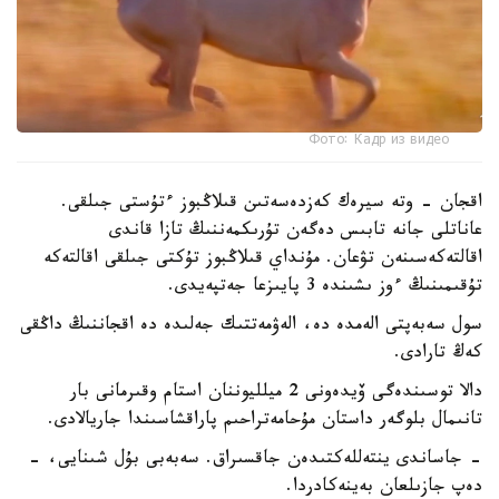
Фото: Кадр из видео
اقجان - وتە سيرەك كەزدەسەتىن قىلاڭبوز ءتۇستى جىلقى.
عاناتلى جانە تابىس دەگەن تۇرىكمەننىڭ تازا قاندى
اقالتەكەسىنەن تۋعان. مۇنداي قىلاڭبوز تۇكتى جىلقى اقالتەكە
تۇقىمىنىڭ ءوز ىشىندە 3 پايىزعا جەتپەيدى.
سول سەبەپتى الەمدە دە، الەۋمەتتىك جەلىدە دە اقجاننىڭ داڭقى
كەڭ تارادى.
دالا توسىندەگى ۆيدەونى 2 ميلليوننان استام وقىرمانى بار
تانىمال بلوگەر داستان مۇحامەتراحىم پاراقشاسىندا جاريالادى.
- جاساندى ينتەللەكتىدەن جاقسىراق. سەبەبى بۇل شىنايى، -
دەپ جازىلعان بەينەكادردا.