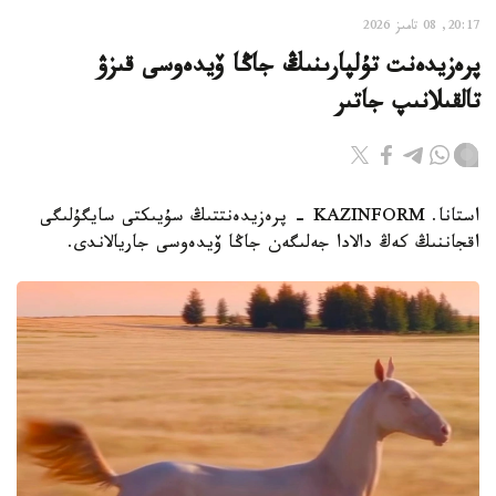
20:17, 08 تامىز 2026
پرەزيدەنت تۇلپارىنىڭ جاڭا ۆيدەوسى قىزۋ
تالقىلانىپ جاتىر
استانا. KAZINFORM - پرەزيدەنتتىڭ سۇيىكتى سايگۇلىگى
اقجاننىڭ كەڭ دالادا جەلىگەن جاڭا ۆيدەوسى جاريالاندى.