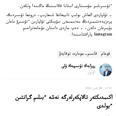
ءتۇسىرىلىم جۇمىستارى استانا قالاسىنىڭ ماڭىندا وتكەن.
- تۇلپاردى العاش بولىپ تابيعاتقا شىعارىپ، درونعا تۇسىردىك.
پرەزيدەنتىمىزدىڭ سەنىمىمەن سۇيىكتى تۇلپارىن ءتۇسىرۋ ماعان
بۇيىرعان ەكەن، - دەپ جازدى داستان مۇحامەتراحىم
Instagram پاراقشاسىندا.
قوعام
قاسىم-جومارت توقايەۆ
ريزابەك نۇسىپبەك ۇلى
اۆتور
17:51, 08 تامىز 2026
اكىمدىكتەر تالاپكەرلەرگە نەشە ءبىلىم گرانتىن
ءبولدى