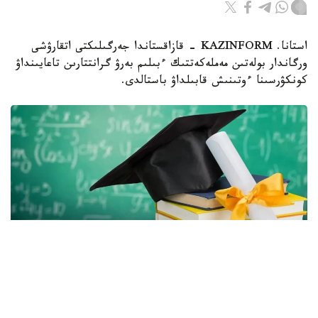
استانا. KAZINFORM - قازاقستاندا جەرگىلىكتى اتقارۋشى
ورگاندار بولەتىن مەملەكەتتىك ءبىلىم بەرۋ گرانتتارىن تاعايىنداۋ
كونكۋرسىنا ءوتىنىش قابىلداۋ باستالدى.
Фото: Gov.kz
بيىل اكىمدىكتەر باكالاۆريات، ماگيستراتۋرا جانە رەزيدەنتۋرا