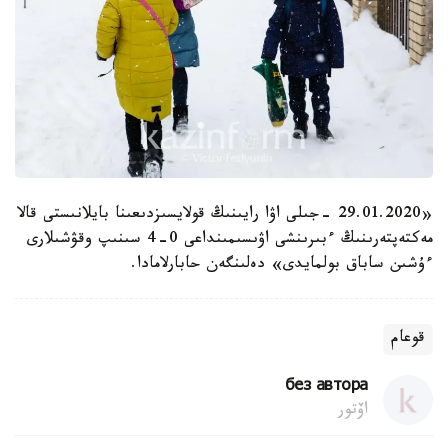
«29.01.2020 -جىلى اۋا رايىنىڭ قولايسىزدىعىنا بايلانىستى قالا
مەكتەپتەرىنىڭ ءبىرىنشى اۋىسىمىنداعى 0-4 سىنىپ وقۋشىلارى
ءۇشىن ساباق بولمايدى» دەلىنگەن حابارلامادا.
قوعام
без автора
اۆتور