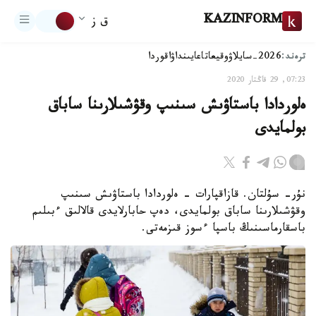
KAZINFORM
ق ز
ترەند:
2026-سايلاۋ
وقيعا
تاعايىنداۋ
اقوردا
07:23, 29 قاڭتار 2020
ەلوردادا باستاۋىش سىنىپ وقۋشىلارىنا ساباق
بولمايدى
نۇر- سۇلتان. قازاقپارات - ەلوردادا باستاۋىش سىنىپ
وقۋشىلارىنا ساباق بولمايدى، دەپ حابارلايدى قالالىق ءبىلىم
باسقارماسىنىڭ باسپا ءسوز قىزمەتى.