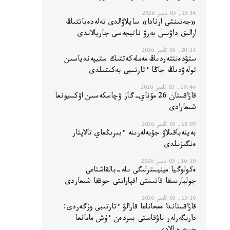
23:34, 05 تامىز 2026
«جەتىنشى ارنادا» سايلاۋالدى تەلەدەباتتىڭ
ارالىق داۋىس بەرۋ ناتيجەسى جاريالاندى
20:11, 05 تامىز 2026
ستۋدەنتتەردىڭ مەملەكەتتىك ستيپەندياسىن
تولەۋدىڭ جاڭا ءتارتىبى بەكىتىلدى
19:46, 05 تامىز 2026
قازاقستان 26 مۇناي-گاز ۋچاسكەسىن اۋكسيونعا
شىعارادى
18:09, 05 تامىز 2026
بەينەباقىلاۋ جۇيەلەرىنە ءبىرىڭعاي تالاپتار
ەنگىزىلدى
16:10, 05 تامىز 2026
ەكولوگيا مينيسترلىگى ىلە-بالقاشتاعى
جولبارىسقا قاتىستى اقپاراتتى جوققا شىعاردى
15:10, 05 تامىز 2026
قازاقستاندا ەمحاناعا قارالۋ ءتارتىبى وزگەردى:
دارىگەرلەر ناۋقاستى بىردەن ءۇش مامانعا