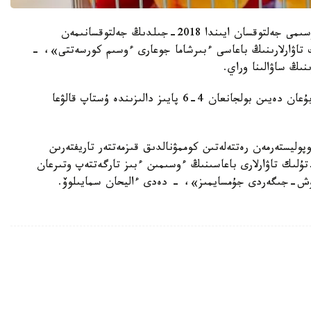
«تولىقتاي العاندا بىزدە تۇتىنۋ تاۋارلار باعاسىنىڭ ءوسىمى جەلتوقسان ايىندا 2018-جىلدىڭ جەلتوقسانىمەن
ل ازىق-تۇلىك تاۋارلارىنىڭ باعاسى ءبىرشاما جوعارى ءوسىم كورسەتتى»، -
ىڭ ساۋالىنا وراي.
دەگەنمەن، ونىڭ دەرەگىنە قاراعاندا، ينفلياتسيانى بۇعان دەيىن بولجانعان 4-6 پايىز دالىزىندە ۇستاپ قالۋعا
نوپوليستەرمەن رەتتەلەتىن كوممۋنالدىق قىزمەتتەر تاريفتەرىن
تۇلىك تاۋارلارى باعاسىنىڭ ءوسىمىن ءبىز تارگەتتەپ وتىرعان