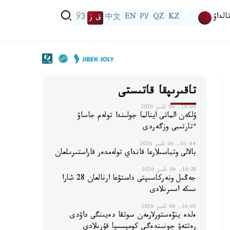
الداۋ
KZ
QZ
РУ
EN
中文
ق ز
ЎЗ
تاقىرىپقا قاتىستى
19:09, 06 تامىز 2026
ۇلكەن الماتى اينالما جولىندا تولەم جاساۋ
ءتارتىبى وزگەردى
16:44, 06 تامىز 2026
بالالى وتباسىلارعا قانداي تولەمدەر قاراستىرىلعان
16:28, 06 تامىز 2026
جەڭىل ونەركاسىپتى دامىتۋعا ارنالعان 28 شارا
ىسكە اسىرىلادى
16:05, 06 تامىز 2026
ەلدە ينۆەستورلارمەن سوتقا دەيىنگى داۋدى
رەتتەۋ جونىندەگى كوميسسيا قۇرىلادى