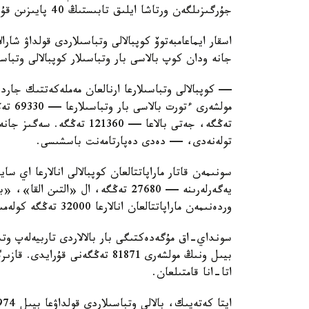
جۇرگىزىلگەن ورتاشا ايلىق تابىستىڭ 40 پايىزىن قۇرايدى.
اسقار ايماعامبەتوۆ كوپبالالى وتباسىلاردى قولداۋ شارا
جانە ودان كوپ بالاسى بار وتباسىلار كوپبالالى وتباس
— كوپبالالى وتباسىلارعا ارنالعان مەملەكەتتىك جاردە
تولەنەدى، — دەدى دەپارتامەنت باسشىسى.
سونىمەن قاتار ماراپاتتالعان كوپبالالى انالارعا اي 
وردەنىمەن ماراپاتتالعان انالارعا 32000 تەڭگە كولەمىندە جاردەماقى تولەنەدى.
سونداي-اق مۇگەدەكتىگى بار بالالاردى تاربيەلەپ وتى
اتا-انا قامتىلعان.
ايتا كەتەيىك، بالالى وتباسىلاردى قولداۋعا بيىل 974 ميلليارد تەڭگە ءبولىندى.