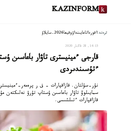
KAZINFORM
ترەند:
اقوردا
تاعايىنداۋ
وقيعا
2026-سايلاۋ
14:15, 28 قاڭتار 2020
قارجى ءمينيسترى تاۋار باعاسىن ۇست
ءتۇسىندىردى
نۇر-سۇلتان. قازاقپارات – ق ر پرەمەر-ءمينيستر
سمايىلوۆ تاۋار باعاسىن ۇستاپ تۇرۋ نەلىكتەن مۇ
قازاقپارات ءتىلشىسى.