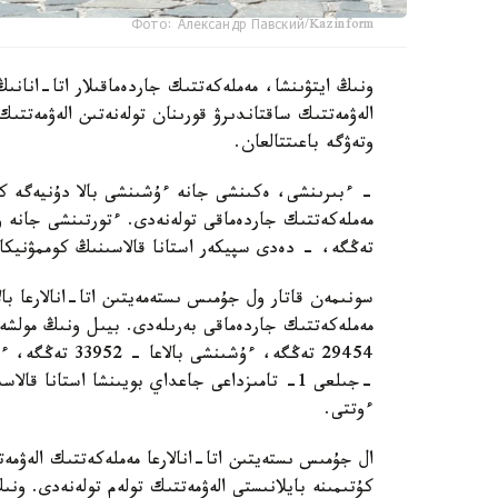
Фото: Александр Павский/Kazinform
ونىڭ ايتۋىنشا، مەملەكەتتىك جاردەماقىلار اتا-انانىڭ
الەۋمەتتىك ساقتاندىرۋ قورىنان تولەنەتىن الەۋمەتتىك
وتەۋگە باعىتتالعان.
تەڭگە، - دەدى سپيكەر استانا قالاسىنىڭ كوممۋنيكاتسي
سونىمەن قاتار ول جۇمىس ىستەمەيتىن اتا-انالارعا بال
ءوتتى.
ال جۇمىس ىستەيتىن اتا-انالارعا مەملەكەتتىك الەۋمەت
كۇتىمىنە بايلانىستى الەۋمەتتىك تولەم تولەنەدى. ون