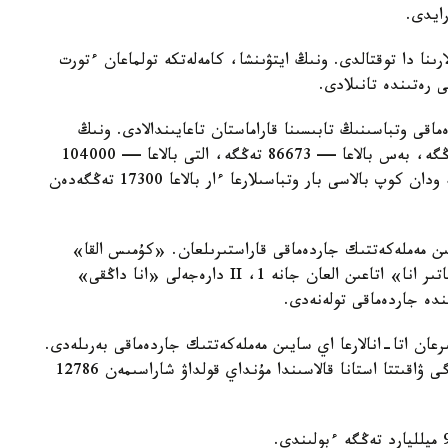
لارىنا دا توقتالدى. ونىڭ ايتۋىنشا، كامەلەتكە تولماعان ءتورت
ى رەتىندە تانىلادى.
ماقى وتباسىنىڭ تابىسىنا قاراماستان تاعايىندالادى. ونىڭ
مولشەرى ءتورت بالاسى بار وتباسىلارعا — 69330 تەڭگە، بەس بالاعا — 86673 تەڭگە، التى بالاعا — 104000
تەڭگە، جەتى بالاعا — 121360 تەڭگە. سەگىز جانە ودان كوپ بالاسى بار وتباسىلارعا ءار بالاعا 17300 تەڭگەدەن
سايىن مەملەكەتتىك جاردەماقى قاراستىرىلعان. «كۇمىس القا»
يەگەرلەرىنە — 27680 تەڭگە، ال «التىن القا»، «باتىر انا» اتاعىن العان جانە 1، II دارەجەلى «انا داڭقى»
رعان اتا-انالارعا اي سايىن مەملەكەتتىك جاردەماقى بەرىلەدى.
بيىل ونىڭ مولشەرى 81871 تەڭگەنى قۇرايدى. قازىرگى ۋاقىتتا استانا قالاسىندا مۇنداي قولداۋ شاراسىمەن 12786