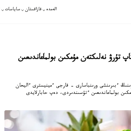
الەمدە
قازاقستان
ساياسات
ت
اپ تۇرۋ نەلىكتەن مۇمكىن بولماعاندىعىن
ىنىڭ ءبىرىنشى ورىنباسارى - قارجى ءمينيسترى ءاليحان
مكىن بولماعاندىعىن ءتۇسىندىردى، دەپ حابارلايدى