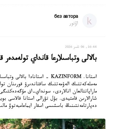
без автора
اۆتور
16:44, 06 تامىز 2026
بالالى وتباسىلارعا قانداي تولەمدەر ق
استانا. KAZINFORM - استانادا ب
مەملەكەتتىك الەۋمەتتىك ساقتاندىرۋ قورىنان تول
ماراپاتتالعان انالاردى، سونداي-اق مۇگەدەكتىگى ب
شارالارىن قامتيدى. بۇل تۋرالى استانا قالاسى بويى
دەپارتامەنتىنىڭ باسشىسى اسقار ايماعامبەتوۆ مالى