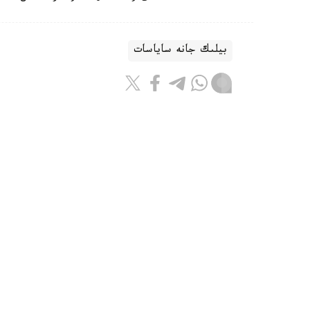
بيلىك جانە ساياسات
باقىتجول كاكەش
اۆتور
16:28, 06 تامىز 2026
جەڭىل ونەركاسىپتى دامىتۋعا ارنالعان 28 شارا ىسكە اسىرى
استانا. KAZINFORM - ق ر پرەم