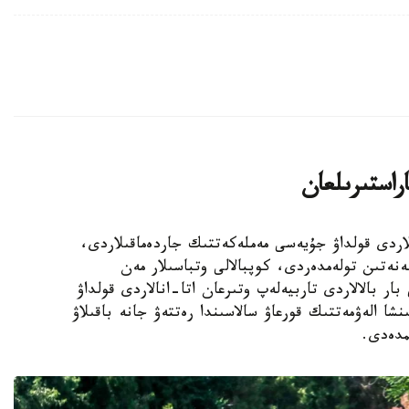
اراستىرىلعان
الالى وتباسىلاردى قولداۋ جۇيەسى مەملەكەتتىك جاردەماقىلاردى،
ەنەتىن تولەمدەردى، كوپبالالى وتباسىلار مەن
ار بالالاردى تاربيەلەپ وتىرعان اتا-انالاردى قولداۋ
نشا الەۋمەتتىك قورعاۋ سالاسىندا رەتتەۋ جانە باقىلاۋ
مدەدى.