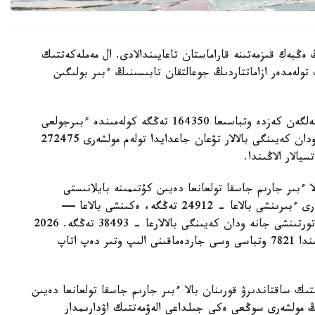
 ەڭبەك قىزمەتىنە قاراماستان تاعايىندالادى. ال مەملەكەتتىك
 تولەمدەر ازاماتتاردىڭ جوعالتقان تابىسىنىڭ ءبىر بولىگىن
- ءبىرىنشى، ەكىنشى جانە ءۇشىنشى بالا دۇنيەگە كەلگەن كەزدە وتباسىعا 164350 تەڭگە كولەمىندە ءبىرجولعى
مەملەكەتتىك جاردەماقى تولەنەدى. ءتورتىنشى جانە ودان كەيىنگى بالالار تۋعان جاعدايدا تولەم مولشەرى 272475
الار الاڭىندا.
ا ءبىر جارىم جاسقا تولعانعا دەيىن كۇتىمىنە بايلانىستى
مەملەكەتتىك جاردەماقى بەرىلەدى. بيىل ونىڭ مولشەرى ءبىرىنشى بالاعا - 24912 تەڭگە، ەكىنشى بالاعا —
29454 تەڭگە، ءۇشىنشى بالاعا - 33952 تەڭگە، ءتورتىنشى جانە ودان كەيىنگى بالالارعا - 38493 تەڭگە. 2026
-جىلعى 1- تامىزداعى جاعداي بويىنشا استانا قالاسىندا 7821 وتباسى وسى جاردەماقىنى الىپ وتىر دەپ اتاپ
تىك ساقتاندىرۋ قورىنان بالا ءبىر جارىم جاسقا تولعانعا دەيىن
ىڭ مولشەرى سوڭعى ەكى جىلداعى الەۋمەتتىك اۋدارىمدار