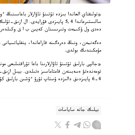
سالىستىرعاندا 5,4 پايىزدى قۇرايدى. ا
دەدى ول ۇكىمەت وتىرىسىنان كەيىن ب ا ق وكىلدەرىن
مۇمكىندىك بولدى.
«جالپى بارلىق تۇتىنۋ تاۋارلارىنا باعا تۇراقتىلىعى مو
تومەندەتۋ ەسەبىنەن قامتاماسىز ەتىلدى. بيىل ازىق-
4-6 پايىزدىق دالىزدە ۇستاپ تۇرۋ ءۇشىن بارلىق كۇش-جىگەردى جۇمسايمىز»، - دەدى ءاليحان سمايىلوۆ.
بيلىك جانە ساياسات