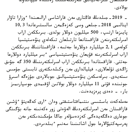
قامتىلعان ستراتەگيالىق سەرىكتەستىك رەتىندە سيپاتتاۋعا
بولادى.
- 2019-جىلدىڭ قاڭتارى مەن قاراشاسى ارالىعىندا ءوزارا تاۋار
اينالىمى 2018-جىلعى وسى كەزەڭمەن سالىستىرعاندا 10,3
پايىزعا ارتىپ، 500 ميلليون دوللار بولدى. بىرىككەن اراب
امىرلىكتەرىنەن قازاقستانعا تارتىلعان تىكەلەي ينۆەستيتسيا
كولەمى 2,1 ميلليارد دوللارعا جەتسە، قازاقستاننىڭ بىرىككەن
اراب امىرلىكتەرىنە قۇيعان ينۆەستيتسياسى ءبىر ميلليارد دوللارعا
جەتتى. قازاقستاندا بىرىككەن اراب امىرلىكتەرىنىڭ 350 گە جۋىق
زاڭدى تۇلعالارى، فيليالدارى مەن وكىلدىكتەرى تابىستى جۇمىس
ىستەيدى. بىرلەسكەن ينۆەستيتسيالىق جوبالاردى جۇزەگە اسىرۋ
جونىندە قۇنى 11 ميلليارد دوللار بولاتىن اۋقىمدى جوسپارىمىز
بار، - دەدى پرەزيدەنت.
مەملەكەت باسشىسى ىنتىماقتاستىقتى ودان ءارى كەڭەيتۋ ءۇشىن
قازاقستان مەن امىرلىكتەردىڭ الەۋەتى زور ەكەنىنە جانە بۇگىنگى
جوعارى دەڭگەيدەگى كەزدەسۋلەر جاڭا مۇمكىندىكتەر مەن
پەرسپەكتيۆالارعا جول اشاتىنىنا سەنىم ءبىلدىردى.