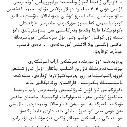
- قازىرگى ۋاقىتتا اتىراۋ وبلىسىندا پوليپروپيلەن ءوندىرىسى
ءۇشىن قۇنى 6,6 ميلليارد دوللار بولاتىن مۇناي-حيميا كەشەنىن
سالۋ جوباسىن ىسكە اسىرۋ ءۇشىن «مۋبادالا» ينۆەستيتسيالىق
كومپانياسىمەن كەلىسسوز جۇرگىزىپ جاتىرمىز. قازاقستان
ەكونوميكادا قايتا وڭدەۋ ونەركاسىبى مەن يندۋستريالىق دامۋ
ىسىنە زور كوڭىل ءبولىپ وتىر. بۇل بىرلەسكەن جوبامىزدىڭ
جاقسى ۇلگىسى بولا الاتىنىن كورسەتەدى، - دەدى قاسىم-
جومارت توقايەۆ.
پرەزيدەنت ءوز سوزىندە بىرىككەن اراب امىرلىكتەرى
بيزنەسمەندەرىنىڭ نازارىن اشىلىپ جاتقان اۋىل شارۋاشىلىعى
كووپەراتسياسىنداعى زور پەرسپەكتيۆالارعا اۋداردى. مەملەكەت
باسشىسىنىڭ پىكىرىنشە، قازاقستان ورگانيكالىق جانە
ەكولوگيالىق تازا اۋىل شارۋاشىلىعى ونىمدەرىن اراب نارىعىنا
جەتكىزۋ ءۇشىن جەر، تەحنولوگيا، لوگيستيكا جاعىنان جاقسى
مۇمكىندىكتەرگە يە. سونىمەن قاتار حالال ونىمدەردى، مال ەتى
مەن قۇس ەتىن ءوندىرۋ، مايلى داقىلداردى قايتا وڭدەۋ
جونىندەگى بىرلەسكەن جوبالار ۇلكەن قىزىعۋشىلىق تۋعىزادى.