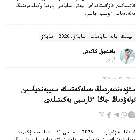
قاتىساتىن قازاقستانداعى جەتى ساياسي پارتيا وكىلدەرىنىڭ
تەلەدەباتى ءوتىپ جاتىر.
بيلىك جانە ساياسات
سايلاۋ-2026
سايلاۋ
باقىتجول كاكەش
اۆتور
20:11, 05 تامىز 2026
ستۋدەنتتەردىڭ مەملەكەتتىك ستيپەندياسىن
تولەۋدىڭ جاڭا ءتارتىبى بەكىتىلدى
استانا. قازاقپارات - 2026 -جىلعى 31 -شىلدەدە ۇكىمەت