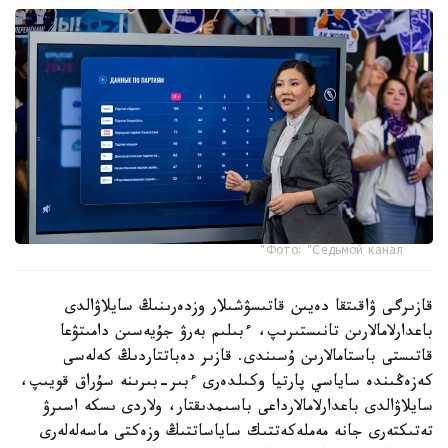
Фото: "Седьмой канал"
قازىرگى ۋاقىتقا دەيىن قاتىسۋشىلار وزدەرىنىڭ سايلاۋالدى
باعدارلامالارىن تانىستىرىپ، ءبىلىم بەرۋ جۇيەسىن دامىتۋعا
قاتىستى باستامالارىن ۇسىندى. قازىر دەباتتاردىڭ كەلەسى
كەزەڭىندە ساياسي پارتيا وكىلدەرى ءبىر-بىرىنە سۇراق قويىپ،
سايلاۋالدى باعدارلامالارداعى باسىمدىقتار، ولاردى ىسكە اسىرۋ
تەتىكتەرى جانە مەملەكەتتىك ساياساتتىڭ وزەكتى ماسەلەلەرى