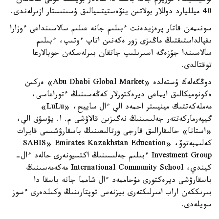
لوگيستيكا، تۋريزم جانە باسقا دا سالالار بويىنشا قۇنى شامامەن
40 ميلليارد دوللار بولاتىن ينۆەستيتسيالىق ۇسىنىستار ازىرلەندى.
سونىمەن قاتار پرەزيدەنت ءبىلىم جانە عىلىم سالاسىنداعى ءوزارا
ىقپالداستىقتىڭ ماڭىزى زور ەكەنىن اتاپ ءوتىپ، ءبىلىم
سالاسىندا جۇزەگە اسىرىلىپ جاتقان بىرلەسكەن جوبالارعا
توقتالدى.
دوڭگەلەك ۇستەلدە «Abu Dhabi Global Market» ەركىن
ەكونوميكالىق ايماعى ديرەكتورلار كەڭەسىنىڭ ءتوراعاسى،
مەملەكەتتىك مينيستر احمەد الي ءال ساييح، «LuLu»
گيپەرماركەتتەر جەلىسىنىڭ نەگىزىن قالاۋشى م. ا. يۋسۋف الي،
«استانا» حالىقارالىق قارجى ورتالىعىنىڭ باسقارۋشىسى قايرات
كەلىمبەتوۆ، «SABIS» Emirates Kazakhstan Education
Investment Group ءبىلىم جەلىسىنىڭ اكتسيونەرى حالەد ءال-
كيندي، International Community School مەكەمەسىنىڭ
باسقارۋشى ديرەكتورى مۇحاممەد ءال شامما جانە باسقا دا
بىرىككەن اراب امىرلىكتەرى بيزنەس توپتارىنىڭ وكىلدەرى ءسوز
سويلەدى.