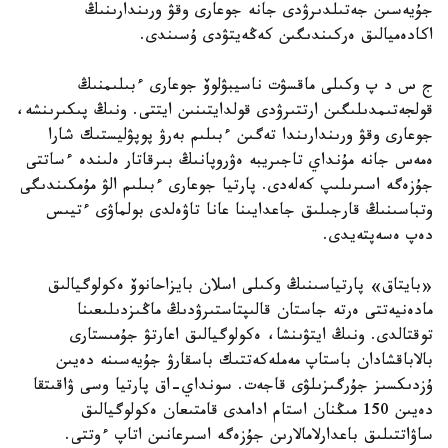
جۇيەسىن جەتىلدىرۋدى جانە جوعارى وقۋ ورىندارىنىڭ
اكادەميالىق ەركىندىگىن كەڭەيتۋدى ۇسىندى.
ج س د پ وكىلى ماقسۋت ناسيبۋلوۆ جوعارى ءبىلىمنىڭ
قولجەتىمدىلىگىن ارتتىرۋدى قولدايتىنىن ايتتى. ونىڭ پىكىرىنشە،
جوعارى وقۋ ورىندارىندا تەگىن ءبىلىم بەرۋ پوپۋليستىك شارا
ەمەس جانە مۇنداي تاجىريبە ەۋروپانىڭ بىرقاتار ەلىندە ءساتتى
جۇزەگە اسىرىلىپ كەلەدى. پارتيا جوعارى ءبىلىم الۋ مۇمكىندىگى
وتباسىنىڭ قارجىلىق جاعدايىنا عانا تاۋەلدى بولماۋى ءتيىس
دەپ ەسەپتەيدى.
«بايتاق» پارتياسىنىڭ وكىلى اسلان بايزاحانوۆ ەكولوگيالىق
مادەنيەتتى ەرتە جاستان قالىپتاستىرۋدىڭ ماڭىزدىلىعىنا
توقتالدى. ونىڭ ايتۋىنشا، ەكولوگيالىق اعارتۋ جۇمىستارى
بالاباقشادان باستاپ مەملەكەتتىك باسقارۋ جۇيەسىنە دەيىن
ۇزدىكسىز جۇرگىزىلۋى قاجەت. سونداي-اق پارتيا وسى ۋاقىتقا
دەيىن 150 مىڭنان استام ادامدى قامتىعان ەكولوگيالىق
ساۋاتتىلىق باعدارلامالارىن جۇزەگە اسىرعانىن اتاپ ءوتتى.