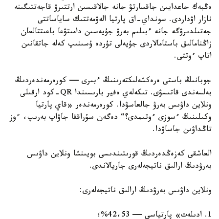
ەڭبەك جاعدايىن جاقسارتۋ جانە جالاقىسىن ارتتىرۋ قاجەتتىگىنە
نازار اۋداردى. سونداي-اق پارتيا الەۋمەتتىك ساياساتتى
جەتىلدىرۋگە جانە ءبىلىم بەرۋ جۇيەسىن دامىتۋعا باعىتتالعان
زاڭنامالىق باستامالاردى جۇيەلى تۇردە ۇسىنىپ كەلە جاتقانىن
اتاپ ءوتتى.
جوبانىڭ باستى ەرەكشەلىكتەرىنىڭ ءبىرى — كورەرمەندەردىڭ
بەلسەندى قاتىسۋى. تىكەلەي ەفير بارىسىندا QR-كود ارقىلى
ونلاين داۋىس بەرۋ جالعاسۋدا. كورەرمەندەر «قاي پارتيا
وكىلىنىڭ ءسوزى ءوتىمدى؟“ دەگەن سۇراققا جاۋاپ بەرىپ، ءوز
تاڭداۋىن جاساۋدا.
العاشقى كەزەڭدەردىڭ قورىتىندىسى بويىنشا ونلاين داۋىس
بەرۋدىڭ ارالىق ناتيجەلەرى جاريالاندى.
ونلاين داۋىس بەرۋدىڭ ارالىق ناتيجەلەرى:
1. ادىلەت» پارتياسى — 42،53%؛