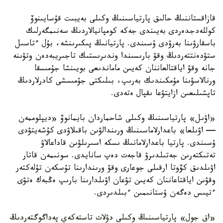
قازاقستاننىڭ حالىق پارتياسىنىڭ وكىلى بەيبىت قۇسايىنوۆ
كوللەدجدەردى بەيىندى جەكە كومپانيالاردىڭ سەنىمگەرلىك
باسقارۋىنا بەرۋدى ۇسىندى. پارتيانىڭ پىكىرىنشە، بۇل ءتاسىل
ستۋدەنتتەردىڭ وقۋ بارىسىندا وندىرىستىك تاجىريبەدەن وتۋىنە
جانە وقۋ اياقتالعاننان كەيىن ماماندىعى بويىنشا جۇمىسقا
ورنالاسۋىنا مۇمكىندىك بەرىپ، بىلىكتى جۇمىسشى كادرلاردىڭ
تاپشىلىعىن ازايتۋعا ىقپال ەتەدى.
«اۋىل» پارتياسىنىڭ وكىلى شاحماردان بايمانوۆ «ديپلوممەن
— اۋىلعا» باعدارلاماسىنىڭ ورىندالۋىن باقىلاۋدى كۇشەيتۋدى
ۇسىندى. پارتيا باعدارلامانىڭ ىسكە اسىرىلۋىن قاداعالاۋ
تەتىكتەرىن جەتىلدىرۋ قاجەت دەپ سانايدى. سونىمەن قاتار
اۋىلدىق كۆوتا ارقىلى جوعارى وقۋ ورىندارىنا تۇسكەن تۇلەكتەر
وقۋىن اياقتاعاننان كەيىن تۋعان اۋىلدارىنا بارىپ ەڭبەك ەتۋى
ءتيىس دەگەن ۇستانىمىن ءبىلدىردى.
«اق جول» پارتياسىنىڭ وكىلى دۋلات تاستەكەي پەداگوگتەردىڭ