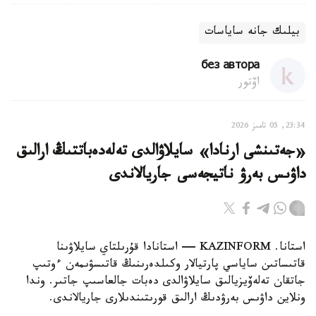
بيلىك جانە ساياسات
без автора
اۆتور
23:34, 05 تامىز 2026
«جەتىنشى ارنادا» سايلاۋالدى تەلەدەباتتىڭ ارالىق
داۋىس بەرۋ ناتيجەسى جاريالاندى
استانا. KAZINFORM — استانادا قۇرىلتاي سايلاۋىنا
قاتىساتىن ساياسي پارتيالار وكىلدەرىنىڭ قاتىسۋىمەن ءوتىپ
جاتقان تەلەۆيزيالىق سايلاۋالدى دەبات جالعاسىپ جاتىر. وندا
ونلاين داۋىس بەرۋدىڭ ارالىق قورىتىندىلارى جاريالاندى.