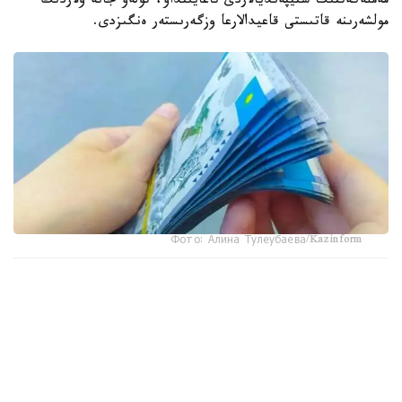
مەملەكەتتىك ستيپەنديالاردى تاعايىنداۋ، تولەۋ جانە ولاردىڭ
مولشەرىنە قاتىستى قاعيدالارعا وزگەرىستەر ەنگىزدى.
Фото: Алина Тулеубаева/Kazinform
جاڭا تارتىپكە سايكەس، مەملەكەتتىك ستيپەنديا تولەۋ بارىسىندا
وپەراتور مەن جوعارى جانە جوعارى وقۋ ورنىنان كەيىنگى ءبىلىم
بەرۋ ۇيىمدارى «جوعارى ءبىلىمنىڭ ءبىرىڭعاي پلاتفورماسى»
سيفرلىق جۇيەسى ارقىلى جۇمىس ىستەيدى.
جوعارى وقۋ ورىندارى وپەراتورعا ءبىلىم الۋشىلار تۋرالى