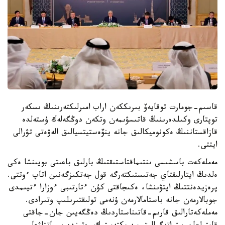
قاسىم-جومارت توقايەۆ بىرىككەن اراب امىرلىكتەرىنىڭ ىسكەر
توپتارى وكىلدەرىنىڭ قاتىسۋىمەن وتكەن دوڭگەلەك ۇستەلدە
قازاقستاننىڭ ەكونوميكالىق جانە ينۆەستيتسيالىق الەۋەتى تۋرالى
ايتتى.
مەملەكەت باسشىسى ىنتىماقتاستىقتىڭ بارلىق باعىتى بويىنشا ەكى
ەلدىڭ ايتارلىقتاي جەتىستىكتەرگە قول جەتكىزگەنىن اتاپ ءوتتى.
پرەزيدەنتتىڭ ايتۋىنشا، ەكىجاقتى كۇن ءتارتىبى ءوزارا ءتيىمدى
جوبالارمەن جانە باستامالارمەن ۇنەمى تولىقتىرىلىپ وتىرادى.
مەملەكەتارالىق قارىم-قاتىناستاردىڭ دەڭگەيىن جان-جاقتى