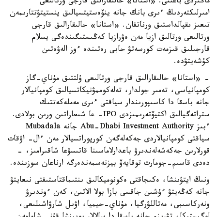
ماڭىزدى باعىتى. «استانا» حالىقارالىق قارجى ورتالىعى
امىرلىكتەردىڭ ءىرى بانك جانە ينۆەستيتسيالىق ينستيتۋتتارىمەن
تىعىز ىقپالداستىق ورناتقان. «استانا» حالىقارالىق قارجى
ورتالىعى ورتالىق ازيا مەن ەۋرازيا كەڭىستىگىندەگى يسلام
قارجىلىق قىزمەت كورسەتۋ حابى رەتىندە ءوز الەۋەتىن
كۇشەيتۋدە.
- «استانا» حالىقارالىق قارجى ورتالىعى ۇلتتىق مۇناي-گاز
كومپانياسى، تەمىر جولدار، تەلەكوممۋنيكاتسيالىق كومپانيالار
جانە باسقا دا كاسىپورىندار سياقتى ءىرى مەملەكەتتىك
ستراتەگيالىق اكتيۆتەرىمىزدى IPO- عا شىعاراتىن ورىن بولادى.
ءبىز Abu-Dhabi Investment Authority جانە Mubadala
سياقتى كومپانيالاردى جەكەلەگەن كورپوراتسيالار مەن ءال- اۋقات
قورلارىن جەكەشەلەندىرۋ باعدارلاماسىنا قاتىسۋعا شاقىرامىز، -
دەدى قاسىم-جومارت توقايەۆ بيزنەسمەندەرگە ارناعان سوزىندە.
ونىڭ ايتۋىنشا، ەكىجاقتى ەكونوميكالىق ىنتىماقتاستىقتى نىعايتۋ
جانە كەڭەيتۋ ءۇشىن جاقسى بازا بولا الاتىن، كەن ءوندىرۋ
ونەركاسىبى، مەتاللۋرگيا، مۇناي-حيميا، اۋىل شارۋاشىلىعى،