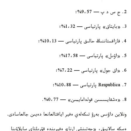
2. ج س د پ — 9،57%؛
3. «بايتاق» پارتياسى — 1،32%؛
4. قازاقستاننىڭ حالىق پارتياسى — 10،13%؛
5. «اۋىل» پارتياسى — 17،58%؛
6. «اق جول» پارتياسى — 7،22%؛
7. Respublica پارتياسى — 10،88%؛
8. «ەشقايسىسىن قولدامايمىن» — 0،77%.
ونلاين داۋىس بەرۋ تىكەلەي ەفير اياقتالعانعا دەيىن جالعاسادى.
ەسكە سالايىق، «جەتىنشى ارنا» ەفيرىندە قۇرىلتاي سايلاۋىنا