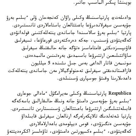
بويىنشا پىكىر الماسىپ جاتىر.
«ادىلەت» پارتياسىنىڭ وكىلى راۋان كەنجەحان ۇلى ءبىلىم بەرۋ
جۇيەسىن سيفرلاندىرۋعا باعىتتالعان باستامالاردى تانىستىردى.
پارتيا ءبىلىم بەرۋ سالاسىندا جاساندى ينتەللەكتىنى قولدانۋدى
كەڭەيتۋدى ۇسىنىپ، جەكە دەرەكتەردى قورعاۋعا، تسيفرلىق
قاۋىپسىزدىكتى قامتاماسىز ەتۋگە جانە حالىقتىڭ سيفرلىق
ساۋاتتىلىعىن ارتتىرۋعا باسىمدىق بەرەتىنىن مالىمدەدى.
سونىمەن قاتار الداعى بەس جىل ىشىندە 5 ميلليون
قازاقستاندىقتى سيفرلىق تەحنولوگيالار مەن جاساندى ينتەللەكت
داعدىلارىنا وقىتۋ جوسپارى ۇسىنىلدى.
Respublica پارتياسىنىڭ وكىلى مەيرامگۇل ءمادالى جوعارى
ءبىلىم بەرۋ جۇيەسىن دامىتۋ جانە ونىڭ حالىقارالىق باسەكەگە
قابىلەتتىلىگىن ارتتىرۋعا باعىتتالعان ۇسىنىستارىن تانىستىردى.
پارتيا شەتەلدىك تالاپكەرلەرگە ارنالعان سيفرلىق قابىلداۋ
جۇيەسىن ەنگىزۋدى، قوس ديپلومدى باعدارلامالاردى
كەڭەيتۋدى، ءبىلىم ەكسپورتىن دامىتۋدى، تاۋەلسىز اككرەديتتەۋ