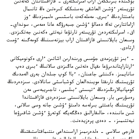
بۇگىندە بىرىككەن اراب امىرلىكتەرى - قازاقستاننان كەلەتىن
تۋريستەر ءۇشىن العاشقى بەستىككە كىرەتىن ەڭ تانىمال
باعىتتاردىڭ ءبىرى. مەملەكەت باسشىسى ەلىمىزدىڭ ءوز
ازاماتتارىن تەك دەمالۋ ءۇشىن جىبەرۋگە عانا ەمەس، سونداي-
اق، امىرلىكتەردەن تۋريستەر تارتۋعا نيەتتى ەكەنىن جەتكىزدى.
وسىعان بايلانىستى قازاقستان اراب بيزنەسىنىڭ كومەگىنە ءۇمىت
ارتادى.
- ءبىز تۋريزمدى جۇمىس ورىندارىن اشاتىن ءارى ەكونوميكانى
ءارتاراپتاندىرۋعا ىقپال ەتەتىن ماڭىزدى سالانىڭ ءبىرى دەپ
سانايمىز. ەكىنشى جاعىنان، ءباا كوپ جىلدان بەرى الەمدىك
تۋريستىك نارىقتا مويىندالعان كوشباسشى سانالادى. سىزدەردىڭ
كومپانيالارىڭىزدىڭ ءتيىستى ءبىلىمى، تاجىريبەسى مەن
رەسۋرسى بار. وسىعان بايلانىستى سىزدەردى قازاقستاندا
تۋريستىك باعىتتى بىرلەسە دامىتۋ ءۇشىن جانە وسى سالانى،
شىن مانىندە، حالىقارالىق دەڭگەيگە كوتەرۋ ءۇشىن شاقىرۋعا
نيەتتىمىز، - دەدى پرەزيدەنت.
قارجى سالاسى - ەلدەرىمىز اراسىنداعى ىنتىماقتاستىقتىڭ