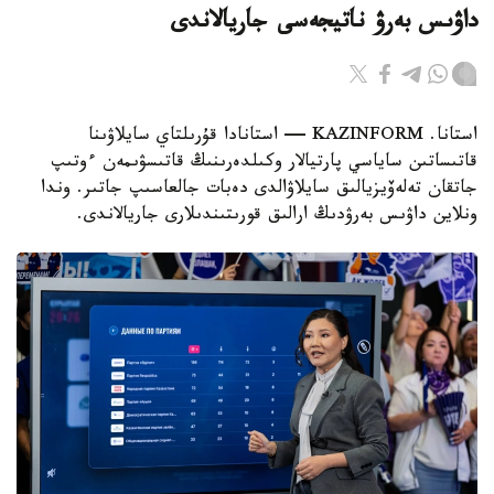
داۋىس بەرۋ ناتيجەسى جاريالاندى
استانا. KAZINFORM — استانادا قۇرىلتاي سايلاۋىنا
قاتىساتىن ساياسي پارتيالار وكىلدەرىنىڭ قاتىسۋىمەن ءوتىپ
جاتقان تەلەۆيزيالىق سايلاۋالدى دەبات جالعاسىپ جاتىر. وندا
ونلاين داۋىس بەرۋدىڭ ارالىق قورىتىندىلارى جاريالاندى.