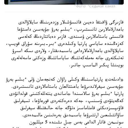
Фото: "Седьмой канал"
قازىرگى ۋاقىتقا دەيىن قاتىسۋشىلار وزدەرىنىڭ سايلاۋالدى
باعدارلامالارىن تانىستىرىپ، ءبىلىم بەرۋ جۇيەسىن دامىتۋعا
قاتىستى باستامالارىن ۇسىندى. قازىر دەباتتاردىڭ كەلەسى
كەزەڭىندە ساياسي پارتيا وكىلدەرى ءبىر-بىرىنە سۇراق قويىپ،
سايلاۋالدى باعدارلامالارداعى باسىمدىقتار، ولاردى ىسكە اسىرۋ
تەتىكتەرى جانە مەملەكەتتىك ساياساتتىڭ وزەكتى ماسەلەلەرى
بويىنشا پىكىر الماسىپ جاتىر.
«ادىلەت» پارتياسىنىڭ وكىلى راۋان كەنجەحان ۇلى ءبىلىم بەرۋ
جۇيەسىن سيفرلاندىرۋعا باعىتتالعان باستامالاردى تانىستىردى.
پارتيا ءبىلىم بەرۋ سالاسىندا جاساندى ينتەللەكتىنى قولدانۋدى
كەڭەيتۋدى ۇسىنىپ، جەكە دەرەكتەردى قورعاۋعا، تسيفرلىق
قاۋىپسىزدىكتى قامتاماسىز ەتۋگە جانە حالىقتىڭ سيفرلىق
ساۋاتتىلىعىن ارتتىرۋعا باسىمدىق بەرەتىنىن مالىمدەدى.
سونىمەن قاتار الداعى بەس جىل ىشىندە 5 ميلليون