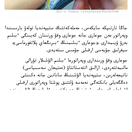
Фото: Алина Тулеубаева/Kazinform
جاڭا تارتىپكە سايكەس، مەملەكەتتىك ستيپەنديا تولەۋ بارىسىندا
وپەراتور مەن جوعارى جانە جوعارى وقۋ ورنىنان كەيىنگى ءبىلىم
بەرۋ ۇيىمدارى «جوعارى ءبىلىمنىڭ ءبىرىڭعاي پلاتفورماسى»
سيفرلىق جۇيەسى ارقىلى جۇمىس ىستەيدى.
جوعارى وقۋ ورىندارى وپەراتورعا ءبىلىم الۋشىلار تۋرالى
مالىمەتتەردى، ارالىق اتتەستاتتاۋ (ەمتيحان سەسسياسى)
ناتيجەلەرىن، ستيپەنديا الۋشىنىڭ ساناتىن جانە ەكىنشى
دەڭگەيلى بانكتەگى نەمەسە ۇلتتىق پوشتا وپەراتورى ارقىلى
اشىلعان اعىمداعى شوتىنىڭ دەرەكتەرىن ءار ايدىڭ 12-سىنەن
كەشىكتىرمەي جىبەرۋى ءتيىس.
ەگەر ايدىڭ 12- ءسى دەمالىس كۇنىنە سايكەس كەلسە، قۇجات
تاپسىرۋ مەرزىمى ودان كەيىنگى العاشقى جۇمىس كۇنىنە
اۋىستىرىلادى.