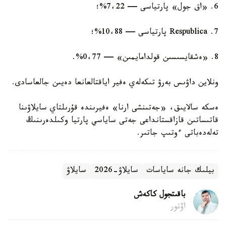
6. «اق جول» پارتياسى — 7،22%؛
7. Respublica پارتياسى — 10،88%؛
8. «ەشقايسىسىن قولدامايمىن» — 0،77%.
ونلاين داۋىس بەرۋ تىكەلەي ەفير اياقتالعانعا دەيىن جالعاسادى.
ەسكە سالايىق، «جەتىنشى ارنا» ەفيرىندە قۇرىلتاي سايلاۋىنا
قاتىساتىن قازاقستانداعى جەتى ساياسي پارتيا وكىلدەرىنىڭ
تەلەدەباتى ءوتىپ جاتىر.
بيلىك جانە ساياسات
سايلاۋ-2026
سايلاۋ
باقىتجول كاكەش
اۆتور