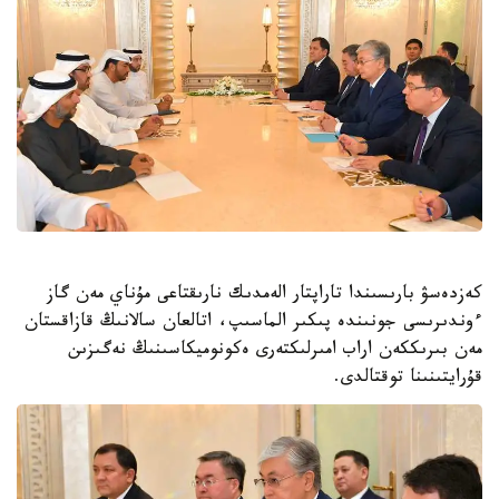
كەزدەسۋ بارىسىندا تاراپتار الەمدىك نارىقتاعى مۇناي مەن گاز
ءوندىرىسى جونىندە پىكىر الماسىپ، اتالعان سالانىڭ قازاقستان
مەن بىرىككەن اراب امىرلىكتەرى ەكونوميكاسىنىڭ نەگىزىن
قۇرايتىنىنا توقتالدى.