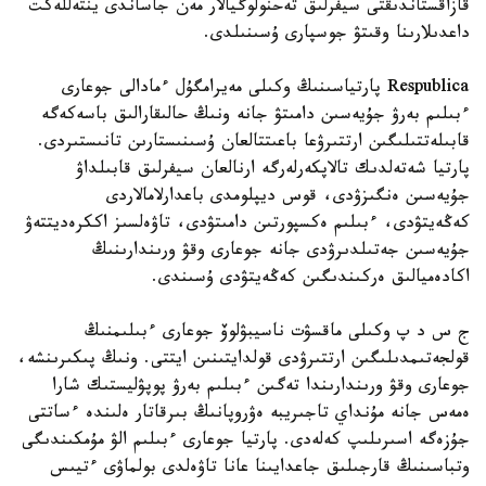
قازاقستاندىقتى سيفرلىق تەحنولوگيالار مەن جاساندى ينتەللەكت
داعدىلارىنا وقىتۋ جوسپارى ۇسىنىلدى.
Respublica پارتياسىنىڭ وكىلى مەيرامگۇل ءمادالى جوعارى
ءبىلىم بەرۋ جۇيەسىن دامىتۋ جانە ونىڭ حالىقارالىق باسەكەگە
قابىلەتتىلىگىن ارتتىرۋعا باعىتتالعان ۇسىنىستارىن تانىستىردى.
پارتيا شەتەلدىك تالاپكەرلەرگە ارنالعان سيفرلىق قابىلداۋ
جۇيەسىن ەنگىزۋدى، قوس ديپلومدى باعدارلامالاردى
كەڭەيتۋدى، ءبىلىم ەكسپورتىن دامىتۋدى، تاۋەلسىز اككرەديتتەۋ
جۇيەسىن جەتىلدىرۋدى جانە جوعارى وقۋ ورىندارىنىڭ
اكادەميالىق ەركىندىگىن كەڭەيتۋدى ۇسىندى.
ج س د پ وكىلى ماقسۋت ناسيبۋلوۆ جوعارى ءبىلىمنىڭ
قولجەتىمدىلىگىن ارتتىرۋدى قولدايتىنىن ايتتى. ونىڭ پىكىرىنشە،
جوعارى وقۋ ورىندارىندا تەگىن ءبىلىم بەرۋ پوپۋليستىك شارا
ەمەس جانە مۇنداي تاجىريبە ەۋروپانىڭ بىرقاتار ەلىندە ءساتتى
جۇزەگە اسىرىلىپ كەلەدى. پارتيا جوعارى ءبىلىم الۋ مۇمكىندىگى
وتباسىنىڭ قارجىلىق جاعدايىنا عانا تاۋەلدى بولماۋى ءتيىس