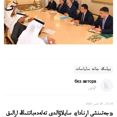
بيلىك جانە ساياسات
без автора
اۆتور
23:34, 05 تامىز 2026
«جەتىنشى ارنادا» سايلاۋالدى تەلەدەباتتىڭ ارالىق