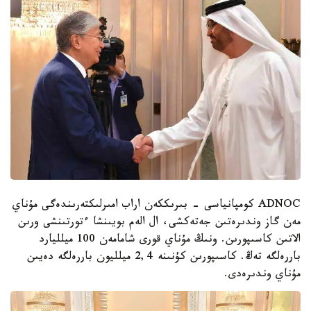
ADNOC كومپانياسى - بىرىككەن اراب امىرلىكتەرىندەگى مۇناي
مەن گاز وندىرەتىن جەتەكشى، ال الەم بويىنشا ءتورتىنشى ورىن
الاتىن كاسىپورىن. ونىڭ مۇناي قورى شامامەن 100 ميلليارد
باررەلگە تەڭ. كاسىپورىن كۇنىنە 2,4 ميلليون باررەلگە دەيىن
مۇناي وندىرەدى.