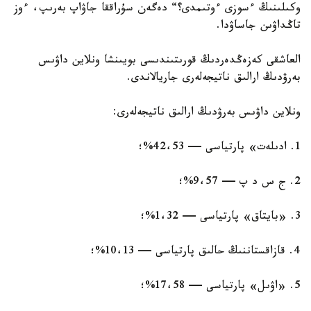
وكىلىنىڭ ءسوزى ءوتىمدى؟“ دەگەن سۇراققا جاۋاپ بەرىپ، ءوز
تاڭداۋىن جاساۋدا.
العاشقى كەزەڭدەردىڭ قورىتىندىسى بويىنشا ونلاين داۋىس
بەرۋدىڭ ارالىق ناتيجەلەرى جاريالاندى.
ونلاين داۋىس بەرۋدىڭ ارالىق ناتيجەلەرى:
1. ادىلەت» پارتياسى — 42،53%؛
2. ج س د پ — 9،57%؛
3. «بايتاق» پارتياسى — 1،32%؛
4. قازاقستاننىڭ حالىق پارتياسى — 10،13%؛
5. «اۋىل» پارتياسى — 17،58%؛