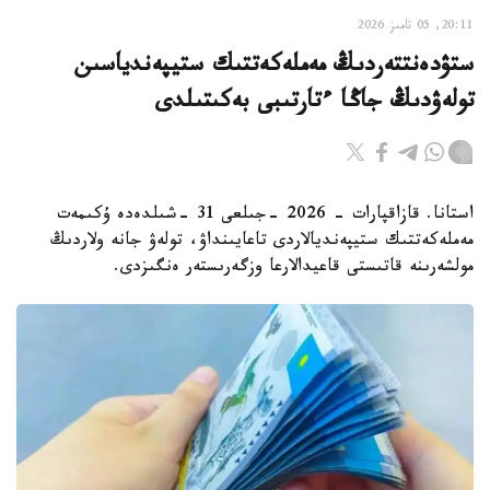
20:11, 05 تامىز 2026
ستۋدەنتتەردىڭ مەملەكەتتىك ستيپەندياسىن
تولەۋدىڭ جاڭا ءتارتىبى بەكىتىلدى
استانا. قازاقپارات - 2026 -جىلعى 31 -شىلدەدە ۇكىمەت
مەملەكەتتىك ستيپەنديالاردى تاعايىنداۋ، تولەۋ جانە ولاردىڭ
مولشەرىنە قاتىستى قاعيدالارعا وزگەرىستەر ەنگىزدى.