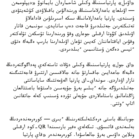
«اۋىل» پارتياسىنىڭ وكىلى شاحماردان بايمانوۆ «ديپلوممەن
— اۋىلعا» باعدارلاماسىنىڭ ورىندالۋىن باقىلاۋدى كۇشەيتۋدى
ۇسىندى. پارتيا باعدارلامانىڭ ىسكە اسىرىلۋىن قاداعالاۋ
تەتىكتەرىن جەتىلدىرۋ قاجەت دەپ سانايدى. سونىمەن قاتار
اۋىلدىق كۆوتا ارقىلى جوعارى وقۋ ورىندارىنا تۇسكەن تۇلەكتەر
وقۋىن اياقتاعاننان كەيىن تۋعان اۋىلدارىنا بارىپ ەڭبەك ەتۋى
ءتيىس دەگەن ۇستانىمىن ءبىلدىردى.
«اق جول» پارتياسىنىڭ وكىلى دۋلات تاستەكەي پەداگوگتەردىڭ
ەڭبەك جاعدايىن جاقسارتۋ جانە جالاقىسىن ارتتىرۋ قاجەتتىگىنە
نازار اۋداردى. سونداي-اق پارتيا الەۋمەتتىك ساياساتتى
جەتىلدىرۋگە جانە ءبىلىم بەرۋ جۇيەسىن دامىتۋعا باعىتتالعان
زاڭنامالىق باستامالاردى جۇيەلى تۇردە ۇسىنىپ كەلە جاتقانىن
اتاپ ءوتتى.
جوبانىڭ باستى ەرەكشەلىكتەرىنىڭ ءبىرى — كورەرمەندەردىڭ
بەلسەندى قاتىسۋى. تىكەلەي ەفير بارىسىندا QR-كود ارقىلى
ونلاين داۋىس بەرۋ جالعاسۋدا. كورەرمەندەر «قاي پارتيا