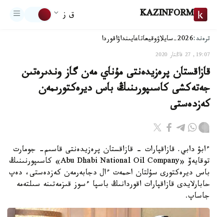
KAZINFORM
ق ز
ترەند:
2026-سايلاۋ
وقيعا
تاعايىنداۋ
اقوردا
19:07, 27 قاڭتار 2020
قازاقستان پرەزيدەنتى مۇناي مەن گاز وندىرەتىن
جەتەكشى كاسىپورىنىڭ باس ديرەكتورىمەن
كەزدەستى
ءابۋ دابي. قازاقپارات - قازاقستان پرەزيدەنتى قاسىم- جومارت
توقايەۆ «Abu Dhabi National Oil Company» كاسىپورنىنىڭ
باس ديرەكتورى سۇلتان احمەت ءال دجابەرمەن كەزدەستى، دەپ
حابارلايدى قازاقپارات اقوردانىڭ باسپا ءسوز قىزمەتىنە سىلتەمە
جاساپ.