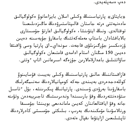
دەپ ەسەپتەيدى.
«بايتاق» پارتياسىنىڭ وكىلى اسلان بايزاحانوۆ ەكولوگيالىق
مادەنيەتتى ەرتە جاستان قالىپتاستىرۋدىڭ ماڭىزدىلىعىنا
توقتالدى. ونىڭ ايتۋىنشا، ەكولوگيالىق اعارتۋ جۇمىستارى
بالاباقشادان باستاپ مەملەكەتتىك باسقارۋ جۇيەسىنە دەيىن
ۇزدىكسىز جۇرگىزىلۋى قاجەت. سونداي-اق پارتيا وسى ۋاقىتقا
دەيىن 150 مىڭنان استام ادامدى قامتىعان ەكولوگيالىق
ساۋاتتىلىق باعدارلامالارىن جۇزەگە اسىرعانىن اتاپ ءوتتى.
قازاقستاننىڭ حالىق پارتياسىنىڭ وكىلى بەيبىت قۇسايىنوۆ
كوللەدجدەردى بەيىندى جەكە كومپانيالاردىڭ سەنىمگەرلىك
باسقارۋىنا بەرۋدى ۇسىندى. پارتيانىڭ پىكىرىنشە، بۇل ءتاسىل
ستۋدەنتتەردىڭ وقۋ بارىسىندا وندىرىستىك تاجىريبەدەن وتۋىنە
جانە وقۋ اياقتالعاننان كەيىن ماماندىعى بويىنشا جۇمىسقا
ورنالاسۋىنا مۇمكىندىك بەرىپ، بىلىكتى جۇمىسشى كادرلاردىڭ
تاپشىلىعىن ازايتۋعا ىقپال ەتەدى.