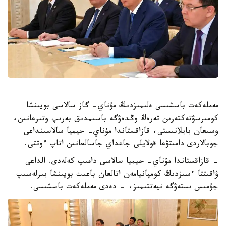
مەملەكەت باسشىسى ەلىمىزدىڭ مۇناي- گاز سالاسى بويىنشا
كومىرسۋتەكتەرىن تەرەڭ وڭدەۋگە باسىمدىق بەرىپ وتىرعانىن،
وسىعان بايلانىستى، قازاقستاندا مۇناي- حيميا سالاسىنداعى
جوبالاردى دامىتۋعا قولايلى جاعداي جاسالعانىن اتاپ ءوتتى.
- قازاقستاندا مۇناي- حيميا سالاسى دامىپ كەلەدى. الداعى
ۋاقىتتا ءسىزدىڭ كومپانيامەن اتالعان باعىت بويىنشا بىرلەسىپ
جۇمىس ىستەۋگە نيەتتىمىز، - دەدى مەملەكەت باسشىسى.