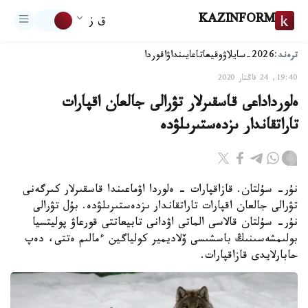
KAZINFORM
ق ز
ترەند:
2026-سايلاۋ
وقيعا
تاعايىنداۋ
اقوردا
19:40, 24 قاڭتار 2020
ەلورداداعى قاسقىرلار تۋرالى جالعان اقپارات
تاراتقاندار ىزدەستىرىلۋدە
نۇر- سۇلتان. قازاقپارات - ەلوردا اۋماعىندا قاسقىرلار كىرگەنى
تۋرالى جالعان اقپارات تاراتقاندار ىزدەستىرىلۋدە. بۇل تۋرالى
نۇر- سۇلتان قالاسى الماتى اۋدانى تابيعاتتى قورعاۋ پوليتسيا
بولىمشەسىنىڭ باسشىسى ۆلاديمير كولياگين ءمالىم ەتتى، دەپ
حابارلايدى قازاقپارات.