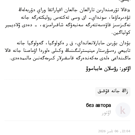
ايتتى.
«قالا تۇرعىندارىن تارالعان جالعان اقپاراتقا وراي دۇربەلەڭ
تۋدىرماۋعا، سونداي- اق وسى تەكتەس روليكتەرگە جانە
نەگىزسىز قاۋەسەتتەرگە سەنبەۋگە شاقىرامىز»، - دەدى ۆلاديمير
كولياگين.
بۇدان بۇرىن حابارلانعانداي، ق ر ەكولوگيا، گەولوگيا جانە
تابيعي رەسۋرستار مينيسترلىگىنىڭ وكىلى ەلوردا اۋماعىنا جانە قالا
ماڭىنداعى ەلدى مەكەندەرگە قاسقىرلار كىرمەگەنىن مالىمدەدى.
اۆتور: رۋسلان عابباسوۆ
زاڭ جانە قۇقىق
без автора
اۆتور
22:04, 06 تامىز 2026