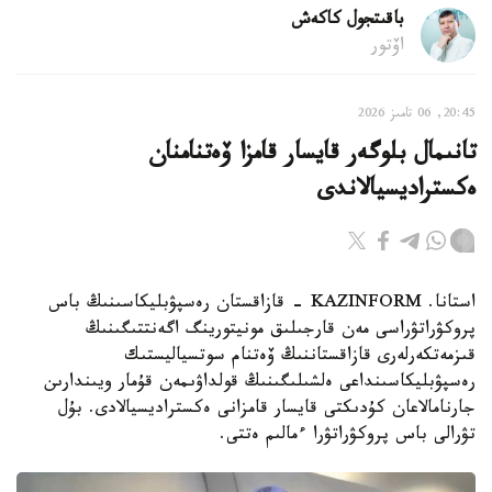
باقىتجول كاكەش
اۆتور
20:45, 06 تامىز 2026
تانىمال بلوگەر قايسار قامزا ۆەتنامنان
ەكستراديسيالاندى
استانا. KAZINFORM - قازاقستان رەسپۋبليكاسىنىڭ باس
پروكۋراتۋراسى مەن قارجىلىق مونيتورينگ اگەنتتىگىنىڭ
قىزمەتكەرلەرى قازاقستاننىڭ ۆەتنام سوتسياليستىك
رەسپۋبليكاسىنداعى ەلشىلىگىنىڭ قولداۋىمەن قۇمار ويىندارىن
جارنامالاعان كۇدىكتى قايسار قامزانى ەكستراديسيالادى. بۇل
تۋرالى باس پروكۋراتۋرا ءمالىم ەتتى.