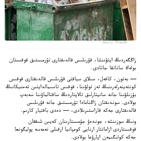
Фото: Pexels
زاڭگەردىڭ ايتۋىنشا، قۇرىلىس قالدىقتارى تۇرمىستىق قوقىستان
بولەك ساناتقا جاتادى.
— بەتون، كافەل، سىلاق سياقتى قۇرىلىس قالدىقتارى قوقىس
كونتەينەرلەرىنىڭ تەز تولۋىنا، قوقىس تاسىمالدايتىن تەحنيكانىڭ
بۇزىلۋىنا جانە سانيتارلىق تالاپتاردىڭ ساقتالماۋىنا سەبەپ
بولادى. سوندىقتان زاڭنامادا تۇرمىستىق جانە قۇرىلىس
قالدىقتارى جەكە قاراستىرىلادى، — دەدى باقتيار كارىم.
ونىڭ سوزىنشە، جوندەۋ جۇمىستارىنان كەيىن شىققان
قوقىستاردى ازاماتتار ارنايى كومپانيا ارقىلى نەمەسە پوليگونعا
جەكە كولىگىمەن اپارۋعا بولادى.