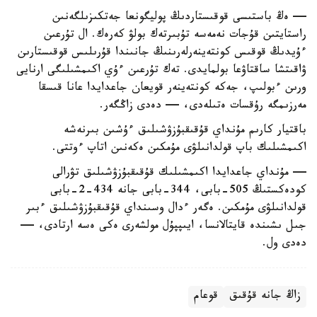
— ەڭ باستىسى قوقىستاردىڭ پوليگونعا جەتكىزىلگەنىن
راستايتىن قۇجات نەمەسە تۇبىرتەك بولۋ كەرەك. ال تۇرعىن
ءۇيدىڭ قوقىس كونتەينەرلەرىنىڭ جانىندا قۇرىلىس قوقىستارىن
ۋاقىتشا ساقتاۋعا بولمايدى. تەك تۇرعىن ءۇي اكىمشىلىگى ارنايى
ورىن ءبولىپ، جەكە كونتەينەر قويعان جاعدايدا عانا قىسقا
مەرزىمگە رۇقسات ەتىلەدى، — دەدى زاڭگەر.
باقتيار كارىم مۇنداي قۇقىقبۇزۋشىلىق ءۇشىن بىرنەشە
اكىمشىلىك باپ قولدانىلۋى مۇمكىن ەكەنىن اتاپ ءوتتى.
— مۇنداي جاعدايدا اكىمشىلىك قۇقىقبۇزۋشىلىق تۋرالى
كودەكستىڭ 505-بابى، 344-بابى جانە 434-2-بابى
قولدانىلۋى مۇمكىن. ەگەر ءدال وسىنداي قۇقىقبۇزۋشىلىق ءبىر
جىل ىشىندە قايتالانسا، ايىپپۇل مولشەرى ەكى ەسە ارتادى، —
دەدى ول.
زاڭ جانە قۇقىق
قوعام