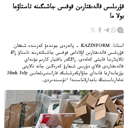
قۇرىلىس قالدىقتارىن قوقىس جاشىگىنە تاستاۋعا
بولا ما
استانا. KAZINFORM - پاتەردى جوندەۋ كەزىندە شىققان
قۇرىلىس قالدىقتارىن اۋلاداعى قوقىس جاشىكتەرىنە تاستاۋ زاڭ
تالاپتارىنا قايشى كەلەدى. زاڭگەر باقتيار كارىم مۇنداي
قالدىقتاردى قالاي دۇرىس شىعارۋ كەرەگىن جانە تالاپتى
بۇزعاندارعا قانداي جاۋاپكەرشىلىك قاراستىرىلعانىن Jibek Joly
تەلەارناسىنىڭ باعدارلاماسىندا ءتۇسىندىردى.