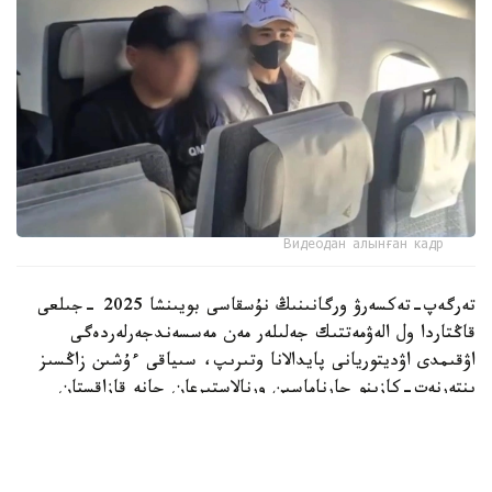
Видеодан алынған кадр
تەرگەپ-تەكسەرۋ ورگانىنىڭ نۇسقاسى بويىنشا 2025 -جىلعى
قاڭتاردا ول الەۋمەتتىك جەلىلەر مەن مەسسەندجەرلەردەگى
اۋقىمدى اۋديتوريانى پايدالانا وتىرىپ، سىياقى ءۇشىن زاڭسىز
ينتەرنەت-كازينو جارناماسىن ورنالاستىرعان جانە قازاقستان
ازاماتتارىن قۇمار ويىندارىنا قاتىسۋعا تارتقان.