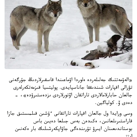
«الەۋمەتتىك جەلىلەردە ەلوردا اۋماعىندا قاسقىرلاردىڭ جۇرگەنى
تۋرالى اقپارات شىندىققا جاناسپايدى. پوليتسيا قىزمەتكەرلەرى
جالعان حابارلامالاردى تاراتقان اۆتورلاردى ىزدەستىرۋدە»، -
دەدى ۆ. كولياگين.
وسى ورايدا ول جالعان اقپارات تاراتقانى ءۇشىن قىلمىستىق جازا
قاراستىرىلعانىن، ەكىدەن بەس جىلعا دەيىن باس
بوستاندىعىنان ايىرۋ تۇرىندەگى جاۋاپكەرشىلىك بار ەكەنىن