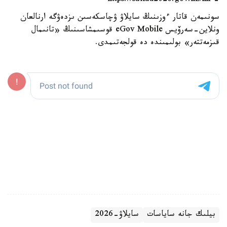
- https://sailau2026.gov.kz/kk
سونىمەن قاتار ءوزىنىڭ سايلاۋ ۋچاسكەسىن ىزدەۋگە ارنالعان
ونلاين-سەرۆيس eGov Mobile قوسىمشاسىنىڭ «تانىمال
قىزمەتتەر» بولىمىندە دە قولجەتىمدى.
بيلىك جانە ساياسات
سايلاۋ-2026