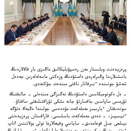
پرەزيدەنت وبلىستار مەن رەسپۋبليكالىق ماڭىزى بار قالالاردىڭ
باسشىلارىنا وڭىرلەردى دامىتۋدىڭ وزەكتى ماسەلەلەرىن جەدەل
شەشۋ جونىندە ءبىرقاتار ناقتى مىندەت جۇكتەدى.
- ەل ەكونوميكاسىن دامىتۋدىڭ نەگىزگى مىندەتى - حالىقتىڭ
تۇرمىس ساپاسىن جاقسارتۋ جانە ىشكى تۇراقتىلىقتى ساقتاۋ.
سوندىقتان ءبارىمىز مەملەكەت مۇددەسى جولىندا ەڭبەك ەتۋگە
ءتيىسپىز، - دەدى مەملەكەت باسشىسى. قازاقستان پرەزيدەنتى
بيىلعى جىل قوعامدىق- ساياسي وقيعالارعا تولى بولاتىنىن اتاپ