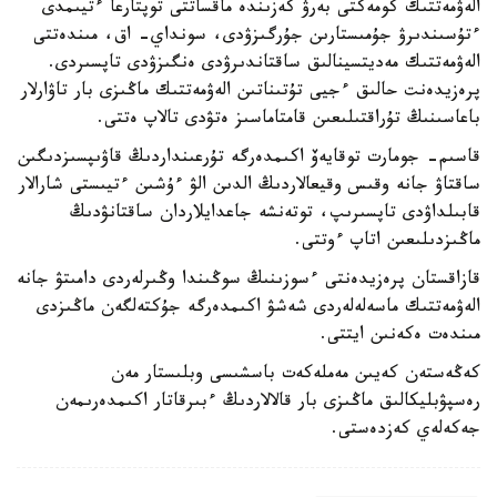
الەۋمەتتىك كومەكتى بەرۋ كەزىندە ماقساتتى توپتارعا ءتيىمدى
ءتۇسىندىرۋ جۇمىستارىن جۇرگىزۋدى، سونداي- اق، مىندەتتى
الەۋمەتتىك مەديتسينالىق ساقتاندىرۋدى ەنگىزۋدى تاپسىردى.
پرەزيدەنت حالىق ءجيى تۇتىناتىن الەۋمەتتىك ماڭىزى بار تاۋارلار
باعاسىنىڭ تۇراقتىلىعىن قامتاماسىز ەتۋدى تالاپ ەتتى.
قاسىم- جومارت توقايەۆ اكىمدەرگە تۇرعىنداردىڭ قاۋىپسىزدىگىن
ساقتاۋ جانە وقىس وقيعالاردىڭ الدىن الۋ ءۇشىن ءتيىستى شارالار
قابىلداۋدى تاپسىرىپ، توتەنشە جاعدايلاردان ساقتانۋدىڭ
ماڭىزدىلىعىن اتاپ ءوتتى.
قازاقستان پرەزيدەنتى ءسوزىنىڭ سوڭىندا وڭىرلەردى دامىتۋ جانە
الەۋمەتتىك ماسەلەلەردى شەشۋ اكىمدەرگە جۇكتەلگەن ماڭىزدى
مىندەت ەكەنىن ايتتى.
كەڭەستەن كەيىن مەملەكەت باسشىسى وبلىستار مەن
رەسپۋبليكالىق ماڭىزى بار قالالاردىڭ ءبىرقاتار اكىمدەرىمەن
جەكەلەي كەزدەستى.