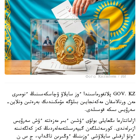
Фото: Kazinform / ИИ
GOV. KZ پلاتفورماسىندا ءوز سايلاۋ ۋچاسكەسىنىڭ ءنومىرى
مەن ورنالاسقان مەكەنجايىن بىلۋگە مۇمكىندىك بەرەتىن ونلاين-
سەرۆيس ىسكە قوسىلدى.
ازاماتتارعا ىڭعايلى بولۋى ءۇشىن ءبىر مەزەتتە ءۇش سەرۆيس
ازىرلەندى. كورسەتىلگەن گيپەرسىلتەمەلەردىڭ كەز كەلگەنىنە
ءوتۋ ارقىلى سايلاۋشى ءوزىنىڭ ءوڭىرىن تاڭداپ، ج س ن