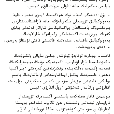
ءوتتى. ونىڭ پىكىرىنشە، مەرەيتويلارعا ارنالعان ءىس- شارانىڭ
بارلىعى ىسكەرلىك جانە اتاۋلى سيپات الۋى ءتيىس.
- بۇل ادەتتەگى استا- توك مەرەكەنىڭ ءبىرى ەمەس، قايتا
يدەولوگيالىق تۇرعىدان ىلگەرىلەۋگە جانە قازاقستاندىقتاردى
بىرىكتىرۋگە باعىتتالعان پراگماتيكالىق شارالار كەشەنى بولۋى
كەرەك. پرەزيدەنت اكىمشىلىگى وڭىرلەرگە شارالاردىڭ
يدەولوگيالىق ماقسات- مىندەتىنە قاتىستى ناقتى نۇسقاۋ بەرەدى،
- دەدى پرەزيدەنت.
قاسىم- جومارت توقايەۆ ۆولونتەر جىلىن ساپالى وتكىزۋدىڭ
ماڭىزدىلىعىنا نازار اۋدارىپ، اكىمدەرگە مۇنىڭ مينيسترلىكتىڭ
نەمەسە ۇكىمەت دەڭگەيىندە وتكىزىلەتىن كەزەكتى ءبىر اكسيا
ەمەس، ەلىمىزدىڭ بۇكىل ايماقتارىنداعى ازاماتتاردىڭ باسىم
بولىگىن قامتيتىن جۇيەلى جۇمىس ەكەنىن ەسكەرتتى. بۇل ىستە
اتقارۋشى ورگاندار شەشۋشى ءرول اتقارۋى ءتيىس.
سونىمەن قاتار مەملەكەت باسشىسى اكىمدەرگە تۇرعىندار
تاراپىنان تۇسەتىن وتىنىشتەر مەن تالاپ- تىلەكتەر بويىنشا
اتقارىلاتىن جۇمىستى كۇشەيتۋدى، جاڭا فورماتتاعى اتاۋلى