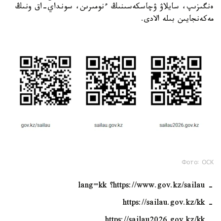
ەنگىزىپ، سايلاۋ ۋچاسكەسىنىڭ ءنومىرىن، سونداي-اق ونىڭ
مەكەنجايىن بىلە الادى.
Фото: ОСК
- https://www.gov.kz/sailau؟ lang=kk
- https://sailau.gov.kz/kk