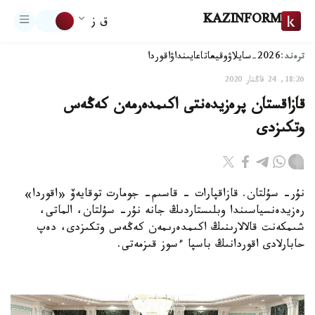
KAZINFORM
ق ز
ترەند:
2026-سايلاۋ
وقيعا
تاعايىنداۋ
اقوردا
18:26, 24 قاڭتار 2020
قازاقستان پرەزيدەنتى اكىمدەرمەن كەڭەس
وتكىزدى
نۇر- سۇلتان. قازاقپارات - قاسىم- جومارت توقايەۆ «اقوردا»
رەزيدەنسياسىندا وبلىستاردىڭ جانە نۇر- سۇلتان، الماتى،
شىمكەنت قالالارىنىڭ اكىمدەرىمەن كەڭەس وتكىزدى، دەپ
حابارلادى اقوردانىڭ باسپا ءسوز قىزمەتى.