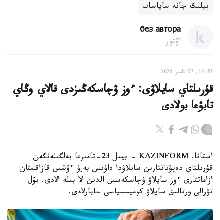
بيلىك جانە ساياسات
без автора
اۆتور
14:52, 07 تامىز 2026
قۇرىلتاي سايلاۋى: ءوز ۋچاسكەڭىزدى قالاي وڭاي
تابۋعا بولادى
استانا. KAZINFORM - بيىل 23-تامىزعا بەلگىلەنگەن
قۇرىلتاي دەپۋتاتتارىن سايلاۋدا داۋىس بەرۋ ءۇشىن قازاقستان
ازاماتتارى ءوز سايلاۋ ۋچاسكەسىن الدىن الا بىلە الادى. بۇل
تۋرالى ورتالىق سايلاۋ كوميسسياسى حابارلادى.