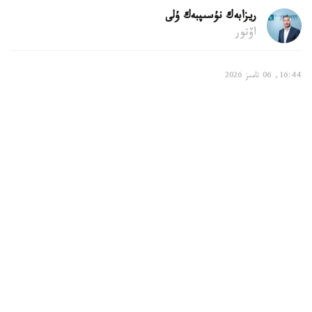
ريزابەك نۇسىپبەك ۇلى
اۆتور
16:44, 06 تامىز 2026
بالالى وتباسىلارعا قانداي تولەمدەر قاراستىرىلعان
استانا. KAZINFORM - استانادا بالالى وتباسىلاردى قولداۋ
جۇيەسى مەملەكەتتىك جاردەماقىلاردى، مەملەكەتتىك الەۋمەتتىك
ساقتاندىرۋ قورىنان تولەنەتىن تولەمدەردى، كوپبالالى وتباسىلار
مەن ماراپاتتالعان انالاردى، سونداي-اق مۇگەدەكتىگى بار
بالالاردى تاربيەلەپ وتىرعان اتا-انالاردى قولداۋ شارالارىن
قامتيدى. بۇل تۋرالى استانا قالاسى بويىنشا الەۋمەتتىك قورعاۋ
سالاسىندا رەتتەۋ جانە باقىلاۋ دەپارتامەنتىنىڭ باسشىسى اسقار
ايماعامبەتوۆ مالىمدەدى.