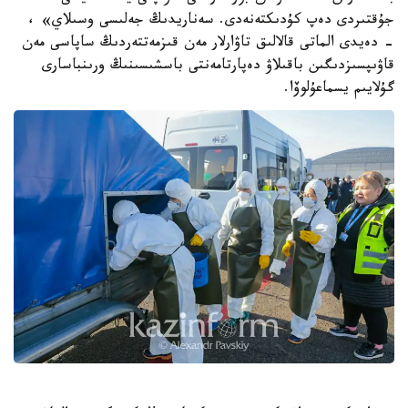
جۇقتىردى دەپ كۇدىكتەنەدى. سەناريدىڭ جەلىسى وسىلاي» ،
- دەيدى الماتى قالالىق تاۋارلار مەن قىزمەتتەردىڭ ساپاسى مەن
قاۋىپسىزدىگىن باقىلاۋ دەپارتامەنتى باسشىسىنىڭ ورىنباسارى
گۇلايىم يسماعۇلوۆا.