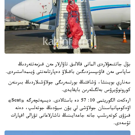
بۇل جاتتىعۋلاردى الماتى قالالىق تاۋارلار مەن قىزمەتتەردىڭ
ساپاسى مەن قاۋىپسىزدىگىن باقىلاۋ دەپارتامەنتى ۇيىمداستىردى.
سەناري بويىنشا، ۇشاقتىڭ بورتسەرىگى جولاۋشىلاردىڭ بىرىنەن
كورونوۆيرۋس بەلگىلەرىن بايقايدى.
ارەكەت الگوريتمى 10: 57 دە باستالادى. ديسپەتچەرگە «Scat»
اۋەكومپانياسىنان جولاۋشى لي يۋن سيۋدىڭ جوتەلىپ، دەنە
قىزۋى كوتەرىلىپ جانە جاعدايىنىڭ ناشارلاعانى تۋرالى اقپارات
تۇسەدى.