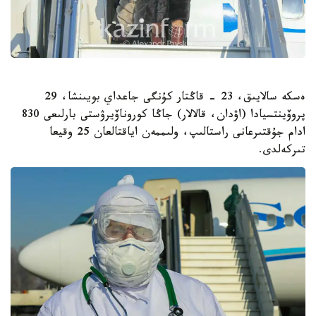
ەسكە سالايىق، 23 - قاڭتار كۇنگى جاعداي بويىنشا، 29
پروۆينتسيادا (اۋدان، قالالار) جاڭا كوروناۆيرۋستى بارلىعى 830
ادام جۇقتىرعانى راستالىپ، ولىممەن اياقتالعان 25 وقيعا
تىركەلدى.