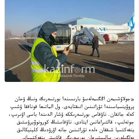
«جولاۋشىمەن اڭگىمەلەسۋ بارىسىندا بورتسەرىك ونىڭ ۋحان
پروۆينسياسىندا تۇراتىنىن انىقتايدى. ول الماتىعا قوناققا ۇشىپ
كەلە جاتقان. ناۋقاس بورتسەرىككە ۇشار الدىندا باسى اۋىرىپ،
جوتەلىپ، قالتىراعانىن ايتادى. ناۋقاستىڭ كورونوۆيرۋستىق
ينفەكتسيا شىققان ەلدە تۇراتىنىن جانە اۋرۋدىڭ كلينيكالىق
بەلگىلەرىن سالىستىرعان بورسەرىگى قاۋىپتى ينفەكتسيانى