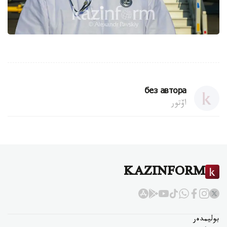
без автора
اۆتور
KAZINFORM
بوليمدەر