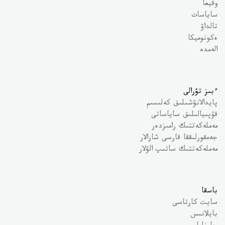
وقيعا
ساياسات
تالداۋ
ەكونوميكا
الەمدە
ءبىز تۋرالى
پايدالانۋشىلىق كەلىسىم
قۇپىيالىلىق ساياساتى
مەملەكەتتىك رامىزدەر
جەمقورلىققا قارسى شارالار
مەملەكەتتىك ساتىپ الۋلار
باسقا
سايت كارتاسى
بايلانىس