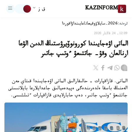
KAZINFORM
ق ز
ترەند:
2026-سايلاۋ
وقيعا
تاعايىنداۋ
اقوردا
12:09, 24 قاڭتار 2020
الماتى اۋەجايىندا كورونوۆيرۋستىڭ الدىن الۋعا
ارنالعان وقۋ- جاتتىعۋ ءوتىپ جاتىر
الماتى. قازاقپارات - حالىقارالىق الماتى اۋەجايىندا قىتاي مەن
الەمنىڭ باسقا ەلدەرىندەگى ەپيدەميالىق جاعدايلارعا بايلانىستى
جاتتىعۋ ءوتىپ جاتىر، دەپ حابارلايدى قازاقپارات ءتىلشىسى.