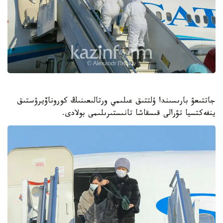
جاتتىعۋ بارىسىندا ۇلتتىق عىلىمي ورتالىعىنىڭ كوروناۆيرۋستىق
ينفەكتسيا تۋرالى قىسقاشا تانىستىرىلىمى بولادى.