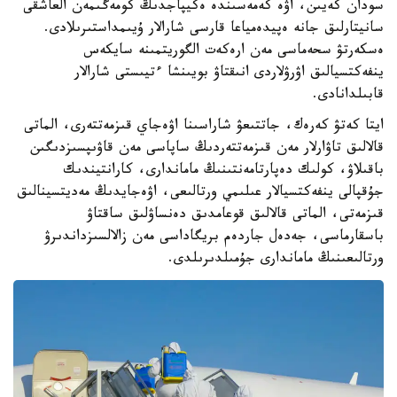
سودان كەيىن، اۋە كەمەسىندە ەكيپاجدىڭ كومەگىمەن العاشقى
سانيتارلىق جانە ەپيدەمياعا قارسى شارالار ۇيىمداستىرىلادى.
ەسكەرتۋ سحەماسى مەن ارەكەت الگوريتمىنە سايكەس
ينفەكتسيالىق اۋرۋلاردى انىقتاۋ بويىنشا ءتيىستى شارالار
قابىلدانادى.
ايتا كەتۋ كەرەك، جاتتىعۋ شاراسىنا اۋەجاي قىزمەتتەرى، الماتى
قالالىق تاۋارلار مەن قىزمەتتەردىڭ ساپاسى مەن قاۋىپسىزدىگىن
باقىلاۋ، كولىك دەپارتامەنتىنىڭ ماماندارى، كارانتيندىك
جۇقپالى ينفەكتسيالار عىلىمي ورتالىعى، اۋەجايدىڭ مەديتسينالىق
قىزمەتى، الماتى قالالىق قوعامدىق دەنساۋلىق ساقتاۋ
باسقارماسى، جەدەل جاردەم بريگاداسى مەن زالالسىزداندىرۋ
ورتالىعىنىڭ ماماندارى جۇمىلدىرىلدى.