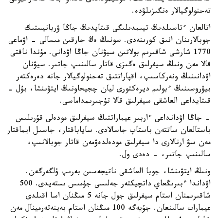
تەحنولوگيالار ەنگىزىلۋدە.
اتالعان ءتاسىلدىڭ تيىمدىلىگى قىتايدىڭ جاڭا ۋربانيستىك
جوبالارىنان انىق كورىنەدى. سونىڭ ەڭ جارقىن مىسالى - اۋماعى
1770 شارشى شاقىرىم بولاتىن سيۋنان جاڭا اۋدانى. مۇندا ناقتى
قالا مەن ونىڭ سيفرلىق ەگىزى قاتار سالىنىپ جاتىر. سيۋنان
اۋدانىنىڭ ونەركاسىپ، اقپاراتتىق تەحنولوگيالار جانە دەرەكتەر
بيۋروسىنىڭ ءبولىم ديرەكتورى ليان چجيحاونىڭ ايتۋىنشا، بۇل -
قىتايداعى العاشقى سيفرلىق قالا تۇجىرىمداماسى.
- جاڭا اۋدانداعى ءاربىر عيماراتتىڭ سيفرلىق مودەلى قۇرىلىس
باستالعان ساتتەن باستاپ جاسالادى. ساياباقتار، جاسىل ايماقتار
مەن سۋ ارنالارى دا سيفرلىق مودەلدەۋمەن قاتار جوبالانىپ،
سالىنىپ جاتىر، - دەدى ول.
ونىڭ ايتۋىنشا، جوبا العاشقى ناتيجەسىن بەرىپ ۇلگەرگەن.
اۋداندا ءبىرىڭعاي داتچيكتەر جەلىسى جۇمىس ىستەيدى. 500
شاقىرىمنان استام سيفرلىق جول جانە 5 مىڭنان اسا اقىلدى
عيمارات سالىنعان. جۇيەگە 100 مىڭنان استام بەينەتەرمينال مەن