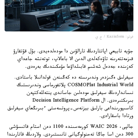
فوتو: Kazinform / ج ي
جۇيە تابيعي اپاتتاردىڭ تارالۋىن دا مودەلدەيدى. بۇل قۇتقارۋ
قىزمەتتەرىنە تاۋەكەلدى الدىن الا باعالاپ، توتەنشە جاعداي
كەزىندە جەدەل شەشىم قابىلداۋعا مۇمكىندىك بەرەدى.
سيفرلىق ەگىزدەر وندىرىستە دە كەڭىنەن قولدانىلا باستادى.
COSMOPlat Industrial World پلاتفورماسى وندىرىستىك
نىسانداردىڭ سيفرلىق مودەلىن جاساندى ينتەللەكتپەن
بىرىكتىرەدى. ال Decision Intelligence Platform
كاسىپورىنداعى بارلىق بيزنەس-پروتسەستى ءبىرىڭعاي سيفرلىق
ورتادا باسقارادى.
جالپى، WAIC 2026 كورمەسىندە 1100 دەن استام قاتىسۋشى
300 دەن اسا جاڭا تەحنولوگيانى تانىستىردى. ولاردىڭ قاتارىندا