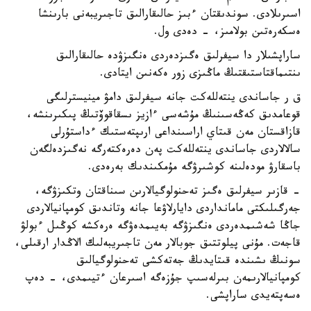
اسىرىلادى. سوندىقتان ءبىز حالىقارالىق تاجىريبەنى بارىنشا
ەسكەرەتىن بولامىز، - دەدى ول.
ساراپشىلار دا سيفرلىق ەگىزدەردى ەنگىزۋدە حالىقارالىق
ىنتىماقتاستىقتىڭ ماڭىزى زور ەكەنىن ايتادى.
ق ر جاساندى ينتەللەكت جانە سيفرلىق دامۋ مينيسترلىگى
قوعامدىق كەڭەسىنىڭ مۇشەسى ءازيز ىسقاقوۆتىڭ پىكىرىنشە،
قازاقستان مەن قىتاي اراسىنداعى ارىپتەستىك ءداستۇرلى
سالالاردى جاساندى ينتەللەكت پەن دەرەكتەرگە نەگىزدەلگەن
باسقارۋ مودەلىنە كوشىرۋگە مۇمكىندىك بەرەدى.
- قازىر سيفرلىق ەگىز تەحنولوگيالارىن سىناقتان وتكىزۋگە،
جەرگىلىكتى مامانداردى دايارلاۋعا جانە وتاندىق كومپانيالاردى
جاڭا شەشىمدەردى ەنگىزۋگە بەيىمدەۋگە ەرەكشە كوڭىل ءبولۋ
قاجەت. مۇنى پيلوتتىق جوبالار مەن تاجىريبەلىك الاڭدار ارقىلى،
سونىڭ ىشىندە قىتايدىڭ جەتەكشى تەحنولوگيالىق
كومپانيالارىمەن بىرلەسىپ جۇزەگە اسىرعان ءتيىمدى، - دەپ
ەسەپتەيدى ساراپشى.