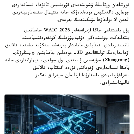
قورشاعان ورتانىڭ ۇشولشەمدى قۇرىلىمىن تانۋعا، نىسانداردى
جوعارى دالدىكپەن مودەلدەۋگە جانە ىقتيمال ستسەنارييلەردى
الدىن الا بولجاۋعا مۇمكىندىك بەرەدى.
بۇل باعىتتاعى جاڭا ازىرلەمەلەر WAIC 2026 جاساندى
ينتەللەكت جونىندەگى دۇنيەجۇزىلىك كونفەرەنتسياسىندا
تانىستىرىلدى. قىتايلىق ماماندار بىرنەشە سەكۋند ىشىندە قالالىق
اۋدانداردىڭ تولىققاندى 3D- مودەلىن جاسايتىن «جىڭرۇڭ»
(Zhengrong) جۇيەسىن ۇسىندى. ول جولدى، عيماراتتاردى جانە
باسقا نىسانداردى اۆتوماتتى تۇردە انىقتاپ، قالالىق
ينفراقۇرىلىمدى باسقارۋعا ارنالعان سيفرلىق نەگىز
قالىپتاستىرادى.