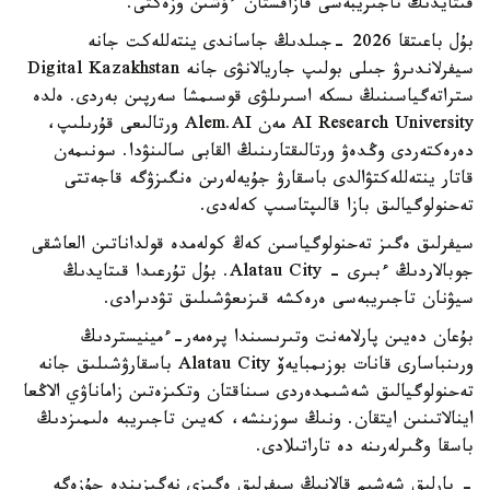
قىتايدىڭ تاجىريبەسى قازاقستان ءۇشىن وزەكتى.
بۇل باعىتقا 2026 -جىلدىڭ جاساندى ينتەللەكت جانە
سيفرلاندىرۋ جىلى بولىپ جاريالانۋى جانە Digital Kazakhstan
ستراتەگياسىنىڭ ىسكە اسىرىلۋى قوسىمشا سەرپىن بەردى. ەلدە
AI Research University مەن Alem.AI ورتالىعى قۇرىلىپ،
دەرەكتەردى وڭدەۋ ورتالىقتارىنىڭ القابى سالىنۋدا. سونىمەن
قاتار ينتەللەكتۋالدى باسقارۋ جۇيەلەرىن ەنگىزۋگە قاجەتتى
تەحنولوگيالىق بازا قالىپتاسىپ كەلەدى.
سيفرلىق ەگىز تەحنولوگياسىن كەڭ كولەمدە قولداناتىن العاشقى
جوبالاردىڭ ءبىرى - Alatau City. بۇل تۇرعىدا قىتايدىڭ
سيۋنان تاجىريبەسى ەرەكشە قىزىعۋشىلىق تۋدىرادى.
بۇعان دەيىن پارلامەنت وتىرىسىندا پرەمەر-ءمينيستردىڭ
ورىنباسارى قانات بوزىمبايەۆ Alatau City باسقارۋشىلىق جانە
تەحنولوگيالىق شەشىمدەردى سىناقتان وتكىزەتىن زاماناۋي الاڭعا
اينالاتىنىن ايتقان. ونىڭ سوزىنشە، كەيىن تاجىريبە ەلىمىزدىڭ
باسقا وڭىرلەرىنە دە تاراتىلادى.
- بارلىق شەشىم قالانىڭ سيفرلىق ەگىزى نەگىزىندە جۇزەگە