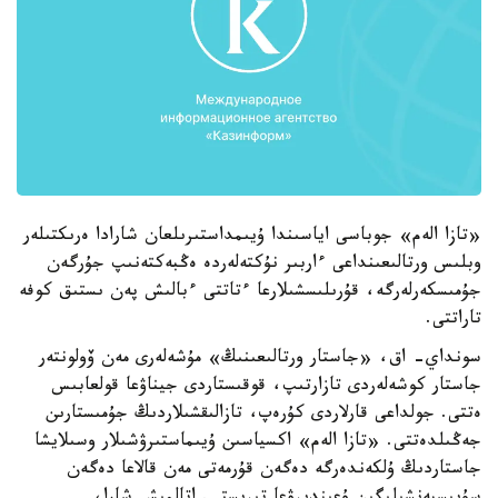
«تازا الەم» جوباسى اياسىندا ۇيىمداستىرىلعان شارادا ەرىكتىلەر
وبلىس ورتالىعىنداعى ءاربىر نۇكتەلەردە ەڭبەكتەنىپ جۇرگەن
جۇمىسكەرلەرگە، قۇرىلىسشىلارعا ءتاتتى ءبالىش پەن ىستىق كوفە
تاراتتى.
سونداي- اق، «جاستار ورتالىعىنىڭ» مۇشەلەرى مەن ۆولونتەر
جاستار كوشەلەردى تازارتىپ، قوقىستاردى جيناۋعا قولعابىس
ەتتى. جولداعى قارلاردى كۇرەپ، تازالىقشىلاردىڭ جۇمىستارىن
جەڭىلدەتتى. «تازا الەم» اكسياسىن ۇيىماستىرۋشىلار وسىلايشا
جاستاردىڭ ۇلكەندەرگە دەگەن قۇرمەتى مەن قالاعا دەگەن