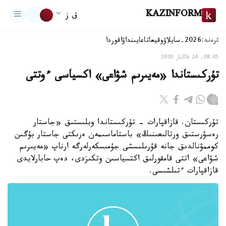
KAZINFORM
ق ز
ترەند:
2026-سايلاۋ
وقيعا
تاعايىنداۋ
اقوردا
08:45, 24 قاڭتار 2020
تۇركىستاندا «مەيىرىم شۋاعى» اكسياسى ءوتتى
تۇركىستان. قازاقپارات - تۇركىستاندا وبلىستىق «جاستار
رەسۋرستىق ورتالىعىنىڭ» باستاماسىمەن ەرىكتى جاستار بۇگىن
كوممۋنالدىق جانە قۇرىلىسشى جۇمىسكەرلەرگە ارناپ «مەيىرىم
شۋاعى» اتتى قامقورلىق اكتسياسىن وتكىزدى، دەپ حابارلايدى
قازاقپارات ءتىلشىسى.