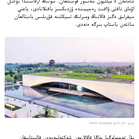
شامامەن 1 ميلليون سەنسور قوسىلعان. سونىڭ ارقاسىندا بۇكىل
اۋماق ناقتى ۋاقىت رەجيمىندە ۇزدىكسىز باقىلانادى، ياعني
سيفرلىق ەگىز قالانىڭ ومىرلىك تسيكلىنە قۇرىلىس باستالعان
ساتتەن باستاپ بىرگە ەنەدى.
فوتو: www.xiongan.gov.cn
بۇل تەحنولوگيا جاڭا قالالارمەن شەكتەلمەيدى. قالىپتاسقان