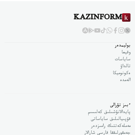
KAZINFORM
بوليمدەر
وقيعا
ساياسات
تالداۋ
ەكونوميكا
الەمدە
ءبىز تۋرالى
پايدالانۋشىلىق كەلىسىم
قۇپىيالىلىق ساياساتى
مەملەكەتتىك رامىزدەر
جەمقورلىققا قارسى شارالار