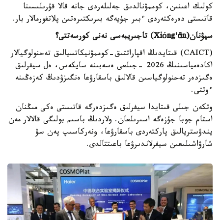
كولىك اعىنىن، كوممۋنالدىق جەلىلەردى جانە قالا قۇرىلىسىنا
قاتىستى دەرەكتەردى ءبىر جۇيەگە بىرىكتىرەتىن پلاتفورمالار بار.
سيۋنان(
ng'ān
ó
Xi
) تاجىريبەسى نەنى كورسەتتى؟
(CAICT) قىتايدىڭ اقپاراتتىق-كوممۋنيكاتسيالىق تەحنولوگيالار
اكادەمياسىنىڭ 2026 -جىلعى ەسەبىنە سايكەس، ەل سيفرلىق
ەگىزدەر تەحنولوگياسىن قالالىق باسقارۋعا ەنگىزۋدىڭ كەزەڭىنە
ءوتتى.
وتكەن جىلى قىتايدا سيفرلىق ەگىزدەرگە قاتىستى ەكى مىڭنان
استام جوبا جۇزەگە اسىرىلعان. ولاردىڭ باسىم بولىگى قالالار مەن
يندۋستريالىق پاركتەردى باسقارۋعا، ونەركاسىپ پەن سۋ
شارۋاشىلىعىن سيفرلاندىرۋعا باعىتتالدى.