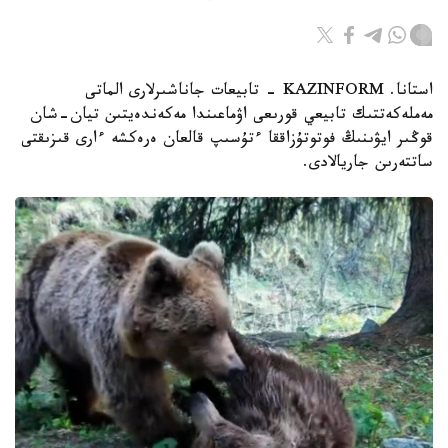
استانا. KAZINFORM - تابيعات جاناشىرلارى الماتى
مەملەكەتتىك تابيعي قورىعى اۋماعىندا مەكەندەيتىن تيان-شان
قوڭىر ايۋىنىڭ فوتوتۇزاققا ءتۇسىپ قالعان ەرەكشە ءارى قىزىقتى
ساتتەرىن جاريالادى.