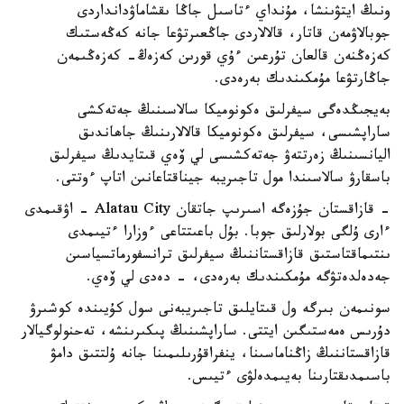
ونىڭ ايتۋىنشا، مۇنداي ءتاسىل جاڭا ىقشاماۋدانداردى
جوبالاۋمەن قاتار، قالالاردى جاڭعىرتۋعا جانە كەڭەستىك
كەزەڭنەن قالعان تۇرعىن ءۇي قورىن كەزەڭ- كەزەڭىمەن
جاڭارتۋعا مۇمكىندىك بەرەدى.
بەيجىڭدەگى سيفرلىق ەكونوميكا سالاسىنىڭ جەتەكشى
ساراپشىسى، سيفرلىق ەكونوميكا قالالارىنىڭ جاھاندىق
اليانسىنىڭ زەرتتەۋ جەتەكشىسى لي ۆەي قىتايدىڭ سيفرلىق
باسقارۋ سالاسىندا مول تاجىريبە جيناقتاعانىن اتاپ ءوتتى.
- قازاقستان جۇزەگە اسىرىپ جاتقان Alatau City - اۋقىمدى
ءارى ۇلگى بولارلىق جوبا. بۇل باعىتتاعى ءوزارا ءتيىمدى
ىنتىماقتاستىق قازاقستاننىڭ سيفرلىق ترانسفورماتسياسىن
جەدەلدەتۋگە مۇمكىندىك بەرەدى، - دەدى لي ۆەي.
سونىمەن بىرگە ول قىتايلىق تاجىريبەنى سول كۇيىندە كوشىرۋ
دۇرىس ەمەستىگىن ايتتى. ساراپشىنىڭ پىكىرىنشە، تەحنولوگيالار
قازاقستاننىڭ زاڭناماسىنا، ينفراقۇرىلىمىنا جانە ۇلتتىق دامۋ
باسىمدىقتارىنا بەيىمدەلۋى ءتيىس.