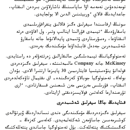
سونىڭ نەگىزىندە جۇيە كولىك كەپتەلىسىن، سۋ قىسىمىنىڭ
تومەندەۋىن نەمەسە اۋا ساپاسىنىڭ ناشارلاۋىن بىردەن انىقتاپ،
جاعدايدىڭ قالاي ءوربيتىنىن الدىن الا بولجايدى.
سونىڭ ارقاسىندا سيفرلىق ەگىز قالالىق ينفراقۇرىلىمدى
باسقارۋدىڭ ءتيىمدى قۇرالىنا اينالىپ وتىر. ول اقاۋدى ەرتە
انىقتاۋعا، رەسۋرستاردى ۇتىمدى پايدالانۋعا جانە باسقارۋ
شەشىمدەرىن جەدەل قابىلداۋعا مۇمكىندىك بەرەدى.
تەحنولوگيانىڭ تيىمدىلىگىن حالىقارالىق زەرتتەۋلەر دە راستايدى.
McKinsey جانە Company مالىمەتىنشە، سيفرلىق ەگىزدەردى
قولدانۋ ينۆەستيتسيا قايتارىمىن 30 پايىزعا ارتتىرا الادى. بۇدان
بولەك، تەحنولوگيا جوبالاۋ كەزەڭىندە- اق ىقتيمال تاۋەكەلدەردى
انىقتاپ، قۇرىلىس مەرزىمى مەن شىعىنىن قىسقارتادى، ءارى
تۇرعىندارعا كەلەتىن قولايسىزدىقتى ازايتادى.
قىتايدىڭ جاڭا سيفرلىق شەشىمدەرى
سيفرلىق ەگىزدەردىڭ مۇمكىندىگى ەندى نىسانداردىڭ ۆيرتۋالدى
كوشىرمەسىن جاساۋمەن شەكتەلمەيدى. كەلەسى كەزەڭ -
كەڭىستىكتىك ينتەللەكت. بۇل تەحنولوگيا جاساندى ينتەللەكتىگە