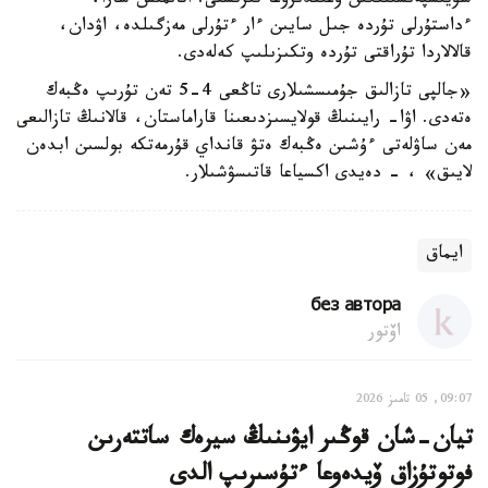
سۇيىسپەنشىلىگىن ۇعىندىرۋعا تىرىستى. اتالمىش شارا،
ءداستۇرلى تۇردە جىل سايىن ءار ءتۇرلى مەزگىلدە، اۋدان،
قالالاردا تۇراقتى تۇردە وتكىزىلىپ كەلەدى.
«جالپى تازالىق جۇمىسشىلارى تاڭعى 4-5 تەن تۇرىپ ەڭبەك
ەتەدى. اۋا- رايىنىڭ قولايسىزدىعىنا قاراماستان، قالانىڭ تازالىعى
مەن ساۋلەتى ءۇشىن ەڭبەك ەتۋ قانداي قۇرمەتكە بولسىن ابدەن
لايىق» ، - دەيدى اكسياعا قاتىسۋشىلار.
ايماق
без автора
اۆتور
09:07, 05 تامىز 2026
تيان-شان قوڭىر ايۋىنىڭ سيرەك ساتتەرىن
فوتوتۇزاق ۆيدەوعا ءتۇسىرىپ الدى