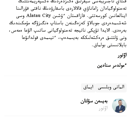
قىتاي تاجىريبەسى سيفرلىق ەگىزدەردىڭ ەكسپەريمەنتتىك
تەحنولوگيادان زاماناۋي قالالاردى باسقارۋدىڭ ناقتى قۇرالىنا
اينالعانىن كورسەتتى. قازاقستان ءۇشىن Alatau City وسى
شەشىمدەردى جوبالاۋ كەزەڭىنەن باستاپ ەنگىزۋگە مۇمكىندىك
بەرەدى. الايدا تۇپكى ناتيجە تەحنولوگيانى ساتىپ الۋعا ەمەس،
ونى ۇلتتىق ەرەكشەلىككە بەيىمدەپ، ءتيىمدى قولدانۋعا
بايلانىستى بولماق.
اۆتور
ءمولدىر سنادين
الماتى وبلىسى
ايماق
بەيسەن سۇلتان
اۆتور