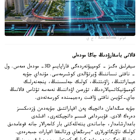
فوتو: Kazinform / ج ي
قالانى باسقارۋدىڭ جاڭا مودەلى
سيفرلىق ەگىز - كومپيۋتەردەگى قاراپايىم 3D- مودەل ەمەس. ول
- ناقتى نىساننىڭ ۆيرتۋالدى كوشىرمەسى. مۇنداي جۇيە
عيماراتتىڭ، زاۋىتتىڭ، كولىك جەلىسىنىڭ، ينجەنەرلىك
كوممۋنيكاتسيالاردىڭ، تۇرعىن اۋداننىڭ نەمەسە تۇتاس قالانىڭ
جاي-كۇيىن ناقتى ۋاقىت رەجيمىندە كورسەتەدى.
جۇيە مىڭداعان داتچيك پەن اقپاراتتىق جۇيەدەن ۇزدىكسىز
دەرەك الادى. قۇبىرداعى قىسىم داتچيكتەرى، اقىلدى
باعدارشامدار، جاساندى ينتەللەكتى بار كامەرالار جانە قوعامدىق
كولىك ناۆيگاتورلارى ءبىرىڭعاي ورتالىققا اقپارات جىبەرەدى.