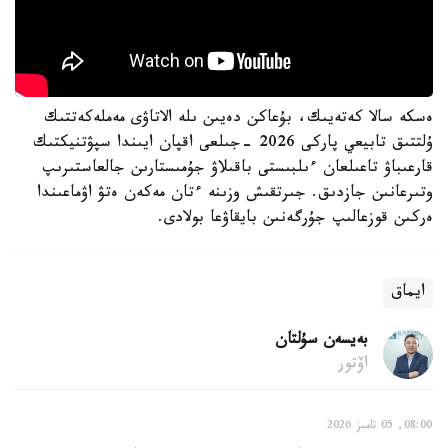
ەسكە سالا كەتەيىك، بۇعاكن دەيىن ىلە الاتاۋى مەملەكەتتىك
ۇلتتىق تابيعي پاركى 2026 -جىلعى اقپان ايىندا سپۋتنيكتىك
قارعىباۋ تاعىلعان ءىلبىستى باقىلاۋ جۇمىستارىن جالعاستىرىپ
وتىرعانىن جازدىق. جىرتقىش وزىنە ءتان مەكەن ەتۋ اۋماعىندا
ەركىن قوزعالىپ جۇرگەنىن بايقاۋعا بولادى.
ايماق
بەيسەن سۇلتان
اۆتور
08:00, 05 تامىز 2026