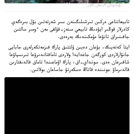
ۆيدەودان الىنعان كادر
تابيعاتتاعى ەركىن تىرشىلىگىنەن سىر شەرتەتىن بۇل بىرەگەي
كادرلار قوڭىر ايۋدىڭ تابيعي مىنەز-قۇلقى مەن ءومىر سالتىن
جاقىنىراق تانۋعا مۇمكىندىك بەرەدى.
ايتا كەتەيىك، بۇعان دەيىن ۇلتتىق پارك قىزمەتكەرلەرى جابايى
جانۋارلاردى كورگەن جاعدايدا ولاردى تاماقتاندىرۋعا تىرىسپاۋعا
شاقىرعان ەدى. سونداي-اق، پارك اۋماعىندا تاماق قالدىقتارىن
قالدىرماۋ جونىندە قاتاڭ ەسكەرتۋ جاساعان بولاتىن.