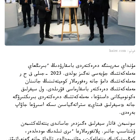
فوتو: haier.com
مۇنداي سەرپىنگە دەرەكتەردى باسقارۋدىڭ ءبىرىڭعاي
مەملەكەتتىك جۇيەسى نەگىز بولدى. 2023 -جىلى ق ح ر
مەملەكەتتىك دامۋ جانە رەفورمالار كوميتەتىنىڭ جانىنان
مەملەكەتتىك دەرەكتەر باسقارماسى قۇرىلدى. ول سيفرلىق
ەكونوميكانى دامىتۋعا، مەملەكەتتىك دەرەكتەردى بىرىكتىرۋگە
جانە «سيفرلىق قىتاي» ستراتەگياسىن ىسكە اسىرۋعا جاۋاپ
بەرەدى.
سونىمەن قاتار سيفرلىق ەگىزدەر جاساندى ينتەللەكتىمەن
ۇشتاسىپ جاتىر. پلاتفورمالارعا ءىرى تىلدىك مودەلدەر،
كەڭىستىكتىك ينتەللەكت، مۋلتيمودالدى تالداۋ جانە گەنەراتيۆتى