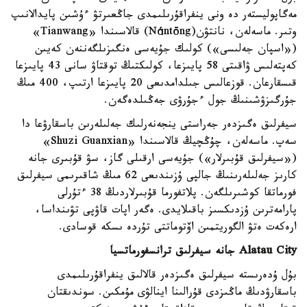
مەگاپوليستەر دە ونى ينفراقۇرىلىمدى جاڭعىرتۋ ءۇشىن پايدالانىپ
وتىر. ماسەلەن، نانتۋن(Nántōng) قالاسىندا «Tianwang»
(«اسپان جەلىسى») كولىك جۇيەسى ەنگىزىلگەننەن كەيىن
كەپتەلىس ۋاقىتى 58 پايىزعا، كولىكتىڭ توقتاۋ سانى 43 پايىزعا
قىسقارعان. قوزعالىس جىلدامدىعى 20 پايىزعا ارتىپ، 400 مىڭ
جۇرگىزۋشىنىڭ جول ءجۇرۋى جەڭىلدەگەن.
سيفرلىق ەگىزدەر جەراستى ينجەنەرلىك جەلىلەرىن باسقارۋعا دا
سەپ. ماسەلەن، چۇڭچيڭ قالاسىندا «Shuzi Guanxian»
(«سيفرلىق قۇبىرلار») جۇيەسى ارقىلى گاز، سۋ قۇبىرى جانە
كارىز جەلىلەرىنىڭ جالپى ۇزىندىعى 62 مىڭ شاقىرىمى سيفرلىق
فورماتقا كوشىرىلگەن. پلاتفورما قۇبىرلاردىڭ 38 ءتۇرلى
پارامەترىن ۇزدىكسىز باقىلايدى. ەگەر اپات قاۋپى تۋىنداسا،
ارەكەت ەتۋ الگوريتمىن اۆتوماتتى تۇردە ىسكە قوسادى.
Alatau City جانە سيفرلىق ترانسفورماتسيا
بۇل ۇدەرىستە سيفرلىق ەگىزدەر قالالىق ينفراقۇرىلىمدى
باسقارۋدىڭ ماڭىزدى قۇرالىنا اينالۋى مۇمكىن. سوندىقتان