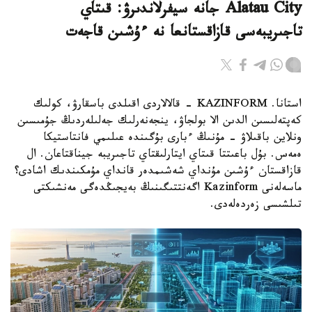
Alatau City جانە سيفرلاندىرۋ: قىتاي
تاجىريبەسى قازاقستانعا نە ءۇشىن قاجەت
استانا. KAZINFORM - قالالاردى اقىلدى باسقارۋ، كولىك
كەپتەلىسىن الدىن الا بولجاۋ، ينجەنەرلىك جەلىلەردىڭ جۇمىسىن
ونلاين باقىلاۋ - مۇنىڭ ءبارى بۇگىندە عىلىمي فانتاستيكا
ەمەس. بۇل باعىتتا قىتاي ايتارلىقتاي تاجىريبە جيناقتاعان. ال
قازاقستان ءۇشىن مۇنداي شەشىمدەر قانداي مۇمكىندىك اشادى؟
ماسەلەنى Kazinform اگەنتتىگىنىڭ بەيجىڭدەگى مەنشىكتى
تىلشىسى زەردەلەدى.