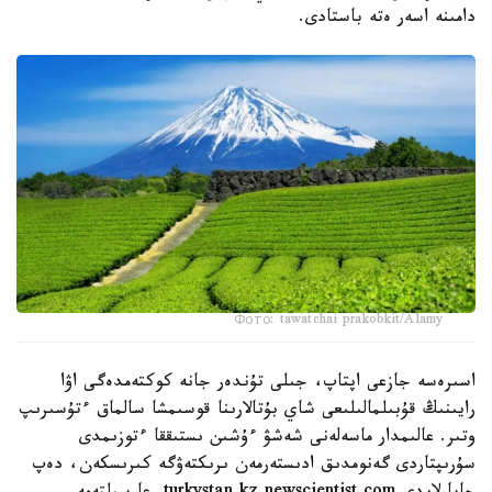
دامىنە اسەر ەتە باستادى.
Фото: tawatchai prakobkit/Alamy
اسىرەسە جازعى اپتاپ، جىلى تۇندەر جانە كوكتەمدەگى اۋا
رايىنىڭ قۇبىلمالىلىعى شاي بۇتالارىنا قوسىمشا سالماق ءتۇسىرىپ
وتىر. عالىمدار ماسەلەنى شەشۋ ءۇشىن ىستىققا ءتوزىمدى
سۇرىپتاردى گەنومدىق ادىستەرمەن ىرىكتەۋگە كىرىسكەن، دەپ