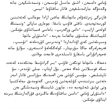
ۋمامي دامىمەن، اشىق جاسىل تۇسىمەن، ونىمدىلىكپەن جانە
وڭدەۋگە جارامدىلىقپەن قاتار ساقتاۋعا ءتيىس.
قازىرگى زەرتتەۋلەر ماتچانىڭ جاقىن ارادا جوعالىپ كەتەتىنىن
كورسەتپەيدى. ناقتى قاۋىپ باسقا: جوعارى ساپالى ءونىمنىڭ
كولەمى ازايىپ، ءدامى وزگەرىپ، باعاسى قىمباتتاۋى مۇمكىن.
كليماتتىڭ جىلىنۋى جالعاسا بەرسە، ءداستۇرلى ماتچا
وسىرىلەتىن كەي اۋدانداردا ءوندىرىس كۇردەلەنە ءتۇسىپ،
فەرمەرلەرگە جاڭا سۇرىپتار، كولەڭكەلەۋ ادىستەرى، سۋارۋ جانە
تەمپەراتۋرانى باسقارۋ تاسىلدەرى قاجەت بولادى.
دەمەك، ماتچاعا تونگەن قاۋىپ ءبىر گرادۋسقا جەتكەندە كەنەت
ىسكە قوسىلاتىن شەك ەمەس. بۇل اپتاپ، جىلى تۇندەر، سۋ
تاپشىلىعى، جۇمىس كۇشى مەن الەمدىك سۇرانىس قاتار اسەر
ەتەتىن بىرتىندەپ كۇشەيەتىن ۇدەرىس. گەنومدىق سەلەكتسيا
ونى تولىق شەشپەسە دە، جاپون شايىنىڭ ونىمدىلىگى مەن
ءداستۇرلى ۋمامي ءدامىن ساقتاۋدىڭ ماڭىزدى قۇرالدارىنىڭ بىرىنە
اينالۋى مۇمكىن.