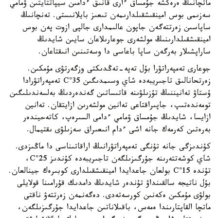
ماتچانىڭ ەرەكشە جۇمساق ءارى قانىق ءدامىن سيپاتتايتىن ۋمامي
سەزىمى بوس امينقىشقىلدارىمەن تىعىز بايلانىستى. تەنچانىڭ
ساپاسىن زەرتتەگەن جاپون عالىمدارى جالپى ازوت پەن بوس
امينقىشقىلدارىنىڭ مولشەرى جوعارىلاعان سايىن شايدىڭ
ساراپشىلار بەرگەن ساپا باعاسى دا وسەتىنىن انىقتاعان.
جوعارى تەمپەراتۋرا بۇل تەپە-تەڭدىكتى وزگەرتۋى مۇمكىن.
زەرتحانالىق تاجىريبەدە شاي وسىمدىگىن 35°C تەمپەراتۋرادا
ۇستاۋ تەانيننىڭ تۇزىلۋىنە قاتىساتىن گەندەردىڭ بەلسەندىلىگىن
تومەندەتىپ، جاپىراقتاعى تەانين مولشەرىن ازايتقان. تەانين
ازايسا، شايدىڭ جۇمساق ۋمامي ءدامى السىرەپ، كاتەحيندەر
بەرەتىن كەرمەك جانە اشى ءدام انىعىراق سەزىلۋى ىقتيمال.
كۇندىزگى جانە تۇنگى تەمپەراتۋرانىڭ اراقاتىناسى دا ماڭىزدى.
شاي كوشەتتەرىنە جۇرگىزىلگەن تاجىريبەدە كۇندىز 25°C،
تۇندە 15°C بولعان جاعدايدا امينقىشقىلدارى كوبىرەك جينالعان.
بۇل ناتيجە سالقىنداۋ تۇندەر شايدىڭ دامدىك قۇرامىنا قولايلى
بولۋى مۇمكىن ەكەنىن كورسەتەدى. دەگەنمەن زەرتتەۋ ناقتى
ماتچا القاپتارىندا ەمەس، باقىلاناتىن جاعدايدا جۇرگىزىلگەن،