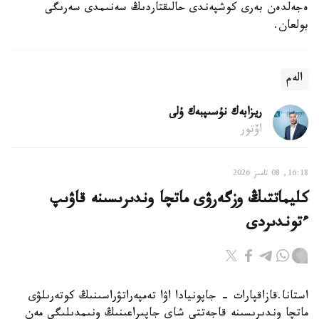
ەجەلدەن بەرى كوشپەندى حالىقتاردىڭ سەنىمدى سەرىگى
بولعان.
الەم
ريزابەك نۇسىپبەك ۇلى
اۆتور
16:18, 08 تامىز 2026
كليماتتىڭ وزگەرۋى ماتچا وندىرىسىنە قاۋىپ
ءتوندىردى
استانا.قازاقپارات - جاپونيادا اۋا تەمپەراتۋراسىنىڭ كوتەرىلۋى
ماتچا وندىرىسىنە قاجەتتى شاي جاپىراعىنىڭ ونىمدىلىگى مەن