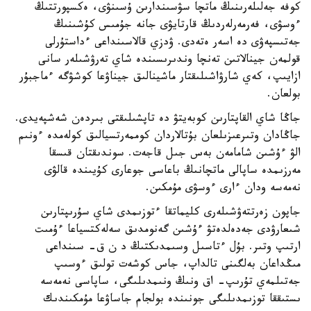
كوفە جەلىلەرىنىڭ ماتچا سۋسىندارىن ۇسىنۋى، ەكسپورتتىڭ
ءوسۋى، فەرمەرلەردىڭ قارتايۋى جانە جۇمىس كۇشىنىڭ
جەتىسپەۋى دە اسەر ەتەدى. ۋدزي قالاسىنداعى ءداستۇرلى
قولمەن جينالاتىن تەنچا وندىرىسىندە شاي تەرۋشىلەر سانى
ازايىپ، كەي شارۋاشىلىقتار ماشينالىق جيناۋعا كوشۋگە ءماجبۇر
بولعان.
جاڭا شاي القاپتارىن كوبەيتۋ دە تاپشىلىقتى بىردەن شەشپەيدى.
جاڭادان وتىرعىزىلعان بۇتالاردان كوممەرتسيالىق كولەمدە ءونىم
الۋ ءۇشىن شامامەن بەس جىل قاجەت. سوندىقتان قىسقا
مەرزىمدە ساپالى ماتچانىڭ باعاسى جوعارى كۇيىندە قالۋى
نەمەسە ودان ءارى ءوسۋى مۇمكىن.
جاپون زەرتتەۋشىلەرى كليماتقا ءتوزىمدى شاي سۇرىپتارىن
شىعارۋدى جەدەلدەتۋ ءۇشىن گەنومدىق سەلەكتسياعا ءۇمىت
ارتىپ وتىر. بۇل ءتاسىل وسىمدىكتىڭ د ن ق- سىنداعى
مىڭداعان بەلگىنى تالداپ، جاس كوشەت تولىق ءوسىپ
جەتىلمەي تۇرىپ- اق ونىڭ ونىمدىلىگى، ساپاسى نەمەسە
ىستىققا توزىمدىلىگى جونىندە بولجام جاساۋعا مۇمكىندىك