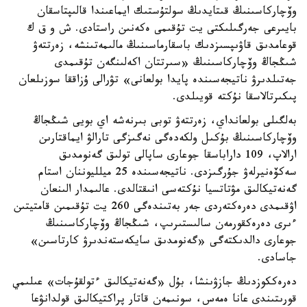
وۆچاركاسىنىڭ قىتايدىڭ سولتۇستىك ايماعىندا قالىپتاسقان
بايىرعى جەرگىلىكتى يت تۇقىمى ەكەنىن راستادى. ش و ق ك
قوعامدىق قاۋىپسىزدىك باسقارماسىنىڭ مالىمەتىنشە، زەرتتەۋ
شىڭجاڭ وۆچاركاسىنىڭ «سىرتتان اكەلىنگەن تۇقىمدى
جەتىلدىرۋ ناتيجەسىندە پايدا بولعانى» تۋرالى ۇزاققا سوزىلعان
پىكىرتالاسقا نۇكتە قويىلدى.
بەلگىلى بولعانداي، زەرتتەۋ توبى بىرنەشە اي بويى شىڭجاڭ
وۆچاركاسىنىڭ بۇكىل ولكەدەگى نەگىزگى تارالۋ ايماقتارىن
ارالاپ، 109 داراباسقا جوعارى ساپالى تولىق گەنومدىق
سەكۆەنيرلەۋ جۇرگىزدى. ناتيجەسىندە 25 ميلليوننان استام
گەنەتيكالىق مۋتاتسيا نۇكتەسى انىقتالدى. عالىمدار الىنعان
اۋقىمدى دەرەكتەردى جەر بەتىندەگى 260 يت تۇقىمىن قامتيتىن
ءىرى دەرەكقورمەن سالىستىرىپ، شىڭجاڭ وۆچاركاسىنىڭ
جوعارى دالدىكتەگى «گەنومدىق سايكەستەندىرۋ كارتاسىن»
جاسادى.
دەرەككوزدىڭ جازۋىنشا، بۇل «گەنەتيكالىق ءتولقۇجات» عىلىمي
قورىتىندى عانا ەمەس، سونىمەن قاتار پراكتيكالىق قولدانۋعا