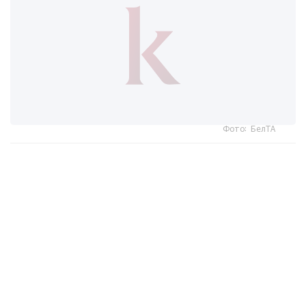
Фото: БелТА
ەلدىڭ وڭتۇستىگىندەگى ارالداردا دۇكەندەر مەن كاسىپورىندار
جابىلىپ، 9 اۆتوكولىك زاۋىتى جۇمىسىن ۋاقىتشا توقتاتتى، دەپ
حابارلايدى «مير 24».
جاپونيا مەتەورولوگيالىق اگەنتتىگىنىڭ مالىمەتىنشە، وكيناۆا
ارالىنىڭ سولتۇستىگىندە جەلدىڭ جىلدامدىعى ساعاتىنا 200
شاقىرىمعا جەتەدى. كوشەلەردە جول بەلگىلەرى مەن اعاش
بۇتاقتارى ۇشىپ جاتىر. كاگوسيما جانە وكيناۆا پرەفەكتۋرالارىندا
260 مىڭعا جۋىق تۇرعىندى ەۆاكۋاتسيالاۋ جاريالانىپ، ۋاقىتشا