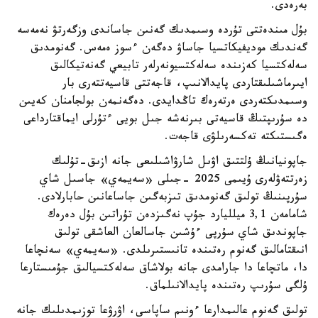
بەرەدى.
بۇل مىندەتتى تۇردە وسىمدىك گەنىن جاساندى وزگەرتۋ نەمەسە
گەندىك موديفيكاتسيا جاساۋ دەگەن ءسوز ەمەس. گەنومدىق
سەلەكتسيا كەزىندە سەلەكتسيونەرلەر تابيعي گەنەتيكالىق
ايىرماشىلىقتاردى پايدالانىپ، قاجەتتى قاسيەتتەرى بار
وسىمدىكتەردى ەرتەرەك تاڭدايدى. دەگەنمەن بولجامنان كەيىن
دە سۇرىپتىڭ قاسيەتى بىرنەشە جىل بويى ءتۇرلى ايماقتارداعى
ەگىستىكتە تەكسەرىلۋى قاجەت.
جاپونيانىڭ ۇلتتىق اۋىل شارۋاشىلىعى جانە ازىق-تۇلىك
زەرتتەۋلەرى ۇيىمى 2025 -جىلى «سەيمەي» جاسىل شاي
سۇرپىنىڭ تولىق گەنومدىق تىزبەگىن جاساعانىن حابارلادى.
شامامەن 3,1 ميلليارد جۇپ نەگىزدەن تۇراتىن بۇل دەرەك
جاپوندىق شاي سۇرپى ءۇشىن جاسالعان العاشقى تولىق
انىقتامالىق گەنوم رەتىندە تانىستىرىلدى. «سەيمەي» سەنچاعا
دا، ماتچاعا دا جارامدى جانە بولاشاق سەلەكتسيالىق جۇمىستارعا
ۇلگى سۇرىپ رەتىندە پايدالانىلماق.
تولىق گەنوم عالىمدارعا ءونىم ساپاسى، اۋرۋعا توزىمدىلىك جانە