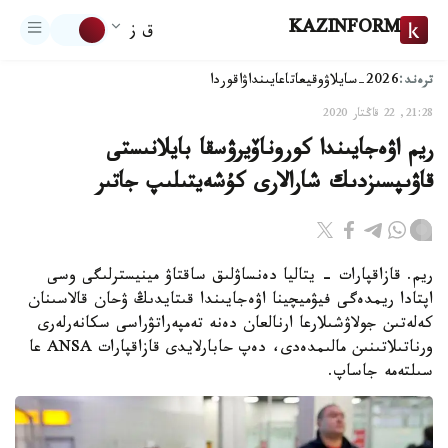
KAZINFORM
ق ز
ترەند:
2026-سايلاۋ
وقيعا
تاعايىنداۋ
اقوردا
21:28, 22 قاڭتار 2020
ريم اۋەجايىندا كوروناۆيرۋسقا بايلانىستى
قاۋىپسىزدىك شارالارى كۇشەيتىلىپ جاتىر
ريم. قازاقپارات - يتاليا دەنساۋلىق ساقتاۋ مينيسترلىگى وسى
اپتادا ريمدەگى فيۋميچينا اۋەجايىندا قىتايدىڭ ۋحان قالاسىنان
كەلەتىن جولاۋشىلارعا ارنالعان دەنە تەمپەراتۋراسى سكانەرلەرى
ورناتىلاتىنىن مالىمدەدى، دەپ حابارلايدى قازاقپارات ANSA عا
سىلتەمە جاساپ.