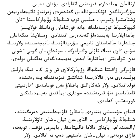
ارنالعان «باعدار» قىزمەتىن اتقارادى. بۇعان دەيىن
جۇرگىزىلگەن فۋنكتسيونالدىق گەندەردى زەرتتەۋ ناتيجەلەرىمەن
ۇشتاستىرا وتىرىپ، عىلىمي توپ شىڭجاڭ وۆچاركاسىنا ءتان
گيپوكسياعا توزىمدىلىك جانە قورشاعان ورتانىڭ قولايسىز
جاعدايلارىنا بەيىمدەلۋ گەندەرىن انىقتادى. وسىلايشا مىڭداعان
جىلدارعا جالعاسقان تابيعي سۇرىپتالۋدىڭ ناتيجەسىندە ولاردىڭ
سۋىق ءارى بيىك تاۋلى وڭىرلەرگە، سونداي-اق گوبي ءشولى
مەن شولەيتتى ايماقتارعا ابدەن بەيىمدەلگەنى بەلگىلى بولدى.
قازىرگى ۋاقىتتا شىڭجاڭ وۆچاركالارى ش و ق ك- نىڭ بارلىق
بولىمدەرى مەن قالالارىندا شتاتتىق قىزمەتتىك يت رەتىندە
قولدانىلادى. ولار شەكارالىق باقىلاۋ مەن قوعامدىق ءتارتىپتى
قامتاماسىز ەتۋ قىزمەتىندە جوعارى ايماقتىق بەيىمدىلىگىن
كورسەتىپ كەلەدى.
قىتاي جۇمىسشى يتتەردى باسقارۋ قاۋىمداستىعى دەرەگىنشە،
شىڭجاڭ وۆچاركاسى - التاي مەن تيان-شان تاۋلارىنىڭ
ارالىعىنداعى بايتاق دالادا قالىپتاسقان بايىرعى تۇقىم، توبەت،
قازاق توبەتى، تيان-شان ماستيفى دەپ تە اتالادى. ولار