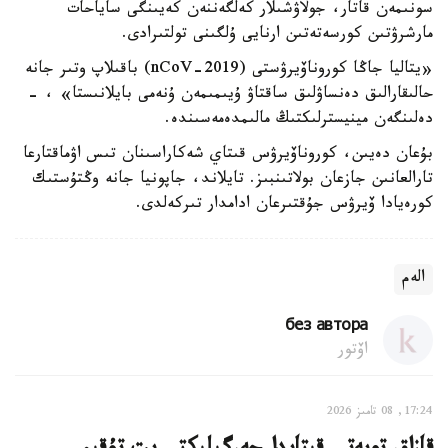
سونىمەن قاتار، جولاۋشىلار كەلگەننەن كەيىنگى ساياحات
مارشرۋتىن كورسەتەتىن ارنايى ۇلگىنى تولتىرادى.
«يتاليا جاڭا كوروناۆيرۋستى (2019-nCoV) باقىلاپ وتىر جانە
حالىقارالىق دەنساۋلىق ساقتاۋ ۇيىمىمەن ۇنەمى بايلانىستا» ، -
دەلىنگەن مينيسترلىكتىڭ مالىمدەمەسىندە.
بۇعان دەيىن، كوروناۆيرۋس قىتاي شەكاراسىنان تىس اۋماقتارعا
تارالعانىن جازعان بولاتىنبىز. تايلاند، جاپونيا جانە وڭتۇستىك
كورەيادا ۆيرۋس جۇقتىرعان ادامدار تىركەلدى.
الەم
без автора
اۆتور
17:24, 08 تامىز 2026