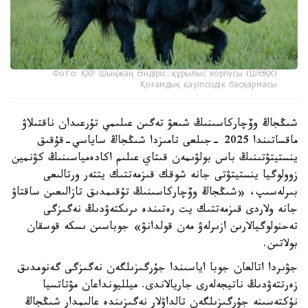
Фото: ҚХР Шыңжаң Өндіріс-құрылыс корпусы (ШӨҚК)
Қоғамдық қауіпсіздік басқармасы
شىڭجاڭ وۆچاركاسىنىڭ شىعۋ تەگىن عىلىمي تۇرعىدان ناقتىلاۋ
ماقساتىندا 2025 -جىلعى تامىزدا شىڭجاڭ ساياسي-قۇقىق
ينستيتۋتىنىڭ باس بولۋىمەن قىتاي عىلىم اكادەمياسىنىڭ كۋنمين
زوولوگيا ينستيتۋتى جانە شوقك قىزمەتتىك يتتەر ورتالىعى
بىرلەسىپ، «شىڭجاڭ وۆچاركاسىنىڭ تۇقىمدىق تازالىعىن ساقتاۋ
جانە ولاردى قىزمەتتىك يت رەتىندە ىرىكتەۋدىڭ نەگىزگى
تەحنولوگيالارىن ازىرلەۋ مەن قولدانۋ» جوباسىن ىسكە قوسقان
بولاتىن.
جۋىردا اتالعان جوبا اياسىندا جۇرگىزىلگەن نەگىزگى گەنومدىق
زەرتتەۋدىڭ ناتيجەلەرى جاريالاندى. ميلليونداعان مۋتاتسيا
نۇكتەسىنە جۇرگىزىلگەن تالداۋلار نەگىزىندە عالىمدار شىڭجاڭ