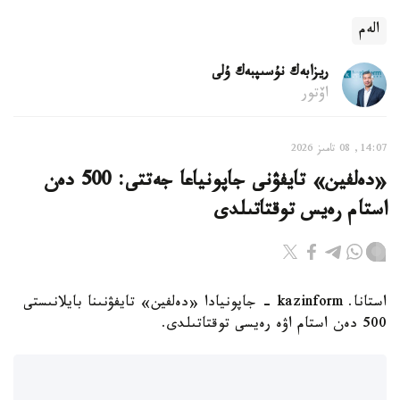
الەم
ريزابەك نۇسىپبەك ۇلى
اۆتور
14:07, 08 تامىز 2026
«دەلفين» تايفۋنى جاپونياعا جەتتى: 500 دەن
استام رەيس توقتاتىلدى
استانا. kazinform - جاپونيادا «دەلفين» تايفۋنىنا بايلانىستى
500 دەن استام اۋە رەيسى توقتاتىلدى.