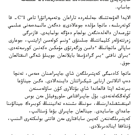
حابارلايدى turkystan.kz newscientist.com-عا سىلتەمە
جاساپ.
الايدا الەۋمەتتىك جەلىلەردە تاراعان «تەمپەراتۋرا تاعى 1°C- قا
كوتەرىلسە، ماتچا مۇلدە جوعالادى» دەگەن مالىمدەمەنى عىلىمي
تۇرعىدان دالەلدەنگەن بولجام دەۋگە بولمايدى. قازىرگى
زەرتتەۋلەر كليماتتىڭ جىلىنۋى ءونىم كولەمىن ازايتىپ، جوعارى
ساپالى ماتچانىڭ ءدامىن وزگەرتۋى مۇمكىن ەكەنىن كورسەتەدى.
ءبىراق ناقتى ءبىر گرادۋسقا بايلانعان جويىلۋ شەگى انىقتالعان
جوق.
ماتچا كادىمگى كەپتىرىلگەن شاي جاپىراعىنان ەمەس، تەنچا
دەپ اتالاتىن ارنايى شيكىزاتتان دايىندالادى. ەگىن جيناۋعا
بىرنەشە اپتا قالعاندا شاي بۇتالارى كۇن ساۋلەسىنەن
كولەڭكەلەنەدى. بۇل جاپىراقتاعى حلوروفيلل مەن بوس
امينقىشقىلدارىنىڭ، سونىڭ ىشىندە تەانيننىڭ كوبىرەك جينالۋىنا
جاعداي جاسايدى. جينالعان جاپىراق بۋعا ۇستالىپ،
كەپتىرىلگەننەن كەيىن ساباقتارى مەن قاتتى بولىكتەرى الىنىپ،
ۇنتاققا اينالدىرىلادى.