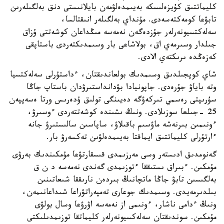
كليماتتىق كۇيزەلىسكە بەيىمدەلۋمەن بايلانىستى دنق بەلگىلەرىن
تابۋعا كومەكتەسەدى. مۇنداي بەلگىلەر انىقتالسا،
سەلەكتسيونەرلەر جۇزدەگەن نەمەسە مىڭداعان كوشەتتى ۇزاق
جىلدار وسىرمەي اق، بولاشاعى بار وسىمدىكتەردى باستاپقى
كەزەڭدە ىرىكتەي الادى.
شاي كوپجىلدىق وسىمدىك بولعاندىقتان، ءداستۇرلى سەلەكتسيا
وتە باياۋ جۇرەدى. جاپونيادا بۋدانداستىرۋدان باستاپ جاڭا
سۇرىپتى رەسمي تىركەۋگە دەيىنگى تولىق ۇدەرىس ورتا ەسەپپەن
25 -جىلعا سوزىلادى. ونىڭ ىشىندە كوشەتتەردى ءوسىرۋ،
ءونىمىن بىرنەشە ماۋسىم باقىلاۋ، ساپاسىن سالىستىرۋ جانە
ءارتۇرلى كليماتتىق ايماقتا بەيىمدەلۋىن تەكسەرۋ بار.
گەنومدىق ادىستەر وسى مەرزىمدى قىسقارتۋعا مۇمكىندىك بەرۋى
مۇمكىن. ءبىراق ىستىققا ءتوزىمدى گەندى نەمەسە د ن ق
بەلگىسىن تابۋ جاڭا ماتچانىڭ بىردەن نارىققا شىعاتىنىن
بىلدىرمەيدى. وسىمدىك جوعارى تەمپەراتۋراعا شىداعانىمەن،
ونىڭ ءدامى ناشار، ءونىمى از نەمەسە اۋرۋعا وسال بولۋى
مۇمكىن. سوندىقتان سەلەكسيونەرلەر كليماتقا توزىمدىلىكتى