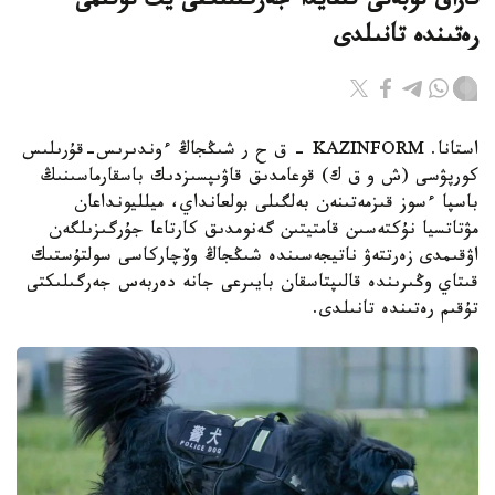
قازاق توبەتى قىتايدا جەرگىلىكتى يت تۇقىمى
رەتىندە تانىلدى
استانا. KAZINFORM – ق ح ر شىڭجاڭ ءوندىرىس-قۇرىلىس
كورپۋسى (ش و ق ك) قوعامدىق قاۋىپسىزدىك باسقارماسىنىڭ
باسپا ءسوز قىزمەتىنەن بەلگىلى بولعانداي، ميلليونداعان
مۋتاتسيا نۇكتەسىن قامتيتىن گەنومدىق كارتاعا جۇرگىزىلگەن
اۋقىمدى زەرتتەۋ ناتيجەسىندە شىڭجاڭ وۆچاركاسى سولتۇستىك
قىتاي وڭىرىندە قالىپتاسقان بايىرعى جانە دەربەس جەرگىلىكتى
تۇقىم رەتىندە تانىلدى.