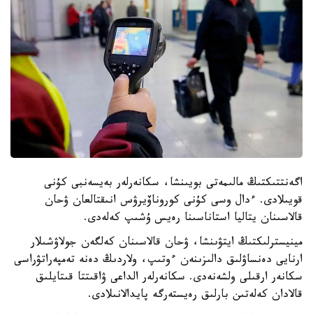
اگەنتتىكتىڭ مالىمەتى بويىنشا، سكانەرلەر بەيسەنبى كۇنى
قويىلادى. ءدال وسى كۇنى كوروناۆيرۋس انىقتالعان ۋحان
قالاسىنان يتاليا استاناسىنا رەيس ۇشىپ كەلەدى.
مينيسترلىكتىڭ ايتۋىنشا، ۋحان قالاسىنان كەلگەن جولاۋشىلار
ارنايى دەنساۋلىق دالىزىنەن ءوتىپ، ولاردىڭ دەنە تەمپەراتۋراسى
سكانەر ارقىلى ولشەنەدى. سكانەرلەر الداعى ۋاقىتتا قىتايلىق
قالادان كەلەتىن بارلىق رەيستەرگە پايدالانىلادى.