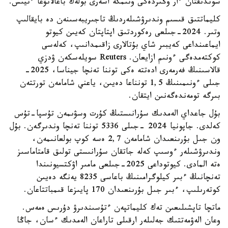
سوندىقتان ءار وڭىردەگى ونىمگە اسەرى بولەك باعالانۋعا ءتيىس.
كليماتتىق قىسىم وندىرۋشىلەردىڭ تاجىريبەسىنەن دە بايقالىپ
وتىر. 2024-جىلعى رەكوردتىق اپتاپتان كەيىن كيوتو
ايماعىنداعى كەيبىر شاي بۇتالارى زاقىمدانىپ، كەلەسى
كوكتەمدەگى ءونىم ازايعان. Reuters سويلەسكەن ۋدزي
قالاسىنىڭ فەرمەرى ادەتتە ەكى توننا تەنچا جيناسا، 2025-
جىلى ءونىمىنىڭ 1,5 تونناعا دەيىن، ياعني شامامەن تورتتەن
بىرگە تومەندەگەنىن ايتقان.
بۇل جاعداي الەمدىك سۇرانىستىڭ كۇرت وسۋىمەن تۇسپا-تۇس
كەلدى. جاپونيا 2024 -جىلى 5336 توننا تەنچا وندىرگەن. بۇل
ون جىل بۇرىنعىدان شامامەن 2,7 ەسە كوپ بولعانىمەن،
وندىرۋشىلەر ءوسىپ كەلە جاتقان سۇرانىستى تولىق قامتاماسىز
ەتە المادى. كيوتوداعى 2025-جىلعى مامىر اۋكتسيونىندا
تەنچانىڭ ءبىر كيلوگرامىنىڭ باعاسى 8235 يەنگە دەيىن
كوتەرىلىپ، ءبىر جىل بۇرىنعىدان 170 پايىزعا قىمباتتاعان.
ماتچا تاپشىلىعىن تەك كليماتپەن ءتۇسىندىرۋ دۇرىس ەمەس.
وعان الەۋمەتتىك جەلىلەر ارقىلى تاراعان الەمدىك ءسان، جاڭا