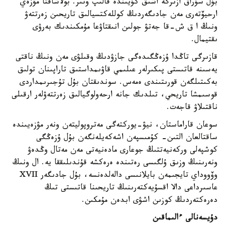
بۇل سۇراق ازىرگە اشىق كۇيىندە قالىپ وتىر. بولاشاقتا مۋزەي
ارحيۆتەرى مەن جادىگەردىڭ كوللەكتسيالىق تاريحىن زەرتتەۋ
ونىڭ ا ق ش-قا جەتۋ جولىن انىقتاۋعا مۇمكىندىك بەرۋى
ىقتيمال.
قازىرگى تاڭدا ۇزەڭگىدەگى جازۋدىڭ وقىلۋى مەن ونىڭ ناقتى
يەسىنە قاتىستى پىكىرلەر عىلىمي قاۋىمداستىق تاراپىنان تولىق
بەكىتىلگەن قورىتىندى ەمەس. سوندىقتان بۇل تۇجىرىمداردى
قوسىمشا تاريحي، تىلدىك جانە ارحەولوگيالىق زەرتتەۋلەر ارقىلى
ناقتىلاۋ قاجەت.
سوعان قاراماستان، نيۋ-يوركتەگى مەتروپوليتەن ونەر مۋزەيىندە
ساقتالعان التىن- كۇمىسپەن اشەكەيلەنگەن بۇل ۇزەڭگى
كوشپەلى وركەنيەتتىڭ جوعارى مادەنيەتى مەن مەتال وڭدەۋ
ونەرىنىڭ وزىق ۇلگىسى رەتىندە ەرەكشە قۇندىلىققا يە. ال ونىڭ
وۆووداي تايجىمەن بايلانىسى دالەلدەنسە، بۇل جادىگەر XVII
عاسىرداعى دالا اقسۇيەكتەرىنىڭ تاريحىنا قاتىستى تىڭ
دەرەكتەردىڭ كوزىن اشۋى ابدەن مۇمكىن.
دۇيسەنالى ءالىماقىن