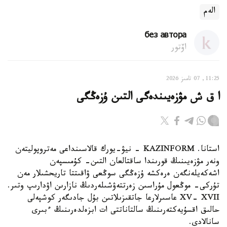
الەم
без автора
اۆتور
11:25, 07 تامىز 2026
ا ق ش مۋزەيىندەگى التىن ۇزەڭگى
استانا. KAZINFORM - نيۋ-يورك قالاسىنداعى مەتروپوليتەن
ونەر مۋزەيىنىڭ قورىندا ساقتالعان التىن- كۇمىسپەن
اشەكەيلەنگەن ەرەكشە ۇزەڭگى سوڭعى ۋاقىتتا تاريحشىلار مەن
تۇركى- موڭعول مۇراسىن زەرتتەۋشىلەردىڭ نازارىن اۋدارىپ وتىر.
XV- XVII عاسىرلارعا جاتقىزىلاتىن بۇل جادىگەر كوشپەلى
حالىق اقسۇيەكتەرىنىڭ سالتاناتتى ات ابزەلدەرىنىڭ ءبىرى
سانالادى.