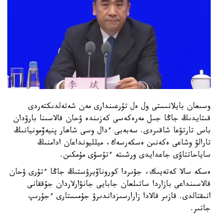
وسىعان بايلانىستى ول ەل تۇرعىندارى مەن شەتەلدىكتەردى
قىتايدىڭ جاڭا جىل مەرەكەسى كەزىندە ۋحان قالاسىنا بارۋدان
باس تارتۋعا شاقىردى. سەبەبى ءدال وسى شاھار پنيەۆمونيانىڭ
تارالۋ وشاعى ەكەنىن ەسكەرسەك، ميلليونداعان ادامنىڭ
ساياحاتتاۋى جاعدايدى ورشىتە ءتۇسۋى مۇمكىن.
ەسكە سالا كەتەيىك، جۋىردا كوروناۆيرۋستىڭ جاڭا ءتۇرى ۋحان
قالاسىنداعى بازاردا ساتىلعان جابايى جانۋارلاردان جۇققانى
انىقتالدى. قازىر قالادا زارارسىزداندىرۋ جۇمىستارى ءجۇرىپ
جاتىر.