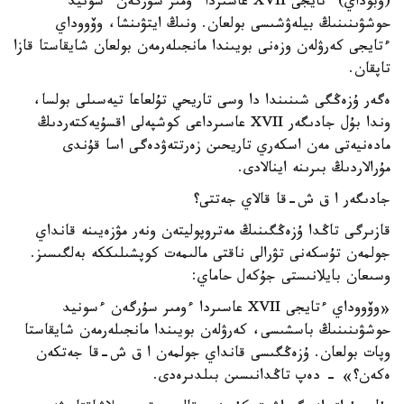
(وبوداي) ءتايجى XVII عاسىردا ءومىر سۇرگەن ءسونيد
حوشۋىنىنىڭ بيلەۋشىسى بولعان. ونىڭ ايتۋىنشا، وۆووداي
ءتايجى كەرۋلەن وزەنى بويىندا مانجىلەرمەن بولعان شايقاستا قازا
تاپقان.
ەگەر ۇزەڭگى شىنىندا دا وسى تاريحي تۇلعاعا تيەسىلى بولسا،
وندا بۇل جادىگەر XVII عاسىرداعى كوشپەلى اقسۇيەكتەردىڭ
مادەنيەتى مەن اسكەري تاريحىن زەرتتەۋدەگى اسا قۇندى
مۇرالاردىڭ بىرىنە اينالادى.
جادىگەر ا ق ش-قا قالاي جەتتى؟
قازىرگى تاڭدا ۇزەڭگىنىڭ مەتروپوليتەن ونەر مۋزەيىنە قانداي
جولمەن تۇسكەنى تۋرالى ناقتى مالىمەت كوپشىلىككە بەلگىسىز.
وسىعان بايلانىستى جۇكەل حاماي:
«وۆووداي ءتايجى XVII عاسىردا ءومىر سۇرگەن ءسونيد
حوشۋىنىنىڭ باسشىسى، كەرۋلەن بويىندا مانجىلەرمەن شايقاستا
وپات بولعان. ۇزەڭگىسى قانداي جولمەن ا ق ش-قا جەتكەن
ەكەن؟» - دەپ تاڭدانىسىن بىلدىرەدى.