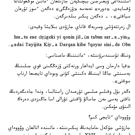
استىنداعى ۇيعىرجىن بيچىكپەن جازىلعان ءماتىن موڭعولشاعا
ۇقسايدى. «دورە» نەمەسە «ۇزەڭگى» دەگەن ءسوز تۇرعان
سياقتى»، - دەگەن پىكىر بىلدىرگەن.
ال زەرتتەۋشى ومىربەك قاناي جازۋدى بىلايشا وقيدى:
«luu-tu ene dِrügeki yi qonin jil-ün tabun sar-a-yin
qoyar sini-de Obu؟ adai Tayijita Kiy-a Darqan kibe».
ونىڭ تۇسىندىرۋىنشە، ءماتىننىڭ ماعىناسى:
«قيا دارحان وسى ايداھار ورنەكتى ۇزەڭگىنى قوي جىلىنىڭ
بەسىنشى جاڭا ايىنىڭ ەكىنشى كۇنى وبوداي تايجىعا ارناپ
سوقتى».
ەگەر بۇل وقىلىم عىلىمي تۇرعىدان راستالسا، وندا جادىگەردىڭ
ناقتى يەسى مەن جاسالۋ ۋاقىتى تۋرالى اسا ماڭىزدى دەرەك
الىنۋى مۇمكىن.
وۆووداي ءتايجى كىم؟
جازۋشى جۇكەل حامايدىڭ پىكىرىنشە، ماتىندە اتالعان وۆووداي