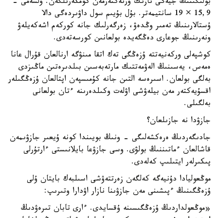
بولىگىنىڭ جيەگى نازىك ورنەكتەرمەن كومكەرىلگەن. ولشەمى -
15,9 × 19 سانتيمەتر. بۇل بۇيىم سول داۋىردەگى دالا
ۇستالارىنىڭ تەمىر وڭدەۋ، زەرگەرلىك جانە كوركەم اشەكەيلەۋ
ونەرىنىڭ جوعارى دەڭگەيدە بولعانىن كورسەتەدى.
كوشپەلى وركەنيەتتە ۇزەڭگى تەك اتقا مىنۋگە ارنالعان قۇرال عانا
ەمەس، يەسىنىڭ الەۋمەتتىك مارتەبەسىن بىلدىرەتىن ماڭىزدى
بەلگى بولعان. اسىرەسە التىن جانە كۇمىسپەن اپتالعان ۇزەڭگىلەر
اقسۇيەكتەر مەن بيلەۋشى اۋلەت وكىلدەرىنە ءتان بولعانى
بەلگىلى.
جازۋدا نە جازىلعان؟
جادىگەردىڭ ەرەكشەلىگى - ونىڭ بويىندا كونە ۇيعىر جازۋىمەن
قاشالعان ءماتىننىڭ بولۋى. وسى جازۋعا بايلانىستى ءارتۇرلى
پىكىرلەر ايتىلىپ كەلەدى.
موڭعوليادا دۇنيەگە كەلگەن زەرتتەۋشى اسىلبەك بايتان ۇلى
ۇزەڭگىنىڭ ءپىشىنى مەن جازۋىنا نازار اۋدارا وتىرىپ:
«موڭعولداردىڭ ۇزەڭگىسىنە ۇقسايدى. ءارى تابان تىرەۋدىڭ