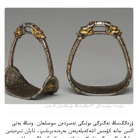
سۋرەت: دۇيسەنالى ءالىماقىننىڭ مۇراعاتىنان الىندى
ۇزەڭگىنىڭ نەگىزگى بولىگى تەمىردەن سوعىلعان. ونىڭ بەتى
التىن جانە كۇمىس اشەكەيلەرمەن بەزەندىرىلىپ، تابان تىرەيتىن