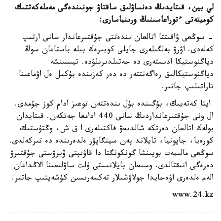
لي بين، قىتايدىڭ دەنساۋلىق ساقتاۋ جونىندەگى مەملەكەتتىك
كوميتەتى ءتوراعاسىنىڭ ورىنباسارى:
- سوڭعى ۋاقىتتا اتالعان ىندەتتى جۇقتىرعاندار سانى ارتىپ
كەلەدى. اۋرۋ بەلگىلەرى جايلى كوبىرەك بىلە باستاعان سوڭ
دياگنوستيكا ادىستەرى دە جەتىلدىرىلۋدە. تيىسىنشە
دياگنوستيكالىق رەاگەنتتەر دە دەر كەزىندە بۇكىل ەل اۋماعىنا
تاراتىلىپ جاتىر.
ايتا كەتەيىك، بۇگىندە بۇل ىندەتتەن توعىز ادام كوز جۇمدى.
ال ونى جۇقتىرعانداردىڭ سانى 440 ادامعا جەتكەن. قىتايدان
بولەك اتالعان دەرتكە شالدىعۋ فاكتىلەرى ا ق ش، وڭتۇستىك
كورەيا، جاپونيا، تايلاند پەن سينگاپۋر ەلدەرىندە دە تىركەلدى.
سوڭعى مالىمەت بويىنشا گونكونگتا دا قاۋىپتى ۆيرۋستى جۇقتىرۋ
دەرەگى انىقتالدى. وسىعان بايلانىستى ۇلت ساۋلىعىنا الاڭداعان
الەم ەلدەرى اۋەجايدا جولاۋشىلار تەكسەرىسىن كۇشەيتىپ جاتىر.
www.24.kz