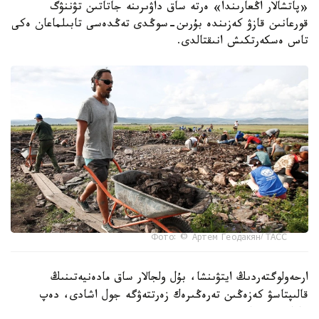
«پاتشالار اڭعارىندا» ەرتە ساق داۋىرىنە جاتاتىن تۋننۋگ
قورعانىن قازۋ كەزىندە بۇرىن-سوڭدى تەڭدەسى تابىلماعان ەكى
تاس ەسكەرتكىش انىقتالدى.
Фото: © Артем Геодакян/ ТАСС
ارحەولوگتەردىڭ ايتۋىنشا، بۇل ولجالار ساق مادەنيەتىنىڭ
قالىپتاسۋ كەزەڭىن تەرەڭىرەك زەرتتەۋگە جول اشادى، دەپ
حابارلايدى تاسس.