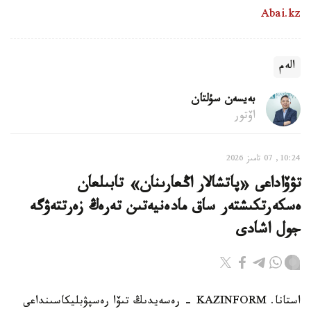
Abai.kz
الەم
بەيسەن سۇلتان
اۆتور
10:24, 07 تامىز 2026
تۋۆاداعى «پاتشالار اڭعارىنان» تابىلعان
ەسكەرتكىشتەر ساق مادەنيەتىن تەرەڭ زەرتتەۋگە
جول اشادى
استانا. KAZINFORM - رەسەيدىڭ تىۆا رەسپۋبليكاسىنداعى