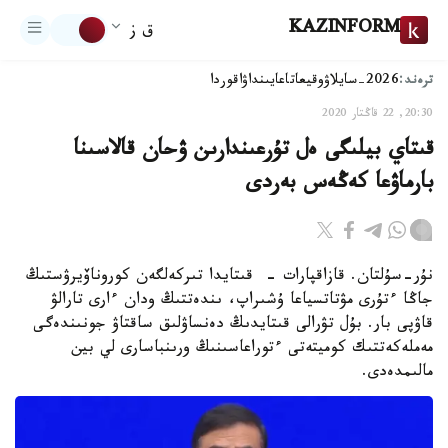
KAZINFORM
ق ز
ترەند:
2026-سايلاۋ
وقيعا
تاعايىنداۋ
اقوردا
20:30, 22 قاڭتار 2020
قىتاي بيلىگى ەل تۇرعىندارىن ۋحان قالاسىنا
بارماۋعا كەڭەس بەردى
نۇر-سۇلتان. قازاقپارات – قىتايدا تىركەلگەن كوروناۆيرۋستىڭ
جاڭا ءتۇرى مۋتاتسياعا ۇشىراپ، ىندەتتىڭ ودان ءارى تارالۋ
قاۋپى بار. بۇل تۋرالى قىتايدىڭ دەنساۋلىق ساقتاۋ جونىندەگى
مەملەكەتتىك كوميتەتى ءتوراعاسىنىڭ ورىنباسارى لي بين
مالىمدەدى.