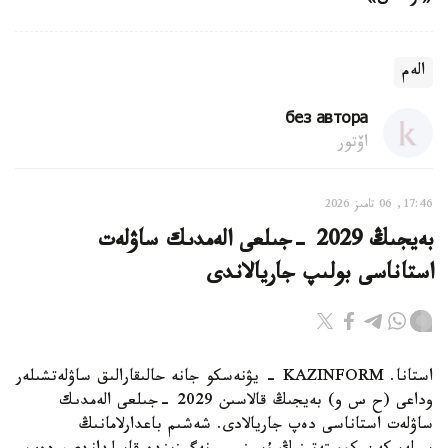
الەم
без автора
اۆتور
17:46, 06 تامىز 2026
بەيجىڭ 2029 -جىلعى الەمدىك ساۋلەت
استاناسى بولىپ جاريالاندى
استانا. KAZINFORM - يۋنەسكو جانە حالىقارالىق ساۋلەتشىلەر
وداعى (ح س و) بەيجىڭ قالاسىن 2029 -جىلعى الەمدىك
ساۋلەت استاناسى دەپ جاريالادى. شەشىم باعدارلامانىڭ