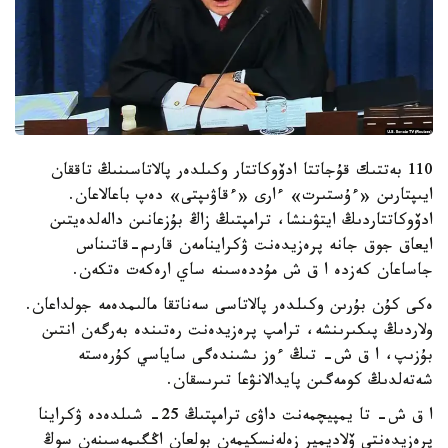
110 بەتتىك قۇجاتتا ادۆوكاتتار وكىلدەر پالاتاسىنىڭ تاققان
ايىپتارىن «ءۇستىرت» ءارى «ءقاۋىپتى» دەپ باعالاعان.
ادۆوكاتتاردىڭ ايتۋىنشا، ترامپتىڭ زاڭ بۇزعانىن دالەلدەيتىن
ايعاق جوق جانە پرەزيدەنت ۋكراينامەن قارىم-قاتىناس
جاساعان كەزدە ا ق ش مۇددەسىنە ساي ارەكەت ەتكەن.
ەكى كۇن بۇرىن وكىلدەر پالاتاسى سەناتقا مالىمدەمە جولداعان.
ولاردىڭ پىكىرىنشە، ترامپ پرەزيدەنت رەتىندە بەرگەن انتىن
بۇزىپ، ا ق ش- تىڭ ءوز ىشىندەگى ساياسي كۇرەستە
شەتەلدىڭ كومەگىن پايدالانۋعا تىرىسقان.
ا ق ش- تا يمپيچمەنت داۋى ترامپتىڭ 25- شىلدەدە ۋكراينا
پرەزيدەنتى ۆلاديمير زەلەنسكيمەن بولعان اڭگىمەسىنەن سوڭ