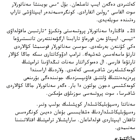
كەلتىردى دەگەن ايىپ تاعىلعان. بۇل ءىس بويىنشا سەناتورلار
سوت القاسى ءرولىن اتقارادى. كونگرەسمەندەر ايىپتاۋشى تاراپ
رەتىندە سويلەيدى.
21- قاڭتاردا سەناتورلار پروتسەستى وتكىزۋ ءتارتىبىن ماقۇلداۋى
ءتيىس. ايىپتاۋ مەن قورعاۋ تارابىنا ارگۋمەنتتەرىن تانىستىرۋعا
ەكى كۇننەن بەرىلەدى. سوسىن سەناتورلار قوسىمشا كۋالاردى
تارتۋ ماسەلەسىن شەشپەك. ترامپ ادۆوكاتتارى ىسكە جاڭا كۋالار
تارتۋعا قارسى. ال دەموكراتتار سەنات تىڭداۋىنا ترامپتىڭ
كومەكشىلەرىن شاقىرعىسى كەلەدى. ولاردىڭ اراسىندا
پرەزيدەنتتىڭ ۇلتتىق قاۋىپسىزدىك جونىندەگى بۇرىنعى
كومەكشىسى دجون بولتون دا بار. ەگەر سەناتورلار جاڭا كۋالاردى
شاقىرسا، سوت پروتسەسى سوزىلۋى مۇمكىن.
سەناتتا رەسپۋبليكاشىلدار كوپشىلىك بولىپ وتىر.
رەسپۋبليكاشىلداردىڭ ەشقايسىسى بۇعان دەيىن كونگرەسس
تاققان ايىپتاردى قولداماعان. ساراپشىلار ترامپتىڭ اقتالاتىنىنا
سەنىمدى.
«ازاتتىق»