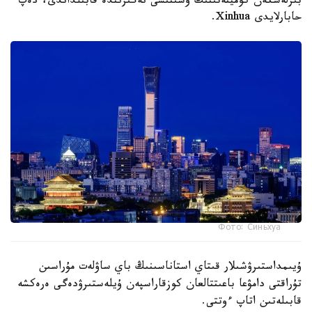
بىرلەسكەن كوميتەتىنىڭ ۇسىنىسى نەگىزىندە قابىلداندى، دەپ
حابارلايدى Xinhua.
Фото: Синьхуа
ۇيىمداستىرۋشىلار قىتاي استاناسىنىڭ باي ساۋلەت مۇراسىن
تۇراقتى دامۋعا باعىتتالعان كوزقاراسپەن ۇيلەستىرۋدەگى ەرەكشە
قابىلەتىن اتاپ ءوتتى.