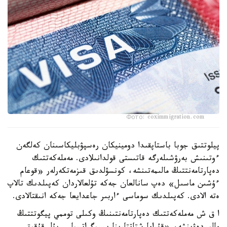
Фото: coximmigration.com
پيلوتتىق جوبا باستاپقىدا دومينيكان رەسپۋبليكاسىنان كەلگەن
ءوتىنىش بەرۋشىلەرگە قاتىستى قولدانىلادى. مەملەكەتتىك
دەپارتامەنتتىڭ مالىمەتىنشە، كونسۋلدىق قىزمەتكەرلەر «قوعام
ءۇشىن ماسىل» دەپ سانالعان جەكە تۇلعالاردان كەپىلدىك تالاپ
ەتە الادى. كەپىلدىك سوماسى ءاربىر جاعدايعا جەكە انىقتالادى.
ا ق ش مەملەكەتتىك دەپارتامەنتىنىڭ وكىلى توممي پيگوتتتىڭ