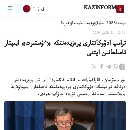
KAZINFORM
ق ز
ترەند:
2026-سايلاۋ
وقيعا
تاعايىنداۋ
اقوردا
12:16, 21 قاڭتار 2020
ترامپ ادۆوكاتتارى پرەزيدەنتكە «ءۇستىرت» ايىپتار
تاعىلعانىن ايتتى
نۇر-سۇلتان. قازاقپارات – 20- قاڭتاردا ا ق ش پرەزيدەنتى
دونالد ترامپتىڭ ادۆوكاتتارى پرەزيدەنتكە تاعىلعان ايىپتاۋلارعا
بايلانىستى سەناتقا رەسمي تۇردە جاۋاپ بەردى.