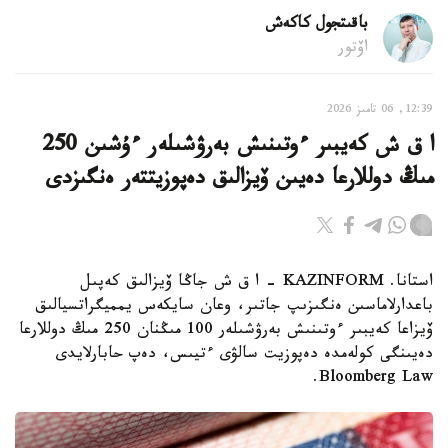
باقىتجول كاكەش
اۆتور
12:39, 06 تامىز 2026
ا ق ش كەيبىر ءوتىنىش بەرۋشىلەر ءۇشىن 250
مىڭ دوللارعا دەيىن ۆيزالىق دەپوزيتتەر ەنگىزدى
استانا. KAZINFORM – ا ق ش جاڭا ۆيزالىق كەپىل
باعدارلاماسىن ەنگىزىپ جاتىر، وعان سايكەس يمميگراتسيالىق
ۆيزاعا كەيبىر ءوتىنىش بەرۋشىلەر 100 مىڭنان 250 مىڭ دوللارعا
دەيىنگى كولەمدە دەپوزيت سالۋى ءتيىس، دەپ حابارلايدى
Bloomberg Law.