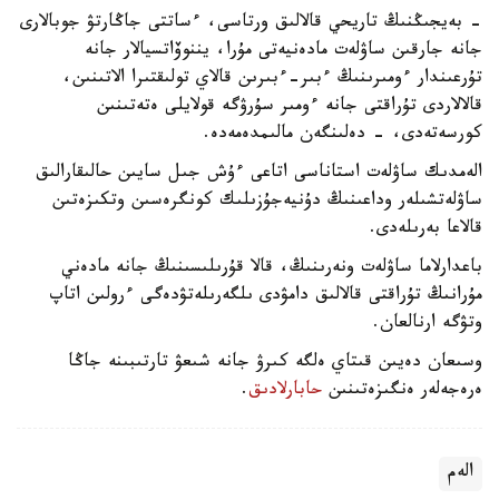
- بەيجىڭنىڭ تاريحي قالالىق ورتاسى، ءساتتى جاڭارتۋ جوبالارى
جانە جارقىن ساۋلەت مادەنيەتى مۇرا، يننوۆاتسيالار جانە
تۇرعىندار ءومىرىنىڭ ءبىر-ءبىرىن قالاي تولىقتىرا الاتىنىن،
قالالاردى تۇراقتى جانە ءومىر سۇرۋگە قولايلى ەتەتىنىن
كورسەتەدى، - دەلىنگەن مالىمدەمەدە.
الەمدىك ساۋلەت استاناسى اتاعى ءۇش جىل سايىن حالىقارالىق
ساۋلەتشىلەر وداعىنىڭ دۇنيەجۇزىلىك كونگرەسىن وتكىزەتىن
قالاعا بەرىلەدى.
باعدارلاما ساۋلەت ونەرىنىڭ، قالا قۇرىلىسىنىڭ جانە مادەني
مۇرانىڭ تۇراقتى قالالىق دامۋدى ىلگەرىلەتۋدەگى ءرولىن اتاپ
وتۋگە ارنالعان.
وسىعان دەيىن قىتاي ەلگە كىرۋ جانە شىعۋ تارتىبىنە جاڭا
ەرەجەلەر ەنگىزەتىنىن
حابارلادىق
.
الەم