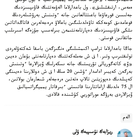
مالىمدەۋىنشە، «قۇراما شتاتتارىنا يمميگراتسيا - بۇل قۇقىق
ەمەس، ارتىقشىلىق». ول باعدارلاما الەۋمەتتىك قاۋىپسىزدىك
جەلىسىن قورعاۋعا باعىتتالعانىن جانە ءوتىنىش بەرۋشىلەردىڭ
قوعامدىق كومەككە تاۋەلدىلىگىن باعالاۋ ەرەجەلەرىن قاتاڭداتاتىن
ىشكى قاۋىپسىزدىك دەپارتامەنتىمەن بىرلەسىپ جۇزەگە اسىرىلىپ
جاتقانىن قوستى.
جاڭا باعدارلاما ترامپ اكىمشىلىگى ەنگىزگەن باسقا شەكتەۋلەردى
تولىقتىرىپ وتىر. ا ق ش مەملەكەتتىك دەپارتامەنتى بۇعان دەيىن
«ۆ» كاتەگوريالى تۋريستىك جانە ىسكەرلىك ۆيزالارعا ءوتىنىش
بەرگەن كەيبىر ادامدار ءۇشىن 20 مىڭ ا ق ش دوللارىنا دەيىنگى
كەپىلدىك دەپوزيتىن تالاپ ەتەتىن ەرەجەلەر شىعارعان بولاتىن،
ال 75 ەلدىڭ ازاماتتارىنا قاتىستى ءبىرقاتار يمميگراتسيالىق
ۆيزالاردى بەرۋگە موراتوريي كۇشىندە قالادى.
الەم
ريزابەك نۇسىپبەك ۇلى