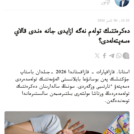
اۆتور
12:10, 06 تامىز 2026
دەكرەتتىك تولەم نەگە ازايدى جانە ەندى قالاي
ەسەپتەلەدى؟
استانا. قازاقپارات - قازاقستاندا 2026 -جىلدان باستاپ
جۇكتىلىك پەن بوسانۋعا بايلانىستى الەۋمەتتىك تولەمدەردى
ەسەپتەۋ ءتارتىبى وزگەردى. سونىڭ سالدارىنان دەكرەتتىك
تولەمدەردىڭ ورتاشا مولشەرى بىلتىرعىمەن سالىستىرعاندا
تومەندەگەن.