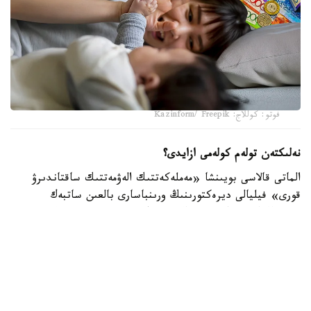
فوتو: كوللاج: Kazinform/ Freepik
نەلىكتەن تولەم كولەمى ازايدى؟
الماتى قالاسى بويىنشا «مەملەكەتتىك الەۋمەتتىك ساقتاندىرۋ
قورى» فيليالى ديرەكتورىنىڭ ورىنباسارى بالعىن ساتبەك
قىزىنىڭ ايتۋىنشا، ەندى الەۋمەتتىك تولەمدى ەسەپتەۋ كەزىندە
ايەلدىڭ ايلىق تابىسى ەڭ تومەنگى جالاقىنىڭ (ە ت ج) جەتى
ەسەلەنگەن مولشەرىنەن اسپايتىن كولەمدە عانا ەسەپكە الىنادى.
2026 -جىلى بۇل شەك 595 مىڭ تەڭگەنى قۇرايدى. ياعني،
ايەلدىڭ ناقتى جالاقىسى بۇدان جوعارى بولسا دا، تولەمدى
ەسەپتەۋ كەزىندە 595 مىڭ تەڭگەدەن اساتىن بولىگى