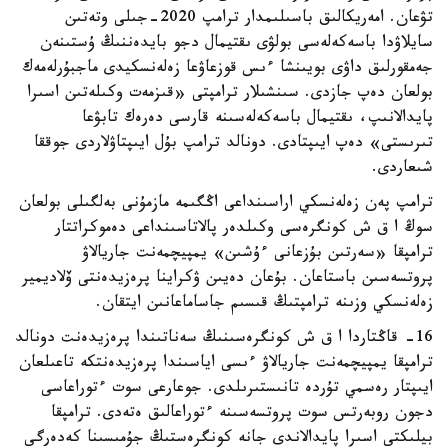
تۋعان. امەريكالىق باسىلىمدار ترامپ 2020-جىلى وتەتىن
سايلاۋدا باسەكەلەسى بولۋى ىقتيمال دجو بايدەننىڭ ۇستىنەن
جەمقورلىق داۋى بويىنشا ءىس قوزعاۋعا زەلەنسكيدى ماجبۇرلەمەك
بولعان دەپ جازدى. سىنشىلار ترامپتى «قىزمەت وكىلەتىن اسىرا
پايدالانىپ، ىقتيمال باسەكەلەسىنە قارسى دەرەك تابۋعا
تىرىستى» دەپ ايىپتادى. دونالد ترامپ بۇل ايىپتاۋلاردى جوققا
شىعاردى.
ترامپ پەن زەلەنسكي اراسىنداعى اڭگىمە مازمۇنى بەلگىلى بولعان
سوڭ ا ق ش كونگرەسى وكىلدەر پالاتاسىنداعى دەموكراتتار
ترامپقا «سەرتىن بۇزعانى ءۇشىن» يمپيچمەنت جاريالاۋ
پروتسەسىن باستاعان. بۇعان دەيىن ۋكراينا پرەزيدەنتى ۆلاديمير
زەلەنسكي وزىنە ترامپتىڭ قىسىم جاساماعانىن ايتقان.
16- قاڭتاردا ا ق ش كونگرەسىنىڭ سەناتىندا پرەزيدەنت دونالد
ترامپقا يمپيچمەنت جاريالاۋ ءىسى اياسىندا پرەزيدەنتكە تاعىلعان
ايىپتار رەسمي تۇردە تانىستىرىلدى. جوعارعى سوت ءتوراعاسى
دجون روبەرتس سوت پروتسەسىنە ءتوراعالىق ەتەدى. ترامپقا
بيلىكتى اسىرا پايدالاندى جانە كونگرەستىڭ جۇمىسىنا كەدەرگى