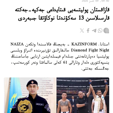
09:40, 09 تامىز 2026
قازاقستان پوليتسەيى قىتايداعى جەكپە-جەكتە
قارسىلاسىن 13 سەكۋندتا نوكاۋتقا جىبەردى
استانا. KAZINFORM - بەيجىڭ قالاسىندا وتكەن NAIZA
Diamond Fight Night حالىقارالىق تۋرنيرىندە اتىراۋ وبلىسى
پوليتسيا دەپارتامەنتى جىلدام قيمىلدايتىن ارنايى جاساعىنىڭ
ينسپەكتورى ەلدار وتارالى 61 كەلى سالماقتا ونەر كورسەتىپ،
جەڭىسكە جەتتى.