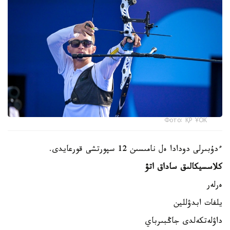
Фото: ҚР ҰОК
ءدۇبىرلى دودادا ەل نامىسىن 12 سپورتشى قورعايدى.
كلاسسيكالىق ساداق اتۋ
ەرلەر
يلفات ابدۋللين
داۋلەتكەلدى جاڭبىرباي