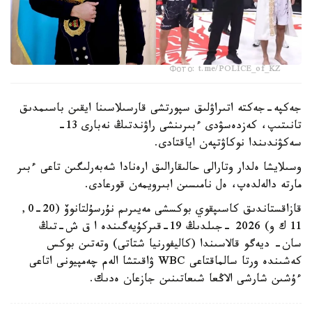
Фото: t.me/POLICE_of_KZ
جەكپە-جەكتە اتىراۋلىق سپورتشى قارسىلاسىنا ايقىن باسىمدىق
تانىتىپ، كەزدەسۋدى ءبىرىنشى راۋندتىڭ نەبارى 13-
سەكۋندىندا نوكاۋتپەن اياقتادى.
وسىلايشا ەلدار وتارالى حالىقارالىق ارەنادا شەبەرلىگىن تاعى ءبىر
مارتە دالەلدەپ، ەل نامىسىن ابىرويمەن قورعادى.
قازاقستاندىق كاسىپقوي بوكسشى مەيىرىم نۇرسۇلتانوۆ (20-0,
11 ك و) 2026 -جىلدىڭ 19-قىركۇيەگىندە ا ق ش-تىڭ
سان- ديەگو قالاسىندا (كاليفورنيا شتاتى) وتەتىن بوكس
كەشىندە ورتا سالماقتاعى WBC ۋاقىتشا الەم چەمپيونى اتاعى
ءۇشىن شارشى الاڭعا شىعاتىنىن جازعان ەدىك.