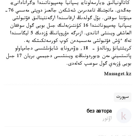
كاتالونيالىق «بارسەلونا» يسپانيا چەمپيوناتىندا «گرانادانى»
جەڭدى. ماتچتىڭ تاعدىرىن شەشكەن جالعىز دوپتى مەسسي 76-
مينۋتتا سوقتى. بۇل گولدىڭ ارقاسىندا ارگەنتينالىق فۋتبولشى
يسپانيا چەمپيوناتىندا 16 كۇنتىزبەلىك جىل بويى گول سوققان
العاشقى ويىنشى اتاندى. ازىرگە ەۋروپانىڭ ۇزدىك 5 ليگاسىندا
تەك ءۇش فۋتبولشى مەسسيدەن كوپ كورسەتكىشكە يە.
كريشتيانۋ رونالدۋ - 18, «ۆەرونا» شابۋىلشىسى دجامپاولو
پاتستسيني مەن «بوردونىڭ» ويىنشىسى دجيممي بريان 17 جىل
بويى ۇزبەي گول سوعىپ كەلەدى.
Massaget.kz
سپورت
без автора
اۆتور