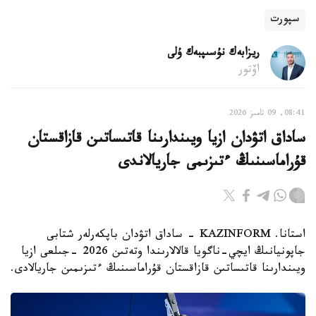
سپورت
ريزابەك نۇسىپبەك ۇلى
اۆتور
08:41, 09 تامىز 2026
ساداق اتۋدان ازيا ويىندارىنا قاتىساتىن قازاقستان
قۇراماسىنىڭ ءتىزىمى جاريالاندى
استانا. KAZINFORM - ساداق اتۋدان باپكەرلەر شتابى
جاپونيانىڭ ايچي-ناگويا قالالارىندا وتەتىن 2026 -جىلعى ازيا
ويىندارىنا قاتىساتىن قازاقستان قۇراماسىنىڭ ءتىزىمىن جاريالادى.