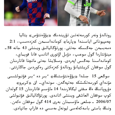
رونالدۋ ونەر كورسەتەتىن تۋريندىك «يۋۆەنتۋس» يتاليا
چەمپيوناتى اياسىندا «پارما» كومانداسىمەن كەزدەسىپ، 2:1
ەسەبىمەن جەڭىسكە جەتتى. پورتۋگاليالىق ويىنشى 43 جانە 58-
مينۋتتاردا گول سوعىپ، دۋبل اۆتورى اتانىپ قانا قويماي،
كومانداسىنا جەڭىس اپەردى. وسىلايشا جەتى ماتچتا قاتارىنان
گول سوققان كريشتيانۋ رونالدۋ كەزەكتى رەكوردىن جاڭارتتى.
سوڭعى 15 جىلدا «يۋۆەنتۋستىڭ» ءبىر دە ءبىر فۋتبولشىسى
مۇنداي كورسەتكىشكە جەتپەگەن. سونداي- اق «كريرو»
ەۋروپانىڭ ەڭ مىقتى ليگالارىندا 14 ماۋسىم قاتارىنان 15 گولدان
كوپ سوققان العاشقى ويىنشى اتاندى. پورتۋگاليالىق فۋتبولشى
2006/07 -جىلعى ماۋسىمنان بەرى 414 گول سوققان ەكەن.
ونىڭ باستى باسەكەلەسى ليونەل مەسسي دە قاراپ جاتپادى.