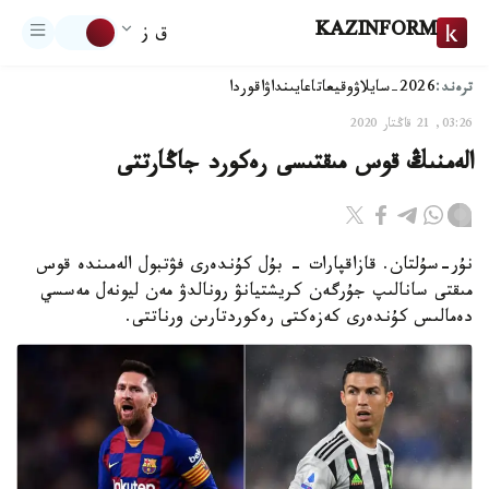
KAZINFORM
ق ز
ترەند:
2026-سايلاۋ
وقيعا
تاعايىنداۋ
اقوردا
03:26, 21 قاڭتار 2020
الەمنىڭ قوس مىقتىسى رەكورد جاڭارتتى
نۇر-سۇلتان. قازاقپارات - بۇل كۇندەرى فۋتبول الەمىندە قوس
مىقتى سانالىپ جۇرگەن كريشتيانۋ رونالدۋ مەن ليونەل مەسسي
دەمالىس كۇندەرى كەزەكتى رەكوردتارىن ورناتتى.