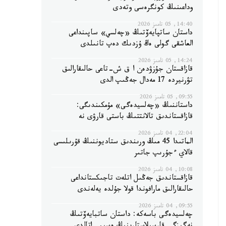
وداعىنىڭ كونگرەسى وتەدى
14:40, 05 تامىز 2026
داستان ساتپايەۆتىڭ «چەلسي» ساپىنداعى
العاشقى گولى ەڭ ۇزدىك دەپ تانىلدى
14:24, 05 تامىز 2026
قازاقستان جۇزۋدەن ا ق ش-تاعى حالىقارالىق
تۋرنيردە 17 مەدال جەڭىپ الدى
09:55, 05 تامىز 2026
داستاننىڭ «چەلسيدەگى» مۇمكىندىگى:
قازاقستاندىق تالانتتىڭ باستى قارۋى نە
22:04, 04 تامىز 2026
الماتىدا 45 مىڭ ورىندىق ستاديوننىڭ قۇرىلىسى
قالاي ءجۇرىپ جاتىر
10:08, 04 تامىز 2026
قازاقستاندىق جەڭىل اتلەت تاجىكستانداعى
حالىقارالىق مارافوندا قولا جۇلدە يەلەندى
09:55, 04 تامىز 2026
چەلسيدەگى باسەكە: داستان ساتبايەۆتىڭ