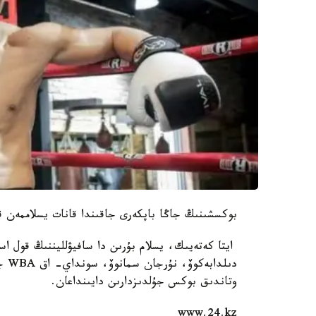
بوكسشىنىڭ جاڭا باپكەرى جاقىندا قانات يسلاممەن ق
ايتا كەتەيىك، يسلام بۇرىن دا سافيۋلليننىڭ قول است
وتاندىق بوكس جۇلدىزدارىن دايىنداعان.
www.24.kz