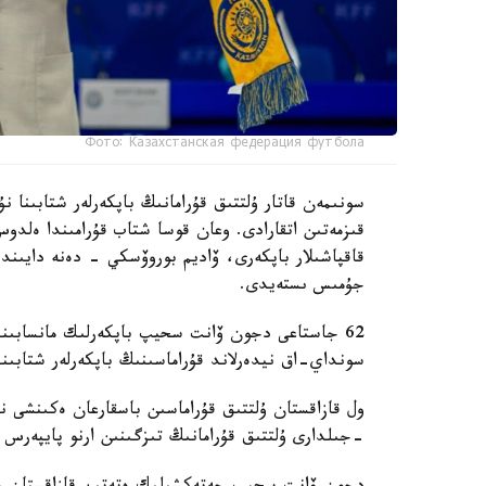
Фото: Казахстанская федерация футбола
سونىمەن قاتار ۇلتتىق قۇرامانىڭ باپكەرلەر شتابىنا
قىزمەتىن اتقارادى. وعان قوسا شتاب قۇرامىندا ەل
قاقپاشىلار باپكەرى، ۆاديم بوروۆسكي - دەنە دايىند
جۇمىس ىستەيدى.
62 جاستاعى دجون ۆانت سحيپ باپكەرلىك مانسابىندا 
سونداي-اق نيدەرلاند قۇراماسىنىڭ باپكەرلەر شتابىند
-جىلدارى ۇلتتىق قۇرامانىڭ تىزگىنىن ارنو پايپەرس