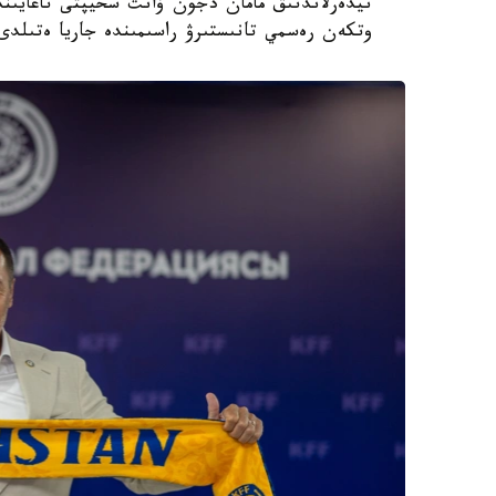
نيدەرلاندتىق مامان دجون ۆانت سحيپتى تاعايىندا
وتكەن رەسمي تانىستىرۋ راسىمىندە جاريا ەتىلدى