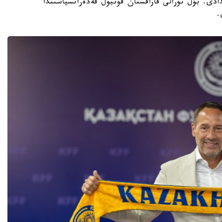
دى. بۇل تۋرالى قازاقستان فۋتبول فەدەراتسياسىندا
.