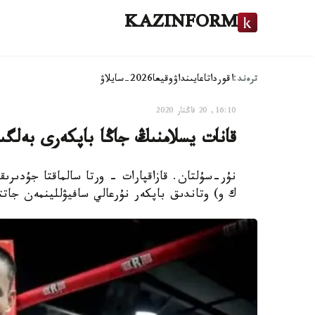
KAZINFORM
ترەند:
اقوردا
تاعايىنداۋ
وقيعا
2026-سايلاۋ
16:10, 20 قاڭتار 2020
قانات يسلامنىڭ جاڭا باپكەرى بەلگى
ك و) وتاندىق باپكەر نۇرعالي سافيۋللينمەن جاتتىعا ب