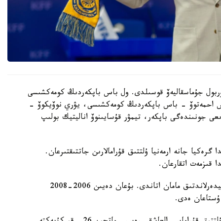
 نۇربول جۇماسقاليەۆ قوسىلدى. ول باس باپكەردىڭ كومەكشىسى
دوس احمەتوۆ - باس باپكەردىڭ كومەكشىسى، يۋري نوۆيكوۆ -
ىعى جونىندەگى باپكەر، تيمۋر قۇسايىنوۆ اناليتيك بولىپ
گرەكيا جانە ارمەنيا ۇلتتىق قۇرامالارىن جاتتىقتىرعان.
ا قىزمەت اتقارعان.
ول قازاقستان ۇلتتىق قۇراماسىن باسقارعان ەكىنشى نيدەرلاندتىق مامان اتاندى. بۇعان دەيىن 2006-2008
 ۇستاعان ەدى.