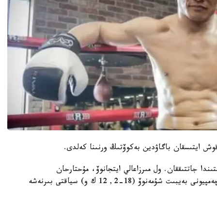
وش ايتىسقان باگاۋدين بەكوۆتىڭ ورنىنا كەلدى.
ىندا جاتتىققان. ول مىرزاعالي ايتجانوۆ، مۇحتارحان
دىلدابەكوۆ، نۇرجان سمانوۆ، سونداي- اق WBA چەمپيونى بەيبىت شۇمەنوۆ (18-2, 12 ك و) سياقتى بىرنەشە