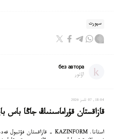
سپورت
без автора
اۆتور
18:04, 07 تامىز 2026
قازاقستان قۇراماسىنىڭ جاڭا باس با
استانا. KAZINFORM - قازاقستان