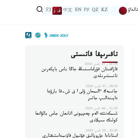
الداۋ
KZ
QZ
РУ
EN
中文
ق ز
ЎЗ
تاقىرىپقا قاتىستى
18:04, 07 تامىز 2026
قازاقستان قۇراماسىنىڭ جاڭا باس باپكەرىن
تانىستىرىلدى
08:55, 07 تامىز 2026
جانىبەك ءالىمحان ۇلى ا ق ش-قا بارۋعا
دايىندالىپ جاتىر
11:55, 06 تامىز 2026
شىمكەنتتە الەم چەمپيونى اتانعان جاس بالۋانعا
كولىك سىيلادى
22:05, 05 تامىز 2026
استانادا ەۋروپالىق فۋتبول قاۋىمداستىقتارى