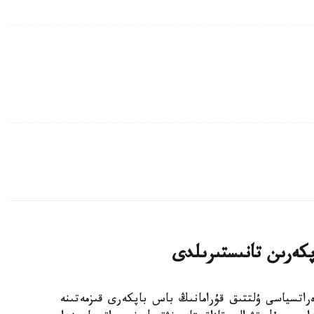
پكەرىن تانىستىرىلدى
 فۋتبول فەدەراتسياسى ۇلتتىق قۇرامانىڭ باس باپكەرى قىزمەتىنە