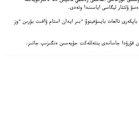
دجون ۆانت سحيپ جەتەكشىلىك ەتەتىن قازاقستان ۇلتتىق قۇراماسى العاشقى رەسمي ماتچىن 26 -قىركۇيەكتە
ەسۋ ۇلتتار ليگاسى اياسىندا وتەدى.
اپكەرى تالعات بايسۋفينوۆ ءبىر ايدان استام ۋاقىت بۇرىن ءوز
ن قۇرۋدا جاساندى ينتەللەكت جۇيەسىن ەنگىزىپ جاتىر.