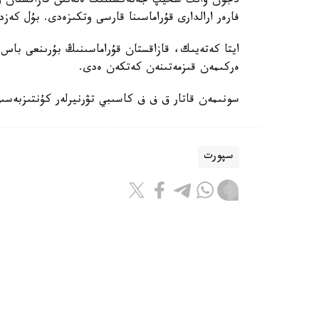
فارەر ارالدارى قۇراماسىنا قارسى وتكىزەدى. بۇل كەزد
ايتا كەتەيىك، قازاقستان قۇراماسىنىڭ بۇرىنعى باس ب
ەركىمەن قىزمەتىنەن كەتكەن ەدى.
سونىمەن قاتار ق ف ف كاسىبي تۋرنيرلەر كۇنتىزبەسى
سپورت
باقىتجول كاكەش
اۆتور