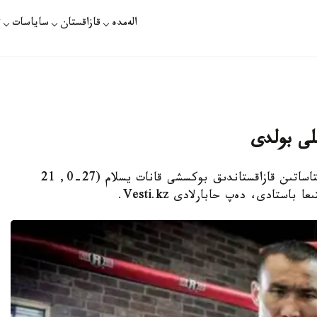
الەمدە
قازاقستان
ساياسات
ت
لى بولدى
نۇر-سۇلتان. قازاقپارات - ورتا سالماقتا جۇدىرىقتاساتىن قازاقستاندىق بوكسشى قانات يسلام (27-0, 21
استادى، دەپ حابارلادى Vesti.kz.