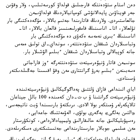
دەن استام ستۋدەنتكە قارجىلىق قولداۋ كورسەتىلىپ، ولار وقۋىن
جەر قويناۋىن پايدالانۋشى كومپانيالاردىڭ قولداۋىمەن
جالعاستىردى. ولاردىڭ قاتارىندا جەتىم بالالار، مۇگەدەكتىگى بار
تۇلعالار، اتا- اناسىنىڭ قامقورلىعىنسىز قالعان بالالار، اتا-
اناسىنىڭ ءبىرى نەمەسە ەكەۋى دە مۇگەدەكتىگى بار
وتباسىلاردان شىققان ستۋدەنتتەر، سونداي-اق تولىق ەمەس
جانە كوپبالالى وتباسىلاردان شىققان ءبىلىم الۋشىلار بار.
سونىمەن قاتار ۋنيۆەرسيتەت ستۋدەنتتەرگە ءوز قاراجاتى
ەسەبىنەن ءبىلىم بەرۋ گرانتتارى مەن وقۋ اقىسىنا جەڭىلدىكتەر
ۇسىنادى.
اباي اتىنداعى قازاق ۇلتتىق پەداگوگيكالىق ۋنيۆەرسيتەتىندە
ۋنيۆەرسيتەت گرانتىنا ۇ ب ت-دان كەمىندە 100 بالل جيناعان
تالاپكەرلەر ۇمىتكەر بولا الادى. ىرىكتەۋ بارىسىندا ۇبت ناتيجەسى،
«التىن بەلگى» يەگەرى بولۋى، الەۋمەتتىك جاعدايى،
رەسپۋبليكالىق جانە حالىقارالىق وليمپيادالارداعى، كونكۋرستار
مەن عىلىمي جوبالار جارىستارىنداعى جەتىستىكتەرى ەسكەرىلەدى.