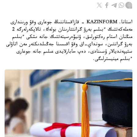
استانا. KAZINFORM - قازاقستاننىڭ جوعارى وقۋ ورىندارى
مەملەكەتتىك ءبىلىم بەرۋ گرانتتارىنان بولەك، تالاپكەرلەرگە 2
مىڭنان استام رەكتورلىق، ۋنيۆەرسيتەتتىك جانە ىشكى ءبىلىم
بەرۋ گرانتىن، سونداي-اق وقۋ اقىسىنا جەڭىلدىكتەر مەن اتاۋلى
ستيپەنديالار ۇسىنادى، دەپ حابارلايدى عىلىم جانە جوعارى
ءبىلىم مينيسترلىگى.