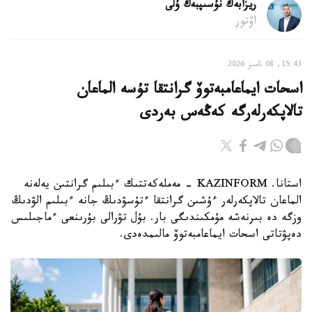
ريزابەك نۇسىپبەك ۇلى
اۆتور
15:43, 08 تامىز 2026
اسحات ايماعامبەتوۆ گرانتقا تۇسە الماعان
تالاپكەرلەرگە كەڭەس بەردى
استانا. KAZINFORM - مەملەكەتتىك ءبىلىم گرانتىن يەلەنە
الماعان تالاپكەرلەر ءۇشىن گرانتقا ءتۇسۋدىڭ جانە ءبىلىم الۋدىڭ
وزگە دە بىرنەشە مۇمكىندىگى بار. بۇل تۋرالى بۇرىنعى ءماجىلىس
دەپۋتاتى اسحات ايماعامبەتوۆ مالىمدەدى.