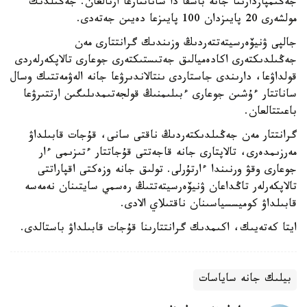
جەڭىمپازدارىنا جانە باسقا دا ساناتتارعا ارنالعان. جەڭىلدىك
مولشەرى 20 پايىزدان 100 پايىزعا دەيىن جەتەدى.
جالپى ۋنيۆەرسيتەتتەردىڭ وزىندىك گرانتتارى مەن
جەڭىلدىكتەرى اكادەميالىق جەتىستىكتەرى جوعارى تالاپكەرلەردى
قولداۋعا، دارىندى جاستاردى ىنتالاندىرۋعا جانە الەۋمەتتىك وسال
ساناتتار ءۇشىن جوعارى ءبىلىمنىڭ قولجەتىمدىلىگىن ارتتىرۋعا
باعىتتالعان.
گرانتتار مەن جەڭىلدىكتەردىڭ ناقتى سانى، قۇجات قابىلداۋ
مەرزىمدەرى، تالاپتارى جانە قاجەتتى قۇجاتتار ءتىزىمى ءار
جوعارى وقۋ ورنىندا ءارتۇرلى. تولىق جانە وزەكتى اقپاراتتى
تالاپكەرلەر تاڭداعان ۋنيۆەرسيتەتتىڭ رەسمي سايتىنان نەمەسە
قابىلداۋ كوميسسياسىنان ناقتىلاي الادى.
ايتا كەتەيىك، اكىمدىك گرانتتارىنا قۇجات قابىلداۋ باستالدى.
بيلىك جانە ساياسات