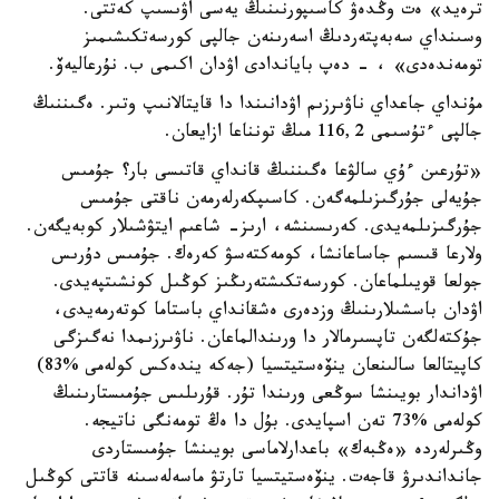
ترەيد» ەت وڭدەۋ كاسىپورنىنىڭ يەسى اۋىسىپ كەتتى.
وسىنداي سەبەپتەردىڭ اسەرىنەن جالپى كورسەتكىشىمىز
تومەندەدى» ، - دەپ باياندادى اۋدان اكىمى ب. نۇرعاليەۆ.
مۇنداي جاعداي ناۋىرزىم اۋدانىندا دا قايتالانىپ وتىر. ەگىننىڭ
جالپى ءتۇسىمى 116,2 مىڭ تونناعا ازايعان.
«تۇرعىن ءۇي سالۋعا ەگىننىڭ قانداي قاتىسى بار؟ جۇمىس
جۇيەلى جۇرگىزىلمەگەن. كاسىپكەرلەرمەن ناقتى جۇمىس
جۇرگىزىلمەيدى. كەرىسىنشە، ارىز- شاعىم ايتۋشىلار كوبەيگەن.
ولارعا قىسىم جاساعانشا، كومەكتەسۋ كەرەك. جۇمىس دۇرىس
جولعا قويىلماعان. كورسەتكىشتەرىڭىز كوڭىل كونشىتپەيدى.
اۋدان باسشىلارىنىڭ وزدەرى ەشقانداي باستاما كوتەرمەيدى،
جۇكتەلگەن تاپسىرمالار دا ورىندالماعان. ناۋىرزىمدا نەگىزگى
كاپيتالعا سالىنعان ينۆەستيتسيا (جەكە يندەكس كولەمى %83)
اۋداندار بويىنشا سوڭعى ورىندا تۇر. قۇرىلىس جۇمىستارىنىڭ
كولەمى %73 تەن اسپايدى. بۇل دا ەڭ تومەنگى ناتيجە.
وڭىرلەردە «ەڭبەك» باعدارلاماسى بويىنشا جۇمىستاردى
جانداندىرۋ قاجەت. ينۆەستيتسيا تارتۋ ماسەلەسىنە قاتتى كوڭىل