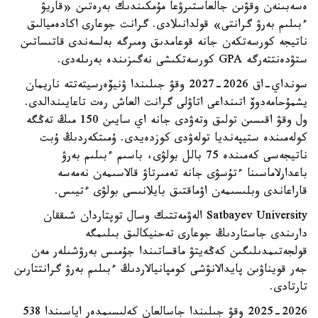
ەسەبىنەن وقۋىن جالعاستىرۋعا مۇمكىندىك بەرەتىن «قاريۋ
ءبىلىم بەرۋ گرانتى» قولدانىلادى. گرانت جوعارى اكادەميالىق
ناتيجە كورسەتكەن جانە قوعامدىق ومىرگە بەلسەندى قاتىساتىن
ستۋدەنتتەرگە GPA كورسەتكىشى نەگىزىندە بەرىلەدى.
سونداي-اق 2026-2027 وقۋ جىلىندا ۋنيۆەرسيتەتتە ناريمان
يشمۇحامەدوۆ اتىنداعى اتاۋلى گرانت العاش رەت تاعايىندالدى.
ول وقۋ اقىسىن تولىق وتەۋدى جانە اي سايىن 150 مىڭ تەڭگە
كولەمىندە ستيپەنديا تولەۋدى كوزدەيدى. ۇمىتكەردىڭ ۇبت
ناتيجەسى كەمىندە 75 بالل بولۋى، باسىم ءبىلىم بەرۋ
باعدارلاماسىنا ءتۇسۋى جانە تەمىرتاۋ قالاسىمەن نەمەسە
قاراعاندى وبلىسىمەن اۋماقتىق بايلانىسى بولۋى ءتيىس.
Satbayev University الەۋمەتتىك وسال توپتاردان شىققان
دارىندى جاستاردىڭ جوعارى تەحنيكالىق بىلىمگە
قولجەتىمدىلىگىن كەڭەيتۋ ماقساتىندا جۇمىس بەرۋشىلەر مەن
جەر قويناۋىن پايدالانۋشى كومپانيالاردىڭ ءبىلىم بەرۋ گرانتتارىن
تارتادى.
2025-2026 وقۋ جىلىندا جاسالعان كەلىسىمدەر اياسىندا 538