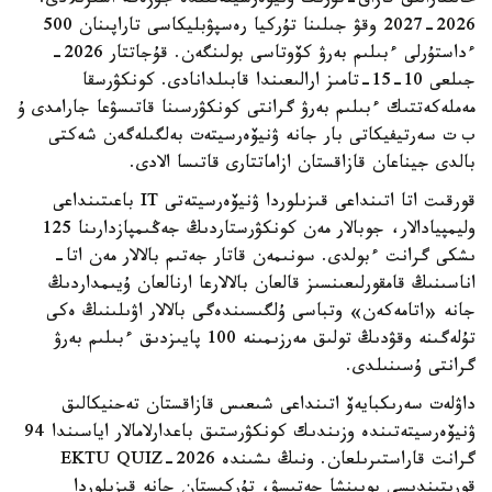
حالىقارالىق قازاق-تۇرىك ۋنيۆەرسيتەتىندە جۇزەگە اسىرىلادى.
2026-2027 وقۋ جىلىنا تۇركيا رەسپۋبليكاسى تاراپىنان 500
ءداستۇرلى ءبىلىم بەرۋ كۆوتاسى بولىنگەن. قۇجاتتار 2026-
جىلعى 10-15-تامىز ارالىعىندا قابىلدانادى. كونكۋرسقا
مەملەكەتتىك ءبىلىم بەرۋ گرانتى كونكۋرسىنا قاتىسۋعا جارامدى ۇ
ب ت سەرتيفيكاتى بار جانە ۋنيۆەرسيتەت بەلگىلەگەن شەكتى
بالدى جيناعان قازاقستان ازاماتتارى قاتىسا الادى.
قورقىت اتا اتىنداعى قىزىلوردا ۋنيۆەرسيتەتى IT باعىتىنداعى
وليمپيادالار، جوبالار مەن كونكۋرستاردىڭ جەڭىمپازدارىنا 125
ىشكى گرانت ءبولدى. سونىمەن قاتار جەتىم بالالار مەن اتا-
اناسىنىڭ قامقورلىعىنسىز قالعان بالالارعا ارنالعان ۇيىمداردىڭ
جانە «اتامەكەن» وتباسى ۇلگىسىندەگى بالالار اۋىلىنىڭ ەكى
تۇلەگىنە وقۋدىڭ تولىق مەرزىمىنە 100 پايىزدىق ءبىلىم بەرۋ
گرانتى ۇسىنىلدى.
داۋلەت سەرىكبايەۆ اتىنداعى شىعىس قازاقستان تەحنيكالىق
ۋنيۆەرسيتەتىندە وزىندىك كونكۋرستىق باعدارلامالار اياسىندا 94
گرانت قاراستىرىلعان. ونىڭ ىشىندە EKTU QUIZ-2026
قورىتىندىسى بويىنشا جەتىسۋ، تۇركىستان جانە قىزىلوردا