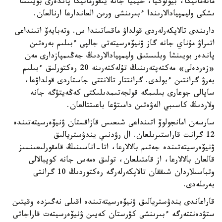
ماتەماتيكا، بيولوگيا، حيميا جانە ينفورماتيكا پاندەرى بويىنشا
ىشكى وليمپيادالارىندا ءبىرىنشى ورىن العاندارعا ارنالعان.
دارىندى تالاپكەرلەردى قولداۋ ماقساتىندا س. وتەبايەۆ اتىنداعى
اتىراۋ مۇناي جانە گاز ۋنيۆەرسيتەتى جالپى ءبىلىم بەرەتىن
پاندەر بويىنشا وبلىستىق وليمپيادالاردىڭ جەڭىمپازدارى مەن
«زەردەلى» مەكتەپتەرىنىڭ تۇلەكتەرىنە 20 رەكتورلىق ءبىلىم
بەرۋ گرانتىن ءبولدى. گرانتتار تالانتتى جاستاردى قولداۋعا،
ساپالى جوعارى بىلىمگە قولجەتىمدىلىكتى كەڭەيتۋگە جانە
ولاردىڭ كاسىبي الەۋەتىن دامىتۋعا باعىتتالعان.
سارسەن امانجولوۆ اتىنداعى شىعىس قازاقستان ۋنيۆەرسيتەتىندە
12 گرانت قاراستىرىلعان. ال رۋدنىي يندۋستريالىق
ۋنيۆەرسيتەتىندە جەتىم بالالارعا، اتا-اناسىنىڭ قامقورلىعىنسىز
قالعان بالالارعا، از قامتىلعان، تولىق ەمەس جانە كوپبالالى
وتباسىلاردان شىققان تالاپكەرلەرگە رەكتوردىڭ 10 گرانتى
بەرىلەدى.
قاراعاندى يندۋستريالىق ۋنيۆەرسيتەتىندە اقىلى نەگىزدە وقيتىن
ستۋدەنتتەرگە ءبىرىنشى كۋرستان كەيىن ۋنيۆەرسيتەت قاراجاتى