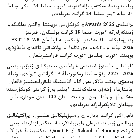
وبلىستارىنىڭ مەكتەپ تۇلەكتەرىنە ءتورت جىلعا 24, ەكى جىلعا
24 جانە ءبىر جىلعا 24 گرانت بەرىلەدى.
«اقىلدى Awards 2026» كونكۋرسى بويىنشا «التىن بەلگىگە»
ۇمىتكەرلەرگە ءتورت جىلعا 18 گرانت بولىنگەن. قىرعىز
رەسپۋبليكاسىنىڭ مەكتەپ تۇلەكتەرىنە ارنالعان EKTU STAR
2026 جانە «eKTU- دى تاڭدا - بولاشاقتى تاڭدا» بايقاۋلارى
بويىنشا ءتورت جىلدىق ءتورت گرانت قاراستىرىلعان.
ءابىلقاس ساعىنوۆ اتىنداعى قاراعاندى تەحنيكالىق ۋنيۆەرسيتەتى
2026-2027 وقۋ جىلىنا رەكتوردىڭ 19 گرانتىن ءبولدى. ونىڭ
بەسەۋى جەتىم بالالار مەن اتا- اناسىنىڭ قامقورلىعىنسىز قالعان
جاستارعا، ۇشەۋى مەملەكەتتىك ءبىلىم بەرۋ گرانتى كونكۋرسىندا
جەڭىمپاز بولماعانىمەن، ۇ ب ت- دان 100-دەن جوعارى بالل
جيناعان تالاپكەرلەرگە بەرىلەدى.
تاعى التى گرانت «دارىن» رەسپۋبليكالىق عىلىمي- پراكتيكالىق
ورتالىعى ۇيىمداستىرعان وليمپيادالاردىڭ جەڭىمپازدارىنا، بەس
گرانت IQanat High School of Burabay مەكتەبىنىڭ فيزيكا،