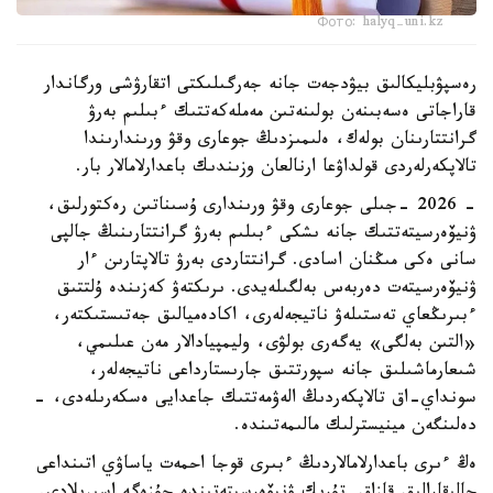
Фото: halyq-uni.kz
رەسپۋبليكالىق بيۋدجەت جانە جەرگىلىكتى اتقارۋشى ورگاندار
قاراجاتى ەسەبىنەن بولىنەتىن مەملەكەتتىك ءبىلىم بەرۋ
گرانتتارىنان بولەك، ەلىمىزدىڭ جوعارى وقۋ ورىندارىندا
تالاپكەرلەردى قولداۋعا ارنالعان وزىندىك باعدارلامالار بار.
- 2026 -جىلى جوعارى وقۋ ورىندارى ۇسىناتىن رەكتورلىق،
ۋنيۆەرسيتەتتىك جانە ىشكى ءبىلىم بەرۋ گرانتتارىنىڭ جالپى
سانى ەكى مىڭنان اسادى. گرانتتاردى بەرۋ تالاپتارىن ءار
ۋنيۆەرسيتەت دەربەس بەلگىلەيدى. ىرىكتەۋ كەزىندە ۇلتتىق
ءبىرىڭعاي تەستىلەۋ ناتيجەلەرى، اكادەميالىق جەتىستىكتەر،
«التىن بەلگى» يەگەرى بولۋى، وليمپيادالار مەن عىلىمي،
شىعارماشىلىق جانە سپورتتىق جارىستارداعى ناتيجەلەر،
سونداي-اق تالاپكەردىڭ الەۋمەتتىك جاعدايى ەسكەرىلەدى، -
دەلىنگەن مينيسترلىك مالىمەتىندە.
ەڭ ءىرى باعدارلامالاردىڭ ءبىرى قوجا احمەت ياساۋي اتىنداعى