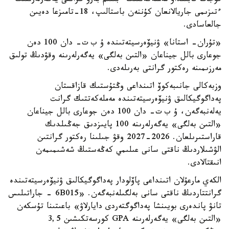
قۇجات قابىلداۋ مەملەكەتتىك ءبىلىم بەرۋ گرانتى يەگەرلەرىنىڭ
ءتىزىمى جاريالانعان كۇننەن باستالىپ، 18-تامىزعا دەيىن
جالعاسادى.
«تۇران- استانا» ۋنيۆەرسيتەتىندە ۇ ب ت- دان 100 دەن
جوعارى بالل جيناعان «التىن بەلگى» يەگەرلەرىنە وقۋدىڭ تولىق
مەرزىمىنە رەكتور گرانتى بەرىلەدى.
وزبەكالى جانىبەكوۆ اتىنداعى وڭتۇستىك قازاقستان
پەداگوگيكالىق ۋنيۆەرسيتەتىندە مەملەكەتتىك گرانت
يەلەنبەگەن، ۇ ب ت- دان 100 دەن جوعارى بالل جيناعان
«التىن بەلگى» يەگەرلەرىنە 100 پايىزدىق جەڭىلدىك
قاراستىرىلعان. 2026-2027 وقۋ جىلىنا رەكتور گرانتىن
الۋشىلاردىڭ ناقتى سانى عىلىمي كەڭەستىڭ شەشىمىمەن
انىقتالادى.
الكەي مارعۇلان اتىنداعى پاۆلودار پەداگوگيكالىق ۋنيۆەرسيتەتىندە
گرانتتاردىڭ ناقتى سانى بەلگىلەنبەگەن. «6B015 - جاراتىلىس
تانۋ پاندەرى بويىنشا پەداگوگتەردى دايارلاۋ» باعىتىنا تۇسكەن
«التىن بەلگى» يەگەرلەرىنە GPA كورسەتكىشىن 3,5