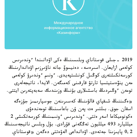
2019 -جىلى قوستاناي وبلىسىنىڭ ەكى اۋدانىندا ءوندىرىس
كولەمى ازايعان. اسىرەسە، دەنيسوۆ جانە ناۋىرزىم اۋداندارىنىڭ
كورسەتكىشتەرى كوڭىل كونشىتپەيدى. ءونىم ءوندىرۋ كولەمى
مەن ينۆەستيتسيا تارتۋ قارقىنى كەمىگەن. الايدا، ناتيجەلەرى
تومەن ءوڭىردىڭ باسشىلارى بۇنىڭ وزىندىك سەبەپتەرىن ايتتى.
«ەگىننىڭ شىقپاي قالۋىنىڭ كەسىرىنەن جوسپارىمىز جۇزەگە
اسقان جوق. بىلتىر ەت پەن ۇن باعاسىنىڭ تومەندەۋى
ەكونوميكاعا اسەر ەتتى. ءوندىرىس ءونىمىنىڭ كورسەتكىشى 2
ميلليارد 493 ميلليون تەڭگەنى قۇرادى. بۇل وبلىس ناتيجەسىنىڭ
0,2 پايىزىنا جەتەدى. اۋدانداعى الەۋەتتى دەگەن «قوستاناي