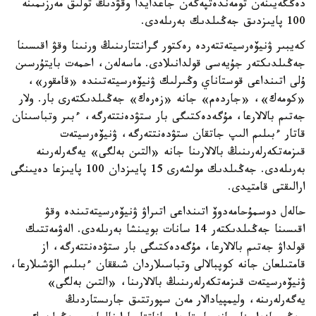
دەڭگەيىنەن تومەندەتپەگەن جاعدايدا وقۋدىڭ تولىق مەرزىمىنە
100 پايىزدىق جەڭىلدىك بەرىلەدى.
كەيبىر ۋنيۆەرسيتەتتەردە رەكتور گرانتتارىنىڭ ورنىنا وقۋ اقىسىنا
جەڭىلدىكتەر جۇيەسى قولدانىلادى. ماسەلەن، احمەت بايتۇرسىن
ۇلى اتىنداعى قوستاناي وڭىرلىك ۋنيۆەرسيتەتىندە «قامقور»،
«كومەك»، «جاردەم» جانە «زەرەك» جەڭىلدىكتەرى بار. ولار
جەتىم بالالارعا، مۇگەدەكتىگى بار ستۋدەنتتەرگە، ءبىر وتباسىنان
قاتار ءبىلىم الىپ جاتقان ستۋدەنتتەرگە، ۋنيۆەرسيتەت
قىزمەتكەرلەرىنىڭ بالالارىنا جانە «التىن بەلگى» يەگەرلەرىنە
بەرىلەدى. جەڭىلدىك مولشەرى 15 پايىزدان 100 پايىزعا دەيىنگى
ارالىقتى قامتيدى.
حالەل دوسمۇحامەدوۆ اتىنداعى اتىراۋ ۋنيۆەرسيتەتىندە وقۋ
اقىسىنا جەڭىلدىكتەر 14 سانات بويىنشا بەرىلەدى. الەۋمەتتىك
قولداۋ جەتىم بالالارعا، مۇگەدەكتىگى بار ستۋدەنتتەرگە، از
قامتىلعان جانە كوپبالالى وتباسىلاردان شىققان ءبىلىم الۋشىلارعا،
ۋنيۆەرسيتەت قىزمەتكەرلەرىنىڭ بالالارىنا، «التىن بەلگى»
يەگەرلەرىنە، وليمپيادالار مەن سپورتتىق جارىستاردىڭ