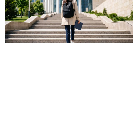
Фото: Ғылым және жоғары білім министрлігі
ونىڭ ايتۋىنشا، گرانت كونكۋرسىنىڭ ناتيجەسى تالاپكەر ءۇشىن
بارلىق مۇمكىندىك اياقتالدى دەگەندى بىلدىرمەيدى.
- باستىسى - ءالى دە گرانتتى جەڭىپ الۋعا مۇمكىندىك بار.
بىرىنشىدەن، اكىمدىكتەردىڭ گرانتتارى بار. بىرنەشە مىڭ
گرانت جەرگىلىكتى بيۋدجەتتەن بولىنەدى. ەكىنشىدەن،
«قازاقستان حالقىنا» قورىنىڭ گرانتتارى تاعى بار، - دەدى
اسحات ايماعامبەتوۆ.
سونداي-اق كەيبىر تالاپكەرلەر ءتۇرلى سەبەپپەن جەڭىپ العان