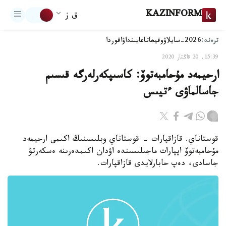
KAZINFORM
ق ز
ترەند:
2026-سايلاۋ
وقيعا
تاعايىنداۋ
اقوردا
15:39, 20 قاڭتار 2020
ارحيمەد مۇحامبەتوۆ: كاسىپكەرلەرگە قىسىم
جاسالماۋى ءتيىس
قوستاناي. قازاقپارات - قوستاناي وبلىسىنىڭ اكىمى ارحيمەد
مۇحامبەتوۆ اپپارات ماجىلىسىندە اۋدان اكىمدەرىنە ەسكەرتۋ
جاسادى، دەپ حابارلايدى قازاقپارات.