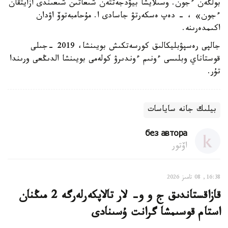
بولگەن ءجون. وسىلايشا بيۋدجەتتەن شىعاتىن شىعىندى ازايتقان
ءجون» ، - دەپ ەسكەرتۋ جاسادى ا. مۇحامبەتوۆ اۋدان
اكىمدەرىنە.
جالپى رەسپۋبليكالىق كورسەتكىش بويىنشا، 2019 -جىلى
قوستاناي وبلىسى ءونىم ءوندىرۋ كولەمى بويىنشا الدىڭعى ورىندا
تۇر.
بيلىك جانە ساياسات
без автора
اۆتور
16:38, 08 تامىز 2026
قازاقستاندىق ج و و- لار تالاپكەرلەرگە 2 مىڭنان
استام قوسىمشا گرانت ۇسىنادى