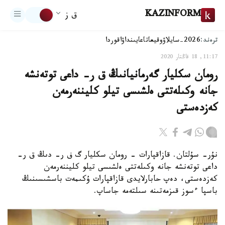
KAZINFORM
ق ز
ترەند:
2026-سايلاۋ
وقيعا
تاعايىنداۋ
اقوردا
11:17, 18 قاڭتار 2020
رومان سكليار گەرمانيانىڭ ق ر- داعى توتەنشە
جانە وكىلەتتى ەلشىسى تيلو كليننەرمەن
كەزدەستى
نۇر- سۇلتان. قازاقپارات - رومان سكليار گ ف ر- دىڭ ق ر-
داعى توتەنشە جانە وكىلەتتى ەلشىسى تيلو كليننەرمەن
كەزدەستى، دەپ حابارلايدى قازاقپارات ۇكىمەت باسشىسىنىڭ
باسپا ءسوز قىزمەتىنە سىلتەمە جاساپ.