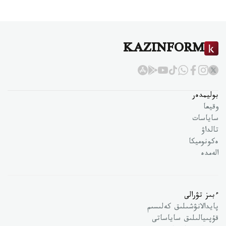
KAZINFORM
بوليمدەر
وقيعا
ساياسات
تالداۋ
ەكونوميكا
الەمدە
ءبىز تۋرالى
پايدالانۋشىلىق كەلىسىم
قۇپىيالىلىق ساياساتى