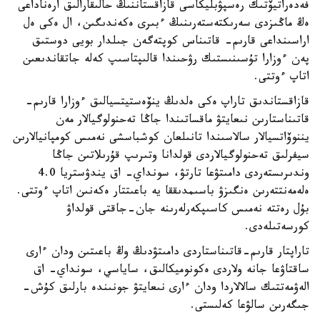
فەدەراتيۆتىك رەسپۋبليكاسى قازاقستاننىڭ حالىقارالىق ارەناداعى
ەڭ ماڭىزدى سەرىكتەستەرىنىڭ ءبىرى ەكەندىگىن، ال ەكى ەل
اراسىنداعى قارىم- قاتىناس كوپتەگەن جىلدار بويى دوستىق
پەن ءوزارا تۇسىنىستىك رۋحىندا قالىپتاسىپ كەلە جاتقاندىعىن
اتاپ ءوتتى.
قازاقستاندىق تاراپ ەكى ەلدىڭ ينۆەستيتسيالىق ءوزارا قارىم-
قاتىناستارىن نىعايتۋ ماقساتىندا جاڭا تەحنولوگيالار مەن
يننوۆاتسيالار سالاسىندا تانىلعان كوشباسشى نەمىس كومپانيالارىن
سيفرلىق تەحنولوگيالاردى قولدانا وتىرىپ قۇرىلاتىن جاڭا
وندىرىستەردى دامىتۋعا تارتۋ، سونداي- اق يندۋستريا 4.0
ەلەمەنتتەرىن ەنگىزۋ باسىمدىققا يە باعىتتار ەكەنىن اتاپ ءوتتى.
بۇل رەتتە نەمىس كاسىپكەرلەرىنە جان-جاقتى قولداۋ
كورسەتىلەدى.
تاراپتار قارىم-قاتىناستاردى دامىتۋدىڭ وڭ باعىتىن ودان ءارى
ساقتاۋعا جانە ولاردى ەكونوميكالىق، ساياسي، سونداي- اق
الەۋمەتتىك سالالاردا ودان ءارى نىعايتۋ جونىندە بارلىق كۇش-
جىگەرىن سالۋعا كەلىستى.