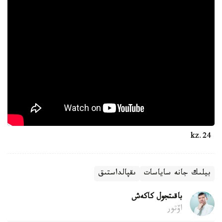
24.kz
بيلىك جانە ساياسات
ىقپالداستىق
باقىتجول كاكەش
اۆتور