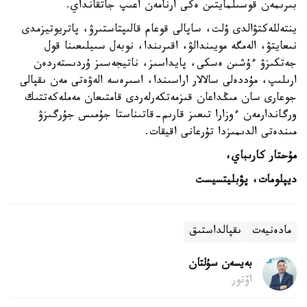
بىرىمەن قوسىلمايتىن ەكى ارنامەن اعىپ جاتقانداي.
ينتەللەكتۋالدى ۇلت، ساپالى قوعام قالىپتاستىرۋ، پاتريوتيزمدى
نىعايتۋ، الەمگە مويىندالۋ، اقىرىندا، نوبەل سىيلىعىنا قول
جەتكىزۋ ءۇشىن ەسكى، پايداسىز، ناتيجەسىز ۇردىستەردەن
ارىلىپ، مۇددەلى سالالار اراسىندا، اسىرەسە الەۋەتى مەن ىقپالى
جوعارى سان مىڭداعان قىزمەتكەرلەردى قامتىعان مەملەكەتتىك
ورگاندارمەن ءوزارا تىعىز قارىم-قاتىناستا جۇمىس جۇرگىزۋ
مىندەتى الدىمىزدا تۇرعانى اقيقات.
مۇحتار كارىباي،
ديپلومات، پۋبليتسيست
مادەنيەت
ىقپالداستىق
بەيسەن سۇلتان
اۆتور