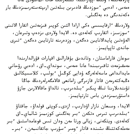
پارلامەنتتە، ونىڭ اپپاراتىندا ىسكەرلىك حات الماسۋدى عانا
ەمەس، ادەبي ءسوزدىڭ قادىرىن بىلەتىن ارىپتەستەرىمىزدىڭ بار
ەكەندىگى دە بەلگىلى.
ولاردىڭ ءارقايسىسى ەكى ارادا التىن كوپىر قىزمەتىن اتقارا الاتىنى
ءسوزسىز، اتقارىپ كەلەدى دە. الايدا ولاردى ىزدەپ وتىرعان،
الەۋەتىن پايدالانايىن دەگەن، وزدەرىنە تارتايىن دەگەن ءتىرى
جاندى تاپپايمىز.
سوعان قاراماستان، وتاندىق بۇقارالىق اقپارات قۇرالدارىندا
مەمقىزمەت تاقىرىبىندا عانا ەمەس، سونداي-اق، ادەبي رۋحاني
مايدانداعى ماسەلەلەرگە ۇدايى كوڭىل ءبولىپ، كلاسسيكالىق
ەڭبەكتەرمەن قاتار قازىرگى زامانعى قالامگەرلەردىڭ جاڭا
تۋىندىلارىنا تىڭ پىكىر ءبىلدىرىپ، تالداۋ ماقالالارىن جازۋ
داستۇرىمىزدەن باس تارتپايمىز.
الايدا، وسىعان نازار اۋدارىپ، ازدى-كوپتى قولداۋ، جاقتاۋ
ءبىلدىرىپ تىرس ەتكەن ءبىر بەلگىنى كوزىمىز شالماي-اق
كەلەدى. ويتكەنى، زيالى ورتا مەن ودان تىس قوعامداستىق ءبىر
مەملەكەتتىڭ ىشىندە قاتار ءومىر ءسۇرىپ جاتقانىمەن، ءبىر-