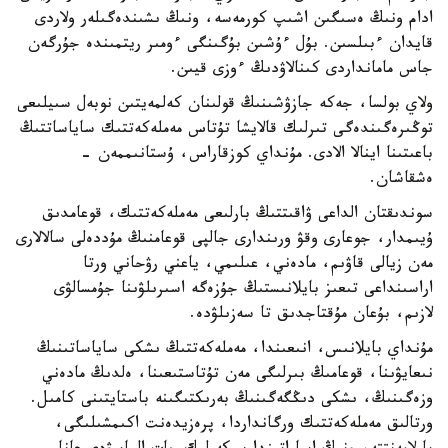
ادام ونىڭ ەسىگىن اشىپ كورمەسە، ونىڭ ىشىندەگىلەر ولاردى
قايدان ءبىلسىن. بۇل ءۇشىن بۇگىنگى ءومىر ريتمىندە جۇرگەن
جاس مامانداردى كىنالاۋدىڭ ءوزى قيىن.
ولاي بولسا، جەكە جازۋشىنىڭ قولىنان كەلمەيتىن نوبەل سىيلىعى
توڭىرەگىندەگى تىرلىك قالايشا تۇتاس مەملەكەتتىك ساياساتتىڭ
باعىتىنا اينالا الادى. مۇنداي كوزقاراس، ۇستانىممەن -
ەشقاشان.
سوندىقتان الداعى ۋاقىتتىڭ بارلىعى مەملەكەتتىك، قوعامدىق
ۇيىمدار، جوعارى وقۋ ورىندارى جالپى قوعامنىڭ مۇددەلى سالالارى
مەن زيالى قاۋىم، مادەني، عىلىمي، ياعني رۋحاني ورتا
اراسىنداعى تىعىز بايلانىستىڭ جۇزەگە اسىرىلۋىنا جۇمسالۋى
لازىم، بۇعان مۇقتاجدىق تا سەزىلۋدە.
مۇنداي بايلانىس، انىعىندا، مەملەكەتتىڭ ىشكى ساياساتىنىڭ
نىعايۋىنا، قوعامىڭ بىرلىگى مەن تۇتاستىعىنا، ەلدىڭ مادەني
وزەگىنىڭ، ىشكى دىڭگەگىنىڭ بەرىكتىگىنە باستايتىنى كامىل.
ورتالىق مەملەكەتتىك ورگانداردا، پرەزيدەنت اكىمشىلىگى،