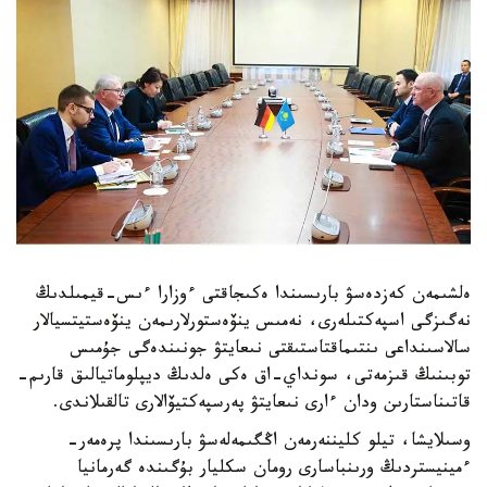
ەلشىمەن كەزدەسۋ بارىسىندا ەكىجاقتى ءوزارا ءىس-قيمىلدىڭ
نەگىزگى اسپەكتىلەرى، نەمىس ينۆەستورلارىمەن ينۆەستيتسيالار
سالاسىنداعى ىنتىماقتاستىقتى نىعايتۋ جونىندەگى جۇمىس
توبىنىڭ قىزمەتى، سونداي-اق ەكى ەلدىڭ ديپلوماتيالىق قارىم-
قاتىناستارىن ودان ءارى نىعايتۋ پەرسپەكتيۆالارى تالقىلاندى.
وسىلايشا، تيلو كليننەرمەن اڭگىمەلەسۋ بارىسىندا پرەمەر-
ءمينيستردىڭ ورىنباسارى رومان سكليار بۇگىندە گەرمانيا