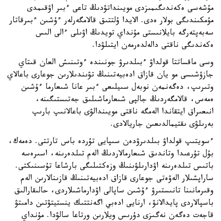
مۇشەسى ەكەندىگىمىزدى مويىنداتۋدىڭ تاعى ءبىر اۋقىمدى
مۇمكىندىگى بولار ەدى. الايدا ۇلتتىق قالامگەرلەر ءۇشىن ءبىرقاتار
سەبەپتەرگە بايلانىستى مۇنداي تويدىڭ اۋىلى ءالى الىس
ەكەندىگى ناقتى دالەلدەرمەن ايتىلۋدا.
وسى ماقساتتا قولداۋ ءبىلدىرۋ جونىندە ءوتىنىش العان قىتاي
جازۋشىسى مو يان قازاق ادەبيەتىنىڭ تۋىندىلارىن جوعارى باعالاي
وتىرىپ، دەگەنمەن نوبەل سىيلىعى ءبىر عانا شىعارما ءۇشىن
ەمەس، قالامگەردىڭ جالپى شىعارماشىلىق جەتىستىگىنە،
انىعىراق ايتقاندا الەمگە ناقتى مويىندالۋى باعالانىپ بارىپ
بەرىلۋى ىقتيمالدىعىن جاريالادى.
ءسويتىپ قولداۋ بىلدىرۋدەن سىپايى تۇردە باس تارتتى. دەمەك،
بۇل تۇرعىدا وتاندىق شىعارمالاردىڭ الەم تىلدەرىنە، اسىرەسە
باتىس تىلدەرىنە اۋدارىلۋىنىڭ وزەكتىلىگى بارشاعا تۇسىنىكتى.
ساراپشىلار الەۋەتى جوعارى قازاق ادەبيەتىنىڭ قازىنالارىن الەم
وقىرمانىنا تانىستىرۋ ءۇشىن ساپالى اۋدارماشىلاردى، حالىقارالىق
باسپالاردى پايدالانۋ، ارنايى ادەبي اگەنتتىك ينستيتۋتىن دامىتۋ
قاجەت دەگەن نەگىزى دۇرىس ويلارىن ورتاعا سالۋدا. مۇنداي