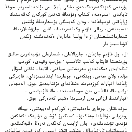
بىرلەستىكتەر، ۇيىمدار مەن جالپى كەڭ ماعىناداعى قوعام اراسىندا
بۇرىنعى كەزەڭدەردەگىدەي ىشكى بايلانىس مۇلدە السىرەپ جوققا
تاياندى. اسىرەسە، كىتاپ وقۋدىڭ شەتىن كورگەن كەڭەستىك
ۇراپاقتى قوسپاعاندا، ودان كەيىنگى بۋىنداردىڭ ۇلتتىق
ادەبيەتتەن، زيالى قاۋىم وكىلدەرىنىڭ، اقىن-جازۋشىلاردىڭ
شىعارماشىلىعىنان از دا بولسا حاباردار ەكەندىگىنە ۇلكەن
كۇمانىمىز بار.
ال، ول قاۋىم جازعان، جاريالاعان، شىعارعان دۇنيەلەرىن حالىق
بۇرىنعىشا قاپتاپ كەلىپ تالاسىپ ءجۇرىپ وقيدى، كورىپ
تىڭدايدى دەگەندەي سەزىنەتىن سياقتى. الايدا، ناقتى احۋال
مۇلدە ولاي ەمەس. ويتكەنى، جوعارىدا ايتقانىمىزداي، قازىرگى
زاماندا اقپارات كوزدەرىنە ەشقانداي مۇقتاجدىق جوق. الەمجەلى
اركىمنىڭ قالتاسى مەن سومكەسىندە، ەڭ قاۋىپتىسى -
اقپاراتتىڭ ارزانى مەن ارسىزىنا ەشبىر كەدەرگى جوق.
سوندىقتان جوعارى مادەنيەتتى، كوركەم ادەبيەتتى، بيىك
پوەزيانى بۇقاراعا جەتكىزۋ، ءسىڭىرۋ ءۇشىن دۇنيەگە اكەلگەن
قۇندى تۋىندىڭدى، جان ازابىمەن كەلگەن تەرەڭ ەڭبەگىڭدى
ناسيحاتتاپ تاراتپاساڭ، ەشكىم قۇلاق اسىپ، كوز قىرىن سالماۋى