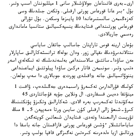
ارى-بەرى قاتىناعان جولاۋشىلار سانى 1 ميلليوننان اسىپ وتىر.
بۇل ءبىر عانا قورعاس پورتى ارقىلى. وتكەن جىلدىڭ وسى
كەزەڭىمەن سالىستىرعاندا 10 پايىزعا وسكەن. بۇل تۋرالى
قورعاس پورتىنداعى قىتايدىڭ ينسپەكسيالىق ستانسيا ماماندارى
رەسمي جاريالادى.
بۇعان ارينە قوس تاراپتان جاسالىپ جاتقان ساياسي
ىنتالاندىرۋدىڭ ىقپالى زور. ودان بولەك ترانسشەكارالىق ساپارلار
مەن ساۋدا-ساتتىق سالاسىنداعى بەلسەندىلىك تە تىكەلەي اسەر
ەتىپ وتىر. سونىمەن قاتار ەركىن ساۋدا پيلوتتىق ايماعىنداعى
يننوۆاتسيالىق جانە «اقىلدى پورت» جوبالارى دا سەپ بولعان.
كولىك قۇرالدارىن تەكسەرۋ راسىمدەرى جەڭىلدەپ، ۋاقىت 1
مينۋتقا دەيىن قىسقاردى. ال ونلاين جۇيە قۇجاتتاردى 45
سەكۋندتا تەكسەرىپ بەرە الادى. شەكارالىق وتكىزۋ پۋنكتىنىڭ
كىرۋ-شىعۋ زالى ارقىلى كۇن سايىن ورتا ەسەپپەن 5- 8 مىڭ
تۋريست ارالىعىندا وتەدى. قىتايدان شىعاتىن كوپتەگەن
ساياحاتشىلار ءۇشىن قورعاس پورتى قازاقستان جانە باسقا دا
ورتالىق ازيا ەلدەرىنە كىرەتىن نەگىزگى قاقپا بولىپ وتىر.