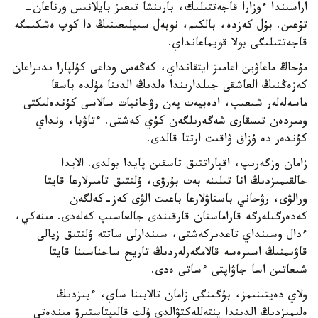
اراسىندا ءوزارا قاجەتتىلىك، بارىنشا تىعىز بايلانىس ورناعان-
تۇعىن. بۇل كەزدە، بالكىم، نوبەل سىيلىعىنىڭ دا كوپ ەشكىمگە
قاجەتتىلىگى بولا قويماعانداي.
مۇحاڭ ماعاۋين اعامىز ايتقانداي، كەڭەس وداعى كۇلپارا ىدىراعان
كەزەڭنىڭ العاشقى جىلدارىندا ەلدىڭ الدىنا مۇلدە باسقا
ماسەلەلەر شىعىپ، ادەبيەت پەن رۋحانيات سالاسى كۇندەلىكتى
ومىردەن تىسقارى شەگەرىلگەن كۇي كەشتى. ءتاۋبا، ونداي
كۇندەر دە ۇزاق ۋاقىت ارتتا قالدى.
زامان وزگەرىپ، اقپاراتتىق تاسقىن پايدا بولدى. الايدا
حالقىمىزدىڭ انا تىلىنە بەت بۇرۋى، ۇلتتىق تامىرلارعا قايتا
ورالۋى، رۋحاني باستاۋلارعا باعىت الۋى كەز-كەلگەن
كەدەرگىلەرگە قاراماستان قارقىندى جالعاسىپ كەلەدى. مىنەكي،
ءدال وسىنداي تاعدىركەشتى، سىندارلى ساتتە ۇلتتىق زيالى
قاۋىمنىڭ اسىرەسە قالامگەرلەردىڭ تاريح ساحناسىنا قايتا
شىعاتىن اسا جاۋاپتى ءساتى ەدى.
ولاي دەيتىنىمز، بۇگىنگى زامان تالابىنا ساي، ءبىزدىڭ
ەلىمىزدىڭ الدىندا ينتەللەكتۋالدى ۇلت قالىپتاستىرۋ مىندەتى