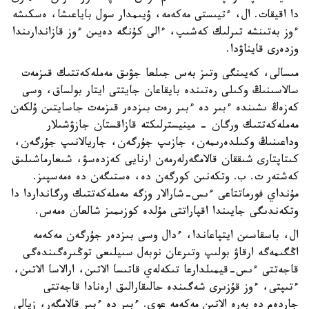
دا اقيقات. ال، ءتيىستى مەكەمە، ۇيىمدار سول باياعىشا، ەسكىشە
ءوز بەتىنشە تىرلىك كەشىپ، ءالى كۇنگە دەيىن ءوز قازاندارىندا
وزدەرى قايناۋدا.
مىسالى، كەيىنگى وتىز بەس جىلعا جۋىق مەملەكەتتىك قىزمەت
سالاسىنىڭ وكىلى رەتىندە بايقاعان جايتتى ايتار بولساق، وسى
كەزەڭ ىشىندە ءبىر دە ءبىر رەت بىزدەر قىزمەت جاسايتىن ۇلكەن
مەملەكەتتىك ورگان - مينيسترلىكتە قازاقستان جازۋشىلار
وداعىنىڭ وكىلدەرىمەن، جازىپ جۇرگەن، جاريالانىپ جۇرگەن،
كىتاپتارى شىققان قالامگەرلەرمەن ارنايى كەزدەسۋ، شىعارماشىلىق
كەشتەر ت. ب. وتكەنىن كورگەن دە، ەستىگەن دە ەمەسپىز.
مۇنداي فورماتتاعى ءىس-شارالار وزگە مەملەكەتتىك ورگانداردا دا
وتكەندىگى جايىندا اقپاراتتى مۇلدە كوزىمىز شالعان ەمەس.
ال، باسقاسىن ايتپاعاندا، ءدال وسى بىزدەر جۇرگەن مەكەمە
اڭگىمەگە ارقاۋ بولىپ وتىرعان نوبەل سىيلىعى توڭىرەگىندەگى
قاجەتتى ءىس-قيمىلدارعا تىكەلەي قاتىسا الاتىن، ارالاسا الاتىن،
ءتىپتى، ءوز قۇزىرى شەگىندە حالىقارالىق ارەنادا قاجەتتى
جاردەم دە بەرە الاتىن مەكەمە عوي. ءبىر دە ءبىر قالامگەر، زيالى