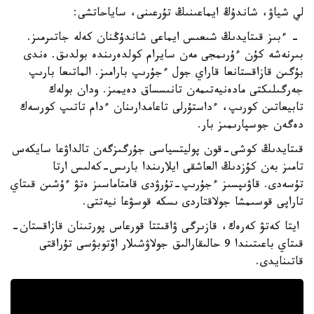
لي شياۋ، شاندۇڭ ايماعىنىڭ تۇرعىنى، ساياحاتشى:
- ءبىز قىتايدىڭ شىعىس ايماعى شاندۇڭنان كەلە جاتىرمىز.
بىرنەشە كۇن ءۇرىمجى مەن سايرام كولدەرىندە بولدىق. ەندى
بۇگىن قازاقستانعا قاراي جول ءجۇرىپ بارامىز. الماتىعا بارىپ
جەرگىلىكتى مادەنيەتىمەن تانىسساق دەيمىز. ودان بولەك
تابيعاتىن كورىپ، ءداستۇرلى تاعامدارىنان ءدام تاتىپ كورسەك
دەگەن جوسپارىمىز بار.
قىتايدىڭ كوشى-قون پوليتسياسى جۇرگىزگەن تالداۋعا سايكەس
تامىز بەن كۇزدىڭ العاشقى ايلارىندا بارىس-كەلىس ارتا
تۇسەدى. قاۋىپسىز ءجۇرىپ-تۇرۋدى قامتاماسىز ەتۋ ءۇشىن قىتاي
تاراپى قوسىمشا جولاقتاردى ىسكە قوسۋعا نيەتتى.
ايتا كەتۋ كەرەك، قازىرگى ۋاقىتتا قورعاس پورتىنان قازاقستان-
قىتاي باعىتىندا 9 حالىقارالىق جولاۋشىلار اۆتوبۋسى تۇراقتى
قاتىنايدى.