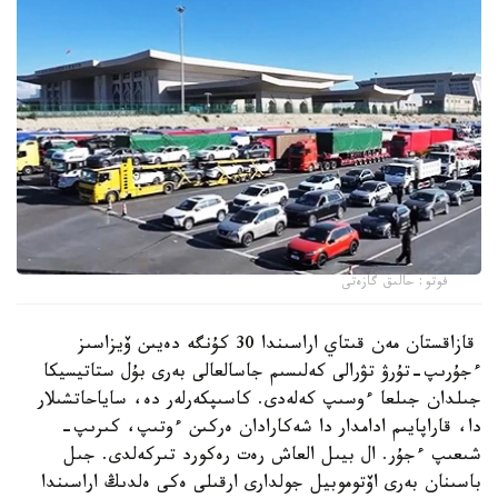
فوتو: حالىق گازەتى
قازاقستان مەن قىتاي اراسىندا 30 كۇنگە دەيىن ۆيزاسىز
ءجۇرىپ-تۇرۋ تۋرالى كەلىسىم جاسالعالى بەرى بۇل ستاتيسيكا
جىلدان جىلعا ءوسىپ كەلەدى. كاسىپكەرلەر دە، ساياحاتشىلار
دا، قاراپايىم ادامدار دا شەكارادان ەركىن ءوتىپ، كىرىپ-
شىعىپ ءجۇر. ال بيىل العاش رەت رەكورد تىركەلدى. جىل
باسىنان بەرى اۆتوموبيل جولدارى ارقىلى ەكى ەلدىڭ اراسىندا