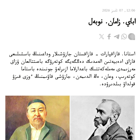
12:06, 07 تامىز 2026
اباي. زامان. نوبەل
استانا. قازاقپارات - قازاقستان جازۋشىلار وداعىنىڭ باسشىلىعى
قازاق ادەبيەتىن الەمدىك دەڭگەيگە كوتەرۋگە باعىتتالعان ۇزاق
مەرزىمدى مەملەكەتتىك باعدارلاما ازىرلەۋ جونىندە باستاما
كوتەرىپ، وعان، ەڭ الدىمەن، جازۋشى قاۋىمنىڭ ءوزى قىزۋ
قولداۋ بىلدىرۋدە.