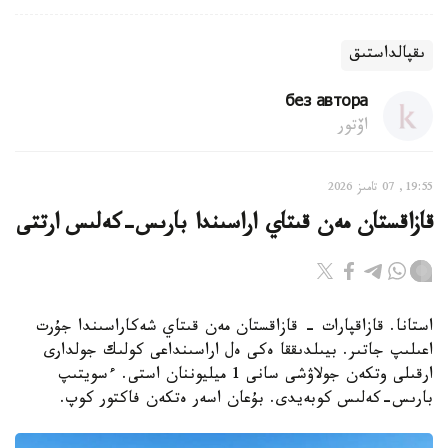
ىقپالداستىق
без автора
اۆتور
19:55, 07 تامىز 2026
قازاقستان مەن قىتاي اراسىندا بارىس-كەلىس ارتتى
استانا. قازاقپارات - قازاقستان مەن قىتاي شەكاراسىندا جۇرت
اعىلىپ جاتىر. بيىلدىققا ەكى ەل اراسىنداعى كولىك جولدارى
ارقىلى وتكەن جولاۋشى سانى 1 ميليوننان استى. ءسويتىپ
بارىس-كەلىس كوبەيدى. بۇعان اسەر ەتكەن فاكتور كوپ.