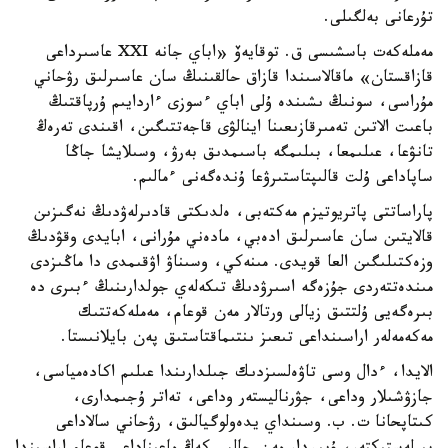
تۇرعانى بەلگىلى.
مەملەكەت باسشىسى ق. توقايەۆ «اباي جانە XXI عاسىرداعى
قازاقستان» ماقالاسىندا قازاق حالقىنىڭ سان عاسىرلىق رۋحاني
مۇراسى، سونىڭ ىشىندە ۇلى اباي ءسوزى ءاردايىم ۇرپاقتىڭ
باعىت الاتىن تەمىرقازىعىنا اينالۋى قاجەتتىگىن، اقىندى تەرەڭ
تانۋعا، عىلىمعا، بىلىمگە باسىمدىق بەرۋ، وسىلايشا جاڭا
ساپاداعى ۇلت قالىپتاستىرۋعا ۇندەگەنى ءمالىم.
پاراساتتى پاتريوتيزم مەكتەبى، ەلدىكتى قادىرلەۋدىڭ نەگىزىن
قالايتىن سان عاسىرلىق ادەبي، مادەني مۇرانى، ابايدى وقۋدىڭ
وزەكتىلىگىن العا قويدى. مىنەكي، وسىناۋ اۋقىمدى دا ماڭىزدى
مىندەتتەردى جۇزەگە اسىرۋدىڭ تىكەلەي جولدارىنىڭ ءبىرى دە
بىرەگەيى ۇلتتىق زيالى ورتالار مەن قوعام، مەملەكەتتىك
مەكەمەلەر اراسىنداعى تىعىز ىنتىماقتاستىق پەن بايلانىستا.
الايدا، ءدال وسى تاۋەلسىزدىك جىلدارىندا عىلىم اكادەمياسى،
جازۋشىلار وداعى، جۋرناليستەر وداعى، تەاتر ۇجىمدارى،
كىتاپحانا ت. ب. وسىنداي يدەولوگيالىق، رۋحاني سالاداعى