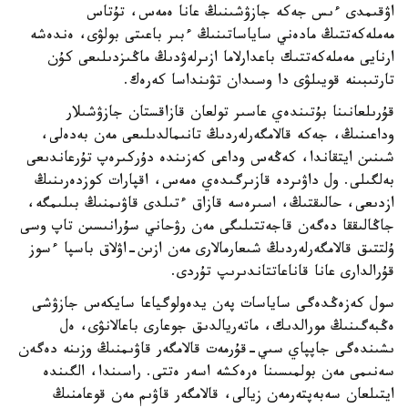
اۋقىمدى ءىس جەكە جازۋشىنىڭ عانا ەمەس، تۇتاس
مەملەكەتتىڭ مادەني ساياساتىنىڭ ءبىر باعىتى بولۋى، ەندەشە
ارنايى مەملەكەتتىك باعدارلاما ازىرلەۋدىڭ ماڭىزدىلىعى كۇن
تارتىبىنە قويىلۋى دا وسىدان تۋىنداسا كەرەك.
قۇرىلعانىنا بۇتىندەي عاسىر تولعان قازاقستان جازۋشىلار
وداعىنىڭ، جەكە قالامگەرلەردىڭ تانىمالدىلىعى مەن بەدەلى،
شىنىن ايتقاندا، كەڭەس وداعى كەزىندە دۇركىرەپ تۇرعاندىعى
بەلگىلى. ول داۋىردە قازىرگىدەي ەمەس، اقپارات كوزدەرىنىڭ
ازدىعى، حالىقتىڭ، اسىرەسە قازاق ءتىلدى قاۋىمنىڭ بىلىمگە،
جاڭالىققا دەگەن قاجەتتىلىگى مەن رۋحاني سۇرانىسىن تاپ وسى
ۇلتتىق قالامگەرلەردىڭ شىعارمالارى مەن ازىن-اۋلاق باسپا ءسوز
قۇرالدارى عانا قاناعاتتاندىرىپ تۇردى.
سول كەزەڭدەگى ساياسات پەن يدەولوگياعا سايكەس جازۋشى
ەڭبەگىنىڭ مورالدىك، ماتەريالدىق جوعارى باعالانۋى، ەل
ىشىندەگى جاپپاي سىي-قۇرمەت قالامگەر قاۋىمنىڭ وزىنە دەگەن
سەنىمى مەن بولمىسىنا ەرەكشە اسەر ەتتى. راسىندا، الگىندە
ايتىلعان سەبەپتەرمەن زيالى، قالامگەر قاۋىم مەن قوعامنىڭ