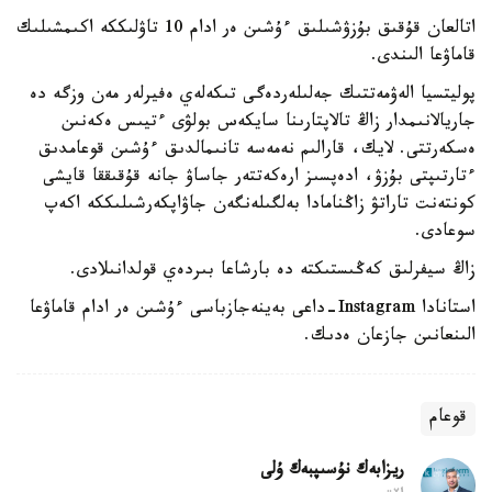
اتالعان قۇقىق بۇزۋشىلىق ءۇشىن ەر ادام 10 تاۋلىككە اكىمشىلىك
قاماۋعا الىندى.
پوليتسيا الەۋمەتتىك جەلىلەردەگى تىكەلەي ەفيرلەر مەن وزگە دە
جاريالانىمدار زاڭ تالاپتارىنا سايكەس بولۋى ءتيىس ەكەنىن
ەسكەرتتى. لايك، قارالىم نەمەسە تانىمالدىق ءۇشىن قوعامدىق
ءتارتىپتى بۇزۋ، ادەپسىز ارەكەتتەر جاساۋ جانە قۇقىققا قايشى
كونتەنت تاراتۋ زاڭنامادا بەلگىلەنگەن جاۋاپكەرشىلىككە اكەپ
سوعادى.
زاڭ سيفرلىق كەڭىستىكتە دە بارشاعا بىردەي قولدانىلادى.
استانادا Instagram-داعى بەينەجازباسى ءۇشىن ەر ادام قاماۋعا
الىنعانىن جازعان ەدىك.
قوعام
ريزابەك نۇسىپبەك ۇلى