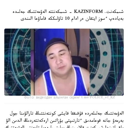
شىمكەنت. KAZINFORM - شىمكەنتتە الەۋمەتتىك جەلىدە
بەيادەپ ءسوز ايتقان ەر ادام 10 تاۋلىككە قاماۋعا الىندى
Фото: видеодан алынған скрин/ t.me/POLICE_of_KZ
الەۋمەتتىك جەلىلەردە قۇقىققا قايشى كونتەنتتىڭ تارالۋىنا جول
بەرمەۋ جانە قوعامدىق ءتارتىپتى بۇزاتىن ارەكەتتەردىڭ الدىن الۋ