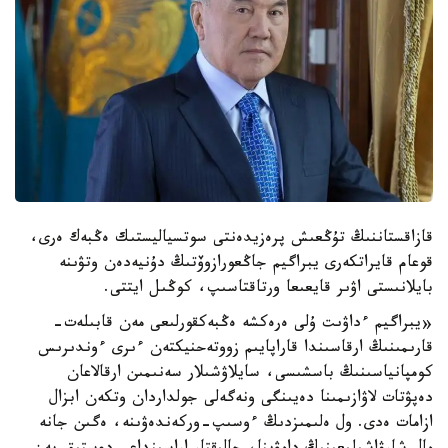
قازاقستاننىڭ تۇڭعىش پرەزيدەنتى سوتسياليستىك ەڭبەك ەرى،
قوعام قايراتكەرى يبراگيم جاڭعورازوۆتىڭ دۇنيەدەن وتۋىنە
بايلانىستى اۋىر قايعىعا ورتاقتاسىپ، كوڭىل ايتتى.
«يبراگيم ءداۋىت ۇلى ەرەكشە ەڭبەكقورلىعى مەن قابىلەت-
قارىمىنىڭ ارقاسىندا قاراپايىم زووتەحنيكتەن ءىرى ءوندىرىس
كومپانياسىنىڭ باسشىسى، سايلاۋشىلار سەنىمىن ارقالاعان
دەپۋتات لاۋازىمىنا دەيىنگى ونەگەلى جولداردان وتكەن ابزال
ازامات ەدى. ول ەلىمىزدىڭ ءوسىپ-وركەندەۋىنە، ەگىن جانە