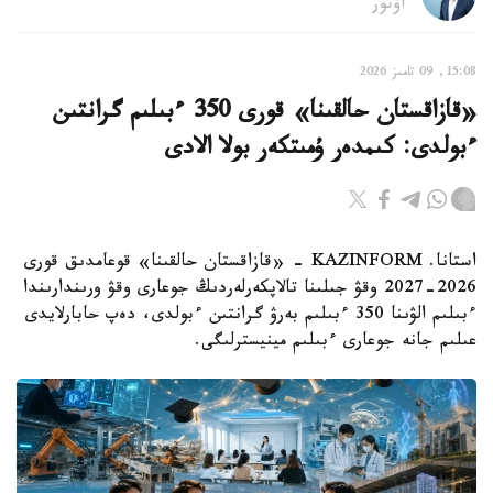
اۆتور
15:08, 09 تامىز 2026
«قازاقستان حالقىنا» قورى 350 ءبىلىم گرانتىن
ءبولدى: كىمدەر ۇمىتكەر بولا الادى
استانا. KAZINFORM - «قازاقستان حالقىنا» قوعامدىق قورى
2026-2027 وقۋ جىلىنا تالاپكەرلەردىڭ جوعارى وقۋ ورىندارىندا
ءبىلىم الۋىنا 350 ءبىلىم بەرۋ گرانتىن ءبولدى، دەپ حابارلايدى
عىلىم جانە جوعارى ءبىلىم مينيسترلىگى.