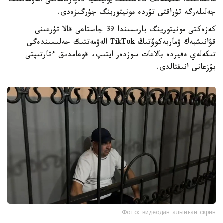
ماقساتىندا شىمكەنت قالاسىنىڭ پوليتسيا دەپارتامەنتى الەۋمەتتىك
جەلىلەرگە تۇراقتى تۇردە مونيتورينگ جۇرگىزەدى.
كەزەكتى مونيتورينگ بارىسىندا 39 جاستاعى قالا تۇرعىنى
قۋانىشبەك ۋماربەكوۆتىڭ TikTok الەۋمەتتىك جەلىسىندەگى
تىكەلەي ەفيردە بالاعات سوزدەر ايتىپ، قوعامدىق ءتارتىپتى
بۇزعانى انىقتالدى.
Фото: видеодан алынған скрин