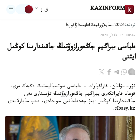
KAZINFORM
ق ز
ترەند:
2026-سايلاۋ
وقيعا
تاعايىنداۋ
اقوردا
08:47, 17 قاڭتار 2020
ەلباسى يبراگيم جاڭعورازوۆتىڭ جاقىندارىنا كوڭىل
ايتتى
نۇر-سۇلتان. قازاقپارات - ەلباسى سوتسياليستىك ەڭبەك ەرى،
قوعام قايراتكەرى يبراگيم جاڭعورازوۆتىڭ تۋىستارى مەن
جاقىندارىنا كوڭىل ايتۋ جەدەلحاتىن جولدادى، دەپ حابارلايدى
elbasy.kz.