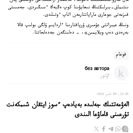
مال شارۋاشىلىعىنىڭ دامۋىنا، حالىقتار اراسىنداعى دوستىق پەن
ىنتىماق-بىرلىكتىڭ نىعايۋىنا كوپ ەڭبەك ءسىڭىردى. جەمىستى
قىزمەتى جوعارى ماراپاتتارمەن اتاپ ءوتىلدى.
ونىڭ عيبراتتى عۇمىرى ۇرپاقتارىنا ءاردايىم ۇلگى بولىپ قالا
بەرەدى دەپ ويلايمىن»، - دەلىنگەن جەدەلحاتتا.
قوعام
без автора
اۆتور
15:45, 09 تامىز 2026
الەۋمەتتىك جەلىدە بەيادەپ ءسوز ايتقان شىمكەنت
تۇرعىنى قاماۋعا الىندى