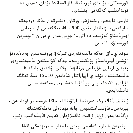
كورسەتتى. بۇنداي نورمانىڭ قازاقستاندا بۇعان دەيىن دە
قولدانىلىپ كەلگەنى ايتىلدى.
قارجى نارىعىن رەتتەۋشى ورگان ەنگىزگەن جاڭا ەرەجەگە
سايكەس، ازاماتتار ەندى 500 مىڭ تەڭگەدەن از سومانى
ايىرباستاۋ كەزىندە دە اتى-ءجونى مەن ج س ن ءنومىرىن
كورسەتۋى ءتيىس.
سونداي-اق جەكە مالىمەتتەردى تىركەۋ پروتسەسىن جەدەلدەتۋ
ءۇشىن ايىرباستاۋ پۋنكتتەرىندە جەكە كۋالىكتەن مالىمەتتەردى
وقيتىن ارنايى قۇرىلعى ورناتۋعا بولادى. ۇلتتىق بانكتىڭ
مالىمەتىنشە، بۇنداي اپپاراتتار شامامەن 10-15 مىڭ تەڭگە
تۇرادى. الايدا، ونى ورناتۋعا شەشىمدى مەكەمە يەسى
قابىلدايدى.
ۇلتتىق بانك وكىلدەرىنىڭ ايتۋىنشا، جاڭا ەرەجەلەر قوعاممەن،
بيزنەس-قاۋىمداستىقپەن جانە مۇددەلى مەملەكەتتىك
ورگاندارمەن ۇزاق ۋاقىت تالقىلاۋدان كەيىن قابىلدانىپ وتىر.
سونىمەن قاتار، كەلەسى ايدان باستاپ ەلىمىزدەگى اقشا