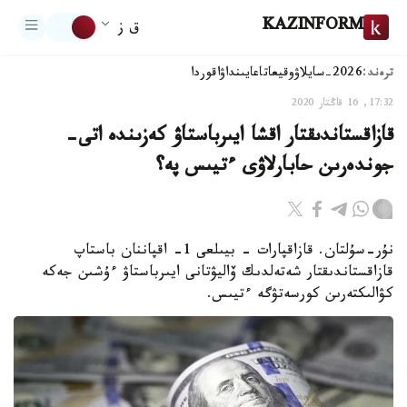
KAZINFORM
ق ز
ترەند:
2026-سايلاۋ
وقيعا
تاعايىنداۋ
اقوردا
17:32, 16 قاڭتار 2020
قازاقستاندىقتار اقشا ايىرباستاۋ كەزىندە اتى-
جوندەرىن حابارلاۋى ءتيىس پە؟
نۇر-سۇلتان. قازاقپارات - بيىلعى 1- اقپاننان باستاپ
قازاقستاندىقتار شەتەلدىك ۆاليۋتانى ايىرباستاۋ ءۇشىن جەكە
كۋالىكتەرىن كورسەتۋگە ءتيىس.