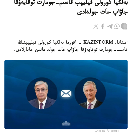
بەلگيا كورولى فيليپپ قاسىم-جومارت توقايەۆقا
جاۋاپ حات جولدادى
استانا. KAZINFORM - اقوردا بەلگيا كورولى فيليپپتىڭ
قاسىم-جومارت توقايەۆقا جاۋاپ حات جولداعانىن حابارلادى.
Фото: Ақорда