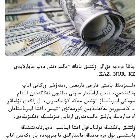
جاڭا ەرەجە تۋرالى ۇلتتىق بانك ءمالىم ەتتى دەپ حابارلايدى
KAZ. NUR. KZ.
ەلىمىزدىڭ باستى قارجى نارىعىن رەتتەۋشى ورگانى اتاپ
وتكەندەي، ەندى ازاماتتار جارتى ميلليون تەڭگەدەن استام
سومانى ايىرباستاۋ ءۇشىن جەكە كۋالىكتەرىن، ال زاڭدى تۇلعالار
- كاسىپورىن مەكەنجايىن كورسەتۋى ءتيىس. اقشا ايىرباستاعان
ادامداردىڭ بارلىق مالىمەتتەرى ارنايى تىزىلىمگە ەنگىزىلەدى.
ۇلتتىق بانكتىڭ قولما-قول اقشا اينالىمى دەپارتامەنتىنىڭ
باسشىسى بۇل ەرەجەنىڭ حالىقارالىق تاجىريبەدە بار ەكەنىن اتاپ