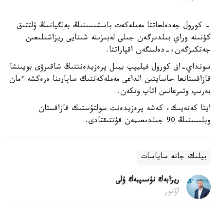
- كورول جەدەلحاتتا مەملەكەت باسشىسىنىڭ بەلگيانىڭ ۇلتتىق
كۇنىنە وراي بىلدىرگەن جىلى لەبىزىنە شىنايى ريزاشىلىعىن
جەتكىزگەن،-دەلىنگەن اقپاراتتا.
سونداي-اق كورول فيليپپ بيىل پرەزيدەنتتىڭ شاقىرۋى بويىنشا
قازاقستانعا جاسايتىن الداعى مەملەكەتتىك ساپارىنا ەرەكشە ءمان
بەرىپ وتىرعانىن اتاپ وتكەن.
ايتا كەتەيىك، كەشە پرەزيدەنت سولتۇستىك قازاقستان
وبلىسىنىڭ 90 جىلدىعىمەن قۇتتىقتادى.
بيلىك جانە ساياسات
ريزابەك نۇسىپبەك ۇلى
اۆتور