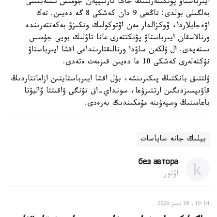
ايىرباستاۋ پۋنكتتەرىنىڭ جاڭا تارتىپپەن جۇمىس ىستەيتىنى
بەلگىلى بولدى: تاڭعى 9 دان كەشكى 8 گە دەيىن. تەك
اۋەجايلاردا، ۆوكزالدار مەن اۆتوكولىك وتكىزۋ بەكەتتەرىندە
ورنالاسقان ايىرباستاۋ پۋنكتتەرى عانا تاۋلىك بويى جۇمىس
ىستەيدى. ال ۇلكەن ساۋدا ورتالىقتارىنداعى اقشا ايىرباستاۋ
نۇكتەلەرى كەشكى 10 عا دەيىن قىزمەت ەتەدى.
ۇلتتىق بانكتىڭ پىكىرىنشە، بۇل اقشا ايىرباستايتىن ازاماتتاردىڭ
قاۋىپسىزدىگىن ارتتىرۋعا، سونداي-اق تۇنگى ۋاقىتتا ۆاليۋتا
باعامىنىڭ وسپەۋىنە مۇمكىندىك بەرەدى.
بيلىك جانە ساياسات
без автора
اۆتور
19:14, 08 تامىز 2026