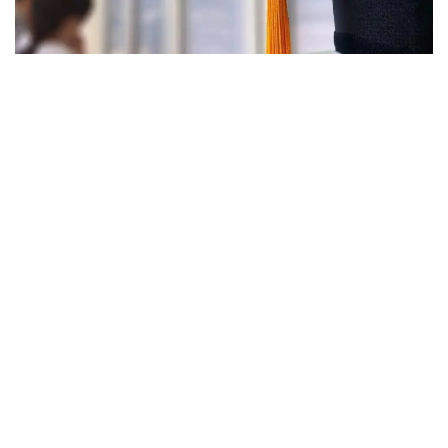
Фото: halyq-uni.kz
رەسپۋبليكالىق بيۋدجەت جانە جەرگىلىكتى اتقارۋشى ورگاندار
قاراجاتى ەسەبىنەن بولىنەتىن مەملەكەتتىك ءبىلىم بەرۋ
گرانتتارىنان بولەك، ەلىمىزدىڭ جوعارى وقۋ ورىندارىندا
تالاپكەرلەردى قولداۋعا ارنالعان وزىندىك باعدارلامالار بار.
- 2026 -جىلى جوعارى وقۋ ورىندارى ۇسىناتىن رەكتورلىق،
ۋنيۆەرسيتەتتىك جانە ىشكى ءبىلىم بەرۋ گرانتتارىنىڭ جالپى
سانى ەكى مىڭنان اسادى. گرانتتاردى بەرۋ تالاپتارىن ءار
ۋنيۆەرسيتەت دەربەس بەلگىلەيدى. ىرىكتەۋ كەزىندە ۇلتتىق
ءبىرىڭعاي تەستىلەۋ ناتيجەلەرى، اكادەميالىق جەتىستىكتەر،
«التىن بەلگى» يەگەرى بولۋى، وليمپيادالار مەن عىلىمي،
شىعارماشىلىق جانە سپورتتىق جارىستارداعى ناتيجەلەر،