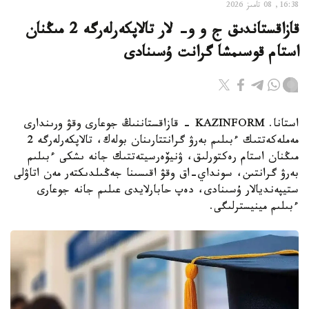
16:38, 08 تامىز 2026
قازاقستاندىق ج و و- لار تالاپكەرلەرگە 2 مىڭنان
استام قوسىمشا گرانت ۇسىنادى
استانا. KAZINFORM - قازاقستاننىڭ جوعارى وقۋ ورىندارى
مەملەكەتتىك ءبىلىم بەرۋ گرانتتارىنان بولەك، تالاپكەرلەرگە 2
مىڭنان استام رەكتورلىق، ۋنيۆەرسيتەتتىك جانە ىشكى ءبىلىم
بەرۋ گرانتىن، سونداي-اق وقۋ اقىسىنا جەڭىلدىكتەر مەن اتاۋلى
ستيپەنديالار ۇسىنادى، دەپ حابارلايدى عىلىم جانە جوعارى
ءبىلىم مينيسترلىگى.