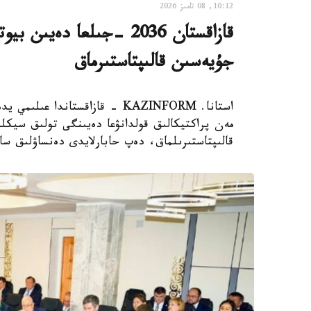
10:12, 08 تامىز 2026
قازاقستان 2036 -جىلعا دە
جۇيەسىن قالىپتاستىرماق
استانا. KAZINFORM - قازاقستاند
مەن پراكتيكالىق قولدانۋعا دەيىنگى تولىق سيكلد
قالىپتاستىرىلماق، دەپ حابارلايدى دەنساۋلىق سا