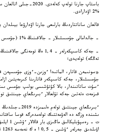
باستاپ جارنا تولەپ كەلە
%2 اۋدارادى.
قالعان ساناتتاردىڭ بارلىعى جارنا اۋدارۋعا بيىلدان
- جالدامالى جۇمىسشىلار - جالاقىنىڭ %1 (جۇمىس بەرۋشى ايلىق جالاقىدان ۇستاپ، قورعاۋ اۋدارىپ وتىرادى)؛
تەڭگە) تولەيدى؛
جۇمىسشىلار، جەكە كاسىپكەر قاتارىنا كىرمەيتىن ازام
ءسۇت ساتاتىندار، بالا كۇتۋشىسى بولىپ جۇمىس ىستە
قىزمەت ەتەتىن جەكە تۇلعالار ءبىرىڭعاي جيىنتىق تول
اۋىلدىق جەرلەر ءۇشىن - 0,5 ا ە ك نەمەسە 1263 تەڭگە كولەمىندە بەلگىلەنگەن.