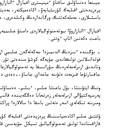
جيىنعا دەنساۋلىق ساقتاۋ ءمينيسترى اقمارال ءالنازار
پرەزيدەنتى اقىلبەك كۇرىشبايەۆ، اكادەميكتەر، مەدي
باسشىلارى، مەملەكەتتىك ورگانداردىڭ وكىلدەرى، عال
اقمارال ءالنازاروۆا بيوتەحنولوگيالاردى دامىتۋ عىلى
باعىت ەكەنىن اتاپ ءوتتى.
- بۇگىندە ءبىزدىڭ الدىمىزدا جەكەلەگەن عىلىمي ازىر
قولدانىلاتىن تولىققاندى جۇيەگە كوشۋ مىندەتى تۇر.
وتاندىق ازىرلەمەلەردىڭ سۇرانىسقا يە تەحنولوگيالارع
جاقسارتۋعا قىزمەت ەتۋىنە جاعداي جاساۋ،-دەدى دەن
ونىڭ ايتۋىنشا، بۇل باعىتتا عىلىم، ءبىلىم، دەنساۋل
پەرسپەكتيۆالى ازىرلەمەلەر زەرتحانا دەڭگەيىندە قال
ومىرىنە تىكەلەي اسەر ەتەتىن باسقا دا سالالاردا پراك
ۇلتتىق عىلىم اكادەمياسىنىڭ پرەزيدەنتى اقىلبەك كۇ
قازاقستاندا تولىق تەحنولوگيالىق تسيكل جۇيەسىن قال