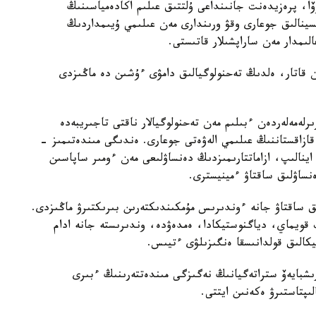
وۆا، پرەزيدەنت جانىنداعى ۇلتتىق عىلىم اكادەمياسىنىڭ
تسينالىق جوعارى وقۋ ورىندارى مەن عىلىمي ۇيىمداردىڭ
ىمدار مەن ساراپشىلار قاتىستى.
ممەن قاتار، ەلدىڭ تەحنولوگيالىق دامۋى ءۇشىن دە ماڭىزدى
لەمەلەردەن ءبىلىم مەن تەحنولوگيالار ناقتى تاجىريبەدە
 قازاقستاننىڭ عىلىمي الەۋەتى جوعارى. ەندىگى مىندەتىمىز -
ا اينالىپ، ازاماتتارىمىزدىڭ دەنساۋلىعى مەن ءومىر ساپاسىن
ساۋلىق ساقتاۋ ءمينيسترى.
ىق ساقتاۋ جانە ءوندىرىس مۇمكىندىكتەرىن بىرىكتىرۋ ماڭىزدى.
ىپ قويماي، دياگنوستيكادا، ەمدەۋدە، وندىرىستە جانە ادام
تيكالىق قولدانىسقا ەنگىزىلۋى ءتيىس.
رىشبايەۆ ستراتەگيانىڭ نەگىزگى مىندەتتەرىنىڭ ءبىرى
ىپتاستىرۋ ەكەنىن ايتتى.