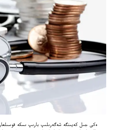
ەكى جىل كەيىنگە شەگەرىلىپ بارىپ ىسكە قوسىلعان