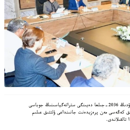
قازاقستان رەسپۋبليكاسىندا بيوتەحنولوگيالاردى دامىتۋدىڭ 2036-جىلعا دەيىنگى ستراتەگياسىنىڭ جوباسى
ىق كەڭەسى مەن پرەزيدەنت جانىنداعى ۇلتتىق عىلىم
تالقىلاندى.