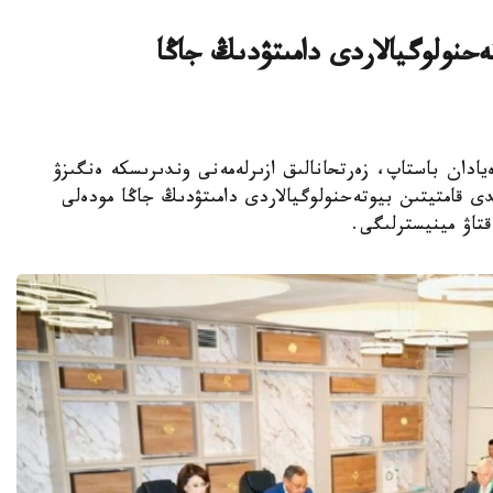
يىن بيوتەحنولوگيالاردى دامىتۋدىڭ جاڭا
ا عىلىمي يدەيادان باستاپ، زەرتحانالىق ازىرلەمەنى وندىرىسكە ەنگىزۋ
ى قامتيتىن بيوتەحنولوگيالاردى دامىتۋدىڭ جاڭا مودەلى
قتاۋ مينيسترلىگى.