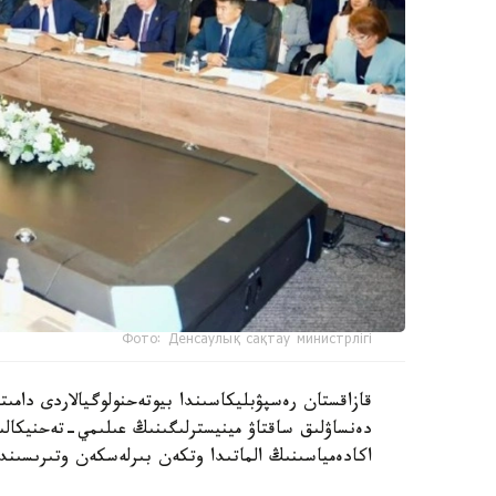
Фото: Денсаулық сақтау министрлігі
دەنساۋلىق ساقتاۋ مينيسترلىگىنىڭ عىلىمي-تەحنيكال
اكادەمياسىنىڭ الماتىدا وتكەن بىرلەسكەن وتىرىسىندا 