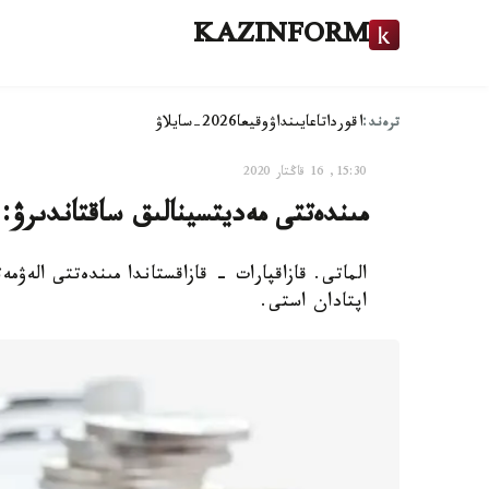
KAZINFORM
ترەند:
اقوردا
تاعايىنداۋ
وقيعا
2026-سايلاۋ
15:30, 16 قاڭتار 2020
مىندەتتى مەديتسينالىق ساقتاندىرۋ: 
الماتى. قازاقپارات - قازاقستاندا مىندەتتى الەۋ
اپتادان استى.