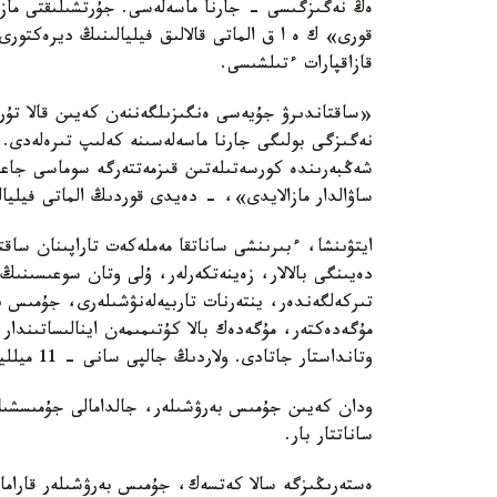
ەڭ نەگىزگىسى - جارنا ماسەلەسى. جۇرتشىلىقتى مازالا
قورى» ك ە ا ق الماتى قالالىق فيليالىنىڭ ديرەكتورى
قازاقپارات ءتىلشىسى.
«ساقتاندىرۋ جۇيەسى ەنگىزىلگەننەن كەيىن قالا تۇر
نەگىزگى بولىگى جارنا ماسەلەسىنە كەلىپ تىرەلەدى. ا
شەڭبەرىندە كورسەتىلەتىن قىزمەتتەرگە سوماسى جاعى
ساۋالدار مازالايدى»، - دەيدى قوردىڭ الماتى فيليال
دەيىنگى بالالار، زەينەتكەرلەر، ۇلى وتان سوعىسىنى
تىركەلگەندەر، ينتەرنات تاربيەلەنۋشىلەرى، جۇمىس ى
مۇگەدەكتەر، مۇگەدەك بالا كۇتىمىمەن اينالىساتىندار،
وتانداستار جاتادى. ولاردىڭ جالپى سانى - 11 ميلليونعا جۋىق.
ودان كەيىن جۇمىس بەرۋشىلەر، جالدامالى جۇمىسشىلا
ساناتتار بار.