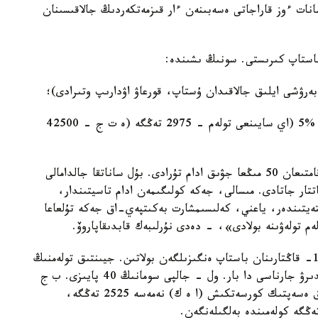
دى. 2020-جىلى اتالعان سانات ءوز قاراجاتى ەسەبىنەن ءار قىزمەتكەردىڭ جالاقىسىنان
 باستاپ كىرىستى. سونىڭ ىشىندە:
- جەكە كاسىپكەرلەر - 1,4 ەڭ تومەنگى جالاقىنىڭ %5 (اي سايىنعى تولەم - 2975 تەڭگە (ە ت ج - 42500
«سونىمەن قاتار، الماتىدا ءوزىن-ءوزى جۇمىسپەن قامتىعان 50 مىڭعا جۋىق ادام تۇرادى. بۇل ساناتقا جالدامالى
اتتار جاتادى. مىسالى، جەكە كولىگىمەن ادام تاسيتىندار،
يتىندەر، ياعني، كەلىسىمشارت بەكىتپەي-اق جەكە تۇلعاعا
ەم تولەۋىنە بولادى»، - دەدى نۇرلىبەك قابدىقاپاروۆ.
ءبىرىڭعاي جيىنتىق تولەم ەلىمىزدە 2019-جىلدىڭ 1- قاڭتارىنان باستاپ ەنگىزىلگەن بولاتىن. جيىنتىق تولەمنىڭ
ىشىندە وزگە دە الەۋمەتتىك تولەمدەرگە قوسا ساقتاندىرۋ جارناسى دا بار. ول - جالپى سومانىڭ 40 پايىزى. ب ج
ت - رەسپۋبليكالىق ماڭىزى بار قالالار ءۇشىن 1 ايلىق ەسەپتىك كورسەتكىش (ا ە ك) نەمەسە 2525 تەڭگە،