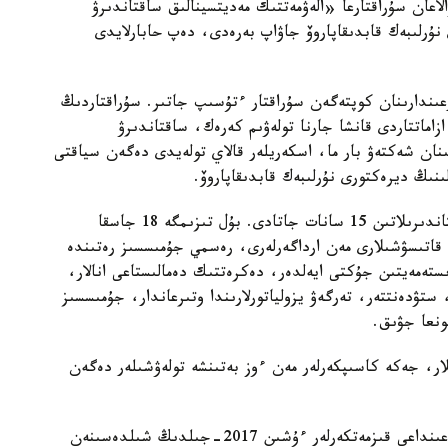
عان سۇراقتارعا «الەۋمەتتىك مەديتسينالىق ساقتاندىرۋ
 نۇرلىبەك قابدىقاپاروۆ جاۋاپ بەرەدى، دەپ حابارلايدى
عىندارىنان كوپتەگەن سۇراقتار ءتۇسىپ جاتىر. سۇراقتاردىڭ
زاماتتاردى قانشا جارنا تولەۋىم كەرەك، ساقتاندىرۋ
نان شەكتەۋ بار ما، اسكەريلەر قالاي تولەيدى دەگەن سياقتى
ىنىڭ ديرەكتورى نۇرلىبەك قابدىقاپاروۆ.
ايتۋىنشا، ءبىرىنشى ساناتقا مەملەكەت تاراپىنان ساقتاندىرىلاتىن 15 سانات جاتادى. بۇل تىزىمگە 18 جاسقا
ڭ قاتىسۋشىلارى مەن ارداگەرلەرى، رەسمي جۇمىسسىز رەتىندە
ستەمەيتىن جۇكتى ايەلدەر، دەكرەتتىك دەمالىستاعى انالار،
 ستۋدەنتتەر، تەرگەۋ يزولياتورلارىندا وتىرعاندار، جۇمىسسىز
ر، جەكە كاسىپكەرلەر مەن ءوز بەتىنشە تولەۋشىلەر دەگەن
ەستەرىڭىزگە سالا كەتسەك، جۇمىس بەرۋشىلەر قاراماعىنداعى قىزمەتكەرلەر ءۇشىن 2017-جىلدىڭ شىلدەسىنەن