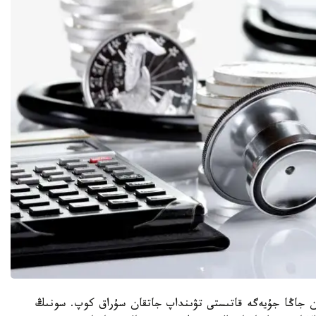
 جاڭا جۇيەگە قاتىستى تۋىنداپ جاتقان سۇراق كوپ. سونىڭ