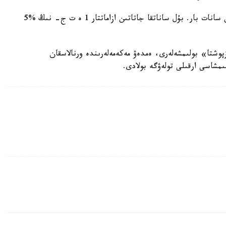
سونىمەن قاتار، ءوز بەتىنشە تولەۋشىلەر دەپ اتالاتىن سانات بار. بۇل ساناتقا جاتاتىن ازاماتتار 1 ە ت ج- نىڭ %5
شتا» بولىمشەلەرى، ەمدەۋ مەكەمەلەرىندە ورنالاسقان