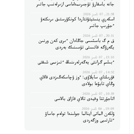
جانە باسقارۋ تۇجىرىمداماسى ازىرلەنىپ جاتىر
21:58, 07 تامىز 2026
اسكەري ينستيتۋتتاردا كونكۋرستىق ىرىكتەۋ
ءجۇرىپ جاتىر
20:31, 07 تامىز 2026
ق م گ باسشىسى جاڭادان ءىرى كەن ورنىن
يگەرۋگە قاتىستى تۇسىنىك بەردى
15:10, 07 تامىز 2026
ءبىلىم گرانتى يەگەرلەرىنىڭ ءتىزىمى شىقتى
14:52, 07 تامىز 2026
قۇرىلتاي سايلاۋى: ءوز ۋچاسكەڭىزدى قالاي
وڭاي تابۋعا بولادى
10:39, 07 تامىز 2026
اتاجۇرتتا وقيدى تالاي قازاق بالاسى
19:09, 06 تامىز 2026
ۇلكەن الماتى اينالما جولىندا تولەم جاساۋ
ءتارتىبى وزگەردى