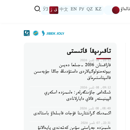
الداۋ
KZ
QZ
РУ
EN
中文
ق ز
ЎЗ
تاقىرىپقا قاتىستى
10:12, 08 تامىز 2026
قازاقستان 2036 -جىلعا دەيىن
بيوتەحنولوگيالاردى دامىتۋدىڭ جاڭا جۇيەسىن
قالىپتاستىرماق
09:12, 08 تامىز 2026
شىڭداعى جاۋىنگەرلەر: ەلىمىزدە اسكەري
الپينيستەر قالاي دايارلانادى
08:40, 08 تامىز 2026
اكىمدىك گرانتتارىنا قۇجات قابىلداۋ باستالدى
22:31, 07 تامىز 2026
ەلىمىزدە جەراستى سۋىن كەشەندى پايدالانۋ