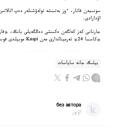
اۋدارادى.
جارنانى كەز كەلگەن ەكىنشى دەڭگەيلى بانك، «قازپو
«كاسسا 24» تەرمينالدارى مەن Kaspi موبيلدى قوسىمشاسى ارقىلى تولەۋگە بولادى.
بيلىك جانە ساياسات
без автора
اۆتور