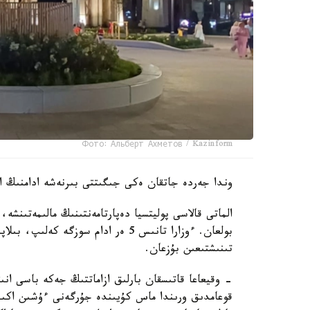
Фото: Альберт Ахметов / Kazinform
وندا جەردە جاتقان ەكى جىگىتتى بىرنەشە ادامنىڭ اي
بولعان. ءوزارا تانىس 5 ەر ادام سوز
تىنىشتىعىن بۇزعان.
- وقيعاعا قاتىسقان بارلىق ازاماتتىڭ جەكە باسى انى
قوعامدىق ورىندا ماس كۇيىندە جۇرگەنى ءۇشىن اكىمش