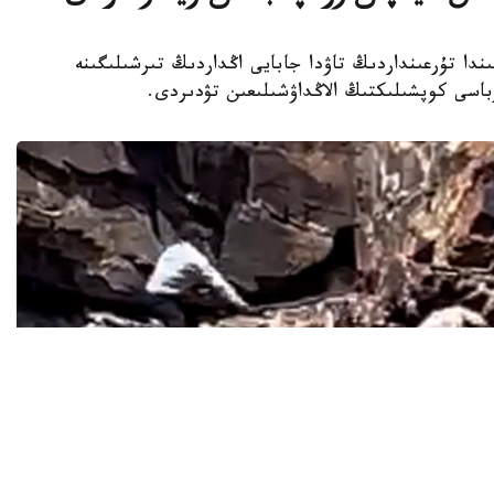
ركىستان وبلىسىندا تۇرعىنداردىڭ تاۋدا جابايى اڭداردىڭ تىرشىلىگىنە
اسى كوپشىلىكتىڭ الاڭداۋشىلىعىن تۋدىردى.