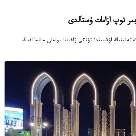
ىر توپ ازامات ۇستالدى
تۇرعىن ءۇي كەشەنىنىڭ اۋلاسىندا تۇنگى ۋاقىتتا بولعان جانجالدىڭ