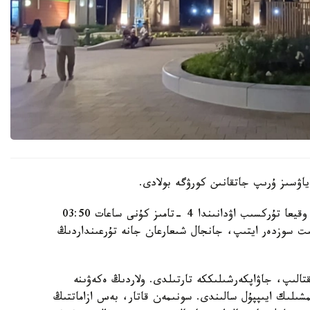
اۋسىز ۇرىپ جاتقانىن كورۋگە بولادى.
الماتى قالاسى پوليتسيا دەپارتامەنتىنىڭ مالىمەتىنشە، وقيعا تۇركسىب اۋدانىندا 4 -تامىز كۇنى ساعات 03:50
گە كەلىپ، بىلاپىت سوزدەر ايتىپ، جانجال شىعارعان جانە تۇرعىنداردىڭ
قتالىپ، جاۋاپكەرشىلىككە تارتىلدى. ولاردىڭ ەكەۋىنە
ىلىك ايىپپۇل سالىندى. سونىمەن قاتار، بەس ازاماتتىڭ