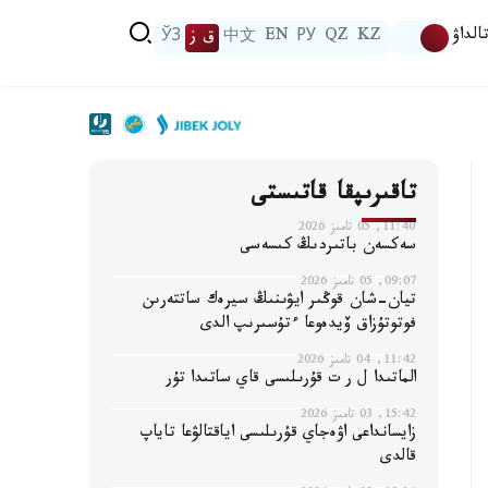
الداۋ
KZ
QZ
РУ
EN
中文
ق ز
ЎЗ
تاقىرىپقا قاتىستى
11:40, 05 تامىز 2026
سەكسەن باتىردىڭ كىسەسى
09:07, 05 تامىز 2026
تيان-شان قوڭىر ايۋىنىڭ سيرەك ساتتەرىن
فوتوتۇزاق ۆيدەوعا ءتۇسىرىپ الدى
11:42, 04 تامىز 2026
الماتىدا ل ر ت قۇرىلىسى قاي ساتىدا تۇر
15:42, 03 تامىز 2026
زايسانداعى اۋەجاي قۇرىلىسى اياقتالۋعا تاياپ
قالدى