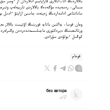
بالالاردىڭ اتا-انالارى قاراپايىم انالاردان از ءومىر
ساناتتاعى ادامداردىڭ زەينەت جاسىن ازايتۋ ءادىل بو
وعان قوسا، «التىن باتا» قورىنىڭ اۋتيست بالالار مەن م
ورتالىعىنىڭ ديرەكتورى ماجىلىسمەندەردەن وڭىرلەردە ور
كوڭىل ءبولۋدى سۇرادى.
قوعام
без автора
اۆتور