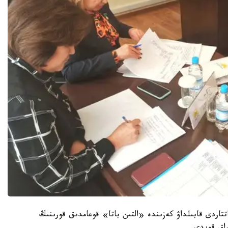
 ازاماتتاردى قابىلداۋ كەزىندە «التىن باتا» قوعامدىق قورىنىڭ