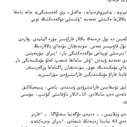
راق قويدى.
 «اۋتيزم»، «شيزوفرەنيا»، «اقىل- وي كەمىستىگى» جانە باسقا
بالالارعا ەكىنشى نەمەسە ءۇشىنشى مۇگەدەكتىك توبى
تان كەيىن، ءتىپتى، 18 جاستان كەيىن دە بۇل ەرەسەك بالالار قاراۋسىز جۇرە المايدى. ولاردى
ۇل قاۋىپسىز ەمەس. سوندىقتان مۇنداي بالالاردىڭ
بىرىنشى توپتاعى مۇگەدەكتىگى بار، ءبىراق جۇرمەيتىن
ادى نەمەسە ۇيدەن ءۇش ساعاتقا شىعىپ كەلۋ مۇمكىندىگى بار.
ۇنداي مۇمكىندىك جوق. سوندىقتان زاڭناماعا وزگەرىستەر
ايتا قاراۋ مۇمكىندىگىن قاراستىرۋدى سۇرايمىن».
ىق نۇسقاسىن قاراستىرۋدى ۇسىندى. ياعني، پسيحيكالىق
ەتەدى دەپ سانالادى. اتا-انالار ناۋقاستى كۇتىپ، جۇمىس
ى.
ەپ ويلايمىن، - دەيدى ەۆگەنيا ستەلۆاگا. - ءقازىر
مۇمكىندىگى شەكتەۋلى بالالاردىڭ انالارى بارىمەن بىردەي 63 جاستا زەينەتكە شىعادى. ءبىراق «ەرەكشە»