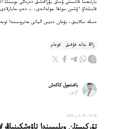
بارلىعىنا قاتىستى ۇساق بۇزاقىلىق دەرەگى بويىنشا 
قابىلداۋ ءۇشىن سوتقا جولداندى، - دەپ حابارلادى د
ەسكە سالايىق، بۇعان دەيىن الماتى مەتروسىندا توبە
زاڭ جانە قۇقىق
قوعام
باقىتجول كاكەش
اۆتور
21:30, 05 تامىز 2026
تۇركىستان وبلىسىندا تاۋەشكىنىڭ لا