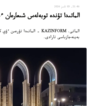
21:46, 05 تامىز 2026
الماتىدا تۇندە توبەلەس شىعارعان ءب
الماتى. KAZINFORM - الماتىدا 
بەينەجازباسى تارادى.