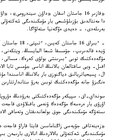
قۇرىلتايشىسى ەۆگەنيا ستەلۆاگا حالىق قالاۋلىسىنا سۇ
«قازىر 16 جاستان اسقان «داۋن سيندرومى»،
دا مەنتالدىق بۇزىلۋشىعى بار مۇمكىندىگى شەكتەۋلى 
بەرىلەدى، - دەيدى ەۆگەنيا ستەلۆاگا.
- ءبىراق 16 جاس
ۇيدە قالدىرىپ، جۇمىسقا شىعا المايسىڭ. ويتكەنى، ب
مۇگەدەكتىك توبى ءبىرىنشى بولۋى كەرەك. مىسالى، ء
اقىل- ويى ساقتالعان بالانىڭ اناسى جۇمىس تابا ال
ال، پسيحياتريالىق دياگنوزى بار بالانىڭ اناسىندا م
ەنگىزۋ جانە مۇگەدەكتىك توبىن بەرۋ ستاندارتتارىن ق
سونداي-اق، سپيكەر مۇگەدەكتىكتى بەرۋدىڭ ەۋروپال
اۋرۋى بار ەرەسەك مۇگەدەك ۇنەمى باقىلاۋدى قاجەت 
ىستەۋگە مۇمكىندىگى جوق بولعاندىقتان وتەماقى الاد
«زەينەتاقى جۇيەسى زاڭناماسىن قايتا قاراۋ قاجەت د