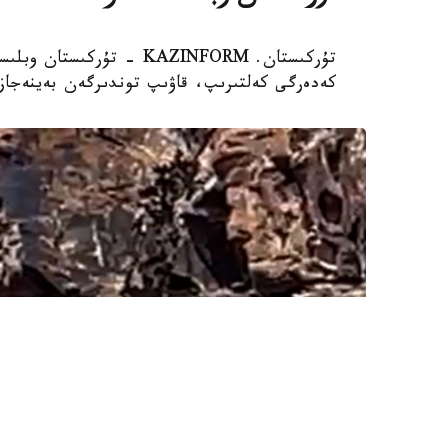
تۇركىستان. KAZINFORM - تۇ
كەدەرگى كەلتىرىپ، قاۋىپ توندىرگەن بەينەجازب