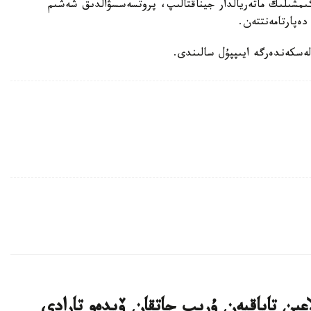
اكىمشىلىك ماتەريالدار جيناقتالىپ، پروتسەسسۋالدىق شەشىم
ەپارتامەنتتەن.
لەسكەندەرگە ايىپپۇل سالىندى.
عىن تاياقپەن ۇرىپ جاتقان ۆيدەو تارادى