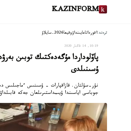
KAZINFORM
ترەند:
اقوردا
تاعايىنداۋ
وقيعا
2026-سايلاۋ
10:19, 14 قاڭتار 2020
پاۆلوداردا مۇگەدەكتىك توبىن بەرۋ
ۇسىنىلدى
نۇر-سۇلتان. قازاقپارات - ۇسىنىس ءماجىلىس دەپ
جوباسى اياسىندا ۇيىمداستىرىلعان جەكە قابىلداۋىندا ءتۇس