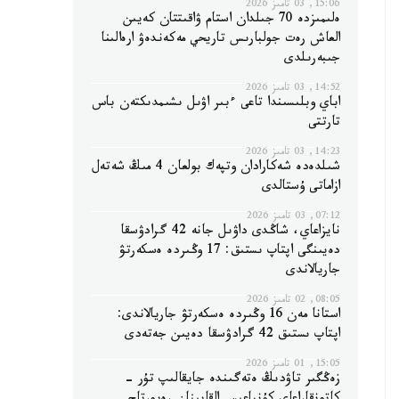
15:06, 03 تامىز 2026
ەلىمىزدە 70 جىلدان استام ۋاقىتتان كەيىن
العاش رەت جولبارىس تاريحي مەكەندەۋ ارەالىنا
جىبەرىلدى
14:52, 03 تامىز 2026
اباي وبلىسىندا تاعى ءبىر اۋىل ىشىمدىكتەن باس
تارتتى
14:23, 03 تامىز 2026
شىلدەدە شەكارادان وتپەك بولعان 4 مىڭ شەتەل
ازاماتى ۇستالدى
07:12, 03 تامىز 2026
نايزاعاي، شاڭدى داۋىل جانە 42 گرادۋسقا
دەيىنگى اپتاپ ىستىق: 17 وڭىردە ەسكەرتۋ
جاريالاندى
08:05, 02 تامىز 2026
استانا مەن 16 وڭىردە ەسكەرتۋ جاريالاندى:
اپتاپ ىستىق 42 گرادۋسقا دەيىن جەتەدى
15:05, 01 تامىز 2026
زەڭگىر تاۋدىڭ ەتەگىندە جايقالىپ تۇر -