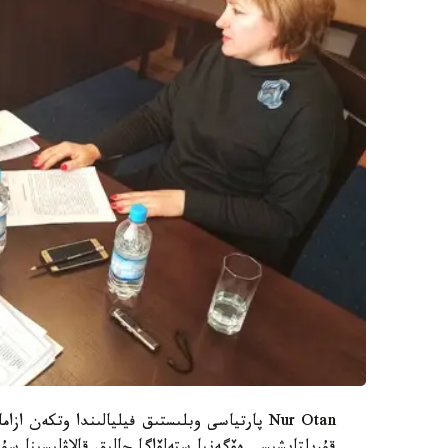
Nur Otan پارتياسى وبلىستىق فيليالىندا وتكەن