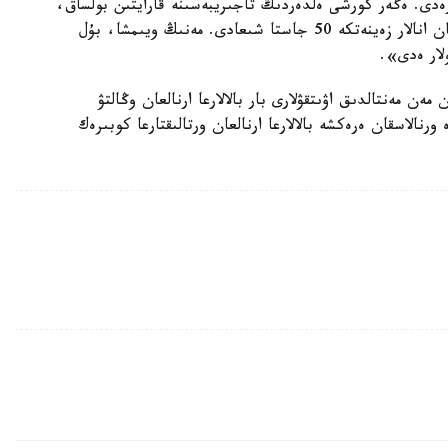
 سۇرەدى. ەگەر كورشى ەلدەردىڭ تاجىريبەسىنە قارايتىن بولساق،
مىسالى، رەسەيدە مۇگەدەك بالالاردى تاربيەلەپ وتىرعان انالار زەينەتكە 50 جاستا شىعادى. مەنىڭ ويىمشا، بۇل
لار ەدى».
ەن مەنتالدىق اۋىتقۋلارى بار بالالارعا ارنالعان وڭالتۋ
نالاسقان ەرەكشە بالالارعا ارنالعان ورتالىقتارعا كوبىرەك