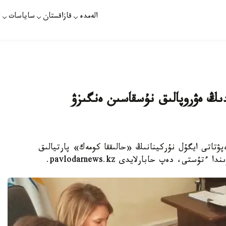
الەمدە
قازاقستان
ساياسات
ت
دىڭ ەۋروپالىق نۇسقاسىن ەنگىزۋ
ۋتاتى ايگۇل نۇركينانىڭ «حالىققا كومەك» پارتيالىق
تى، دەپ حابارلايدى pavlodarnews.kz.