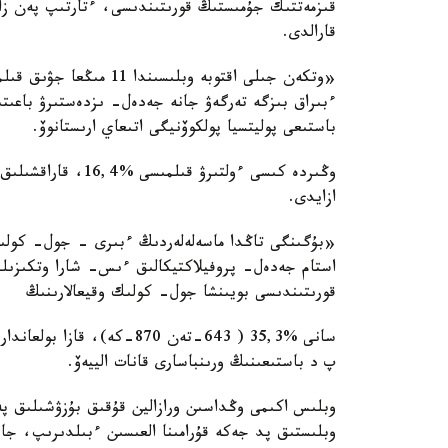
قىزمەتتىك جۇمىستىڭ قورىتىندىسى، ءتارتىپ پەن زاڭد
قارالدى.
«وتكەن جىلى اقتوبە وبلى
ءبىراق بىزگە تەرگەۋ جانە جەدەل- ىزدەستىرۋ باعى
باستىعى پوليتسيا پولكوۆنيگى اتىعاي ارىستانوۆ.
ازايدى.
قورىتىندىسى بويىنشا جول- كولىك وقيعالارىنىڭ
پ د باستىعىنىڭ ورىنباسارى قانات الييەۆ.
وبلىس اكىمى وڭداسىن ورازالين قۇقىق بۇزۋشىلىق پەن
وبلىستىق پد جەكە قۇرامىنا العىسىن ءبىلدىرىپ، جاس