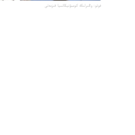
فوتو: وڭىرلىك كوممۋنيكاتسيا قىزمەتى
جىل باسىندا قىزىلوردا 
جارتىسى جابىلدى.
- قاڭتار- اقپان ايلارىندا 4 ى 
مەكتەپ ءبىلىم بەرۋ قىزمەتىن كورسەتىپ كەلەدى، -
وسى ۋاقىت ىشىندە جەكە ازاماتتاردىڭ جولدانىمى بويىنشا جوسپاردان
- مۇنداي تەكسەرۋگە جەكە مەكتەپتەردە مۇعالىمدەرد
دۇرىس راسىمدەلمەۋى، كونكۋرسقا تۇسكەن كانديداتتاردى
تەكسەرۋ قورىتىندىسىمەن لاۋازىم يەلەرى اكىمشىلىك 
قىزىلوردا جاڭالىقتارى
ايماق