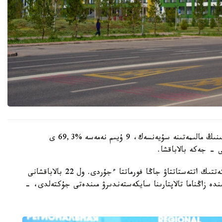
وبلىستىق ءبىلىم ساپاسىن قامتاماسىز ەتۋ دەپارتامەنتىنىڭ مالىمەتىنە سۇيەنسەك، 9 ۇيىم نەمەسە %69,3 ى
 - جەكە بالاباقشا.
- مامىر ايىنان باستاپ ءبىلىم بەرۋ ۇيىمدارىن مەملەكەتتىك اتتەستاتتاۋ جاڭا فورماتتا ءجۇردى. ول 22 بالاباقشانى
ىنە انىقتالعان كەمشىلىكتەردى 3 اي ىشىندە زاڭناما تالاپتارىنا سايكەستەندىرۋ مىندەتى جۇكتەلدى، -