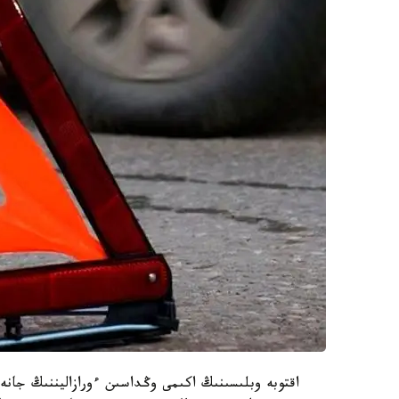
اقتوبە وبلىسىنىڭ اكىمى وڭداسىن ءورازاليننىڭ جان