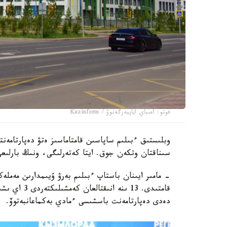
فوتو: اعىباي اياپبەرگەنوۆ / Kazinform
سىناقتان وتكەن جوق. ايتا كەتەرلىگى، ونىڭ بارلىعى
قامتىدى. 13 
دەدى دەپارتامەنت باسشىسى ءمادي بەكماعانبەتوۆ.