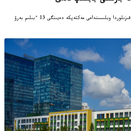
قىزىلوردا. KAZINFORM - بيىل قاڭتار ايىندا قىزىلوردا وبلىسىنداعى مەكتەپكە دەيىنگى 13 ءبىلىم بەرۋ