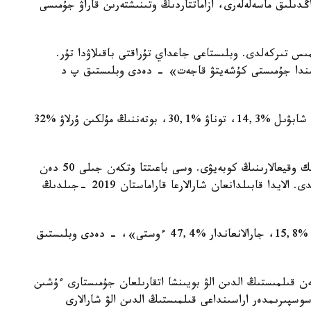
ىلىق ماسەلەلەرى، ازاماتتاردىڭ وتىنىشتەرىن قاراۋ جۇمىسى
سىندا 11 مىڭعا جۋىق قىلمىس تىركەلدى. وبلىستاعى جاعداي تۇراقتى باقىلاۋدا تۇر.
تىندا جۇمىستى كۇشەيتۋ قاجەت» - دەدى وبلىستىق پ د
وڭىردە كىسى ءولتىرۋ قىلمىسى %16,4، قاراقشىلىق شابۋىل %14,3، توناۋ %30,1، بوتەننىڭ مۇلكىن ۇرلاۋ %32
«بۇگىنگى تاڭدا ماسەلەلەردىڭ ءبىرى - جول- كولىك وقيعالارىنىڭ كوبەيۋى. وسى باعىتتا وتكەن جىلى 50 دەن
استام جەدەل- پروفيلاكتيكالىق ءىس- شارا وتكىزىلدى. الايدا قابىلدانعان شارالارعا قاراماستان 2019 -جىلدىڭ
سانى %35,3 ( 643-تەن 870-كە)، قازا بولعاندار %15,8، جارالانعاندار %47,4 ءوستى»، - دەدى وبلىستىق
 قىلمىستىڭ الدىن الۋ بويىنشا اتقارىلعان جۇمىستارى ءۇشىن
وسپىرىمدەر اراسىنداعى قىلمىستىڭ الدىن الۋ شارالارى