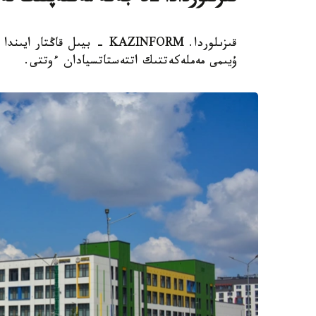
قىزىلوردادا 32 جەكە مەكتەپتىڭ تەڭ جارتىسى جابىلىپ قالدى
ۇيىمى مەملەكەتتىك اتتەستاتسيادان ءوتتى.