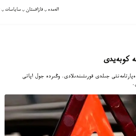
الەمدە
قازاقستان
ساياسات
ت
ە كوبەيدى
دەپارتامەنتى جىلدى قورىتىندىلادى. وڭىردە جول اپاتى
.