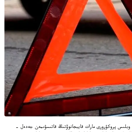
ە وبلىس پروكۋرورى مارات قايبجانوۆتىڭ قاتىسۋىمەن جەدەل -