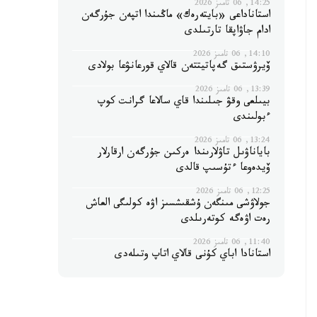
14:25, 06 تامىز 2026
استاناداعى «بايتەرەك» ماڭىندا اتپەن جۇرگەن
ادام جاۋاپقا تارتىلدى
14:10, 06 تامىز 2026
ۆيرۋستىق گەپاتيتتەن قالاي قورعانۋعا بولادى
13:39, 06 تامىز 2026
بيىلعى وقۋ جىلىندا قاي سالاعا گرانت كوپ
ءبولىندى
13:24, 06 تامىز 2026
باياناۋىل تاۋلارىندا ەركىن جۇرگەن ارقارلار
ۆيدەوعا ءتۇسىپ قالدى
12:25, 06 تامىز 2026
جولاۋشى مىنگەن ۇشقىشسىز اۋە كولىگى العاش
رەت اۋەگە كوتەرىلدى
11:40, 06 تامىز 2026
استانادا اباي كۇنى قالاي اتاپ وتىلەدى