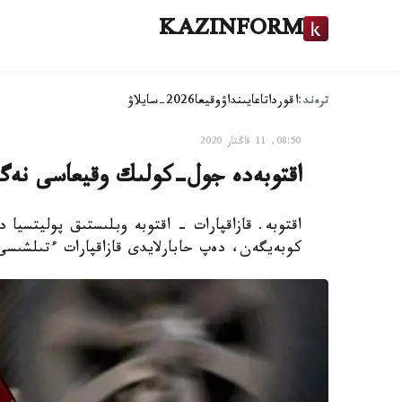
KAZINFORM
ترەند:
اقوردا
تاعايىنداۋ
وقيعا
2026-سايلاۋ
08:50, 11 قاڭتار 2020
اقتوبەدە جول-كولىك وقيعاسى نەگ
اقتوبە. قازاقپارات - اقتوبە وبلىستىق پوليتسيا 
كوبەيگەن، دەپ حابارلايدى قازاقپارات ءتىلشىسى