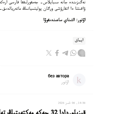
نەگىزىندە جانە سىبايلاس- جەمقورلىققا قارسى ارەكە
ۋاقىتتا دا اتقارۋشى ورگان پوليتسيانىڭ ماتەريالدىق
اۆتور: التىناي ساعىندىقوۆا
ايماق
без автора
اۆتور
14:56, 06 تامىز 2026