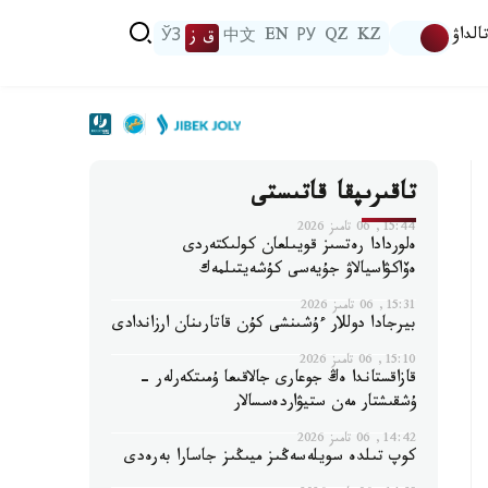
الداۋ
KZ
QZ
РУ
EN
中文
ق ز
ЎЗ
تاقىرىپقا قاتىستى
15:44, 06 تامىز 2026
ەلوردادا رەتسىز قويىلعان كولىكتەردى
ەۆاكۋاسيالاۋ جۇيەسى كۇشەيتىلمەك
15:31, 06 تامىز 2026
بيرجادا دوللار ءۇشىنشى كۇن قاتارىنان ارزاندادى
15:10, 06 تامىز 2026
قازاقستاندا ەڭ جوعارى جالاقىعا ۇمىتكەرلەر -
ۇشقىشتار مەن ستيۋاردەسسالار
14:42, 06 تامىز 2026
كوپ تىلدە سويلەسەڭىز ميىڭىز جاسارا بەرەدى