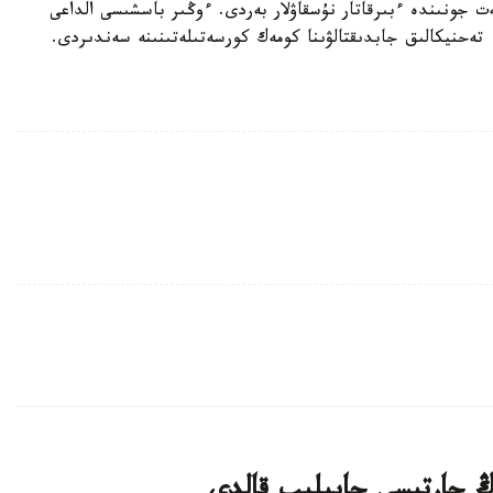
ت جونىندە ءبىرقاتار نۇسقاۋلار بەردى. ءوڭىر باسشىسى الداعى
- تەحنيكالىق جابدىقتالۋىنا كومەك كورسەتىلەتىنىنە سەندىردى.