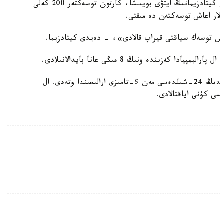
توكيوداعى وليمپيادا قالاشىعىنىڭ مەنەدجەرى تاكەسي كيتادزيمانىڭ ايتۋى بويىنشا، كارتون توسەكتەر 200 كەلى
لار اعاش توسەكتەن دە مىقتى.
ش توسەك سياقتى قيراپ قالادى»، - دەيدى كيتادزيما.
ەسكە سالا كەتسەك، توكيو وليمپياداسى 2020 -جىلدىڭ 24-شىلدەسى مەن 9-تامىزى ارالىعىندا وتەدى. ال