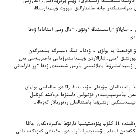
نا كىرەتىن 55 ۇلتتىق فۋتبول قاۋىمداستىعىنىڭ وكىلدەرى، ۇيىم پرەزيدەنتى، اتقارۋشى
ق بىرلەستىكتەر جانە حالىقارالىق سپورت ۇيىمدارىنىڭ
- سايلاۋ ءراسىمىنىڭ ءوتۋى. ءدال وسى استانادا ۋەفا
دى.
قۇقىعىنا يە بولۋى - ۋەفا- نىڭ ەلىمىزگە بىلدىرگەن
پورتتىق ءىس-شارالاردى ۇيىمداستىرۋداعى تاجىريبەسى مەن
 ۇيىمداستىرۋعا بايلانىستى بارلىق شىعىندى ۋەفا ءوز قاراجاتى
ۋعا باعىتتالعان جۇيەلى جۇمىستىڭ زاڭدى جالعاسى بولماق.
ر مەن جاسوسپىرىمدەر فۋتبولىن دامىتۋعا ەرەكشە كوڭىل
يىمدىلىگىن ارتتىرۋعا باعىتتالعان رەفورمالار كەزەڭ-
كاسىبي فۋتبولدى كوممەرسيالاندىرۋدىڭ العاشقى كەزەڭىندە 11 كلۋب ينۆەستيتسيا تارتۋعا نەگىزدەلگەن جاڭا
كوشتى. وسى باعىتقا 80 ميلليارد تەڭگەدەن استام ينۆەستيتسيا تارتىلدى. ەكىنشى كەزەڭدە تاعى