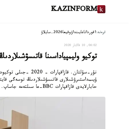
KAZINFORM
ترەند:
اقوردا
تاعايىنداۋ
وقيعا
2026-سايلاۋ
06:02, 10 قاڭتار 2020
توكيو وليمپياداسىنا قاتىسۋشىلاردى
نۇر-سۇلتان. قازاقپارات 
ۇيىمداستىرۋشىلارى قاتىسۋشىلاردىڭ توسەگى قايت
حابارلايدى قازاقپارات BBC-عا سىلتەمە جاساپ.