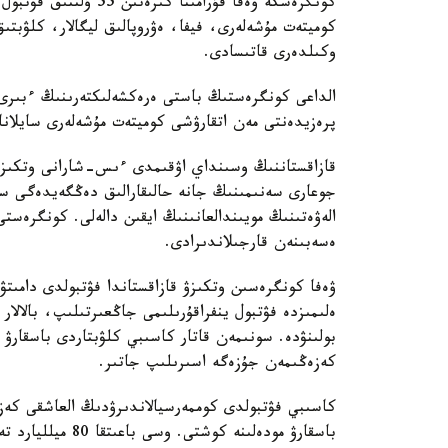
كونگرەسكە ۋەفا قۇرامى
كوميتەت مۇشەلەرى، فيفا، ەۋروپالىق ليگالار، كلۋبتى
وكىلدەرى قاتىسادى.
الداعى كونگرەستىڭ باستى ەرەكشەلىكتەرىنىڭ ءبىرى 
پرەزيدەنتى مەن اتقارۋشى كوميتەت مۇشەلەرى سايلانا
قازاقستاننىڭ وسىنداي اۋقىمدى ءىس-شارانى وتكىزۋ 
جوعارى سەنىمىنىڭ جانە حالىقارالىق دەڭگەيدەگى س
الەۋەتىنىڭ مويىندالعانىنىڭ ايقىن دالەلى. كونگرەستى
ەسەبىنەن قارجىلاندىرادى.
ۋەفا كونگرەسىن وتكىزۋ قازاقستاندا فۋتبولدى دامىت
ەلىمىزدە فۋتبول ينفراقۇرىلىمى جاڭعىرتىلىپ، بالالا
بولىنۋدە. سونىمەن قاتار كاسىبي كلۋبتاردى باسقارۋ ت
كەزەڭىمەن جۇزەگە اسىرىلىپ جاتىر.
باسقارۋ مودەلىنە 