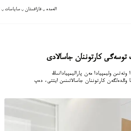
الەمدە
قازاقستان
ساياسات
ت
ڭ توسەگى كارتوننان جاسالادى
- 2020 -جىلى توكيودا وتەتىن وليمپيادا مەن پاراليمپيادانىڭ
ا وڭدەلگەن كارتوننان جاسالاتىنىن ايتتى، دەپ