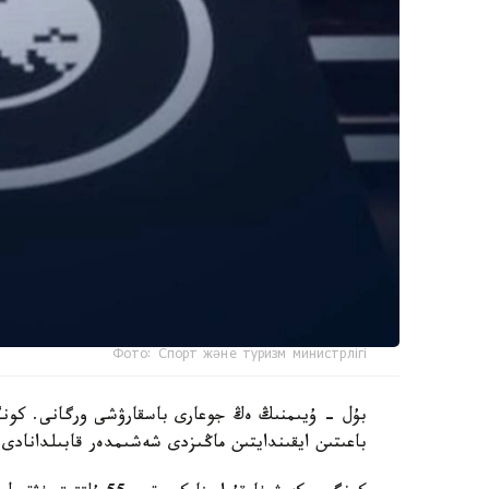
Фото: Спорт және туризм министрлігі
بۇل - ۇيىمنىڭ ەڭ جوعارى باسقارۋشى ورگانى. كونگر
باعىتىن ايقىندايتىن ماڭىزدى شەشىمدەر قابىلدانادى.