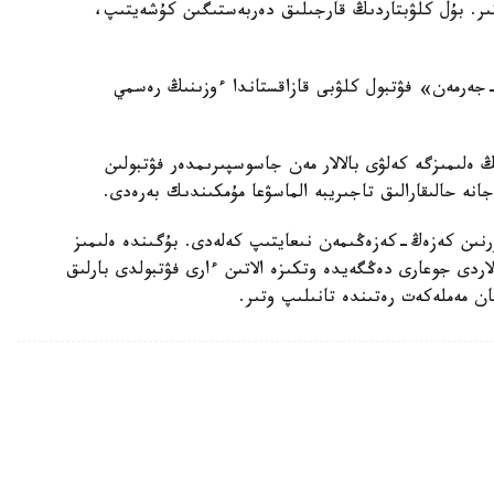
تىر. بۇل كلۋبتاردىڭ قارجىلىق دەربەستىگىن كۇشەيتىپ،
پاري سەن-جەرمەن» فۋتبول كلۋبى قازاقستاندا ءوزىنىڭ رەسمي
ەلىمىزگە كەلۋى بالالار مەن جاسوسپىرىمدەر فۋتبولىن
جانە حالىقارالىق تاجىريبە الماسۋعا مۇمكىندىك بەرەدى.
رنىن كەزەڭ-كەزەڭىمەن نىعايتىپ كەلەدى. بۇگىندە ەلىمىز
ردى جوعارى دەڭگەيدە وتكىزە الاتىن ءارى فۋتبولدى بارلىق
عان مەملەكەت رەتىندە تانىلىپ وتىر.