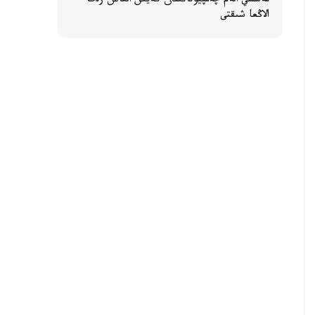
مەسسي الەم چەمپيوناتىنان كەيىن العاش رەت
الاڭعا شىقتى