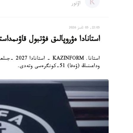
اۆتور
22:05, 05 تامىز 2026
استانادا ەۋروپالىق فۋتبول قاۋىمدا
وداعىنىڭ (ۋەفا) 51-كونگرەسى وتەدى.