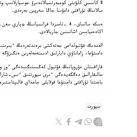
8 كاسىبي كلۋبتى كوممەرتسيالاندىرۋ جوسپارلانىپ و
سالانىڭ تۇراقتى دامۋىنا جاڭا سەرپىن بەرەدى.
ەسكە سالساق، 4 -تامىزدا فرانسيانىڭ «
اكادەمياسىن اشاتىنىن جاريالادى.
الەمدىك فۋتبولداعى جەتەكشى برەندتەردىڭ ءبىرىنىڭ 
دامىتۋعا، زاماناۋي دايارلىق ادىستەمەلەرىن ەنگىزۋگە 
قازاقستان ەۋروپانىڭ فۋتبول كەڭىستىگىندەگى ءوز و
حالىقارالىق دەڭگەيدەگى ءىرى سپورتتىق ءىس-شارالا
باعىتتا تۇراقتى دامىتۋعا قولايلى جاعداي قالىپتاستىر
سپورت