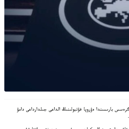
ەسس بارىسىندا ەۋروپا فۋتبولىنىڭ الداعى جىلدارداعى دامۋ