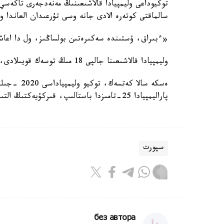
سالماقتى كوتەرە الادى جانە وسى تۇرعىدان العاندا و
«ءبىراق، ۇستىندە سەكىرەتىن بولساڭىز، ول دا اعا
وليمپيادا قالاشىعىنا جالپى 18 مىڭ توسەك قويىلادى، ال پاراليمپيادا كەزىندە ونىڭ 8 مىڭى عانا پايدالانىلادى.
پاراليمپيادا 25-تامىزدا باستالىپ، قىركۇيەكتىڭ التىسى كۇنى اياقتالادى.
سپورت
без автора