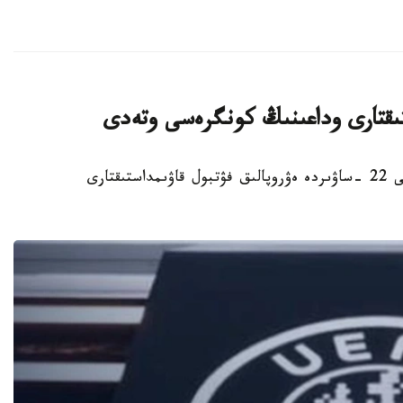
ستىقتارى وداعىنىڭ كونگرەسى وتەدى
استانا. KAZINFORM - استانادا 2027 -جىلعى 22 -ساۋىردە ەۋروپالىق فۋتبول قاۋىمداستىقتارى