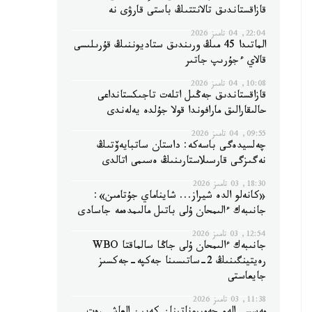
قازاقستاندىق تالانتتىڭ باستى قارۋى نە
22:04, 04 تامىز 2026
الماتىدا 45 مىڭ ورىندىق ستاديوننىڭ قۇرىلىسى
قالاي ءجۇرىپ جاتىر
10:08, 04 تامىز 2026
قازاقستاندىق جەڭىل اتلەت تاجىكستانداعى
حالىقارالىق مارافوندا قولا جۇلدە يەلەندى
09:55, 04 تامىز 2026
چەلسيدەگى باسەكە: داستان ساتبايەۆتىڭ
نەگىزگى قارسىلاستارىنىڭ ەسىمى اتالدى
18:30, 03 تامىز 2026
«كانەلو الدە شيراز... شايناماي جۇتامىن»:
جانىبەك ءالىمحان ۇلى باتىل مالىمدەمە جاسادى
12:54, 03 تامىز 2026
جانىبەك ءالىمحان ۇلى جاڭا سالماقتا WBO
رەيتينگىنىڭ 2-ساتىسىنا جەكپە-جەكسىز
جايعاستى
11:38, 03 تامىز 2026