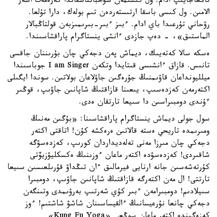
تاڭعاجايىپ ادام. ول كىسىمەن سۇحباتتاسقاندا كەرەمەت اسەر
الامىن. ول كىسى باسقا ارتىستەردەن تىم بولەك، دارا تۇلعا.
رۋحاني تۇرعىدا باي ادام. ءبىز ءبىر-بىرىمىزبەن قولتاڭبالار
الماستىق»، - دەپ جازدى ءانشى ينستاگرام پاراقشاسىندا.
ەسكە سالا كەتەيىك، ديماش پەن دجەكي چان بۇرىننان جاقسى
تانىس. قازاق ءانشىسى قىتايدا وتكەن I am Singer جوباسىندا
ميلليونداعان قاۋىمنىڭ جۇرەگىن جاۋلاعان بولاتىن. سوندا ايگىلى
اكتەرمەن كەزدەسىپ، يىعىنا قازاقتىڭ شاپانىن جاۋىپ، قوڭىر
ءۇندى دومبىراسىن دا سىيعا تارتقان ەدى.
سول جولى ديماش ينستاگرام پاراقشاسىنا: «بۇگىن مەنىڭ
ومىرىمدە تاريحي ەستە قالاتىن ەرەكشە كۇن! اتاقتى اكتەر
دجەكي چان مىرزا مەنى تەلەديداردان كورىپ، كەزدەسۋگە
شاقىردى! كەزدەسۋدە اكتەر ماعان ءوزىنىڭ ەكسكليۋزيۆتى
كۇرتەشەسىن جانە ارنايى فيرمالىق ءان تىڭداۋ قۇرىلعىسىن سىيعا
تارتتى! ال مەن اكتەرگە قازاقتىڭ شاپانىن جاۋىپ، دومبىرا
سىيلادىم! دومبىرامەن ءبىر كۇي شەرتىپ بەرۋىمدى وتىنگەن
دجەكي چانعا نۇرعيسانىڭ ءالقيساسىنان شاشۋ شاشتىم! ءوز
كەزەگىندە اكتەر ماعان سوڭعى «Kung Fu Yoga»