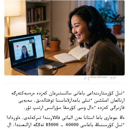
فوتو: kazinform/ج ي
ءتىل كۋرستارىنداعى باعانى سالىستىرعان كەزدە ەرەسەكتەرگە
ارنالعان اعىلشىن ءتىلى باعدارلاماسىنا توقتالدىق. سەبەبى
قازىرگى كەزدە ءدال وسى كۋرسقا سۇرانىس ارتىپ تۇر.
ەڭ جوعارى باعا استانا مەن الماتى قالالارىندا تىركەلدى. ەلوردادا
ءتىل كۋرسىنىڭ باعاسى 40000 - 85000 تەڭگە ارالىعىندا. ال