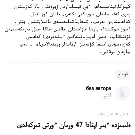
كينوكارتيناسىنداعى ءبي قيمىلدارىن ۇيرەتتى. بالا كەزىمنەن
بەرى كەلە جاتقان سۇيىكتى اكتەرىم ماعان ءوز اقىل-
كەڭەستەرىن بەرىپ، شىعارماشىلىعىمدى باقىلايتىنىن ايتتى.
ءسوز سوڭىندا، بارشا قازاقستان حالقىن جاڭا جىل مەرەكەسىمەن
قۇتتىقتاپ، ادەمى لەبىز-تىلەگىن ءبىلدىردى! كەلەسى
كەزدەسۋدى اسىعا كۇتەمىز! ارماندار ورىندالادى!» - دەپ
جازعان بولاتىن.
قوعام
без автора
اۆتور
09:10, 10 تامىز 2026
ەلىمىزدە ءبىر اپتادا 47 ورمان ءورتى تىركەلدى