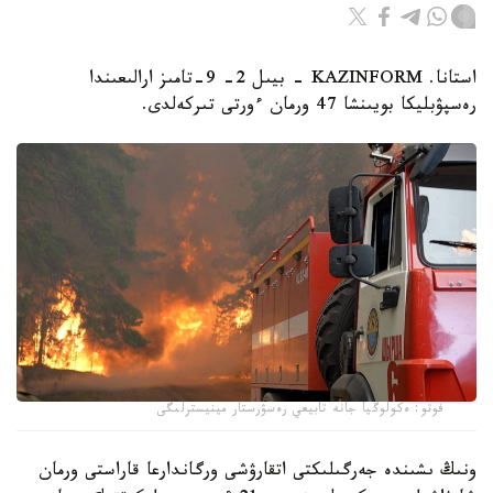
استانا. KAZINFORM - بيىل 2- 9-تامىز ارالىعىندا
رەسپۋبليكا بويىنشا 47 ورمان ءورتى تىركەلدى.
فوتو: ەكولوگيا جانە تابيعي رەسۋرستار مينيسترلىگى
ونىڭ ىشىندە جەرگىلىكتى اتقارۋشى ورگاندارعا قاراستى ورمان