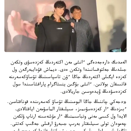
الەمدىك دارەجەدەگى ءانشى مەن اكتەردىڭ كەزدەسۋى وتكەن
جىلدىڭ جەلتوقسانىندا وتكەن ەدى. ديماش قۇدايبەرگەن ول
كەزدە ايگىلى اكتەردىڭ جاڭا ءۇن تاسپاسىنىڭ تۇساۋكەسەرىنە
قاتىسقان بولاتىن. ءانشى بۇگىن ينستاگرام پاراقشاسىندا سول
كەزدەسۋدىڭ ۆيدەوسىن جاريالادى.
«دجەكي چاننىڭ جاڭا البومىنىڭ تۇساۋ كەسەرىندە قوناقتامىن.
ءبىزدىڭ ءار كەزدەسۋىمىز، سىيلىقتار الماسۋمەن اياقتالادى.
الايدا ول كىسى مەنى وتباسىمنىڭ ءار مۇشەسىنە ارناپ ۇلكەن
چەمودان تولى سىيلىقتار بەرىپ جىبەرۋ ارقىلى جەڭىپ كەتتى.