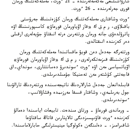
شارۋاشىلىعى مەكەمەلەرىندە - 21 ءورت، مەملەكەتتىك ورمان
قورى جەرلەرىندە - 26 ءورت.
ءورت وشاقتارى مەملەكەتتىك ورمان كۇزەتىنىڭ جەرۇستى
باقىلاۋى، ر م ق ك «قاز اۆياورمان قورعاۋ» كاسىپورنىنىڭ اۋە
پاترۋلدەۋى جانە ورمان ورتتەرىن ەرتە انىقتاۋ جۇيەلەرى ارقىلى
دەر كەزىندە انىقتالدى.
ورتتەرگە جەدەل دەن قويۋ ماقساتىندا مەملەكەتتىك ورمان
كۇزەتىنىڭ قىزمەتكەرلەرى، ر م ق ك «قاز اۆياورمان قورعاۋ»
اۆياتسياسى مەن اۋە ءورت ءسوندىرۋ دەسانتتارى، سونداي-اق
قاجەتتى كۇشتەر مەن تەحنيكا جۇمىلدىرىلدى.
قابىلدانعان جەدەل شارالاردىڭ ناتيجەسىندە ورتتەردىڭ تارالۋىنا
جول بەرىلمەي، وشاقتار قىسقا مەرزىمدە وقشاۋلانىپ،
ءسوندىرىلدى.
- ورماندى قورعاۋ - ورتاق مىندەت. تابيعات اياسىندا دەمالۋ
كەزىندە ءورت قاۋىپسىزدىگى تالاپتارىن قاتاڭ ساقتاۋعا
شاقىرامىز، - دەلىنگەن ەكولوگيا مينيسترلىگى حابارلاماسىندا.