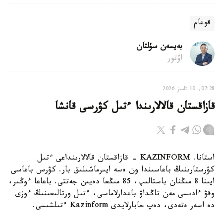
قوعام
بەيسەن سۇلتان
اۆتور
07:28, 10 تامىز 2026
قازاقستان قالالارىندا ءتىل كۋرسى قانشا
استانا. KAZINFORM - قازاقستان قالالارىنداعى ءتىل
كۋرستارىنىڭ باعاسىندا ون ەسە ايىرماشىلىق بار. كۋرس باعاسى
ايىنا 8 مىڭنان باستالىپ، 85 مىڭعا دەيىن جەتتى. باعاعا ءوڭىر،
وقۋ ءادىسى مەن تاڭداۋ باعدارلاماسى، ءتىل ورتالىعىنىڭ ءوزى
دە اسەر ەتەدى، دەپ حابارلايدى Kazinform ءتىلشىسى.