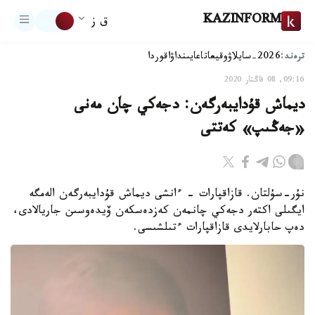
KAZINFORM
ق ز
ترەند:
2026-سايلاۋ
وقيعا
تاعايىنداۋ
اقوردا
09:16, 08 قاڭتار 2020
ديماش قۇدايبەرگەن: دجەكي چان مەنى
«جەڭىپ» كەتتى
نۇر-سۇلتان. قازاقپارات - ءانشى ديماش قۇدايبەرگەن الەمگە
ايگىلى اكتەر دجەكي چانمەن كەزدەسكەن ۆيدەوسىن جاريالادى،
دەپ حابارلايدى قازاقپارات ءتىلشىسى.