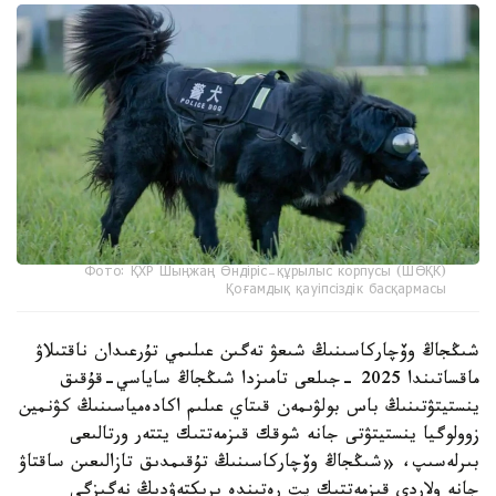
Фото: ҚХР Шыңжаң Өндіріс-құрылыс корпусы (ШӨҚК)
Қоғамдық қауіпсіздік басқармасы
شىڭجاڭ وۆچاركاسىنىڭ شىعۋ تەگىن عىلىمي تۇرعىدان ناقتىلاۋ
ماقساتىندا 2025 -جىلعى تامىزدا شىڭجاڭ ساياسي-قۇقىق
ينستيتۋتىنىڭ باس بولۋىمەن قىتاي عىلىم اكادەمياسىنىڭ كۋنمين
زوولوگيا ينستيتۋتى جانە شوقك قىزمەتتىك يتتەر ورتالىعى
بىرلەسىپ، «شىڭجاڭ وۆچاركاسىنىڭ تۇقىمدىق تازالىعىن ساقتاۋ
جانە ولاردى قىزمەتتىك يت رەتىندە ىرىكتەۋدىڭ نەگىزگى