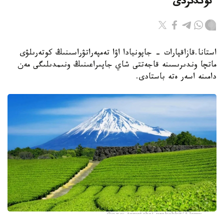
ءتوندىردى
استانا.قازاقپارات - جاپونيادا اۋا تەمپەراتۋراسىنىڭ كوتەرىلۋى
ماتچا وندىرىسىنە قاجەتتى شاي جاپىراعىنىڭ ونىمدىلىگى مەن
دامىنە اسەر ەتە باستادى.
Фото: tawatchai prakobkit/Alamy