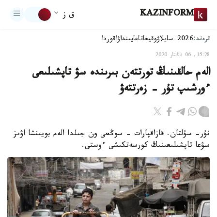
KAZINFORM
ق ز
ترەند:
2026-سايلاۋ
وقيعا
تاعايىنداۋ
اقوردا
15:28, 06 قاڭتار 2020
الەم حالقىنىڭ تورتتەن بىرىندە سۋ تاپشىلىعى
ءورشىپ تۇر - زەرتتەۋ
نۇر- سۇلتان. قازاقپارات - سوڭعى ون جىلدا الەم بويىنشا اۋىز
سۋعا تاپشىلىعىنىڭ كورسەتكىشى ءوستى.