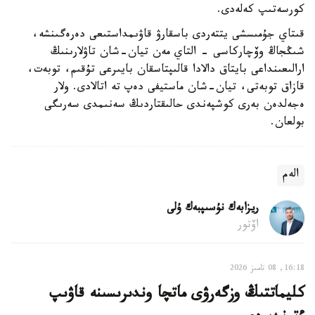
كورسەتىپ كەلەدى.
قىتاي جۇمىسشى يتتەردى باسقارۋ قاۋىمداستىعى دەرەگىنشە،
شىڭجاڭ وۆچاركاسى - التاي مەن تيان-شان تاۋلارىنىڭ
ارالىعىنداعى بايتاق دالادا قالىپتاسقان بايىرعى تۇقىم، توبەت،
قازاق توبەتى، تيان-شان ماستيفى دەپ تە اتالادى. ولار
ەجەلدەن بەرى كوشپەندى حالىقتاردىڭ سەنىمدى سەرىگى
بولعان.
الەم
ريزابەك نۇسىپبەك ۇلى
اۆتور
16:18, 08 تامىز 2026
كليماتتىڭ وزگەرۋى ماتچا وندىرىسىنە قاۋىپ