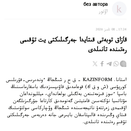
без автора
اۆتور
17:24, 08 تامىز 2026
قازاق توبەتى قىتايدا جەرگىلىكتى يت تۇقىمى
رەتىندە تانىلدى
استانا. KAZINFORM – ق ح ر شىڭجاڭ ءوندىرىس-قۇرىلىس
كورپۋسى (ش و ق ك) قوعامدىق قاۋىپسىزدىك باسقارماسىنىڭ
باسپا ءسوز قىزمەتىنەن بەلگىلى بولعانداي، ميلليونداعان
مۋتاتسيا نۇكتەسىن قامتيتىن گەنومدىق كارتاعا جۇرگىزىلگەن
اۋقىمدى زەرتتەۋ ناتيجەسىندە شىڭجاڭ وۆچاركاسى سولتۇستىك
قىتاي وڭىرىندە قالىپتاسقان بايىرعى جانە دەربەس جەرگىلىكتى
تۇقىم رەتىندە تانىلدى.