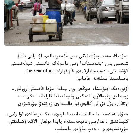
سۋدىڭ جەتىسپەۋشىلىگى مەن ەكسترەمالدى اۋا رايى تاياۋ
شىعىس پەن ءۇندىستاندا وسى ماسەلەگە قاتىستى شيەلەنىستى
كۇشەيتتى، دەپ حابارلايدى قازاقپارات The Guardian
باسىلىمىنا سىلتەمە جاساپ.
اۆتوردىڭ ايتۋىنشا، سوڭعى ون جىلدا سۋعا قاتىستى زورلىق-
زومبىلىق وقيعالارى الدىڭعى ونجىلدىققا قاراعاندا ەكى ەسە
ارتقان. بۇل تۋرالى كاليفورنيا عالىمدارى زەرتتەۋ جۇرگىزدى.
«بۇل تەندەنتسيا حالىق سانىنىڭ ارتۋى، ەكسترەمالدى اۋا رايى،
كليماتتىق داعدارىس ناتيجەسىندە پايدا بولعان الاڭداۋشىلىقتى
سۋرەتتەيدى» ، دەپ جازادى باسىلىم.