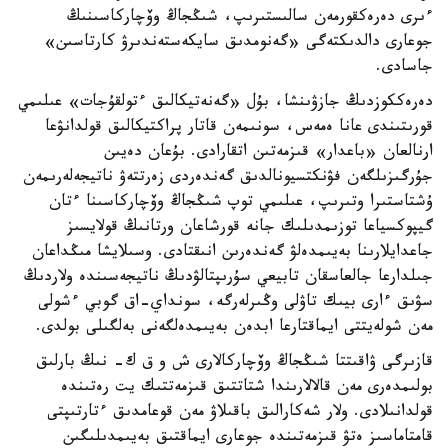
ءىرى دەرەكقورمەن سالىستىرىپ، شىڭجاڭ وۆچاركاسىنىڭ
جوعارى دالدىكتەگى «گەنومدىق سايكەستەندىرۋ كارتاسىن»
جاسادى.
دەرەككوزدىڭ جازۋىنشا، بۇل «گەنەتيكالىق ءتولقۇجات» عىلىمي
قورىتىندى عانا ەمەس، سونىمەن قاتار پراكتيكالىق قولدانۋعا
ارنالعان «باعدار» قىزمەتىن اتقارادى. بۇعان دەيىن
جۇرگىزىلگەن فۋنكتسيونالدىق گەندەردى زەرتتەۋ ناتيجەلەرىمەن
ۇشتاستىرا وتىرىپ، عىلىمي توپ شىڭجاڭ وۆچاركاسىنا ءتان
گيپوكسياعا توزىمدىلىك جانە قورشاعان ورتانىڭ قولايسىز
جاعدايلارىنا بەيىمدەلۋ گەندەرىن انىقتادى. وسىلايشا مىڭداعان
جىلدارعا جالعاسقان تابيعي سۇرىپتالۋدىڭ ناتيجەسىندە ولاردىڭ
سۋىق ءارى بيىك تاۋلى وڭىرلەرگە، سونداي-اق گوبي ءشولى
مەن شولەيتتى ايماقتارعا ابدەن بەيىمدەلگەنى بەلگىلى بولدى.
قازىرگى ۋاقىتتا شىڭجاڭ وۆچاركالارى ش و ق ك- نىڭ بارلىق
بولىمدەرى مەن قالالارىندا شتاتتىق قىزمەتتىك يت رەتىندە
قولدانىلادى. ولار شەكارالىق باقىلاۋ مەن قوعامدىق ءتارتىپتى
قامتاماسىز ەتۋ قىزمەتىندە جوعارى ايماقتىق بەيىمدىلىگىن