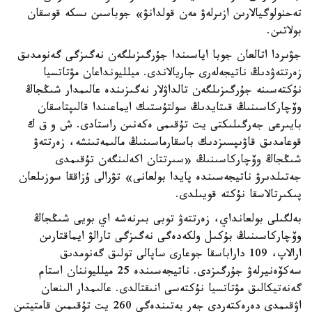
تەحنولوگيالارىن ازىرلەۋ مەن قولدانۋ» جوباسىن ىسكە قوسقان
بولاتىن.
جۋىردا اتالعان جوبا اياسىندا جۇرگىزىلگەن نەگىزگى گەنومدىق
زەرتتەۋدىڭ ناتيجەلەرى جاريالاندى. ميلليونداعان مۋتاتسيا
نۇكتەسىنە جۇرگىزىلگەن تالداۋلار نەگىزىندە عالىمدار شىڭجاڭ
وۆچاركاسىنىڭ قىتايدىڭ سولتۇستىك ايماعىندا قالىپتاسقان
بايىرعى جەرگىلىكتى يت تۇقىمى ەكەنىن راستادى. ش و ق ك
قوعامدىق قاۋىپسىزدىك باسقارماسىنىڭ مالىمەتىنشە، زەرتتەۋ
شىڭجاڭ وۆچاركاسىنىڭ «سىرتتان اكەلىنگەن تۇقىمدى
جەتىلدىرۋ ناتيجەسىندە پايدا بولعانى» تۋرالى ۇزاققا سوزىلعان
پىكىرتالاسقا نۇكتە قويىلدى.
بەلگىلى بولعانداي، زەرتتەۋ توبى بىرنەشە اي بويى شىڭجاڭ
وۆچاركاسىنىڭ بۇكىل ولكەدەگى نەگىزگى تارالۋ ايماقتارىن
ارالاپ، 109 داراباسقا جوعارى ساپالى تولىق گەنومدىق
سەكۆەنيرلەۋ جۇرگىزدى. ناتيجەسىندە 25 ميلليوننان استام
گەنەتيكالىق مۋتاتسيا نۇكتەسى انىقتالدى. عالىمدار الىنعان
اۋقىمدى دەرەكتەردى جەر بەتىندەگى 260 يت تۇقىمىن قامتيتىن