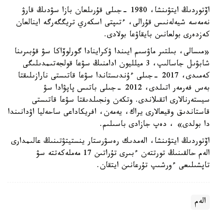
اۆتوردىڭ ايتۋىنشا، 1980 -جىلى قۇرىلعان بازا سۋدىڭ قارۋ
نەمەسە شيەلەنىس قۇرالى، ءتىپتى اسكەري تريگگەرگە اينالعان
كەزدەرى بولعانىن بايقاۋعا بولادى.
«مىسالى، بىلتىر ماۋسىم ايىندا ۋكراينادا گورلوۆاكا سۋ قۇبىرىنا
شابۋىل جاسالىپ، 3 ميلليون ادامنىڭ سۋعا قولجەتىمدىلىگى
كەمىدى، 2017 -جىلى ءۇندىستاندا سۋعا قاتىستى نارازىلىقتا
بەس فەرمەر اتىلدى، 2012 -جىلى باتىس پاپۋادا سۋ
سيستەرنالارى اتقىلاندى. وتكەن ونجىلدىقتا سۋعا قاتىستى
قاستاندىق وقيعالارى يراك، يەمەن، افريكاداعى ساحەليا اۋدانىندا
دا بولدى» ، دەپ جازادى باسىلىم.
اۆتوردىڭ ايتۋىنشا، الەمدىك رەسۋرستار ينستيتۋتىنىڭ عالىمدارى
الەم حالقىنىڭ تورتتەن ءبىرى تۇراتىن 17 مەملەكەتتە سۋ
تاپشىلىعى ءورشىپ تۇرعانىن ايتقان.
الەم