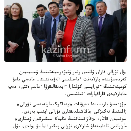
بۇل تۋرالى قازاق ۇلتتىق ونەر ۋنيۆەرسيتەتىنىڭ ۇجىمىمەن
كەزدەسۋىندە پارلامەنت ءماجىلىسى الەۋمەتتىك- مادەني دامۋ
كوميتەتىنىڭ ءتورايىمى گۇلشارا ءابدىقالىقوۆا ءمالىم ەتتى، دەپ
حابارلايدى قازاقپارات ءتىلشىسى.
جۇزدەسۋ بارىسىندا دەپۋتات «پەداگوگ مارتەبەسى تۋرالى»
زاڭىنىڭ نەگىزگى جاڭاشىلدىقتارى تۋرالى ايتىپ بەردى.
سونىمەن قاتار، «قازاقستاننىڭ ەڭبەك سىڭىرگەن ۇستازى»
ماراپاتىن تاعايىنداۋ شارالارى تۋرالى پىكىر الماسۋ بولدى. بۇل