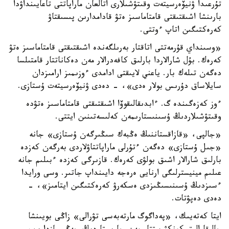
تۇرعىدا ۋنيۆەرسيتەت وقىتۋشىلارى اتالعان ماراپاتتى تاعايىنداۋدا
بارىنشا اشىقتىقتى قامتاماسىز ەتۋ قادامدارىن پىسىقتاۋ
كەرەكتىگىن اتاپ ءوتتى.
«وسىنداي قۇرمەتتى اتاقتار بەرىلگەندە اشىقتىقتى قامتاماسىز ەتۋ
كەرەك. بۇل شارالاردا بارلىق كافەدرالار مەن دەكاناتتار قامتىلسا
دەگەن تىلەك بار. ياعني لايىقتى ادامدى ءوزىمىز ارامىزدان
سايلاساق دۇرىس بولار ەدى»، - دەدى ۋنيۆەرسيتەت ۇستازى.
ءوز كەزەگىندە گ. ءابدىقالىقوۆا اشىقتىقتى قامتاماسىز ەتۋدە
وقىتۋشىلاردىڭ ۇسىنىستارىمەن كەلىسەتىنىن ايتتى.
«جالپى، «قازاقستاننىڭ ەڭبەك سىڭىرگەن ۇستازى» جانە
«جىل ۇستازى» دەگەن ءتۇرلى ماراپاتتاۋلاردى بەرگەن كەزدە
بارلىق شارالار اشىق بولۋى كەرەك. قازىرگى كەزدە ءبىلىم جانە
عىلىم مينيسترلىگى ارنايى ەرەجە دايىنداپ جاتىر. وسى ورايدا
ءسىزدىڭ ۇسىنىسىڭىزدى ەسكەرۋ كەرەكتىگىن ايتامىز»، -
دەدى دەپۋتات.
ايتا كەتەيىك، «پەداگوگ مارتەبەسى تۋرالى» زاڭى بويىنشا