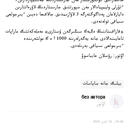
حالىقارالىق كونكۋرستتار مەن جارىستاردىڭ جەڭىمپازدارىن،
ءتۇرلى وليمپيادالار مەن سپورتتىق جارىستاردىڭ لاۋرەاتتارىن
دايارلاعان پەداگوگتەرگە 3 لاۋازىمدىق جالاقىعا دەيىن ءبىرجولعى
سىياقى تولەنەدى.
«قازاقستاننىڭ ەڭبەك سىڭىرگەن ۇستازى» مەملەكەتتىك ماراپات
تاعايىندالادى جانە يەگەرلەرىنە 1000 ا
ە
ك مولشەرىندە
ءبىرجولعى سىياقى بەرىلەدى.
اۆتور:
رۋسلان عابباسوۆ
بيلىك جانە ساياسات
без автора
اۆتور
19:06, 10 تامىز 2026