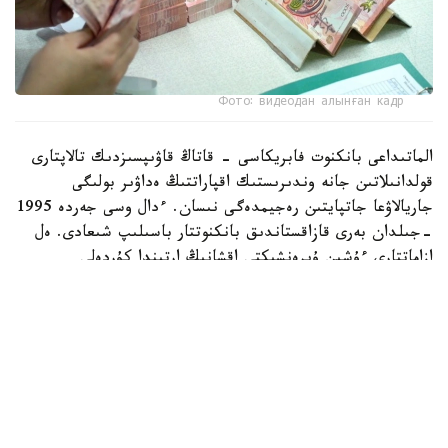
Фото: видеодан алынған кадр
الماتىداعى بانكنوت فابريكاسى - قاتاڭ قاۋىپسىزدىك تالاپتارى
قولدانىلاتىن جانە وندىرىستىك اقپاراتتىڭ ەداۋىر بولىگى
جاريالاۋعا جاتپايتىن رەجيمدەگى نىسان. ءدال وسى جەردە 1995
-جىلدان بەرى قازاقستاندىق بانكنوتتار باسىلىپ شىعادى. ەل
ازاماتتارى ءۇشىن ۇيرەنشىكتى اقشانىڭ ارتىندا كۇردەلى
تەحنولوگيالىق ۇدەرىس پەن ديزاينەرلەردىڭ، ينجەنەرلەردىڭ،
تەحنولوگتار مەن قورعانىس ماماندارىنىڭ جۇمىسى جاتىر.