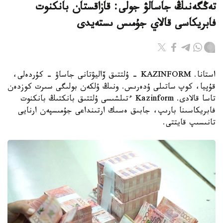
تەڭگەنىڭ جاسالۋ جولى: قازاقستان بانكنوت
فابريكاسى قالاي جۇمىس ىستەيدى
استانا. KAZINFORM - ۇلتتىق ۆاليۋتانى جاساۋ - كۇردەلى،
قۇپيا، كوپ ساتىلى ۇدەرىس. ونىڭ ۇلكەن بولىگى سىرت كوزدەن
تاسا قالادى. Kazinform ءتىلشىسى ۇلتتىق بانكتىڭ بانكنوت
فابريكاسىنا بارىپ، جابىق ەسىك ارتىنداعى جۇمىسپەن ارنايى
تانىسىپ قايتتى.