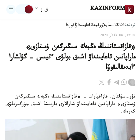
KAZINFORM
ق ز
ترەند:
2026-سايلاۋ
وقيعا
تاعايىنداۋ
اقوردا
15:02, 06 قاڭتار 2020
«قازاقستاننىڭ ەڭبەك سىڭىرگەن ۇستازى»
ماراپاتىن تاعايىنداۋ اشىق بولۋى ءتيىس - گۇلشارا
ءابدىقالىقوۆا
نۇر-سۇلتان. قازاقپارات - «قازاقستاننىڭ ەڭبەك سىڭىرگەن
ۇستازى» ماراپاتىن تاعايىنداۋ شارالارى بارىنشا اشىق جۇرگىزىلۋى
كەرەك.