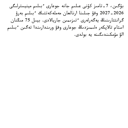
بۇگىن، 7-تامىز كۇنى عىلىم جانە جوعارى ءبىلىم مينيسترلىگى
2026-2027 وقۋ جىلىنا ارنالعان مەملەكەتتىك ءبىلىم بەرۋ
گرانتتارىنىڭ يەگەرلەرى ءتىزىمىن جاريالادى. بيىل 75 مىڭنان
استام تالاپكەر ەلىمىزدىڭ جوعارى وقۋ ورىندارىندا تەگىن ءبىلىم
الۋ مۇمكىندىگىنە يە بولدى.
بۇل كۇن كونكۋرس ناتيجەلەرىن تاعاتسىزدانا كۇتكەن مىڭداعان
قازاقستاندىق تۇلەك ءۇشىن ەڭ ماڭىزدى ءارى ۋايىمعا تولى
ساتتەردىڭ بىرىنە اينالدى.