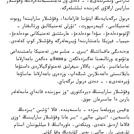
شاراسى وتكىزىلدى»، - دەدى ول ماجىلىسمەندەردىڭ وقۋشىلار
سارايىن ارالاۋى كەزىندە تىلشىلەرگە.
ەربول ىرگەبايدىڭ ايتۋىنا قاراعاندا، وقۋشىلار سارايىندا روبوت
تەحنيكاسى، كيبەرسپورت، ءتۇرلى تەحنيكالىق ورتالىقتار -
اۆتومودەلدەۋ، سۋدا مودەلدەۋ، عارىشتىق تەحنيكانى مودەلدەۋ،
حيميا- فيزيكا باعىتتارىندا ۇيىرمەلەرگە وقۋشىلار كوپ كەلەدى.
«ەندىگى ماقساتتىڭ ءبىرى - عىلىم مەن تەحنيكا باعىتىنداعى
«تۋمو» ورتالىعىنا نەگىزدەلگەن
«Sana»
دەگەن باعدارلاما
جاساعانبىز. ياعني، بالالار سيفرلىق تەحنولوگيالاردى دامىتۋعا
بايلانىستى داعدىلارىن شىڭداپ، وزدەرى باعدارلاما جاساۋعا
ۇيرەنەدى»، - دەدى ەربول ىرگەباي.
وقۋشىلار سارايىنىڭ ديرەكتورى ءوز سوزىندە قانداي ماسەلەلەر
بارىن دا جاسىرعان جوق.
«قيىن پروبلەما بىزدە - باسسەيندە. قالا ءۇشىن ءبىزدىڭ
باسسەين، ءتىپتى جالپى، ءبىر عانا وقۋشىلار سارايىنىڭ ءوزى
قالاعا ازدىق ەتەدى. ويتكەنى، ەلوردانىڭ 1 ميلليوننان استام
تۇرعىنى بار. جالپى، بەس كۇندىك وقۋ كۇنى