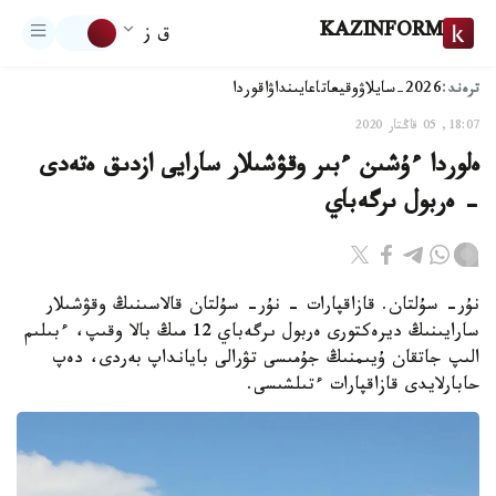
KAZINFORM
ق ز
ترەند:
2026-سايلاۋ
وقيعا
تاعايىنداۋ
اقوردا
18:07, 05 قاڭتار 2020
ەلوردا ءۇشىن ءبىر وقۋشىلار سارايى ازدىق ەتەدى
- ەربول ىرگەباي
نۇر- سۇلتان. قازاقپارات - نۇر- سۇلتان قالاسىنىڭ وقۋشىلار
سارايىنىڭ ديرەكتورى ەربول ىرگەباي 12 مىڭ بالا وقىپ، ءبىلىم
الىپ جاتقان ۇيىمنىڭ جۇمىسى تۋرالى بايانداپ بەردى، دەپ
حابارلايدى قازاقپارات ءتىلشىسى.