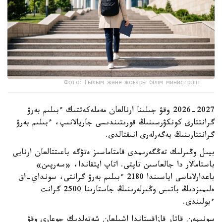
Фото: Ғылым және жоғары білім министрлігі
2026-2027 وقۋ جىلىنا ارنالعان مەملەكەتتىك ءبىلىم بەرۋ
گرانتتارى كونكۋرسىنىڭ قورىتىندىسى جاريالانىپ، ءبىلىم بەرۋ
گرانتتارىنىڭ يەگەرلەرى انىقتالدى.
بيىل وڭىرلىك تەڭگەرىمدى قامتاماسىز ەتۋگە باعىتتالعان ارنايى
باستامالار دا جالعاسىن تاپتى. اتاپ ايتقاندا، «سەرپىن»
باعدارلاماسى اياسىندا 2180 ءبىلىم بەرۋ گرانتى، سونداي-اق
ەلىمىزدىڭ باتىس وڭىرلەرىنىڭ جاستارىنا 2500 گرانت
ءبولىندى.
سونىمەن قاتار قازاقستاندا اشىلعان شەتەلدىك جوعارى وقۋ