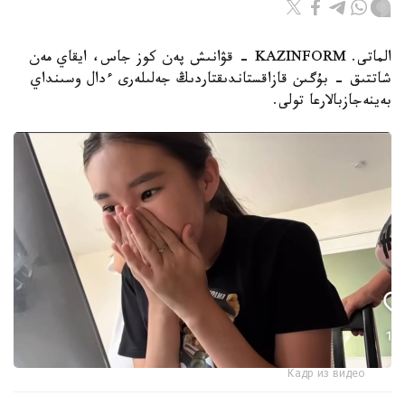
الماتى. KAZINFORM - قۋانىش پەن كوز جاس، ايقاي مەن
شاتتىق - بۇگىن قازاقستاندىقتاردىڭ جەلىلەرى ءدال وسىنداي
بەينەجازبالارعا تولى.
Кадр из видео