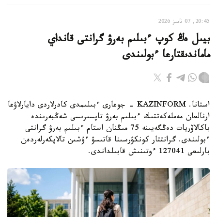
20:45, 07 تامىز 2026
بيىل ەڭ كوپ ءبىلىم بەرۋ گرانتى قانداي
ماماندىقتارعا ءبولىندى
استانا. KAZINFORM - جوعارى ءبىلىمدى كادرلاردى دايارلاۋعا
ارنالعان مەملەكەتتىك ءبىلىم بەرۋ تاپسىرىسى شەڭبەرىندە
باكالاۆريات دەڭگەيىنە 75 مىڭنان استام ءبىلىم بەرۋ گرانتى
ءبولىندى. گرانتتار كونكۋرسىنا قاتىسۋ ءۇشىن تالاپكەرلەردەن
بارلىعى 127041 ءوتىنىش قابىلداندى.