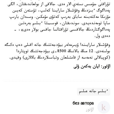
تۇراقتى جۇمىس ىستەي الار ەدى. جالاقى از بولعاندىقتان، الگى
پەداگوگ ءبىزدىڭ وقۋشىلار سارايىنا كەلىپ، تۇستەن كەيىن
مۋزىكا مەكتەبىنە ساباق بەرىپ كەتۋى مۇمكىن. وسىدان بارىپ
ساپا تومەندەيدى. سوندىقتان، قوسىمشا ءبىلىم بەرەتىن
پەداگوگتاردىڭ جالاقىسى تۇراقتالسا جاقسى بولار ەدى»، -
دەدى ول.
وقۋشىلار سارايىندا ۇيىرمەلەر بيۋدجەتتىك جانە اقىلى دەپ ەكىگە
بولىنەدى. 12 مىڭ بالانىڭ 8500-ى بيۋدجەتتىك توپتاردا
(كوپبالالى نەمەسە از قامتىلعان وتباسىلاردىڭ بالالارى) وقيدى.
اۆتور: ايان بەكەن ۇلى
ءبىلىم جانە عىلىم
без автора
اۆتور