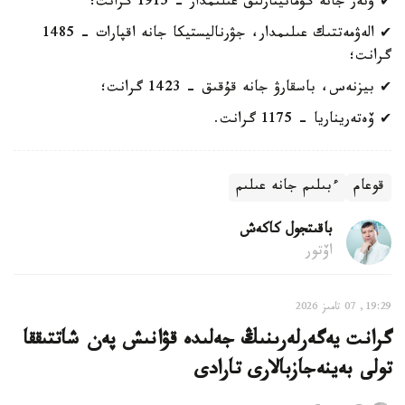
✔ ونەر جانە گۋمانيتارلىق عىلىمدار - 1915 گرانت؛
✔ الەۋمەتتىك عىلىمدار، جۋرناليستيكا جانە اقپارات - 1485
گرانت؛
✔ بيزنەس، باسقارۋ جانە قۇقىق - 1423 گرانت؛
✔ ۆەتەريناريا - 1175 گرانت.
قوعام
ءبىلىم جانە عىلىم
باقىتجول كاكەش
اۆتور
19:29, 07 تامىز 2026
گرانت يەگەرلەرىنىڭ جەلىدە قۋانىش پەن شاتتىققا
تولى بەينەجازبالارى تارادى