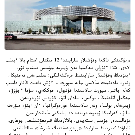
«بۇگىنگى تاڭدا وقۋشىلار سارايىندا 12 مىڭنان استام بالا ءبىلىم
الادى. 125 ءتۇرلى سەكسيا مەن ۇيىرمە جۇمىس ىستەپ تۇر.
ءبىزدىڭ وقۋشىلار سارايىنىڭ ەرەكشەلىگى: عىلىم مەن تەحنيكا،
ونەر، مادەنيەت سالاسى جانە سپورت - ءۇش باعىت قاتار دامىپ
كەلە جاتىر. سپورت سالاسىندا فۋتبول، حوككەي، سۋدا ءجۇزۋ،
جەڭىل اتلەتيكا، بوكس، ساداق اتۋ، كۇرەس تۇرلەرىنەن
ۇيىرمەلەر بولسا، ونەر سالاسىندا حورەوگرافيا، ءان ايتۋ، سۋرەت
سالۋ، كەراميكا ۇيىرمەلەرىندە دە بىلىكتى ماماندار مەن
مۇعالىمدەر جۇمىس ىستەيدى. بالالاردىڭ قىزىعۋشىلىعى جوعارى.
تاياۋدا ءبىزدىڭ سارايدا «پرەزيدەنتتىك شىرشا» سالتاناتتى