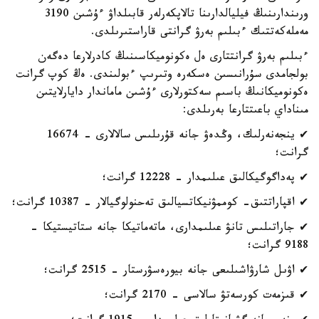
ورىندارىنىڭ فيليالدارىنا تالاپكەرلەر قابىلداۋ ءۇشىن 3190
مەملەكەتتىك ءبىلىم بەرۋ گرانتى قاراستىرىلدى.
ءبىلىم بەرۋ گرانتتارى ەل ەكونوميكاسىنىڭ كادرلارعا دەگەن
بولجامدى سۇرانىسىن ەسكەرە وتىرىپ ءبولىندى. ەڭ كوپ گرانت
ەكونوميكانىڭ باسىم سەكتورلارى ءۇشىن ماماندار دايارلايتىن
مىناداي باعىتتارعا بەرىلدى:
✔ ينجەنەرلىك، وڭدەۋ جانە قۇرىلىس سالالارى - 16674
گرانت؛
✔ پەداگوگيكالىق عىلىمدار - 12228 گرانت؛
✔ اقپاراتتىق- كوممۋنيكاتسيالىق تەحنولوگيالار - 10387 گرانت؛
✔ جاراتىلىس تانۋ عىلىمدارى، ماتەماتيكا جانە ستاتيستيكا -
9188 گرانت؛
✔ اۋىل شارۋاشىلىعى جانە بيورەسۋرستار - 2515 گرانت؛
✔ قىزمەت كورسەتۋ سالاسى - 2170 گرانت؛