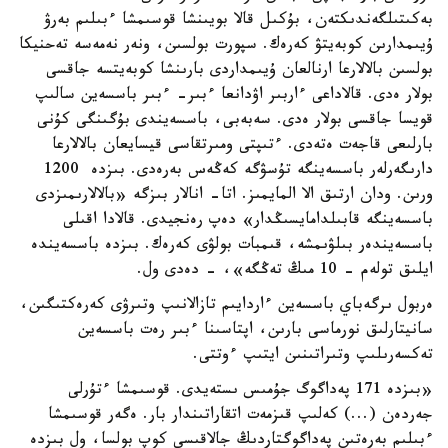
بەكىتىلگەندىكتەن، بۇكىل قالا بويىنشا قوسىمشا ءبىلىم بەرۋ
ۇيىمدارىن كوبەيتۋ كەرەك. سپورت بولسىن، ونەر نەمەسە تەحنيكا
بولسىن بالالارعا ارنالعان ۇيىمداردى بارىنشا كوبەيتسە جاقسى
بولار ەدى. قالاداعى ءاربىر اۋدانعا ءبىر- ءبىر باسسەين سالىپ
قويسا جاقسى بولار ەدى. سەبەبى، باسسەيندى بۇگىنگى كۇنى
بارلىعى قاجەت ەتەدى. ءتىپتى ومىرتقاسى قيسايعان بالالارعا
دارىگەرلەر باسسەينگە تۇسۋگە كەڭەس بەرەدى. بىزدە 1200
ورىن. ودان ارتىق الا المايمىز. اتا- انالار بىزگە «بالالارىمىزدى
باسسەينگە قابىلدامايسىڭدار» دەپ رەنجيدى. قالادا اقىلى
باسسەيندەر بىلۋىمشە، قىمبات بولۋى كەرەك. بىزدە باسسەيندە
ايلىق تولەم - 10 مىڭ تەڭگە»، - دەدى ول.
ەربول ىرگەباي باسسەين ءاردايىم تازالانىپ وتىرۋى كەرەكتىگىن،
سانيتارلىق نورماسى بارىن، اپتاسىنا ءبىر رەت باسسەين
تەكسەرىلىپ وتىراتىنىن ايتىپ ءوتتى.
«بىزدە 171 پەداگوگ جۇمىس ىستەيدى. قوسىمشا ءتۇرلى
جەردەن (...) كەلىپ قىزمەت اتقاراتىندار بار. ەگەر قوسىمشا
ءبىلىم بەرەتىن پەداگوگتاردىڭ جالاقىسى كوپ بولسا، ول بىزدە