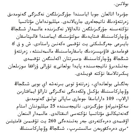
بولاتىن.
جۋىردا اتالعان جوبا اياسىندا جۇرگىزىلگەن نەگىزگى گەنومدىق
زەرتتەۋدىڭ ناتيجەلەرى جاريالاندى. ميلليونداعان مۋتاتسيا
نۇكتەسىنە جۇرگىزىلگەن تالداۋلار نەگىزىندە عالىمدار شىڭجاڭ
وۆچاركاسىنىڭ قىتايدىڭ سولتۇستىك ايماعىندا قالىپتاسقان
بايىرعى جەرگىلىكتى يت تۇقىمى ەكەنىن راستادى. ش و ق ك
قوعامدىق قاۋىپسىزدىك باسقارماسىنىڭ مالىمەتىنشە، زەرتتەۋ
شىڭجاڭ وۆچاركاسىنىڭ «سىرتتان اكەلىنگەن تۇقىمدى
جەتىلدىرۋ ناتيجەسىندە پايدا بولعانى» تۋرالى ۇزاققا سوزىلعان
پىكىرتالاسقا نۇكتە قويىلدى.
بەلگىلى بولعانداي، زەرتتەۋ توبى بىرنەشە اي بويى شىڭجاڭ
وۆچاركاسىنىڭ بۇكىل ولكەدەگى نەگىزگى تارالۋ ايماقتارىن
ارالاپ، 109 داراباسقا جوعارى ساپالى تولىق گەنومدىق
سەكۆەنيرلەۋ جۇرگىزدى. ناتيجەسىندە 25 ميلليوننان استام
گەنەتيكالىق مۋتاتسيا نۇكتەسى انىقتالدى. عالىمدار الىنعان
اۋقىمدى دەرەكتەردى جەر بەتىندەگى 260 يت تۇقىمىن قامتيتىن
ءىرى دەرەكقورمەن سالىستىرىپ، شىڭجاڭ وۆچاركاسىنىڭ