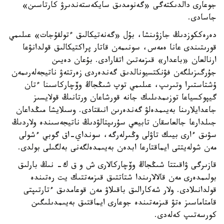
جوعارى دالدىكتەگى «گەنومدىق سايكەستەندىرۋ كارتاسىن»
جاسادى.
دەرەككوزدىڭ جازۋىنشا، بۇل «گەنەتيكالىق ءتولقۇجات» عىلىمي
قورىتىندى عانا ەمەس، سونىمەن قاتار پراكتيكالىق قولدانۋعا
ارنالعان «باعدار» قىزمەتىن اتقارادى. بۇعان دەيىن
جۇرگىزىلگەن فۋنكتسيونالدىق گەندەردى زەرتتەۋ ناتيجەلەرىمەن
ۇشتاستىرا وتىرىپ، عىلىمي توپ شىڭجاڭ وۆچاركاسىنا ءتان
گيپوكسياعا توزىمدىلىك جانە قورشاعان ورتانىڭ قولايسىز
جاعدايلارىنا بەيىمدەلۋ گەندەرىن انىقتادى. وسىلايشا مىڭداعان
جىلدارعا جالعاسقان تابيعي سۇرىپتالۋدىڭ ناتيجەسىندە ولاردىڭ
سۋىق ءارى بيىك تاۋلى وڭىرلەرگە، سونداي-اق گوبي ءشولى
مەن شولەيتتى ايماقتارعا ابدەن بەيىمدەلگەنى بەلگىلى بولدى.
قازىرگى ۋاقىتتا شىڭجاڭ وۆچاركالارى ش و ق ك- نىڭ بارلىق
بولىمدەرى مەن قالالارىندا شتاتتىق قىزمەتتىك يت رەتىندە
قولدانىلادى. ولار شەكارالىق باقىلاۋ مەن قوعامدىق ءتارتىپتى
قامتاماسىز ەتۋ قىزمەتىندە جوعارى ايماقتىق بەيىمدىلىگىن
كورسەتىپ كەلەدى.