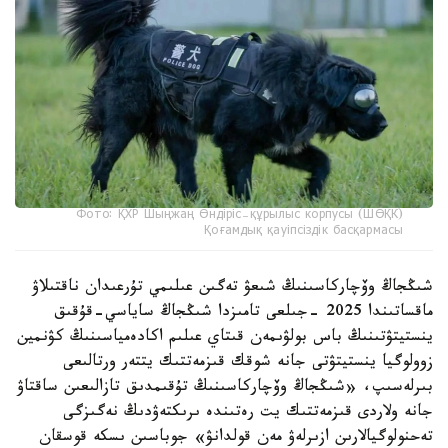
Фото: ҚХР Шыңжаң Өндіріс-құрылыс корпусы (ШӨҚК)
Қоғамдық қауіпсіздік басқармасы
شىڭجاڭ وۆچاركاسىنىڭ شىعۋ تەگىن عىلىمي تۇرعىدان ناقتىلاۋ
ماقساتىندا 2025 -جىلعى تامىزدا شىڭجاڭ ساياسي-قۇقىق
ينستيتۋتىنىڭ باس بولۋىمەن قىتاي عىلىم اكادەمياسىنىڭ كۋنمين
زوولوگيا ينستيتۋتى جانە شوقك قىزمەتتىك يتتەر ورتالىعى
بىرلەسىپ، «شىڭجاڭ وۆچاركاسىنىڭ تۇقىمدىق تازالىعىن ساقتاۋ
جانە ولاردى قىزمەتتىك يت رەتىندە ىرىكتەۋدىڭ نەگىزگى
تەحنولوگيالارىن ازىرلەۋ مەن قولدانۋ» جوباسىن ىسكە قوسقان