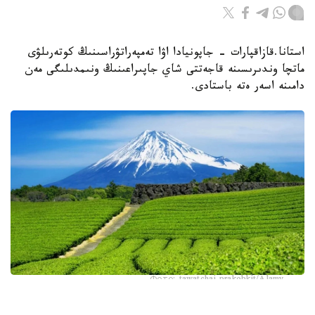
استانا.قازاقپارات - جاپونيادا اۋا تەمپەراتۋراسىنىڭ كوتەرىلۋى
ماتچا وندىرىسىنە قاجەتتى شاي جاپىراعىنىڭ ونىمدىلىگى مەن
دامىنە اسەر ەتە باستادى.
Фото: tawatchai prakobkit/Alamy