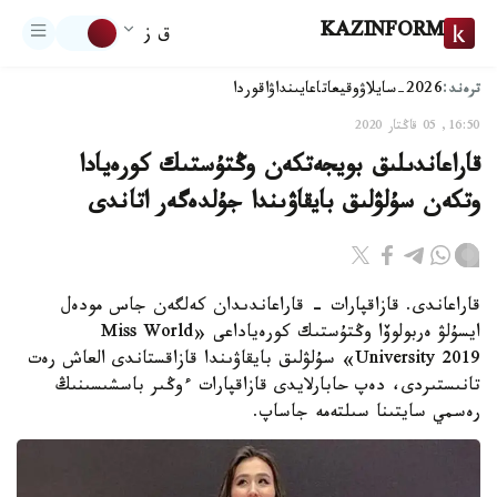
KAZINFORM
ق ز
ترەند:
2026-سايلاۋ
وقيعا
تاعايىنداۋ
اقوردا
16:50, 05 قاڭتار 2020
قاراعاندىلىق بويجەتكەن وڭتۇستىك كورەيادا
وتكەن سۇلۋلىق بايقاۋىندا جۇلدەگەر اتاندى
قاراعاندى. قازاقپارات - قاراعاندىدان كەلگەن جاس مودەل
ايسۇلۋ ەربولوۆا وڭتۇستىك كورەياداعى «Miss World
University 2019» سۇلۋلىق بايقاۋىندا قازاقستاندى العاش رەت
تانىستىردى، دەپ حابارلايدى قازاقپارات ءوڭىر باسشىسىنىڭ
رەسمي سايتىنا سىلتەمە جاساپ.