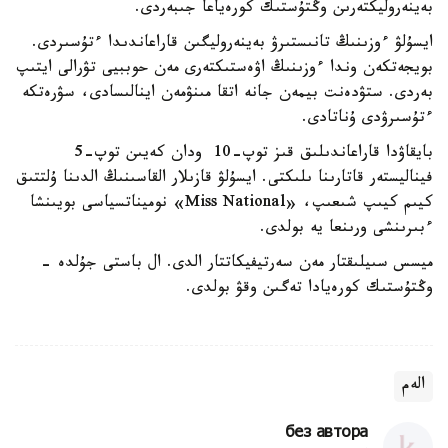
بەينەروليكتەرىن وڭتۇستىك كورەياعا جىبەردى.
ايسۇلۋ ءوزىنىڭ تانىستىرۋ بەينەروليگىن قاراعاندىدا ءتۇسىردى.
بويجەتكەن وندا ءوزىنىڭ اۋەستىكتەرى مەن حوببيى تۋرالى ايتىپ
بەردى. ستۋدەنت بيمەن جانە اتقا مىنۋمەن اينالىسادى، سۋرەتكە
ءتۇسىرۋدى ۇناتادى.
بايقاۋدا قاراعاندىلىق قىز توپ-10 ودان كەيىن توپ-5
فيناليستەر قاتارىنا ىلىكتى. ايسۇلۋ قازىلار القاسىنىڭ الدىنا ۇلتتىق
كيىم كيىپ شىعىپ،
«Miss National»
نوميناتسياسى بويىنشا
ءبىرىنشى ورىنعا يە بولدى.
ميسس سىيلىقتار مەن سەرتيفيكاتتار الدى. ال باستى جۇلدە -
وڭتۇستىك كورەيادا تەگىن وقۋ بولدى.
الەم
без автора