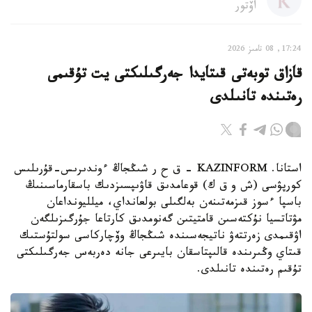
اۆتور
17:24, 08 تامىز 2026
قازاق توبەتى قىتايدا جەرگىلىكتى يت تۇقىمى
رەتىندە تانىلدى
استانا. KAZINFORM – ق ح ر شىڭجاڭ ءوندىرىس-قۇرىلىس
كورپۋسى (ش و ق ك) قوعامدىق قاۋىپسىزدىك باسقارماسىنىڭ
باسپا ءسوز قىزمەتىنەن بەلگىلى بولعانداي، ميلليونداعان
مۋتاتسيا نۇكتەسىن قامتيتىن گەنومدىق كارتاعا جۇرگىزىلگەن
اۋقىمدى زەرتتەۋ ناتيجەسىندە شىڭجاڭ وۆچاركاسى سولتۇستىك
قىتاي وڭىرىندە قالىپتاسقان بايىرعى جانە دەربەس جەرگىلىكتى
تۇقىم رەتىندە تانىلدى.