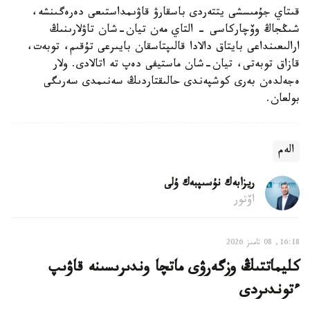
قىتاي جۇمىسشى يتتەردى باسقارۋ قاۋىمداستىعى دەرەگىنشە،
شىڭجاڭ وۆچاركاسى - التاي مەن تيان-شان تاۋلارىنىڭ
ارالىعىنداعى بايتاق دالادا قالىپتاسقان بايىرعى تۇقىم، توبەت،
قازاق توبەتى، تيان-شان ماستيفى دەپ تە اتالادى. ولار
ەجەلدەن بەرى كوشپەندى حالىقتاردىڭ سەنىمدى سەرىگى
بولعان.
الەم
ريزابەك نۇسىپبەك ۇلى
اۆتور
16:18, 08 تامىز 2026
كليماتتىڭ وزگەرۋى ماتچا وندىرىسىنە قاۋىپ
ءتوندىردى