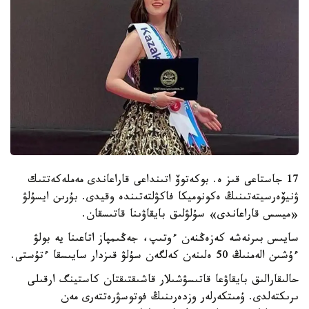
17 جاستاعى قىز ە. بوكەتوۆ اتىنداعى قاراعاندى مەملەكەتتىك
ۋنيۆەرسيتەتىنىڭ ەكونوميكا فاكۋلتەتىندە وقيدى. بۇرىن ايسۇلۋ
«ميسس قاراعاندى» سۇلۋلىق بايقاۋىنا قاتىسقان.
سايىس بىرنەشە كەزەڭنەن ءوتىپ، جەڭىمپاز اتاعىنا يە بولۋ
ءۇشىن الەمنىڭ 50 ەلىنەن كەلگەن سۇلۋ قىزدار سايىسقا ءتۇستى.
حالىقارالىق بايقاۋعا قاتىسۋشىلار قاشىقتىقتان كاستينگ ارقىلى
ىرىكتەلدى. ۇمىتكەرلەر وزدەرىنىڭ فوتوسۋرەتتەرى مەن