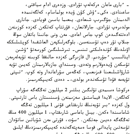
- ءبارى ماعان ەركەلەپ تۇرادى. وزدەرى ادام سياقتى،
ساعىنادى. ەكى-ءۇش كۇن ۇيدە بولماسام، كەلگەنىمدە
الدىمنان جۇگىرىپ شىعادى. يىعىما باسىن قويادى. جانارى
مولدىرەپ تۇرادى. جارالانعان، قۇرتتاپ كەتكەن كەزدە كوزىنەن
ادەتتەگىدەن كوپ جاس اعادى. مەن ونى جانىنا باتقان سوڭ
جىلاپ تۇر دەپ تۇسىنەمىن. بلوگەرلىكپەن العاشقىدا كوپشىلىككە
اۋىلدىڭ كۇندەلىكتى تىنىس- تىرشىلىگىن كورسەتۋ ءۇشىن
اينالىسىپ ءجۇردىم. ال قازىرگى كەزدە حالىققا كوبىنە تۇيەلەرمەن
تۇسكەن ۆيدەولارىم وتەدى. وسىنداي جازبالارىمنان كەيىن تۇيە
شارۋاشىلىعىنا قىزىعىپ، كەڭەس سۇراعاندار وتە كوپ. ءتىپتى
تۇيەمە قۇدا تۇسكەندەر بولدى،- دەدى كەيىپكەرىمىز.
ەركوشا ەسىمدى تۇلىگىن بىلتىر 2 ميلليون تەڭگەگە سۇراپ
كەلگەن. الايدا قيماستىق سەزىمنەن ۇسىنىستان باس تارتىپتى.
ول كەزدە ءبىر تۇيەنىڭ نارىقتاعى قۇنى 1 ميلليون تەڭگە
شاماسىندا ەكەن. بيىل باعاسى شارىقتاپ، 1 ميلليون 400 مىڭ
تەڭگەگە دەيىن جەتكەن. ءسۇت، قۇرتى مەن شۇباتىن ساتۋدان
تۇسەتىن پايدانى قوسا ەسەپتەگەندە كەيىپكەرىمىزدىڭ ايلىق