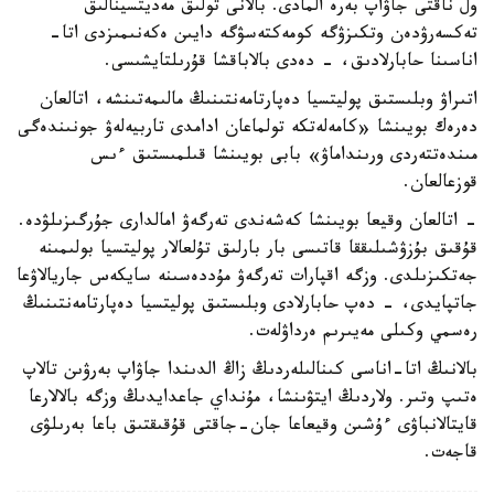
ول ناقتى جاۋاپ بەرە المادى. بالانى تولىق مەديتسينالىق
تەكسەرۋدەن وتكىزۋگە كومەكتەسۋگە دايىن ەكەنىمىزدى اتا-
اناسىنا حابارلادىق، - دەدى بالاباقشا قۇرىلتايشىسى.
اتىراۋ وبلىستىق پوليتسيا دەپارتامەنتىنىڭ مالىمەتىنشە، اتالعان
دەرەك بويىنشا «كامەلەتكە تولماعان ادامدى تاربيەلەۋ جونىندەگى
مىندەتتەردى ورىنداماۋ» بابى بويىنشا قىلمىستىق ءىس
قوزعالعان.
- اتالعان وقيعا بويىنشا كەشەندى تەرگەۋ امالدارى جۇرگىزىلۋدە.
قۇقىق بۇزۋشىلىققا قاتىسى بار بارلىق تۇلعالار پوليتسيا بولىمىنە
جەتكىزىلدى. وزگە اقپارات تەرگەۋ مۇددەسىنە سايكەس جاريالاۋعا
جاتپايدى، - دەپ حابارلادى وبلىستىق پوليتسيا دەپارتامەنتىنىڭ
رەسمي وكىلى مەيىرىم ەرداۋلەت.
بالانىڭ اتا-اناسى كىنالىلەردىڭ زاڭ الدىندا جاۋاپ بەرۋىن تالاپ
ەتىپ وتىر. ولاردىڭ ايتۋىنشا، مۇنداي جاعدايدىڭ وزگە بالالارعا
قايتالانباۋى ءۇشىن وقيعاعا جان-جاقتى قۇقىقتىق باعا بەرىلۋى
قاجەت.