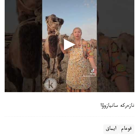
نازەركە سانيازوۆا
قوعام
ايماق