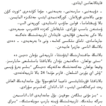
قايتالانعانىن ايتادى.
- دۇيسەنبى، سارسەنبى، بەيسەنبى، جۇما كۇندەرى ءتورت كۇن
بويى بالامدى قورلاعان. كورگەنىمدى ايتىپ جەتكىزە المايمىن.
بالا ۇيىقتاماسا، قولىن جاۋىپ تاستايدى. كورپەنى الىپ،
ۇستىنەن باسىپ تۇرادى. شايقاعان كەزدە لاقتىرىپ جىبەرەدى.
بالا ەكى بەتىمەن قۇلايدى. قايتادان تاربيەشىنىڭ ەتەگىنە
جارماسادى. تاماق ىشكىسى كەلسە، ونى دا بەرمەيدى، - دەدى
بالانىڭ اناسى جازيرا عابيدەن.
بالانىڭ جاقىندارىنىڭ ايتۋىنشا، تاربيەشى بۇعان دەيىن دە
ءىستى بولعان. دەگەنمەن بۇدان بالاباقشا باسشىلىعى حابارسىز.
وقيعا بولعان جەكەمەنشىك مەكتەپكە دەيىنگى ءبىلىم بەرۋ ۇيىمى
ءۇش اي بۇرىن اشىلعان. قازىر مۇندا 24 بالا تاربيەلەنەدى.
بالاباقشا قۇرىلتايشىسى ناعيما امانقوسوۆا بۇل جاعدايدىڭ العاش
رەت تىركەلگەنىن ايتىپ، اتا-انادان كەشىرىم سۇرادى.
- ءبىز مۇنى بىلگەن جوقپىز. بۇل جاعدايدى اتا-اناسىمەن
بىرگە بىلدىك. تاربيەشىنىڭ ۇيىنە بارىپ سويلەستىك، ءبىراق