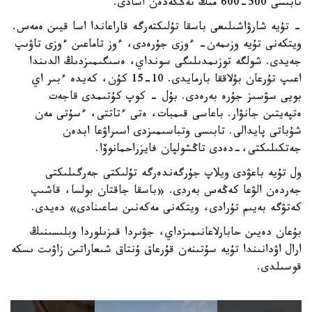
تابىسى 500-600 مىڭ تەڭگەدەن اسادى.
- تۇيە شارۋاشىلىعى باسقا تۇلىكتەرگە قاراعاندا اسا قيىن ەمەس.
ويتكەنى تۇيە وزىمەن- ءوزى جۇرەدى، ءوز تاماعىن ءوزى تاۋىپ
جەيدى. شولگە توزىمدىلىگى سونداي، ەسىگىمىزدىڭ الدىندا
اعىپ تۇرعان بۇلاققا بارمايدى. 10-15 كۇن، كەيدە ءبىر اي
بويى سۋسىز جۇرە بەرەدى. بۇل - كوپ كۇتىمدى قاجەت
ەتپەيتىن جانۋار. باعاسى قىمبات، ەتى ءتاتتى، ءسۇتى مەن
شۇباتى پايدالى. تابىسى وتباسىمىزدى اسىراۋعا ابدەن
جەتكىلىكتى،-دەدى تاڭشولپان فايزراحمانوۆا.
ول تۇيە باعۋدى ويلاپ جۇرگەندەرگە تۇلىكتى جەرگىلىكتى
جەردەن الۋعا كەڭەس بەردى. «باسقا جاقتان بولسا، قاشىپ
كەتۋگە بەيىم تۇرادى، ويتكەنى مەكەنىن ساعىنادى» دەيدى.
بۇعان دەيىن حابارلاعانىمىزداي، جۋىردا قىزىلوردا وبلىسىنىڭ
ارال اۋدانىندا تۇيە سۇتىنەن قۇرعاق ۇنتاق شىعاراتىن زاۋىت ىسكە
قوسىلدى.