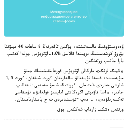
ۆەدومستۆونىڭ مالىمەتىنشە، بۇگىن تاڭەرتەڭ 8 ساعات 40 مينۋتتا
بۋروۆ كوشەسىنىڭ بويىندا قالالىق №13-اۆتوبۋس جولدا كەتىپ
بارا جاتىپ ورتەنگەن.
«كينگ لونگ» ماركالى اۆتوبۋس قوزعالتقىشىنىڭ جىلۋ
جۇيەسىندە قىسقا تۇيىقتالۋ سالدارىنان ءورت شىققان. ءورت 1,5
شارشى مەتردى قامتىعان. ءورتتىڭ شىعۋ سەبەبى انىقتالىپ
جاتىر، «اسا قاۋىپتى اگرەگاتتى ابايسىز قولدانۋ» نۇسقاسى
تەكسەرىلۋدە»، - دەپ ءتۇسىندىردى ت ج باسقارماسىنان.
ورتتەن ەشكىم زارداپ شەككەن جوق.