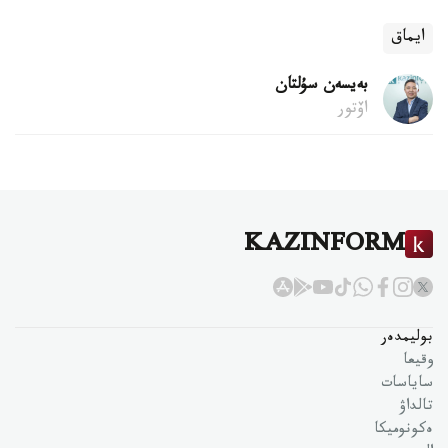
ايماق
بەيسەن سۇلتان
اۆتور
KAZINFORM
بوليمدەر
وقيعا
ساياسات
تالداۋ
ەكونوميكا