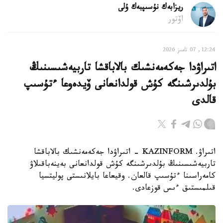
ريزابەك نۇسىپبەك ۇلى
اۆتور
12:24, 07 تامىز 2026
اتىراۋدا جەكەمەنشىك بالاباقشا تاربيەشىسىنىڭ
بۇلدىرشىنگە كۇش قولدانعانى ۆيدەوعا ءتۇسىپ
قالدى
اتىراۋ. KAZINFORM - اتىراۋدا جەكەمەنشىك بالاباقشا
تاربيەشىسىنىڭ بۇلدىرشىنگە كۇش قولدانعانى بەينەباقىلاۋ
كامەراسىنا ءتۇسىپ قالعان. وقيعاعا بايلانىستى پوليتسيا
قىلمىستىق ءىس قوزعادى.