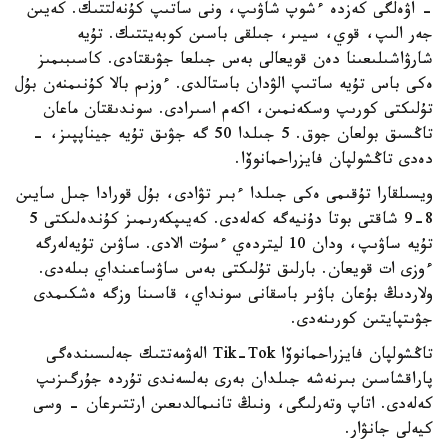
- اۋەلگى كەزدە ءشوپ شاۋىپ، ونى ساتىپ كۇنەلتتىك. كەيىن
جەر الىپ، قوي، سيىر، جىلقى باسىن كوبەيتتىك. تۇيە
شارۋاشىلىعىنا دەن قويعالى بەس جىلعا جۋىقتادى. كاسىبىمىز
ەكى باس تۇيە ساتىپ الۋدان باستالدى. ءوزىم بالا كۇنىمنەن بۇل
تۇلىكتى كورىپ وسكەنمىن، اكەم اسىرادى. سوندىقتان ماعان
تاڭسىق بولعان جوق. 5 جىلدا 50 گە جۋىق تۇيە جيناپپىز، -
دەدى تاڭشولپان فايزراحمانوۆا.
ويسىلقارا تۇقىمى ەكى جىلدا ءبىر تۋادى، بۇل قورادا جىل سايىن
8-9 شاقتى بوتا دۇنيەگە كەلەدى. كەيىپكەرىمىز كۇندەلىكتى 5
تۇيە ساۋىپ، ودان 10 ليتردەي ءسۇت الادى. ساۋىن تۇيەلەرگە
ءوزى ات قويعان. بارلىق تۇلىكتى بەس ساۋساعىنداي بىلەدى.
ولاردىڭ بۇعان باۋىر باسقانى سونداي، قاسىنا وزگە ەشكىمدى
جۋىتپايتىن كورىنەدى.
تاڭشولپان فايزراحمانوۆا Tik-Tok الەۋمەتتىك جەلىسىندەگى
پاراقشاسىن بىرنەشە جىلدان بەرى بەلسەندى تۇردە جۇرگىزىپ
كەلەدى. اتاپ وتەرلىگى، ونىڭ تانىمالدىعىن ارتتىرعان - وسى
كيەلى جانۋار.