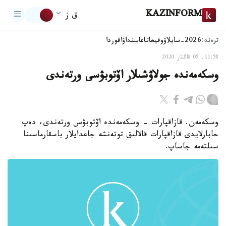
KAZINFORM
ق ز
ترەند:
2026-سايلاۋ
وقيعا
تاعايىنداۋ
اقوردا
11:58, 05 قاڭتار 2020
وسكەمەندە جولاۋشىلار اۆتوبۋسى ورتەندى
وسكەمەن. قازاقپارات - وسكەمەندە اۆتوبۋس ورتەندى، دەپ
حابارلايدى قازاقپارات قالالىق توتەنشە جاعدايلار باسقارماسىنا
سىلتەمە جاساپ.