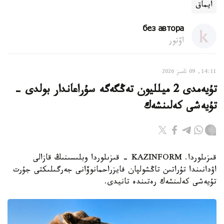
ايماق
без автора
اۆتور
14:11, 09 تامىز 2026
تۇيەمدى 2 ميلليون تەڭگەگە سۇراعاندار بولدى -
تۇيەشى كەلىنشەك
قىزىلوردا. KAZINFORM - قىزىلوردا وبلىسىنىڭ قازالى
اۋدانىندا تۇراتىن تاڭشولپان فايزراحمانوۆانى جەرگىلىكتى جۇرت
تۇيەشى كەلىنشەك رەتىندە تانيدى.