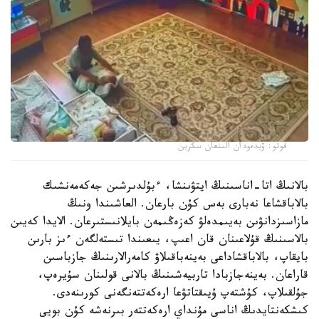
فوتو: ۆيدەودان الىنعان سكرين
بالانىڭ اتا-اناسىنىڭ ايتۋىنشا، ءبۇلدىرشىن جەكەمەنشىك
بالاباقشاعا نەبارى بەس كۇن بارعان. العاشىندا ونىڭ
مازاسىزدانۋىن بەيىمدەلۋ كەزەڭىمەن بايلانىستىرعان. الايدا كەيىن
بالاسىنىڭ قۇلاعىنان قان اعىپ، يىعىندا تىستەلگەن ءىز بارىن
بايقاپ، بالاباقشاداعى بەينەباقىلاۋ كامەرالارىنىڭ جازباسىن
قاراعان. بەينەجازبادا تاربيەشىنىڭ بالانى قولىنان سۇيرەپ،
جۇلقىلاپ، كۇشتەپ ۇيىقتاتۋعا ارەكەتتەنگەنى كورىنەدى.
كىشكەنتايدىڭ اناسى مۇنداي ارەكەتتەر بىرنەشە كۇن بويى