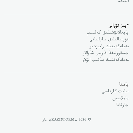
الەمدە
ءبىز تۋرالى
پايدالانۋشىلىق كەلىسىم
قۇپىيالىلىق ساياساتى
مەملەكەتتىك رامىزدەر
جەمقورلىققا قارسى شارالار
مەملەكەتتىك ساتىپ الۋلار
باسقا
سايت كارتاسى
بايلانىس
جارناما
© 2026 «KAZINFORM» حاق