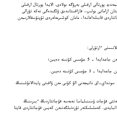
ت» پورتالى ارقىلى بەرۋگە بولادى. الايدا پورتال ارقىلى
ان ازاماتى بولىپ، قازاقستاندىق ۇلگىدەگى نەكە تۋرالى
تتاردى قابىلداعاندا، مامان كوشىرمەلەردى تۇپنۇسقالارىمەن
انىستى ءارتۇرلى:
جۇمىس كۇنىنە دەيىن؛
ۇمىس كۇنىنە دەيىن.
سونداي-اق ناتيجەنى الۋ كۇنى مەن ۋاقىتى پايدالانۋشىنىڭ
جەتتى قۇجات ۇسىنىلماسا نەمەسە قۇجاتتاردىڭ ءبىرىنىڭ
بايدى. كەمشىلىكتەر تۇزەتىلگەننەن كەيىن قۇجاتتاردى قايتا