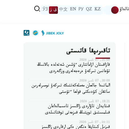
الداۋ
KZ
QZ
РУ
EN
中文
ق ز
ЎЗ
تاقىرىپقا قاتىستى
21:09, 07 تامىز 2026
قازاقستان ازاماتتارى ءۇشىن شەتەلدە بالانىڭ
تۋعانىن تىركەۋ ەرەجەلەرى وزگەردى
20:09, 07 تامىز 2026
الماتىدا جالعان مەملەكەتتىك تىركەۋ نومىرلەرىن
ساتقان كۇدىكتى قولعا ءتۇستى
18:21, 07 تامىز 2026
قىتايدان تاۋاردى زاڭسىز تاسىمالداعان
قىلمىستىق توپتىڭ قىزمەتى توقتاتىلدى
16:11, 07 تامىز 2026
قىزىل كىتاپقا ەنگەن ەكى ارقاردى زاڭسىز