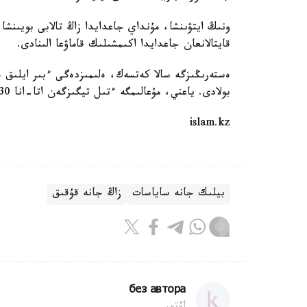
قايتالانعان جاعدايدا اكىمشىلىك قاماۋعا الىنادى.
بولادى. ياعني، مۇعالىمگە ءتىل تيگىزگەن اتا-انا 79530 تەڭگە ايىپپۇل تولەيدى.
islam.kz
بيلىك جانە ساياسات
زاڭ جانە قۇقىق
без автора