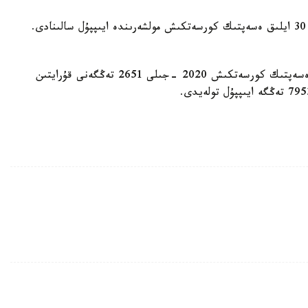
ونىڭ ايتۋىنشا، مۇنداي جاعدايدا زاڭ تالابى بويىنشا 30 ايلىق ەسەپتىك كورسەتكىش مولشەرىندە ايىپپۇل سالىنادى.
ەستەرىڭىزگە سالا كەتسەك، ەلىمىزدەگى ءبىر ايلىق ەسەپتىك كورسەتكىش 2020 -جىلى 2651 تەڭگەنى قۇرايتىن