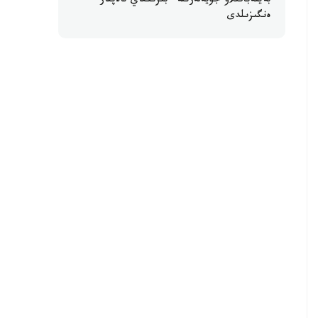
بەينەباقىلاۋ جۇيەلەرىنە ءبىرىڭعاي تالاپتار
ەنگىزىلدى