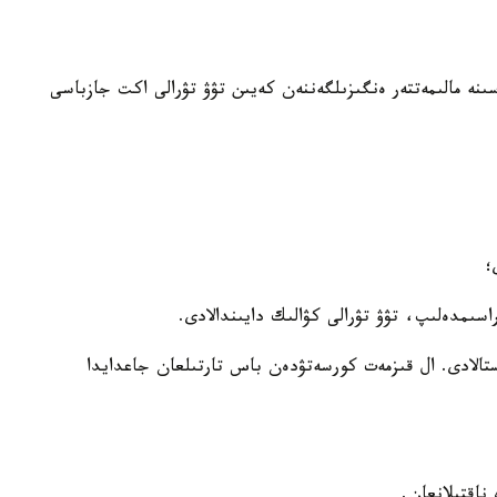
سىنە مالىمەتتەر ەنگىزىلگەننەن كەيىن تۋۋ تۋرالى اكت جازباسى
؛
ىمدەلىپ، تۋۋ تۋرالى كۋالىك دايىندالادى.
الادى. ال قىزمەت كورسەتۋدەن باس تارتىلعان جاعدايدا
 ناقتىلانعان.