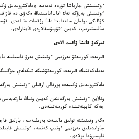
ءوتىنىشتى جازباشا تۇردە نەمەسە «ەلەكتروندىق ۇكىمە
ءوتىنىش بەرۋگە تەك اتا-اناسىنىڭ ەكەۋى دە قازاقست
كۋالىگى بولعان جاعدايدا عانا رۇقسات ەتىلەدى. قۇجا
سالىستىرىپ، كەيىن ءتۇپنۇسقالاردى قايتارادى.
تىركەۋ قانشا ۋاقىت الادى
قىزمەت كورسەتۋ مەرزىمى ءوتىنىش بەرۋ تاسىلىنە بايل
مەملەكەتتىك قىزمەت كورسەتۋشىگە تىكەلەي جۇگىنگەن جاعدايدا - 5 
ەلەكتروندىق ۇكىمەت پورتالى ارقىلى ءوتىنىش بەرگەن جاعدايدا - 3 ج
ونلاين ءوتىنىش بەرگەننەن كەيىن ونىڭ مارتەبەسى، 
جەكە كابينەتىندە كورسەتىلەدى.
ەگەر وتىنىشتە تولىق مالىمەت بەرىلمەسە، بارلىق قا
جارامدىلىق مەرزىمى ءوتىپ كەتسە، ءوتىنىش قابىلدان
تاپسىرۋعا بولادى.