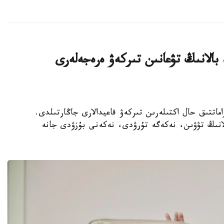
 بالانىڭ تۋعانىن تىركەۋ ەرەجەلەرى
ەتتەردە ازاماتتىق حال اكتىلەرىن تىركەۋ قاعيدالارى جاڭارتىلدى.
بالانىڭ تۋۋىن، نەكەگە تۇرۋدى، نەكەنى بۇزۋدى جانە