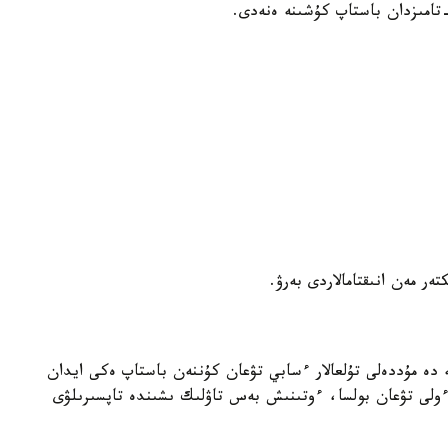
كتەر مەن انىقتامالاردى بەرۋ.
 دە مۇددەلى تۇلعالار ءسابي تۋعان كۇننەن باستاپ ەكى ايدان
لى تۋعان بولسا، ءوتىنىش بەس تاۋلىك ىشىندە تاپسىرىلۋى