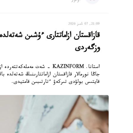
اۆتور
21:09, 07 تامىز 2026
قازاقستان ازاماتتارى ءۇشىن شەتەلدە
وزگەردى
استانا. KAZINFORM - شەت مەملەك
جاڭا نورمالار قازاقستان ازاماتتارىنىڭ شەتەلدە 
قايتىس بولۋدى تىركەۋ ءتارتىبىن قامتيدى.