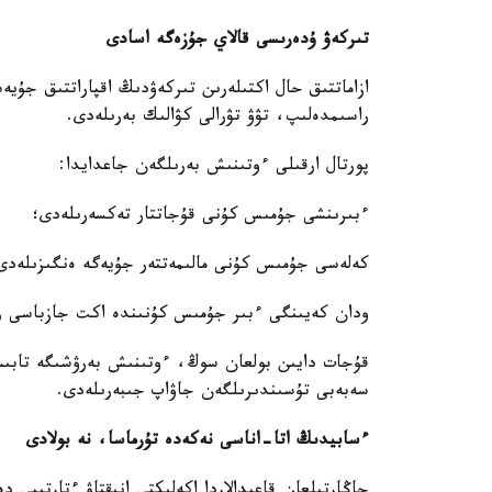
تىركەۋ ۇدەرىسى قالاي جۇزەگە اسادى
ازاماتتىق حال اكتىلەرىن تىركەۋدىڭ اقپاراتتىق جۇيە
راسىمدەلىپ، تۋۋ تۋرالى كۋالىك بەرىلەدى.
پورتال ارقىلى ءوتىنىش بەرىلگەن جاعدايدا:
ءبىرىنشى جۇمىس كۇنى قۇجاتتار تەكسەرىلەدى؛
كەلەسى جۇمىس كۇنى مالىمەتتەر جۇيەگە ەنگىزىلەدى
ودان كەيىنگى ءبىر جۇمىس كۇنىندە اكت جازباسى راس
قۇجات دايىن بولعان سوڭ، ءوتىنىش بەرۋشىگە تابىست
سەبەبى تۇسىندىرىلگەن جاۋاپ جىبەرىلەدى.
ءسابيدىڭ اتا-اناسى نەكەدە تۇرماسا، نە بولادى
جاڭارتىلعان قاعيدالاردا اكەلىكتى انىقتاۋ ءتارتىبى دە