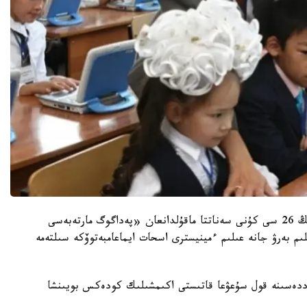
بۇل جايىندا AstanaTV تەلەارناسى جەلتوقسان ايىنىڭ 26 سى كۇنى سەناتتا ماقۇلدانعان «پەداگوگ مارتەبەسى
ىم بەرۋ جانە عىلىم ءمينيسترى اسحات ايماعامبەتوۆكە سىلتەمە
ددەسىنە قول سۇعۋعا قاتىستى اكىمشىلىك كودەكس بويىنشا