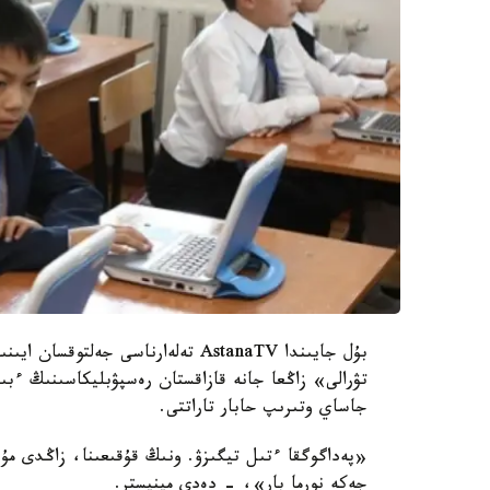
تۋرالى» زاڭعا جانە قازاقستان رەسپۋبليكاسىنىڭ ءبىل
جاساي وتىرىپ حابار تاراتتى.
«پەداگوگقا ءتىل تيگىزۋ. ونىڭ قۇقىعىنا، زاڭدى مۇ
جەكە نورما بار»، - دەدى مينيستر.