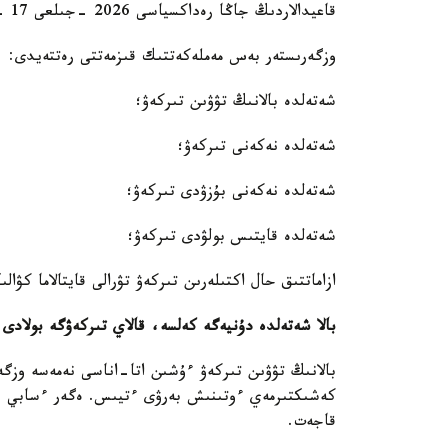
قاعيدالاردىڭ جاڭا رەداكسياسى 2026 -جىلعى 17 -تامىزدان باستاپ كۇشىنە ەنەدى.
وزگەرىستەر بەس مەملەكەتتىك قىزمەتتى رەتتەيدى:
شەتەلدە بالانىڭ تۋۋىن تىركەۋ؛
شەتەلدە نەكەنى تىركەۋ؛
شەتەلدە نەكەنى بۇزۋدى تىركەۋ؛
شەتەلدە قايتىس بولۋدى تىركەۋ؛
ازاماتتىق حال اكتىلەرىن تىركەۋ تۋرالى قايتالاما كۋالى
بالا شەتەلدە دۇنيەگە كەلسە، قالاي تىركەۋگە بولادى
بالانىڭ تۋۋىن تىركەۋ ءۇشىن اتا-اناسى نەمەسە وزگە
كەشىكتىرمەي ءوتىنىش بەرۋى ءتيىس. ەگەر ءسابي ءو
قاجەت.