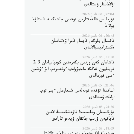
اۋلاعاندار ۇستالدى
22:04, 06 تامىز 2026
قۇرىلىس قالدىقتارىن قوقىس جاشىگىنە تاستاۋعا
بولا ما
20:45, 06 تامىز 2026
تانىمال بلوگەر قايسار قامزا ۆەتنامنان
ەكستراديسيالاندى
18:30, 06 تامىز 2026
قاشاعان كەن ورنىن يگەرەتىن كومپانيادان 2,3
تريلليون تەڭگە ماجبۇرلەپ ءوندىرىپ الۋ ءۇشىن
ءىس قوزعالدى
21:46, 05 تامىز 2026
الماتىدا تۇندە توبەلەس شىعارعان ءبىر توپ
ازامات ۇستالدى
21:30, 05 تامىز 2026
تۇركىستان وبلىسىندا تاۋەشكىنىڭ لاعىن
تاياقپەن ۇرىپ جاتقان ۆيدەو تارادى
18:09, 05 تامىز 2026