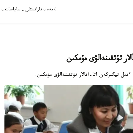
الەمدە
قازاقستان
ساياسات
ت
لار تۇتقىندالۋى مۇمكىن
 ءتىل تيگىزگەن اتا-انالار تۇتقىندالۋى مۇمكىن.