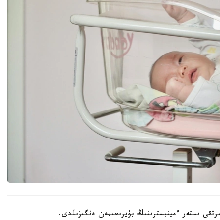
202 -جىلعى 30- شىلدەدە سىرتقى ىستەر ءمينيسترىنىڭ بۇيرىعىمەن ەنگىزىلدى.