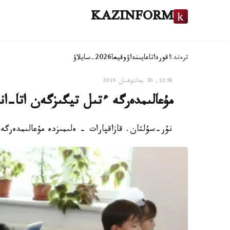
KAZINFORM
ترەند:
اقوردا
تاعايىنداۋ
وقيعا
2026-سايلاۋ
12:58, 30 جەلتوقسان 2019
مۇعالىمدەرگە ءتىل تيگىزگەن اتا-انا
نۇر-سۇلتان. قازاقپارات - ەلىمىزدە مۇعالىمدەرگە