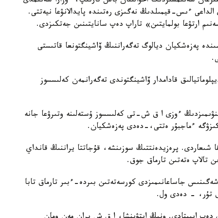
تىرعان سەنىمسىزدىك احۋالىنان باس تارتىپ، ءوزارا سەنىمدى
ى الداعى ءىس-قيمىلدىڭ نەگىزى رەتىندە پايدالانۋعا نيەتتى.
نىم ارتۋعا بولمايتىن» تاراپ دەپ سانايتىنىن جەتكىزدى.
سىندە پەزەشكيان ديالوگ تەگەراننىڭ ۆاشينگتونعا قاتىستى
.
لوماتيالىق قادامدار ۆاشينگتوندى تەگەرانمەن كەلىسسوز
نۋىمىزدىڭ ءوزى ا ق ش-تى كەلىسسوز ۇستەلىنە وتىرۋعا جانە
كىزۋگە ءماجبۇر ەتتى،-دەدى پەزەشكيان.
قا شىعاردى. پرەزيدەنتتىڭ سوزىنشە، قۇجاتتا يراننىڭ قانداي
ن تالاپ ەتەتىن تارماق جوق.
شەگىنىس جاساعانىمىزدى كورسەتەتىن بىردە-ءبىر تارماق تابا
ق تۇر، - دەدى ول.
ى دەپ ايىپتادى. ونىڭ ايتۋىنشا، ا ق ش يران مەن ومان