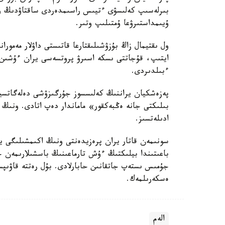
بىرلەسىپ كەلىسۋى ءتيىس راسىمدەردى ساقتاۋدىڭ ورنىن
ۇيىمداستىرۋعا ۇمتىلىپ وتىر.
ول ىقتيمال زاڭ بۇزۋشىلىقتارعا قاتىستى داۋلار مەمور
ايتىپ، قۇجاتتى ىسكە اسىرۋ پروتسەسى يران ءۇشىن 
ءبىلدىردى.
پەزەشكيان يراننىڭ كەلىسسوز جۇرگىزۋشى دەلەگاتسي
بىلىكتى جانە ەڭبەكقور» ماماندار دەپ اتادى. ونىڭ 
ادىلەتسىز.
سونىمەن قاتار يران پرەزيدەنتى ونىڭ اكىمشىلىگى ي
باعىتىندا بيلىكتىڭ ءۇش تارماعىنىڭ باسشىلارىمەن 
جۇمىس ىستەپ جاتقانىن حابارلادى. بۇل رەتتە قاۋىپس
ەسكەرىلمەك.
الەم