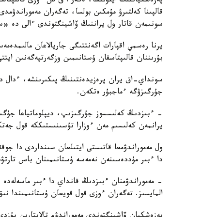
پەزەشكياننىڭ ايتۋىنشا، ەگەر ا ق ش ءوزى قالىپتاس
قالپىنا كەلتىرۋ مۇمكىن بولسا، تەگەران مەموراندۋمد
سونىمەن قاتار ول يراننىڭ ۆاشينگتوندى ءالى دە «سە
يرنا رەسمي اقپارات اگەنتتىگى جاريالاعان مالىمدەمە
بۇرىننان قالىپتاسقان ۇستانىمىن وزگەرتپەگەنىن ايتتى
سونداي-اق يران پرەزيدەنتىنىڭ پىكىرىنشە، ءدال ديپ
جۇرگىزۋگە ءماجبۇر ەتكەن.
- ءبىزدىڭ كەلىسسوز جۇرگىزىپ، ديپلوماتياعا جۇگى
يرانمەن كەلىسىم مەن ءوزارا تۇسىنىستىككە قول جەت
ول مەموراندۋمعا قاتىستى ايتىلعان سىنداردى دا جوق
دا ءبىر مۇددەسىنەن نەمەسە ۇستانىمىنان باس تارتۋى
- مەموراندۋمنان ءبىزدىڭ قانداي دا ءبىر ماسەلەدە 
المايسىز. تەگەران ءوزى قول قويعان ۇستانىمىندا نى
پەزەشكيان ۆاشينگتوندى مەموراندۋم تالاپتارىن بۇزد