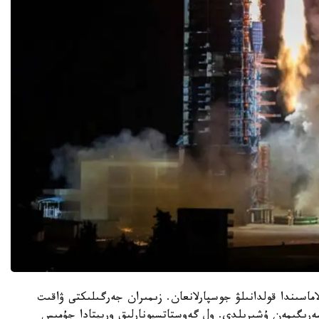
اسىندا قولدانىلۋ جوسپارلانعان. زىمىران جەرگىلىكتى ۋاقىت
 20: 46 دا «چيانتسزين-20» جەر سەرىگىمەن ۇشىرىلدى. ول گەوستاتسيونارلىق وربيتادا جۇمىس