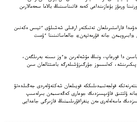
ا ورمۋز بۇعازىنداعى كەمە قاتىناسىنىڭ بالاما سحەمالارىن
اندۋمدا قاراستىرىلعان تەتىكتەر ارقىلى شەشىلۋى ءتيىس ەكەنىن
«ابىرويمەن جانە قۇرمەتپەن» جالعاساتىنىنا ءۇمىت
اسىن دا قورعاپ، ونىڭ مۇشەلەرىن «ءوز ىسىنە بەرىلگەن،
پىكىرىنشە، كەلىسسوز جۇرگىزۋشىلەرگە باعىتتالعان سىن
نتەرنەتكە قولجەتىمدىلىككە قويىلعان شەكتەۋلەردى جەڭىلدەتۋ
جانە ۇلتتىق قاۋىپسىزدىك جوعارى كەڭەسىمەن بىرلەسىپ
ىزدىك ماسەلەلەرى مەن ينفراقۇرىلىمنىڭ قازىرگى جاعدايى