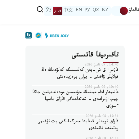
الداۋ
KZ
QZ
РУ
EN
中文
ق ز
ЎЗ
تاقىرىپقا قاتىستى
14:45, 09 تامىز 2026
قازىر ا ق ش-پەن كەلىسىمگە كەلۋدىڭ ەڭ
قولايلى ۋاقىتى - يران پرەزيدەنتى
10:40, 09 تامىز 2026
عالىمدار ادام ميىنىڭ جۇمىسىن مودەلدەيتىن جاڭا
چيپ ازىرلەدى - شەتەلدەگى قازاق باسپا
ءسوزى
17:24, 08 تامىز 2026
قازاق توبەتى قىتايدا جەرگىلىكتى يت تۇقىمى
رەتىندە تانىلدى