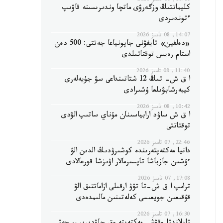
16:18, 08 تامىز 2026
كليماتتىڭ وزگەرۋى ماتچا وندىرىسىنە قاۋىپ
ءتوندىردى
14:07, 08 تامىز 2026
«دەلفين» تايفۋنى جاپونياعا جەتتى: 500 دەن
استام رەيس توقتاتىلدى
11:40, 08 تامىز 2026
ا ق ش- تىڭ 12 شتاتىنداعى سۋ جۇيەلەرى
كيبەرشابۋىلعا ۇشىرادى
10:42, 08 تامىز 2026
ا ق ش ساۋد ارابياسىنان مۇناي ساتىپ الۋدى
توقتاتتى
22:46, 07 تامىز 2026
دانيا مەكتەپتەرىندە كوشىرۋدىڭ الدىن الۋ
ءۇشىن جازباشا تاپسىرمالار اۋىزشا قورعالادى
17:08, 07 تامىز 2026
ترامپ ا ق ش-تا تۋۋ ارقىلى ازاماتتىق الۋ
قۇقىعىن جويعىسى كەلەتىنىن مالىمدەدى
16:30, 07 تامىز 2026