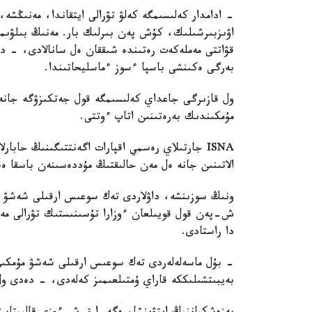
- ادامدار كەلىسىمگە كەلۋ تۋرالى ايتقاندا، مەنىڭشە
اۋىزبىرشىلىك، كۇش پەن بىرلىك بار. مەنىڭ بىلۋىم
قۋاتتى مەملەكەت رەتىندە شىققان ەل سانالادى، - د
بەرگى ەكىنشى باسپا ءسوز ءماسليحاتىندا.
ول قازىرگى جاعداي كەلىسىمگە قول جەتكىزۋگە جانە 
مۇمكىندىك بەرەتىنىن اتاپ ءوتتى.
ISNA جارتىلاي رەسمي اقپارات اگەنتتىگىنىڭ حابا
الاتىنىن جانە ەل مەن حالىقتىڭ مۇددەسىنەن باسقا ەش
ونىڭ سوزىنشە، داۋلاردى تەك سوعىس ارقىلى شەشۋ م
ش-پەن قول قويىلعان ءوزارا تۇسىنىستىك تۋرالى مەمو
دا راستادى.
- بۇل ماسەلەلەردى تەك سوعىس ارقىلى شەشۋ مۇمكىن 
بەيبىتشىلىككە قاراي ۇمتىلعىمىز كەلەدى، - دەدى ول