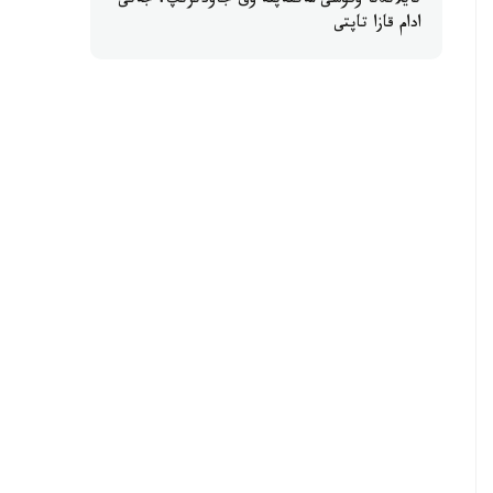
تايلاندتا وقۋشى مەكتەپتە وق جاۋدىرىپ، جەتى
ادام قازا تاپتى