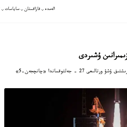
الەمدە
قازاقستان
ساياسات
ت
زىمىرانىن ۇشىردى
نۇر-سۇلتان. قازاقپارات - قىتايدىڭ ۆەنچان عارىشتىق ۇشۋ ورتالىعى 27 - جەلتوقساندا «چانچجەن-5»