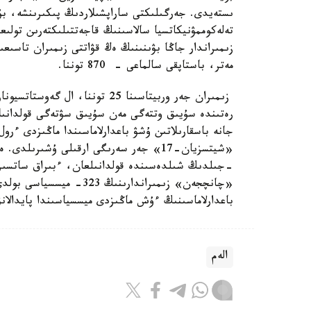
مەتر، باستاپقى سالماعى - 870 توننا.
رەتىندە سۇيىق وتتەگى مەن سۇيىق سۋتەگى قولدانىلا
-جىلدىڭ شىلدەسىندە قولدانىلعان، ءبىراق ساتسىزدى
باعدارلاماسىنىڭ ءۇش ماڭىزدى ميسسياسىندا پايدالان
الەم