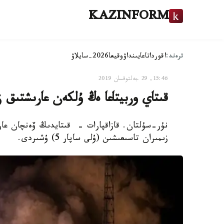
KAZINFORM
ترەند:
اقوردا
تاعايىنداۋ
وقيعا
2026-سايلاۋ
15:46, 29 جەلتوقسان 2019
قىتاي وربيتاعا ەڭ ۇلكەن عارىشتىق 
زىمىران تاسىعىشىن (ۇلى ساپار 5) ۇشىردى.