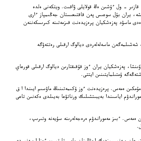
، قازىر - ول ءۇشىن ەڭ قولايلى ۋاقىت. ويتكەنى ەلدە
شە، يران بۇل سوعىس پەن قاقتىعىستان جەڭىمپاز ءارى
ەدى ماسۋد پەزەشكيان پرەزيدەنت قىزمەتىنە كىرىسكەننەن
شەشىلمەگەن ماسەلەلەردى ديالوگ ارقىلى رەتتەۋگە
رلاۋىنشا، پەزەشكيان يران ءوز قۇقىقتارىن ديالوگ ارقىلى قورعاي
تەڭەگە ۇمتىلمايتىنىن ايتتى.
ۇمكىن ەمەس. پرەزيدەنت ءوز ۇكىمەتىنىڭ ماۋسىم ايىندا ا ق
راندۋم اياسىندا بەيبىتشىلىك ورناتۋعا بەيىلدى ەكەنىن تاعى
ەمەس. ءبىز مەموراندۋم ەرەجەلەرىنە سۇيەنە وتىرىپ،
.