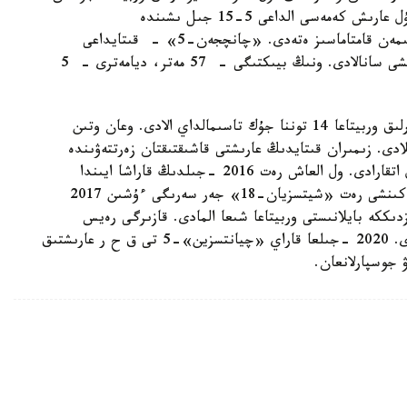
ىستەيدى. جەرگىلىكتى ساراپشىلاردىڭ پىكىرىنشە، بۇل عارىش كەمەسى الداعى 5-15 جىل ىشىندە
تەلەكوممۋنيكاتسيا سالاسىنىڭ قاجەتتىلىكتەرىن تولىعىمەن قامتاماسىز ەتەدى. «چانچجەن-5» - قىتايداعى
زىمىراندار جاڭا بۋىنىنىڭ ەڭ قۋاتتى زىمىران تاسىعىشى سانالادى. ونىڭ بيىكتىگى - 57 مەتر، ديامەترى - 5
زىمىران جەر وربيتاسىنا 25 توننا، ال گەوستاتسيونارلىق وربيتاعا 14 توننا جۇك تاسىمالداي الادى. وعان وتىن
دى. زىمىران قىتايدىڭ عارىشتى قاشىقتىقتان زەرتتەۋىندە
جانە باسقارىلاتىن ۇشۋ باعدارلاماسىندا ماڭىزدى ءرول اتقارادى. ول العاش رەت 2016 -جىلدىڭ قاراشا ايىندا
«شيتسزيان-17» جەر سەرىگى ارقىلى ۇشىرىلدى. ەكىنشى رەت «شيتسزيان-18» جەر سەرىگى ءۇشىن 2017
ككە بايلانىستى وربيتاعا شىعا المادى. قازىرگى رەيس
«چانچجەن» زىمىراندارىنىڭ 323- ميسسياسى بولدى. 2020 -جىلعا قاراي «چيانتسزين»-5 تى ق ح ر عارىشتىق
ۋ جوسپارلانعان.