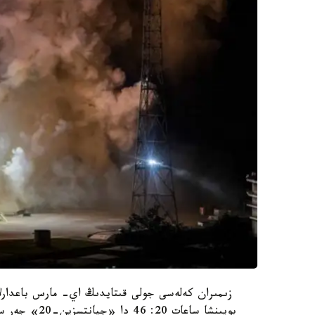
زىمىران كەلەسى جولى قىتايدىڭ اي- مارس باعدارلام
بويىنشا ساعات