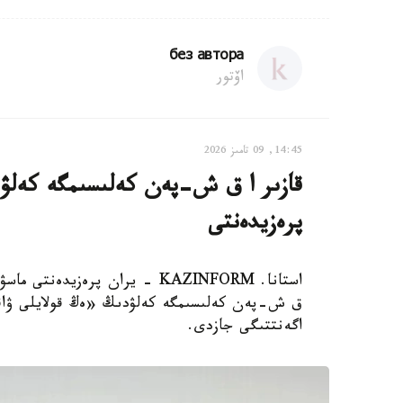
без автора
اۆتور
14:45, 09 تامىز 2026
قازىر ا ق ش-پەن كەلىسىمگە كەلۋد
پرەزيدەنتى
ق ش-پەن كەلىسىمگە كەلۋدىڭ «ەڭ قولايلى ۋاقىت
اگەنتتىگى جازدى.