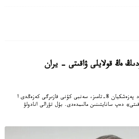
ىڭ ەڭ قولايلى ۋاقىتى - يران
استانا. KAZINFORM - يران پرەزيدەنتى ماسۋد پەزەشكيان 8-تامىز، سەنبى كۇنى قازىرگى كەزەڭدى ا
ى» دەپ سانايتىنىن مالىمدەدى. بۇل تۋرالى انادولۋ