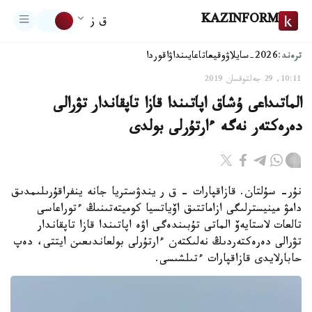
KAZINFORM
ق ز
ترەند:
2026-سايلاۋ
وقيعا
تاعايىنداۋ
اقوردا
10:11, 29 جەلتوقسان 2019
الماتىداعى ۇشاق اپاتىندا قازا تاپقاندار تۋرالى
دەرەكتەر نەگە ءارتۇرلى بولدى
نۇر- سۇلتان. قازاقپارات – ق ر يندۋستريا جانە ينفراقۇرىلىمدىق
دامۋ مينيسترلىگى ازاماتتىق اۆياتسيا كوميتەتىنىڭ ءتوراعاسى
تالعات لاستايەۆ الماتى تۇبىندەگى اۋە اپاتىندا قازا تاپقاندار
تۋرالى دەرەكتەردىڭ نەلىكتەن ءارتۇرلى بولعاندىعىن ايتتى، دەپ
حابارلايدى قازاقپارات ءتىلشىسى.