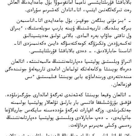
بالاباقشا قۇرىلتايشىسى ناعيما امانقوسوۆا بۇل جاعدايدىڭ العاش
رەت تىركەلگەنىن ايتىپ، اتا-انادان كەشىرىم سۇرادى.
- ءبىز مۇنى بىلگەن جوقپىز. بۇل جاعدايدى اتا-اناسىمەن
بىرگە بىلدىك. تاربيەشىنىڭ ۇيىنە بارىپ سويلەستىك، ءبىراق
ول ناقتى جاۋاپ بەرە المادى. بالانى تولىق مەديتسينالىق
تەكسەرۋدەن وتكىزۋگە كومەكتەسۋگە دايىن ەكەنىمىزدى اتا-
اناسىنا حابارلادىق، - دەدى بالاباقشا قۇرىلتايشىسى.
اتىراۋ وبلىستىق پوليتسيا دەپارتامەنتىنىڭ مالىمەتىنشە، اتالعان
دەرەك بويىنشا «كامەلەتكە تولماعان ادامدى تاربيەلەۋ جونىندەگى
مىندەتتەردى ورىنداماۋ» بابى بويىنشا قىلمىستىق ءىس
قوزعالعان.
- اتالعان وقيعا بويىنشا كەشەندى تەرگەۋ امالدارى جۇرگىزىلۋدە.
قۇقىق بۇزۋشىلىققا قاتىسى بار بارلىق تۇلعالار پوليتسيا بولىمىنە
جەتكىزىلدى. وزگە اقپارات تەرگەۋ مۇددەسىنە سايكەس جاريالاۋعا
جاتپايدى، - دەپ حابارلادى وبلىستىق پوليتسيا دەپارتامەنتىنىڭ
رەسمي وكىلى مەيىرىم ەرداۋلەت.