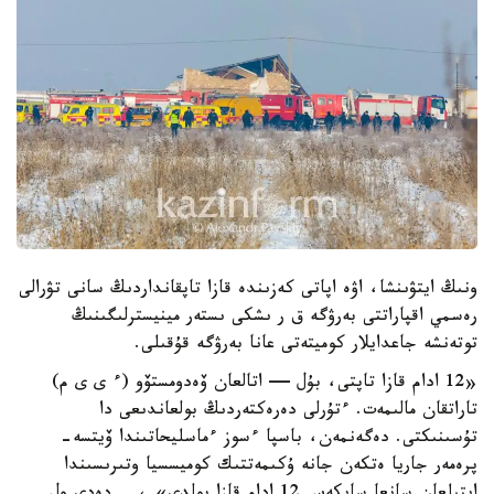
ونىڭ ايتۋىنشا، اۋە اپاتى كەزىندە قازا تاپقانداردىڭ سانى تۋرالى
رەسمي اقپاراتتى بەرۋگە ق ر ىشكى ىستەر مينيسترلىگىنىڭ
توتەنشە جاعدايلار كوميتەتى عانا بەرۋگە قۇقىلى.
«12 ادام قازا تاپتى، بۇل — اتالعان ۆەدومستۆو (ء ى ى م)
تاراتقان مالىمەت. ءتۇرلى دەرەكتەردىڭ بولعاندىعى دا
تۇسىنىكتى. دەگەنمەن، باسپا ءسوز ءماسليحاتىندا ۆيتسە-
پرەمەر جاريا ەتكەن جانە ۇكىمەتتىك كوميسسيا وتىرىسىندا