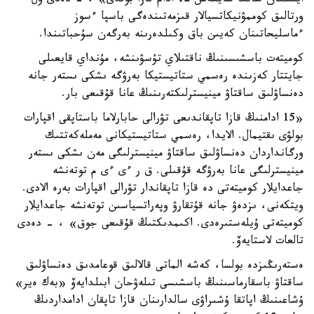
ايتىلعان سانعا سايكەس 12 ادام قازا بولدى» ، - دەدى ول
ورتالىق كوممۋنيكاتسيالار قىزمەتىندەگى باسپا ءسوز
ءماسليحاتىنان كەيىن باق وكىلدەرىنە بەرگەن سۇحباتىندا.
كوميتەت باسشىسىنىڭ ناقتىلاي تۇسۋىنشە، مۇنداي قايعىلى
جايتتار كەزىندە رەسمي ستاتيستيكا بەرۋگە ىشكى ىستەر جانە
دەنساۋلىق ساقتاۋ مينيسترلىكتەرىنىڭ عانا قۇقىعى بار.
«15 ادامنىڭ قازا تاپقاندىعى تۋرالى حابارلاما باستاپقى اقپارات
بولۋى ىقتيمال. الايدا، رەسمي ستاتيستيكانى مەملەكەتتىك
ورگانداردان دەنساۋلىق ساقتاۋ مينيسترلىگى مەن ىشكى ىستەر
مينيسترلىگى عانا بەرۋگە قۇقىلى. ق ر ءى ءى م توتەنشە
جاعدايلار كوميتەتى دە قازا تاپقاندار تۋرالى اقپارات بەرە الادى.
ويتكەنى، ىزدەۋ جانە قۇتقارۋ وپەراتسياسىن توتەنشە جاعدايلار
كوميتەتى ۇيلەستىرەدى. اكىمدىكتىڭ قۇقىعى جوق» ، - دەدى
تالعات لاستايەۆ.
ەستەرىڭىزدە بولسا، كەشە الماتى قالالىق قوعامدىق دەنساۋلىق
ساقتاۋ باسقارماسىنىڭ باسشىسى تىلەۋحان ابىلدايەۆ «بەك ەير»
ۇشاعىنىڭ اپاتقا ۇشىراۋى سالدارىنان قازا تاپقان ادامداردىڭ