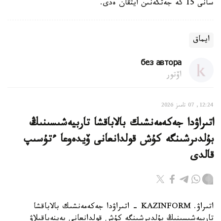
سانى 15 كە جەتكەنىن ايتقان ەدى.
ايماق
без автора
اۆتور
12:24, 07 تامىز 2026
اتىراۋدا جەكەمەنشىك بالاباقشا تاربيەشىسىنىڭ
بۇلدىرشىنگە كۇش قولدانعانى ۆيدەوعا ءتۇسىپ
قالدى
اتىراۋ. KAZINFORM - اتىراۋدا جەكەمەنشىك بالاباقشا
تاربيەشىسىنىڭ بۇلدىرشىنگە كۇش قولدانعانى بەينەباقىلاۋ