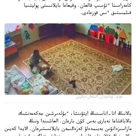
كامەراسىنا ءتۇسىپ قالعان. وقيعاعا بايلانىستى پوليتسيا
قىلمىستىق ءىس قوزعادى.
فوتو: ۆيدەودان الىنعان سكرين
بالانىڭ اتا-اناسىنىڭ ايتۋىنشا، ءبۇلدىرشىن جەكەمەنشىك
بالاباقشاعا نەبارى بەس كۇن بارعان. العاشىندا ونىڭ
مازاسىزدانۋىن بەيىمدەلۋ كەزەڭىمەن بايلانىستىرعان. الايدا كەيىن