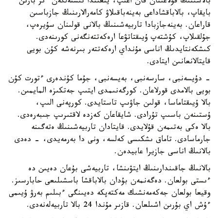
بالاسىنىڭ قۇلاعىنان قان اعىپ، يىعىندا تىستەلگەن ءىز بارىن
بايقاپ، بالاباقشاداعى بەينەباقىلاۋ كامەرالارىنىڭ جازباسىن
قاراعان. بەينەجازبادا تاربيەشىنىڭ بالانى قولىنان سۇيرەپ،
جۇلقىلاپ، كۇشتەپ ۇيىقتاتۋعا ارەكەتتەنگەنى كورىنەدى.
كىشكەنتايدىڭ اناسى مۇنداي ارەكەتتەر بىرنەشە كۇن بويى
قايتالانعانىن ايتادى.
- دۇيسەنبى، سارسەنبى، بەيسەنبى، جۇما كۇندەرى ءتورت كۇن
بويى بالامدى قورلاعان. كورگەنىمدى ايتىپ جەتكىزە المايمىن.
بالا ۇيىقتاماسا، قولىن جاۋىپ تاستايدى. كورپەنى الىپ،
ۇستىنەن باسىپ تۇرادى. شايقاعان كەزدە لاقتىرىپ جىبەرەدى.
بالا ەكى بەتىمەن قۇلايدى. قايتادان تاربيەشىنىڭ ەتەگىنە
جارماسادى. تاماق ىشكىسى كەلسە، ونى دا بەرمەيدى، - دەدى
بالانىڭ اناسى جازيرا عابيدەن.
بالانىڭ جاقىندارىنىڭ ايتۋىنشا، تاربيەشى بۇعان دەيىن دە
ءىستى بولعان. دەگەنمەن بۇدان بالاباقشا باسشىلىعى حابارسىز.
وقيعا بولعان جەكەمەنشىك مەكتەپكە دەيىنگى ءبىلىم بەرۋ ۇيىمى
ءۇش اي بۇرىن اشىلعان. قازىر مۇندا 24 بالا تاربيەلەنەدى.