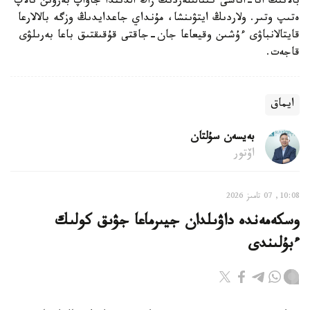
بالانىڭ اتا-اناسى كىنالىلەردىڭ زاڭ الدىندا جاۋاپ بەرۋىن تالاپ
ەتىپ وتىر. ولاردىڭ ايتۋىنشا، مۇنداي جاعدايدىڭ وزگە بالالارعا
قايتالانباۋى ءۇشىن وقيعاعا جان-جاقتى قۇقىقتىق باعا بەرىلۋى
قاجەت.
ايماق
بەيسەن سۇلتان
اۆتور
10:08, 07 تامىز 2026
وسكەمەندە داۋىلدان جيىرماعا جۋىق كولىك
ءبۇلىندى