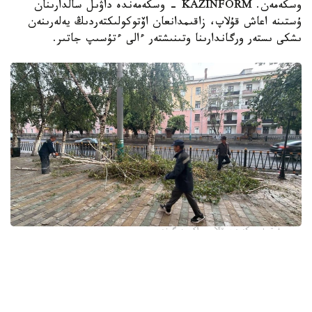
وسكەمەن. KAZINFORM - وسكەمەندە داۋىل سالدارىنان
ۇستىنە اعاش قۇلاپ، زاقىمدانعان اۆتوكولىكتەردىڭ يەلەرىنەن
ىشكى ىستەر ورگاندارىنا وتىنىشتەر ءالى ءتۇسىپ جاتىر.
فوتو: وسكەمەن قالاسى اكىمدىگىنەن
قالا اكىمدىگىنىڭ مالىمەتىنشە، داۋىل كەزىندە ورتالىق
كوشەلەردە جەل 15 اعاشتى قۇلاتقان. ولاردىڭ ءبىرقاتارى جول
جيەگىندە تۇرعان اۆتوكولىكتەردىڭ ۇستىنە قۇلادى.