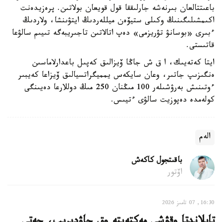
باعىتتالعان بىرنەشە جارلىققا قول قويعان بولاتىن. پرەزيدەنت
اكىمشىلىگىنىڭ وكىلى ستيۆەن ميللەردىڭ ايتۋىنشا، ولاردىڭ
ءبىرى «بوسانۋ تۋريزمى» دەپ اتالاتىن تاجىريبەگە تىيىم سالۋعا
قاتىستى.
ايتا كەتەيىك، ا ق ش جاڭا ۆيزالىق كەپىل باعدارلاماسىن
ەنگىزىپ جاتىر، وعان سايكەس يمميگراتسيالىق ۆيزاعا كەيبىر
ءوتىنىش بەرۋشىلەر 100 مىڭنان 250 مىڭ دوللارعا دەيىنگى
كولەمدە دەپوزيت سالۋى ءتيىس.
الەم
باقىتجول كاكەش
اۆتور
16:30, 07 تامىز 2026