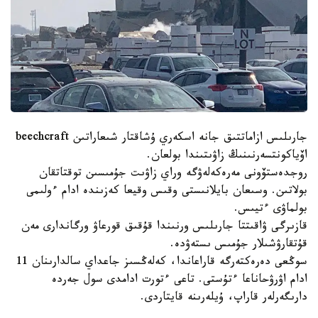
جارىلىس ازاماتتىق جانە اسكەري ۇشاقتار شىعاراتىن beechcraft
اۆياكونتسەرنىنىڭ زاۋىتىندا بولعان.
روجدەستۆونى مەرەكەلەۋگە وراي زاۋىت جۇمىسىن توقتاتقان
بولاتىن. وسىعان بايلانىستى وقىس وقيعا كەزىندە ادام ءولىمى
بولماۋى ءتيىس.
قازىرگى ۋاقىتتا جارىلىس ورنىندا قۇقىق قورعاۋ ورگاندارى مەن
قۇتقارۋشىلار جۇمىس ىستەۋدە.
سوڭعى دەرەكتەرگە قاراعاندا، كەلەڭسىز جاعداي سالدارىنان 11
ادام اۋرۋحاناعا ءتۇستى. تاعى ءتورت ادامدى سول جەردە
دارىگەرلەر قاراپ، ۇيلەرىنە قايتاردى.