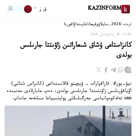
KAZINFORM
ق ز
ترەند:
2026-سايلاۋ
وقيعا
تاعايىنداۋ
اقوردا
13:50, 28 جەلتوقسان 2019
كانزاستاعى ۇشاق شىعاراتىن زاۋىتتا جارىلىس
بولدى
نيۋ-يورك. قازاقپارات - ۋيچيتو قالاسىنداعى (كانزاس شتاتى)
اۆياقۇرىلىس زاۋىتىندا جارىلىس بولدى، دەپ حابارلادى سەنبىدە
cnn تەلەكومپانياسى جەرگىلىكتى پوليتسيياعا سىلتەمە جاساپ.