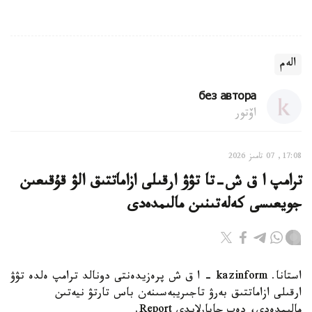
الەم
без автора
اۆتور
17:08, 07 تامىز 2026
ترامپ ا ق ش-تا تۋۋ ارقىلى ازاماتتىق الۋ قۇقىعىن
جويعىسى كەلەتىنىن مالىمدەدى
استانا. kazinform - ا ق ش پرەزيدەنتى دونالد ترامپ ەلدە تۋۋ
ارقىلى ازاماتتىق بەرۋ تاجىريبەسىنەن باس تارتۋ نيەتىن
مالىمدەدى، دەپ حابارلايدى Report.