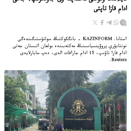
تايلاندتا وقۋشى مەكتەپتە وق جاۋدىرىپ، جەتى
ادام قازا تاپتى
استانا. KAZINFORM - بانگكوكتىڭ سولتۇستىگىندەگى
نونتابۋري پروۆينسياسىنىڭ مەكتەبىندە بولعان اتىستان جەتى
ادام قازا تاۋىپ، 15 ادام جاراقات الدى، دەپ حابارلايدى
Reuters.