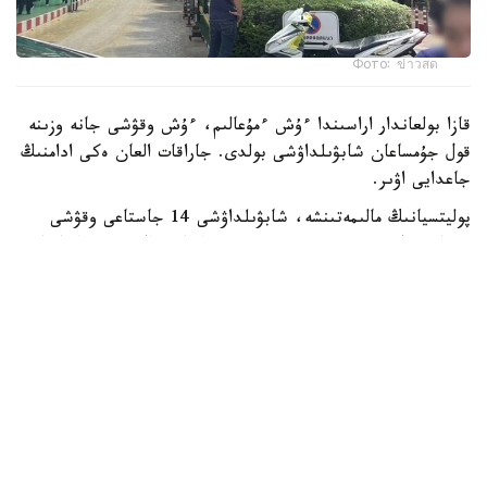
Фото: ข่าวสด
قازا بولعاندار اراسىندا ءۇش ءمۇعالىم، ءۇش وقۋشى جانە وزىنە
قول جۇمساعان شابۋىلداۋشى بولدى. جاراقات العان ەكى ادامنىڭ
جاعدايى اۋىر.
پوليتسيانىڭ مالىمەتىنشە، شابۋىلداۋشى 14 جاستاعى وقۋشى
بولعان. ول كەم دەگەندە 26 رەت وق اتقان، ال تۇتقىندالعاننان
كەيىن ودان تاعى 34 وق تابىلعان. الدىن الا مالىمەت بويىنشا،
تاپانشا ونىڭ اتاسىنا تيەسىلى بولعان.
پوليتسيا سونىمەن قاتار شابۋىلداۋشى مەكتەپ اۋماعىندا وق
اتپاس بۇرىن اتا-اجەسىن ۇيىندە اتىپ ولتىرگەن دەپ شامالاپ
وتىر.
Reuters مالىمەتىنشە، بۇل تايلاندتا 2022 -جىلدان بەرگى ەڭ
ءىرى جاپپاي قىرعىن.