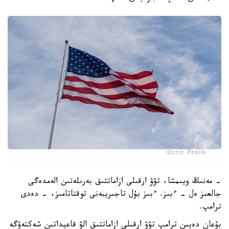
Фото: Pexels
- مەنىڭ ويىمشا، تۋۋ ارقىلى ازاماتتىق بەرىلەتىن الەمدەگى
جالعىز ەل - ءبىز. ءبىز بۇل تاجىريبەنى توقتاتامىز، - دەدى
ترامپ.
بۇعان دەيىن ترامپ تۋۋ ارقىلى ازاماتتىق الۋ قاعيداتىن شەكتەۋگە