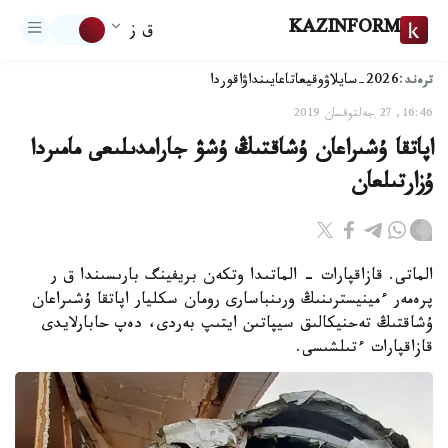
KAZINFORM
ق ز
ترەند:
2026-سايلاۋ
وقيعا
تاعايىنداۋ
اقوردا
16:46, 27 جەلتوقسان 2019
اپاتقا ۇشىراعان ۇشاقتىڭ ۇشۋ جارامدىلىعى مامىردا
ۇزارتىلعان
الماتى. قازاقپارات - الماتىدا وتكەن بريفينگ بارىسىندا ق ر
پرەمەر ءمينيسترىنىڭ ورىنباسارى رومان سكليار اپاتقا ۇشىراعان
ۇشاقتىڭ تەحنيكالىق سيپاتىن ايتىپ بەردى، دەپ حابارلايدى
قازاقپارات ءتىلشىسى.