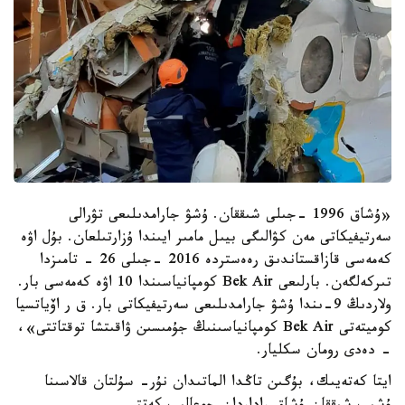
«ۇشاق 1996 -جىلى شىققان. ۇشۋ جارامدىلىعى تۋرالى
سەرتيفيكاتى مەن كۋالىگى بيىل مامىر ايىندا ۇزارتىلعان. بۇل اۋە
كەمەسى قازاقستاندىق رەەستردە 2016 -جىلى 26 - تامىزدا
تىركەلگەن. بارلىعى Bek Air كومپانياسىندا 10 اۋە كەمەسى بار.
ولاردىڭ 9-ىندا ۇشۋ جارامدىلىعى سەرتيفيكاتى بار. ق ر اۆياتسيا
كوميتەتى Bek Air كومپانياسىنىڭ جۇمىسىن ۋاقىتشا توقتاتتى»،
- دەدى رومان سكليار.
ايتا كەتەيىك، بۇگىن تاڭدا الماتىدان نۇر- سۇلتان قالاسىنا