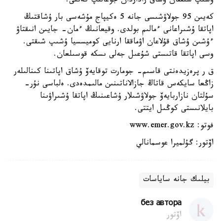
ۇشىپ شىققان ۇشاق راداردان جوعالىپ كەتتى.
كەيىن 95 جولاۋشىسى جانە 5 ەكيپاج مۇشەسى بار ۇشاقتىڭ
اپاتقا ۇشىراعانى ءمالىم بولدى. وقيعانىڭ ءمان- جايىن انىقتاۋ
ءۇشىن ۇشاق قۇلاعان اۋماققا ارنايى كوميسسيا ۇشىپ شىقتى.
وسى اپاتقا قاتىستى شۇعىل جەلى ىسكە قوسىلعان.
ق ر پرەزيدەنتى قاسىم- جومارت توقايەۆ ۇشاق اپاتىنا كىنالىلەر
زاڭعا سايكەس قاتاڭ جازالاناتىنىن مالىمدەدى. ەلباسى نۇر-
سۇلتان نازاربايەۆ جولاۋشىلار ۇشاعىنىڭ اپاتقا ۇشىراۋىنا
بايلانىستى كوڭىل ايتتى.
فوتو: www.emer.gov.kz
اۆتور: گۇلميرا عوسمانالي
بيلىك جانە ساياسات
без автора
اۆتور