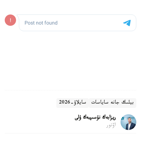
بيلىك جانە ساياسات
سايلاۋ-2026
ريزابەك نۇسىپبەك ۇلى
اۆتور