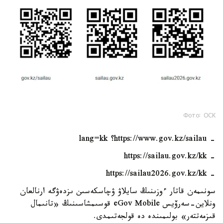
Фото: ОСК
- https://www.gov.kz/sailau؟ lang=kk
- https://sailau.gov.kz/kk
- https://sailau2026.gov.kz/kk
سونىمەن قاتار ءوزىنىڭ سايلاۋ ۋچاسكەسىن ىزدەۋگە ارنالعان
ونلاين-سەرۆيس eGov Mobile قوسىمشاسىنىڭ «تانىمال
قىزمەتتەر» بولىمىندە دە قولجەتىمدى.