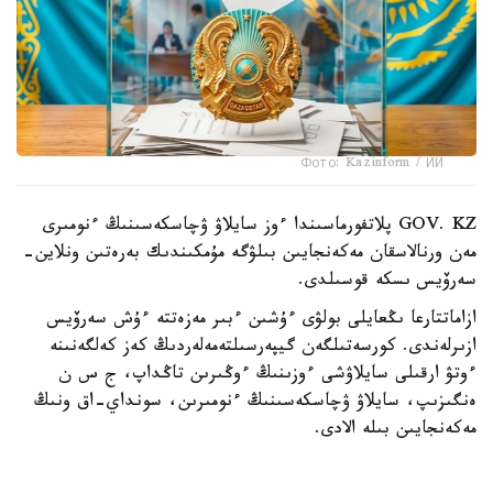
Фото: Kazinform / ИИ
GOV. KZ پلاتفورماسىندا ءوز سايلاۋ ۋچاسكەسىنىڭ ءنومىرى
مەن ورنالاسقان مەكەنجايىن بىلۋگە مۇمكىندىك بەرەتىن ونلاين-
سەرۆيس ىسكە قوسىلدى.
ازاماتتارعا ىڭعايلى بولۋى ءۇشىن ءبىر مەزەتتە ءۇش سەرۆيس
ازىرلەندى. كورسەتىلگەن گيپەرسىلتەمەلەردىڭ كەز كەلگەنىنە
ءوتۋ ارقىلى سايلاۋشى ءوزىنىڭ ءوڭىرىن تاڭداپ، ج س ن
ەنگىزىپ، سايلاۋ ۋچاسكەسىنىڭ ءنومىرىن، سونداي-اق ونىڭ
مەكەنجايىن بىلە الادى.