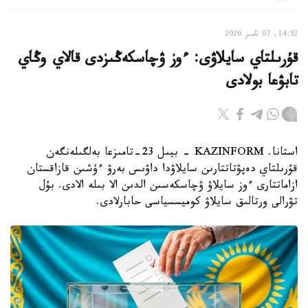
14:52, 07 تامىز 2026
قۇرىلتاي سايلاۋى: ءوز ۋچاسكەڭىزدى قالاي وڭاي
تابۋعا بولادى
استانا. KAZINFORM - بيىل 23-تامىزعا بەلگىلەنگەن
قۇرىلتاي دەپۋتاتتارىن سايلاۋدا داۋىس بەرۋ ءۇشىن قازاقستان
ازاماتتارى ءوز سايلاۋ ۋچاسكەسىن الدىن الا بىلە الادى. بۇل
تۋرالى ورتالىق سايلاۋ كوميسسياسى حابارلادى.