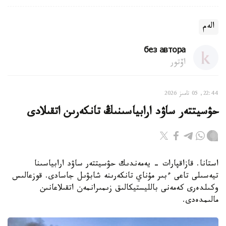
الەم
без автора
اۆتور
22:44, 05 تامىز 2026
حۋسيتتەر ساۋد ارابياسىنىڭ تانكەرىن اتقىلادى
استانا. قازاقپارات - يەمەندىك حۋسيتتەر ساۋد ارابياسىنا
تيەسىلى تاعى ءبىر مۇناي تانكەرىنە شابۋىل جاسادى. قوزعالىس
وكىلدەرى كەمەنى بالليستيكالىق زىمىرانمەن اتقىلاعانىن
مالىمدەدى.