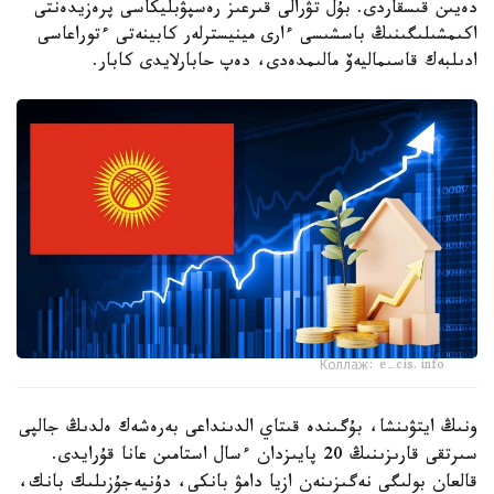
دەيىن قىسقاردى. بۇل تۋرالى قىرعىز رەسپۋبليكاسى پرەزيدەنتى
اكىمشىلىگىنىڭ باسشىسى ءارى مينيسترلەر كابينەتى ءتوراعاسى
ادىلبەك قاسىماليەۆ مالىمدەدى، دەپ حابارلايدى كابار.
Коллаж: e-cis.info
ونىڭ ايتۋىنشا، بۇگىندە قىتاي الدىنداعى بەرەشەك ەلدىڭ جالپى
سىرتقى قارىزىنىڭ 20 پايىزدان ءسال استامىن عانا قۇرايدى.
قالعان بولىگى نەگىزىنەن ازيا دامۋ بانكى، دۇنيەجۇزىلىك بانك،