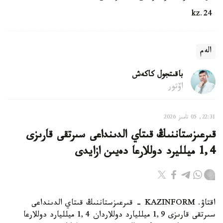
24.kz
الەم
باقىتجول كاكەش
اۆتور
22:31, 05 تامىز 2026
قىرعىزستاننىڭ قىتاي الدىنداعى سىرتقى قارىزى
1,4 ميلليرد دوللارعا دەيىن ازايدى
اقتاۋ. KAZINFORM - قىرعىزستاننىڭ قىتاي الدىنداعى
سىرتقى قارىزى 1,9 ميلليارد دوللاردان 1,4 ميلليارد دوللارعا