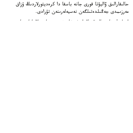
حالىقارالىق ۆاليۋتا قورى جانە باسقا دا كرەديتورلاردىڭ ۇزاق
مەرزىمدى جەڭىلدەتىلگەن نەسيەلەرىنەن تۇرادى.
ادىلبەك قاسىماليەۆتىڭ ايتۋىنشا، قىرعىزستان زاڭناماسىنا
سايكەس مەملەكەتتىك قارىزدىڭ جالپى ىشكى ونىمگە
شاققانداعى ۇلەسى 60 پايىزدان اسپاۋى ءتيىس. الايدا
پرەزيدەنت سادىر جاپاروۆتىڭ تاپسىرماسىمەن بۇل شەك 50 پايىز
دەڭگەيىندە بەلگىلەنگەن.
قازىرگى ۋاقىتتا قىرعىزستاننىڭ مەملەكەتتىك قارىزى ج ءى و-
ءنىڭ 42 پايىزىن، ال سىرتقى قارىزى 22 پايىزىن قۇرايدى. ەل
بيلىگى سىرتقى قارىز كولەمىن ازايتىپ، ىشكى قارىزدى كەزەڭ-
كەزەڭىمەن ۇلعايتۋ ساياساتىن ۇستانىپ وتىر. بۇعان دەيىن
قىرعىزستاننىڭ سىرتقى قارىزىن 2035 -جىلعا دەيىن تولىق
وتەۋدى جوسپارلاپ وتىرعانى حابارلانعان.
الەم