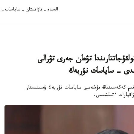
الەمدە
قازاقستان
ساياسات
ت
ولقۇجاتتارىندا تۋعان جەرى تۋرالى
لدى - ساياسات نۇربەك
ەنىم كەڭەسىنىڭ مۇشەسى ساياسات نۇربەك ۇسىنىستار
اقپارات ءتىلشىسى.