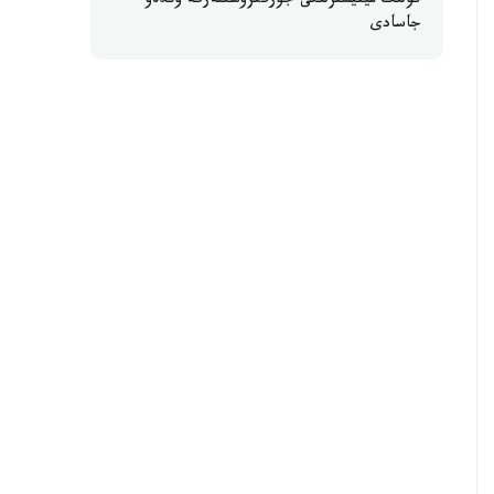
كولىك مينيسترلىگى جۇرگىزۋشىلەرگە ۇندەۋ
جاسادى