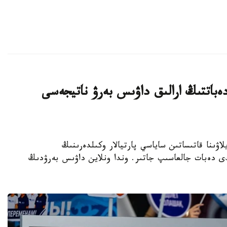
ەباتتىڭ ارالىق داۋىس بەرۋ ناتيجەسى
رىلتاي سايلاۋىنا قاتىساتىن ساياسي پارتيالار وكىلدەرىنىڭ
لدى دەبات جالعاسىپ جاتىر. وندا ونلاين داۋىس بەرۋدىڭ