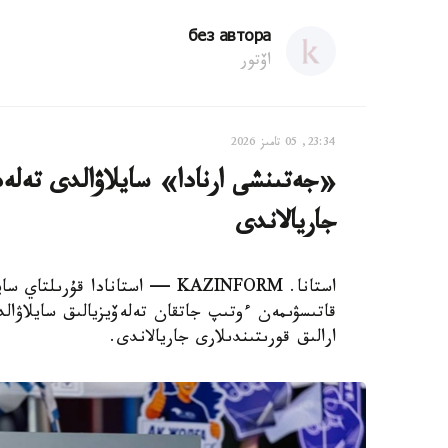
без автора
اۆتور
23:34, 05 تامىز 2026
«جەتىنشى ارنادا» سايلاۋالدى تەلەد
جاريالاندى
استانا. KAZINFORM — استانادا قۇ
قاتىسۋىمەن ءوتىپ جاتقان تەلەۆيزيالىق سايلاۋا
ارالىق قورىتىندىلارى جاريالاندى.