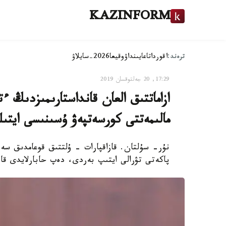
KAZINFORM
ترەند:
اقوردا
تاعايىنداۋ
وقيعا
2026-سايلاۋ
17:29, 20 جەلتوقسان 2019
ازاماتتىق العان قانداستارىمىزدىڭ ءت
مالىمەتتى كورسەتپەۋ ۇسىنىسى ايتى
نۇر- سۇلتان. قازاقپارات - ۇلتتىق قوعامدىق س
پاكەتى تۋرالى ايتىپ بەردى، دەپ حابارلايدى قاز