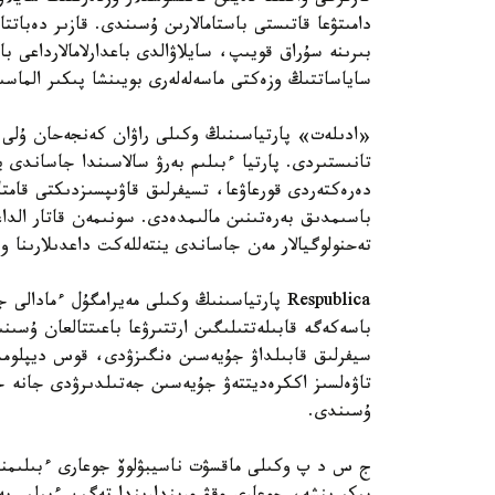
دامىتۋعا قاتىستى باستامالارىن ۇسىندى. قازىر دەبات
بىرىنە سۇراق قويىپ، سايلاۋالدى باعدارلامالارداعى ب
ساياساتتىڭ وزەكتى ماسەلەلەرى بويىنشا پىكىر الماسى
«ادىلەت» پارتياسىنىڭ وكىلى راۋان كەنجەحان ۇلى ءب
تانىستىردى. پارتيا ءبىلىم بەرۋ سالاسىندا جاساندى
دەرەكتەردى قورعاۋعا، تسيفرلىق قاۋىپسىزدىكتى قامتا
تەحنولوگيالار مەن جاساندى ينتەللەكت داعدىلارىنا 
Respublica پارتياسىنىڭ وكىلى مەيرامگۇل ءما
باسەكەگە قابىلەتتىلىگىن ارتتىرۋعا باعىتتالعان ۇسىنى
سيفرلىق قابىلداۋ جۇيەسىن ەنگىزۋدى، قوس ديپلومدى
تاۋەلسىز اككرەديتتەۋ جۇيەسىن جەتىلدىرۋدى جانە ج
ۇسىندى.
ج س د پ وكىلى ماقسۋت ناسيبۋلوۆ جوعارى ءبىلىمنىڭ