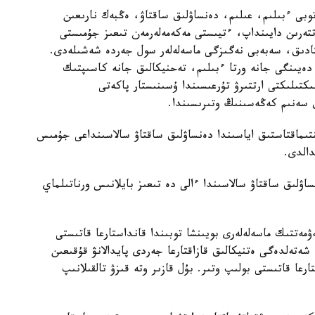
وبى ءبىلىم، عىلىم، دەنساۋلىق ساقتاۋ، ەڭبەك نارىعىن
تەرىن دايىنداپ، ءتيىستى مەكەمەلەرمەن تىعىز جۇمىستى
ادىق، سەبەبى نەگىزگى ماسەلەلەر سول جەردە شەشىلەدى.
 دەيىنگى جانە ورتا ءبىلىم، تەحنيكالىق جانە كاسىپتىك
كتىلىكتى ارتتىرۋ تۇرعىسىندا ۇسىنىستار پاكەتى
سەنىم كەڭەسىنىڭ وتىرىسىندا.
نتىماقتاستىق اياسىندا دەنساۋلىق ساقتاۋ سالاسىنداعى جۇمىس
دالدى.
ۋلىق ساقتاۋ سالاسىندا ءالى دە تىعىز بايلانىس ورناتىلماي
ەتتىك ماسەلەلەرى بويىنشا توبىندا قانداستارعا قاتىستى
ەتەلدەگى ەتنيكالىق قازاقتارعا جەردى پايدالانۋ قۇقىعىن
رعا قاتىستى بولىپ وتىر. بۇل قازىر وتە قىزۋ تالقىلانىپ