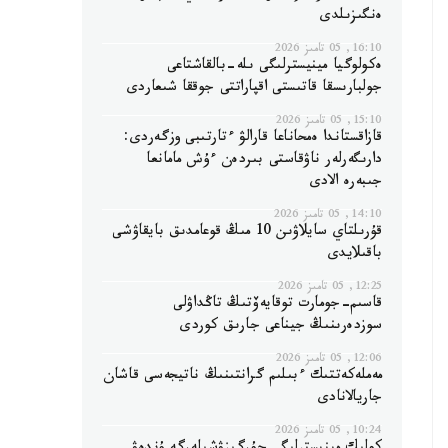
ەنگىزىلدى
16:10, 05 تامىز 2026
ەكولوگيا مينيسترلىگى ىلە-بالقاشتاعى
جولبارىسقا قاتىستى اقپاراتتى جوققا شىعاردى
15:10, 05 تامىز 2026
قازاقستاندا ەمحاناعا قارالۋ ءتارتىبى وزگەردى:
دارىگەرلەر ناۋقاستى بىردەن ءۇش مامانعا
جىبەرە الادى
14:10, 05 تامىز 2026
قۇرىلتاي سايلاۋىن 10 مىڭ قوعامدىق بايقاۋشى
باقىلايدى
12:25, 05 تامىز 2026
قاسىم-جومارت توقايەۆتىڭ تاڭداۋلى
سوزدەرىنىڭ جيناعى جارىق كوردى
12:06, 05 تامىز 2026
مەملەكەتتىك ءبىلىم گرانتىنىڭ ناتيجەسى قاشان
جاريالانادى
10:24, 05 تامىز 2026