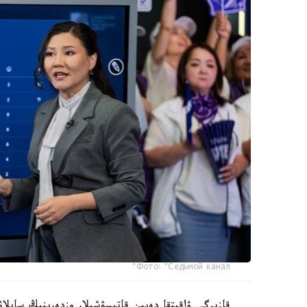
Фото: "Седьмой канал"
قازىرگى ۋاقىتقا دەيىن قاتىسۋشىلار وزدەرىنىڭ سايلاۋ