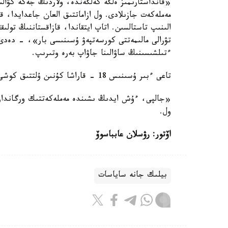
«قانداستارىمىز ەلگە كەلگەندە، ولاردىڭ جەكە كۋالىك
مەملەكەت جازىلادى. ول ازاماتتىق العان جاعدايدا، ق
الىنىپ تاستالسىن. اتاپ ايتقاندا، قازاقستاننىڭ تولى
تۋرالى مالىمەتتى كورسەتپەۋ ۇسىنىسى بار»، - دەدى
ءتىلشىسىنىڭ ساۋالىنا جاۋاپ بەرە وتىرىپ.
تاعى ءبىر ۇسىنىس 18 - قاراشا كۇنىن ۇلتتىق كوشى- قون كۇنى دەپ بەلگىلەۋگە قاتىستى.
«جالپى، ءۇش ايدىڭ ىشىندە مەملەكەتتىك ورگاند
ول.
اۆتور: رۋسلان عابباسوۆ
بيلىك جانە ساياسات