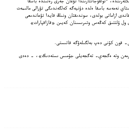
تەرىندە، ءتولقۇجاتتارىندا تۋعان جەرى رەتىندە باسقا
ىتاي نەمەسە باسقا ەلدە دۇنيەگە كەلگەندىگى تۋرالى مالىمەت
ققاندى ازاماتى بولدى، سوندىقتان ونىڭ قايدا تۋعاندىعى
 ول ۇلتتىق كەڭەس وتىرىسىنان كەيىن «قازاقپارات»
ارمەن وتە ەگجەي- تەگجەيلى جۇمىس ىستەدىك»، - دەدى