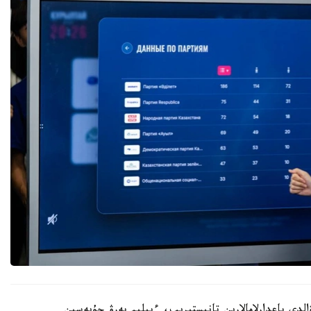
الدى باعدارلامالارىن تانىستىرىپ، ءبىلىم بەرۋ جۇيەسىن