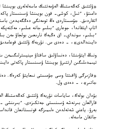
«ۇلتتىق كەڭەستىڭ الەۋمەتتىك ماسەلەلەرى بويىنشا ت
دامىتۋ، ءتىل، كوشى- قون بويىنشا ۇسىنىستار پاكەت
اتقاردىق. جۇمىستاردى ەڭ تومەنگى دەڭگەيدەن باست
اتاپ ايتقاندا، جوعارى ءبىلىم جانە عىلىم، مەكتەپكە
ءبىلىم، سونداي- اق ەڭبەك نارىعىن بولجاۋ مەن بىلى
دايىندالدى»، - دەدى س. نۇربەك ۇلتتىق قوعامدىق 
ونىڭ ايتۋىنشا، دەنساۋلىق ساقتاۋ مينيسترلىگىمەن ى
تيىمدىلىگىن ارتتىرۋ بويىنشا ۇسىنىستار پاكەتى دايىن
«قازىرگى ۋاقىتتا وسى جۇمىستى نىعايتۋ كەرەك. دەنسا
جاتىر»، - دەدى ول.
بۇدان بولەك، ساياسات نۇربەك ۇلتتىق كەڭەستىڭ الەۋم
قارالعان بىرنەشە ۇسىنىستى جەتكىزدى. ءبىرىنشى - ش
بەرۋ. ياعني شەتەلدەن ەلىمىزگە قونىستانعان قانداستا
جاتقان ماسەلە.