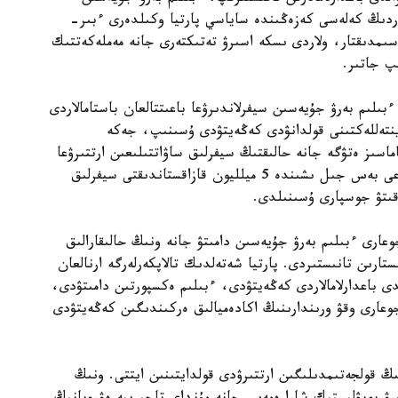
تاردىڭ كەلەسى كەزەڭىندە ساياسي پارتيا وكىلدەرى ءبىر-
اسىمدىقتار، ولاردى ىسكە اسىرۋ تەتىكتەرى جانە مەملەكەتتىك
پ جاتىر.
ىلىم بەرۋ جۇيەسىن سيفرلاندىرۋعا باعىتتالعان باستامالاردى
 ينتەللەكتىنى قولدانۋدى كەڭەيتۋدى ۇسىنىپ، جەكە
ماسىز ەتۋگە جانە حالىقتىڭ سيفرلىق ساۋاتتىلىعىن ارتتىرۋعا
باسىمدىق بەرەتىنىن مالىمدەدى. سونىمەن قاتار الداعى بەس جىل ىشىندە 5 ميلليون قازاقستاندىقتى سيفرلىق
وقىتۋ جوسپارى ۇسىنىلدى.
دالى جوعارى ءبىلىم بەرۋ جۇيەسىن دامىتۋ جانە ونىڭ حالىقارالىق
ستارىن تانىستىردى. پارتيا شەتەلدىك تالاپكەرلەرگە ارنالعان
 باعدارلامالاردى كەڭەيتۋدى، ءبىلىم ەكسپورتىن دامىتۋدى،
وعارى وقۋ ورىندارىنىڭ اكادەميالىق ەركىندىگىن كەڭەيتۋدى
 قولجەتىمدىلىگىن ارتتىرۋدى قولدايتىنىن ايتتى. ونىڭ