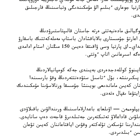
ەرۋ پوپۋليستىك شارا ەمەس جانە مۇنداي تاجىريبە ەۋروپانىڭ
رتيا جوعارى ءبىلىم الۋ مۇمكىندىگى وتباسىنىڭ قارجىلىق
دى.
گيالىق مادەنيەتتى ەرتە جاستان قالىپتاستىرۋدىڭ
 اعارتۋ جۇمىستارى بالاباقشادان باستاپ مەملەكەتتىك باسقارۋ
جۇيەسىنە دەيىن ۇزدىكسىز جۇرگىزىلۋى قاجەت. سونداي-اق پارتيا وسى ۋاقىتقا دەيىن 150 مىڭنان استام ادامدى
زەگە اسىرعانىن اتاپ ءوتتى.
يىنوۆ كوللەدجدەردى بەيىندى جەكە كومپانيالاردىڭ
پىكىرىنشە، بۇل ءتاسىل ستۋدەنتتەردىڭ وقۋ بارىسىندا
نان كەيىن ماماندىعى بويىنشا جۇمىسقا ورنالاسۋىنا مۇمكىندىك
يتۋعا ىقپال ەتەدى.
لوممەن — اۋىلعا» باعدارلاماسىنىڭ ورىندالۋىن باقىلاۋدى
ىلۋىن قاداعالاۋ تەتىكتەرىن جەتىلدىرۋ قاجەت دەپ سانايدى.
ندارىنا تۇسكەن تۇلەكتەر وقۋىن اياقتاعاننان كەيىن تۋعان
ىن ءبىلدىردى.