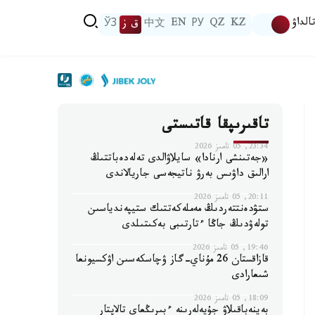
الداۋ
KZ
QZ
РУ
EN
中文
ق ز
ЎЗ
تاقىرىپقا قاتىستى
23:34, 05 تامىز 2026
«جەتىنشى ارنادا» سايلاۋالدى تەلەدەباتتىڭ
ارالىق داۋىس بەرۋ ناتيجەسى جاريالاندى
20:11, 05 تامىز 2026
ستۋدەنتتەردىڭ مەملەكەتتىك ستيپەندياسىن
تولەۋدىڭ جاڭا ءتارتىبى بەكىتىلدى
19:46, 05 تامىز 2026
قازاقستان 26 مۇناي-گاز ۋچاسكەسىن اۋكسيونعا
شىعارادى
18:09, 05 تامىز 2026
بەينەباقىلاۋ جۇيەلەرىنە ءبىرىڭعاي تالاپتار