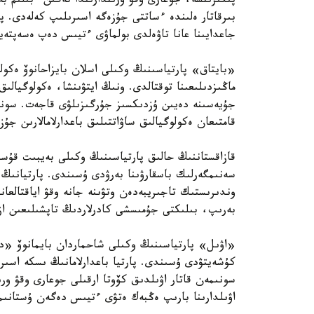
پىكىرىنشە، جوعارى وقۋ ورىندارىندا تەگىن ءبىلىم ب
بىرقاتار ەلىندە ءساتتى جۇزەگە اسىرىلىپ كەلەدى. پا
جاعدايىنا عانا تاۋەلدى بولماۋى ءتيىس دەپ ەسەپتەي
«بايتاق» پارتياسىنىڭ وكىلى اسلان بايزاحانوۆ ەكولو
ماڭىزدىلىعىنا توقتالدى. ونىڭ ايتۋىنشا، ەكولوگيالىق
قامتىعان ەكولوگيالىق ساۋاتتىلىق باعدارلامالارىن جۇ
قازاقستاننىڭ حالىق پارتياسىنىڭ وكىلى بەيبىت قۇسا
سەنىمگەرلىك باسقارۋىنا بەرۋدى ۇسىندى. پارتيانىڭ 
وندىرىستىك تاجىريبەدەن وتۋىنە جانە وقۋ اياقتالعان
بەرىپ، بىلىكتى جۇمىسشى كادرلاردىڭ تاپشىلىعىن ازا
«اۋىل» پارتياسىنىڭ وكىلى شاحماردان بايمانوۆ «ديپ
كۇشەيتۋدى ۇسىندى. پارتيا باعدارلامانىڭ ىسكە اسىر
سونىمەن قاتار اۋىلدىق كۆوتا ارقىلى جوعارى وقۋ ورى
اۋىلدارىنا بارىپ ەڭبەك ەتۋى ءتيىس دەگەن ۇستانىم