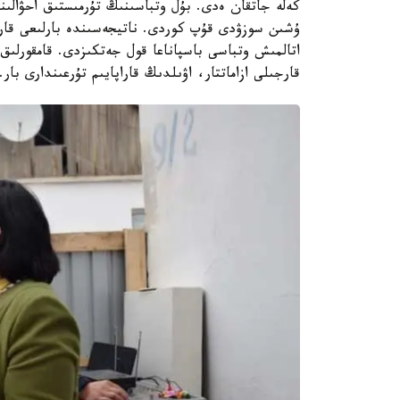
كەلە جاتقان ەدى. بۇل وتباسىنىڭ تۇرمىستىق احۋالىنا
ۇشىن سوزۋدى قۇپ كوردى. ناتيجەسىندە بارلىعى قار
اتالمىش وتباسى باسپاناعا قول جەتكىزدى. قامقورلىق ت
قارجىلى ازاماتتار، اۋىلدىڭ قاراپايىم تۇرعىندارى بار.