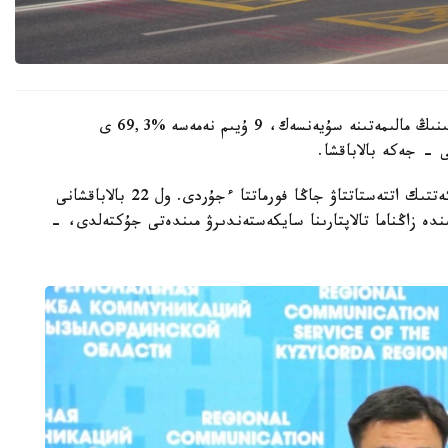
وبلىستىق ءبىلىم ساپاسىن قامتاماسىز ەتۋ دەپارتامەنتىنىڭ مالىمەتىنە سۇيەنسەك، 9 ۇيىم نەمەسە %69,3 ى
 - جەكە بالاباقشا.
- مامىر ايىنان باستاپ ءبىلىم بەرۋ ۇيىمدارىن مەملەكەتتىك اتتەستاتتاۋ جاڭا فورماتتا ءجۇردى. ول 22 بالاباقشانى
ىنە انىقتالعان كەمشىلىكتەردى 3 اي ىشىندە زاڭناما تالاپتارىنا سايكەستەندىرۋ مىندەتى جۇكتەلدى، -