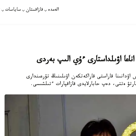
الەمدە
قازاقستان
ساياسات
ت
 اناعا اۋىلداستارى ءۇي الىپ بەردى
ش اۋدانىنا قاراستى قاراكەتكەن اۋىلىنىڭ تۇرعىندارى
تارتۋ ەتتى، دەپ حابارلايدى قازاقپارات ءتىلشىسى.