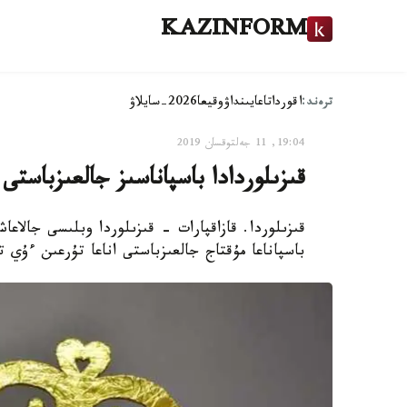
KAZINFORM
ترەند:
اقوردا
تاعايىنداۋ
وقيعا
2026-سايلاۋ
19:04, 11 جەلتوقسان 2019
قىزىلوردادا باسپاناسىز جالعىزباستى
قىزىلوردا. قازاقپارات - قىزىلوردا وبلىسى جالاعا
باسپاناعا مۇقتاج جالعىزباستى اناعا تۇرعىن ءۇي 