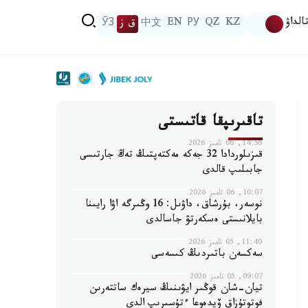
الداۋ
KZ
QZ
РУ
EN
中文
ق ز
ЎЗ
تاقىرىپقا قاتىستى
14:56, 06 تامىز 2026
قىزىلوردادا 32 جەكە مەكتەپتىڭ تەڭ جارتىسى
جابىلىپ قالدى
10:07, 06 تامىز 2026
نوسەر، بۇرشاق، داۋىل: 16 وڭىرگە اۋا رايىنا
بايلانىستى ەسكەرتۋ جاسالدى
11:40, 05 تامىز 2026
سەكسەن باتىردىڭ كىسەسى
09:07, 05 تامىز 2026
تيان-شان قوڭىر ايۋىنىڭ سيرەك ساتتەرىن
فوتوتۇزاق ۆيدەوعا ءتۇسىرىپ الدى