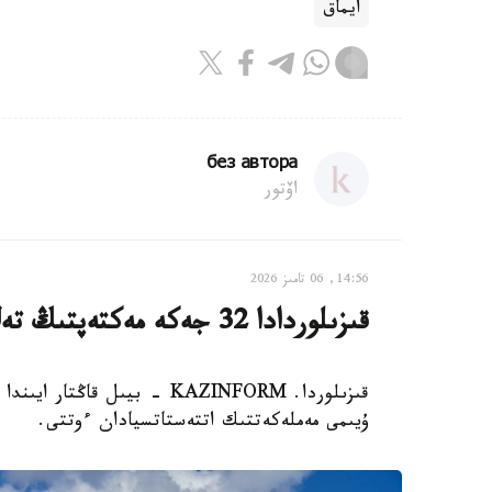
ايماق
без автора
اۆتور
14:56, 06 تامىز 2026
قىزىلوردادا 32 جەكە مەكتەپتىڭ تەڭ جارتىسى جابىلىپ قالدى
ۇيىمى مەملەكەتتىك اتتەستاتسيادان ءوتتى.