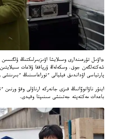
«اۋىل تۇرعىندارى وسىلايشا اۋىزبىرلىكتىڭ ۇلگىسىن
پارتياسى اۋداندىق فيليالى ءتوراعاسىنىڭ ءبىرىنشى و
اينۇر ناۋانوۆانىڭ قىزى جانەركە ارناۋلى وقۋ ورنىن 
باعدات مەكتەپتە جەتىنشى سىنىپتا وقيدى.