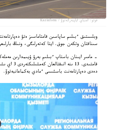
فوتو: اعىباي اياپبەرگەنوۆ / Kazinform
سىناقتان وتكەن جوق. ايتا كەتەرلىگى، ونىڭ بارلىعى
قامتىدى. 13 
دەدى دەپارتامەنت باسشىسى ءمادي بەكماعانبەتوۆ.