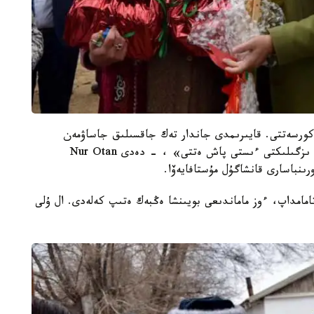
 كورسەتتى. قايىرىمدى جاندار تەك جاقسىلىق جاساۋمەن
شەكتەلگەن جوق. وسكەلەڭ ۇرپاققا ۇلاعات سىيلايتىن ىزگىلىكتى ءىستى پاش ەتتى» ، - دەدى Nur Otan
رىنباسارى قانشاگۇل مۇستافايەۆا.
ءتامامداپ، ءوز ماماندىعى بويىنشا ەڭبەك ەتىپ كەلەدى. ال ۇلى