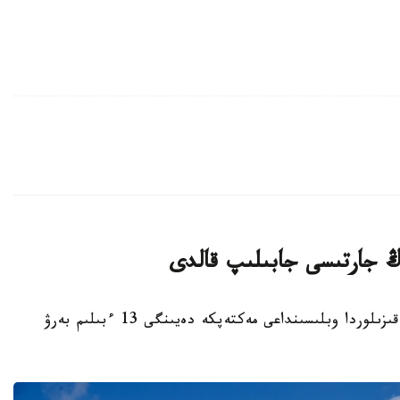
قىزىلوردا. KAZINFORM - بيىل قاڭتار ايىندا قىزىلوردا وبلىسىنداعى مەكتەپكە دەيىنگى 13 ءبىلىم بەرۋ