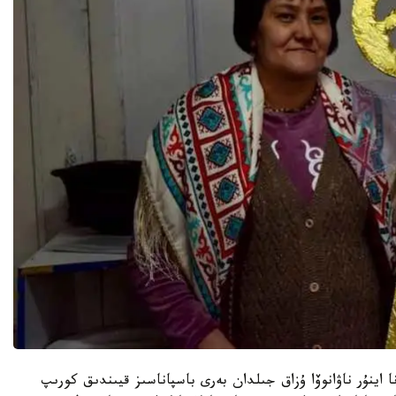
ا اينۇر ناۋانوۆا ۇزاق جىلدان بەرى باسپاناسىز قيىندىق كورىپ