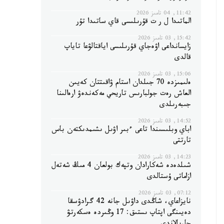
11:42, 04 تامىز 2026
الماتىدا ل ر ت قۇرىلىسى قاي ساتىدا تۇر
15:42, 03 تامىز 2026
زايسانداعى اۋەجاي قۇرىلىسى اياقتالۋعا تاياپ
قالدى
15:06, 03 تامىز 2026
ەلىمىزدە 70 جىلدان استام ۋاقىتتان كەيىن
العاش رەت جولبارىس تاريحي مەكەندەۋ ارەالىنا
جىبەرىلدى
14:52, 03 تامىز 2026
اباي وبلىسىندا تاعى ءبىر اۋىل ىشىمدىكتەن باس
تارتتى
14:23, 03 تامىز 2026
شىلدەدە شەكارادان وتپەك بولعان 4 مىڭ شەتەل
ازاماتى ۇستالدى
07:12, 03 تامىز 2026
نايزاعاي، شاڭدى داۋىل جانە 42 گرادۋسقا
دەيىنگى اپتاپ ىستىق: 17 وڭىردە ەسكەرتۋ