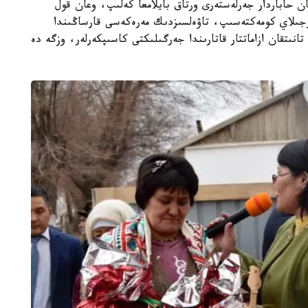
ن حاباردار جەرلەستەرى ورتاق بايلامعا كەلىپ، وعان قول
جىلاي كومەكتەسىپ، تاۋەلسىزدىك مەرەكەسى قارساڭىندا
انىتقان ازاماتتار قاتارىندا جەرگىلىكتى كاسىپكەرلەر، وزگە دە