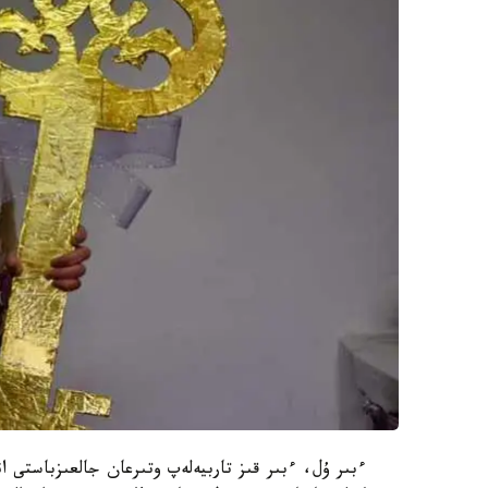
ءبىر ۇل، ءبىر قىز تاربيەلەپ وتىرعان جالعىزباستى ان