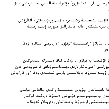
ەسس بارىسىندا ەۋروپا فۋتبولىنىڭ الداعى جىلدارداعى دامۋ
نا كىرەتىن 55 ۇلتتىق فۋتبول قاۋىمداستىعىنىڭ وكىلدەرى، ۇيىم پرەزيدەنتى، اتقارۋشى
ق بىرلەستىكتەر جانە حالىقارالىق سپورت ۇيىمدارىنىڭ
- سايلاۋ ءراسىمىنىڭ ءوتۋى. ءدال وسى استانادا ۋەفا
دى.
قۇقىعىنا يە بولۋى - ۋەفا- نىڭ ەلىمىزگە بىلدىرگەن
پورتتىق ءىس-شارالاردى ۇيىمداستىرۋداعى تاجىريبەسى مەن
 ۇيىمداستىرۋعا بايلانىستى بارلىق شىعىندى ۋەفا ءوز قاراجاتى
ۋعا باعىتتالعان جۇيەلى جۇمىستىڭ زاڭدى جالعاسى بولماق.
ر مەن جاسوسپىرىمدەر فۋتبولىن دامىتۋعا ەرەكشە كوڭىل
يىمدىلىگىن ارتتىرۋعا باعىتتالعان رەفورمالار كەزەڭ-