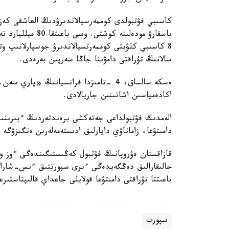
باسقارۋ مودەلىنە 
8 كاسىبي كلۋبتى كوممەرتسيالاندىرۋ جوسپارلانىپ و
سالانىڭ تۇراقتى دامۋىنا جاڭا سەرپىن بەرەدى.
ەسكە سالساق، 4 -تامىزدا فرانسيانىڭ «
اكادەمياسىن اشاتىنىن جاريالادى.
الەمدىك فۋتبولداعى جەتەكشى برەندتەردىڭ ءبىرىنىڭ 
دامىتۋعا، زاماناۋي دايارلىق ادىستەمەلەرىن ەنگىزۋگە 
قازاقستان ەۋروپانىڭ فۋتبول كەڭىستىگىندەگى ءوز و
حالىقارالىق دەڭگەيدەگى ءىرى سپورتتىق ءىس-شارالا
باعىتتا تۇراقتى دامىتۋعا قولايلى جاعداي قالىپتاستىر
سپورت