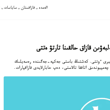
الەمدە
قازاقستان
ساياسات
ت
ۋىن قازاق حالقىنا تارتۋ ەتتى
ان. قازاقپارات - الماتىدا اسا 102 تۋرنيرى ءوتتى. كەشتىڭ باستى جەكپە-جەگىندە رەسەيلىك
ەمپيوندىق اتاققا تالاستى، دەپ حابارلايدى قازاقپارات.