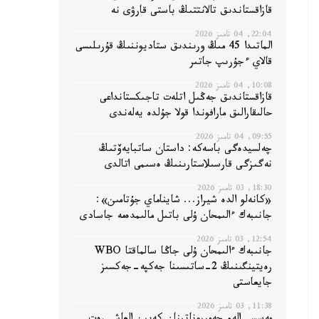
قازاقستاندىق تالانتتىڭ باستى قارۋى نە
22:04, 04 تامىز 2026
الماتىدا 45 مىڭ ورىندىق ستاديوننىڭ قۇرىلىسى
قالاي ءجۇرىپ جاتىر
10:08, 04 تامىز 2026
قازاقستاندىق جەڭىل اتلەت تاجىكستانداعى
حالىقارالىق مارافوندا قولا جۇلدە يەلەندى
09:55, 04 تامىز 2026
چەلسيدەگى باسەكە: داستان ساتبايەۆتىڭ
نەگىزگى قارسىلاستارىنىڭ ەسىمى اتالدى
18:30, 03 تامىز 2026
«كانەلو الدە شيراز... شايناماي جۇتامىن»:
جانىبەك ءالىمحان ۇلى باتىل مالىمدەمە جاسادى
12:54, 03 تامىز 2026
جانىبەك ءالىمحان ۇلى جاڭا سالماقتا WBO
رەيتينگىنىڭ 2-ساتىسىنا جەكپە-جەكسىز
جايعاستى
11:38, 03 تامىز 2026