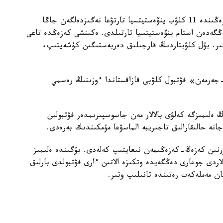
كاسىبي فۋتبولدى كوممەرسيالاندىرۋدىڭ العاشقى كەزەڭىندە 11 كلۋب ينۆەستيتسيا تارتۋعا نەگىزدەلگەن جاڭا
كوشتى. وسى باعىتقا 80 ميلليارد تەڭگەدەن استام ينۆەستيتسيا تارتىلدى. ەكىنشى كەزەڭدە تاعى
تىر. بۇل كلۋبتاردىڭ قارجىلىق دەربەستىگىن كۇشەيتىپ،
پاري سەن-جەرمەن» فۋتبول كلۋبى قازاقستاندا ءوزىنىڭ رەسمي
ەلىمىزگە كەلۋى بالالار مەن جاسوسپىرىمدەر فۋتبولىن
جانە حالىقارالىق تاجىريبە الماسۋعا مۇمكىندىك بەرەدى.
رنىن كەزەڭ-كەزەڭىمەن نىعايتىپ كەلەدى. بۇگىندە ەلىمىز
ردى جوعارى دەڭگەيدە وتكىزە الاتىن ءارى فۋتبولدى بارلىق
عان مەملەكەت رەتىندە تانىلىپ وتىر.