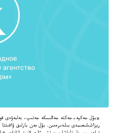
«بۇل جەكپە-جەكتە جەڭىسكە جەتىپ، بەلبەۋدى قورعا
ريزاشىلىعىمدى بىلدىرەمىن. بۇل مەن بارلىق ۋاقىتتا 