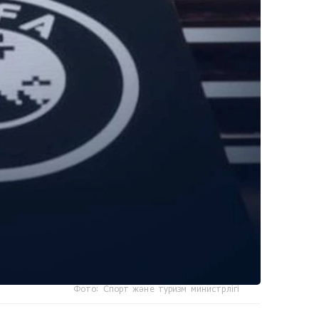
Фото: Спорт және туризм министрлігі