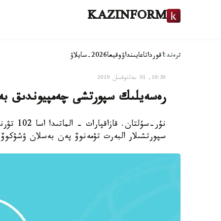
KAZINFORM
ترەند:
اقوردا
تاعايىنداۋ
وقيعا
2026-سايلاۋ
10:30, 01 جەلتوقسان 2019
رەسەيلىك سپورتشى چەمپيوندىق بەلبە
نۇر-سۇلت
سپورتشىلار البەرت تۋمەنوۆ پەن بەسلان ۋشۋكوۆ چ