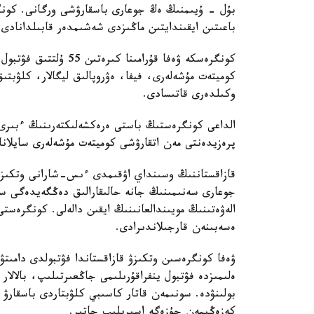
بۇل - ۇيىمنىڭ ەڭ جوعارى باسقارۋشى ورگانى. كونگر
باعىتىن ايقىندايتىن ماڭىزدى شەشىمدەر قابىلدانادى.
كونگرەسكە ۋەفا قۇرامى
كوميتەت مۇشەلەرى، فيفا، ەۋروپالىق ليگالار، كلۋبتى
وكىلدەرى قاتىسادى.
الداعى كونگرەستىڭ باستى ەرەكشەلىكتەرىنىڭ ءبىرى 
پرەزيدەنتى مەن اتقارۋشى كوميتەت مۇشەلەرى سايلانا
قازاقستاننىڭ وسىنداي اۋقىمدى ءىس-شارانى وتكىزۋ 
جوعارى سەنىمىنىڭ جانە حالىقارالىق دەڭگەيدەگى س
الەۋەتىنىڭ مويىندالعانىنىڭ ايقىن دالەلى. كونگرەستى
ەسەبىنەن قارجىلاندىرادى.
ۋەفا كونگرەسىن وتكىزۋ قازاقستاندا فۋتبولدى دامىت
ەلىمىزدە فۋتبول ينفراقۇرىلىمى جاڭعىرتىلىپ، بالالا
بولىنۋدە. سونىمەن قاتار كاسىبي كلۋبتاردى باسقارۋ ت
كەزەڭىمەن جۇزەگە اسىرىلىپ جاتىر.