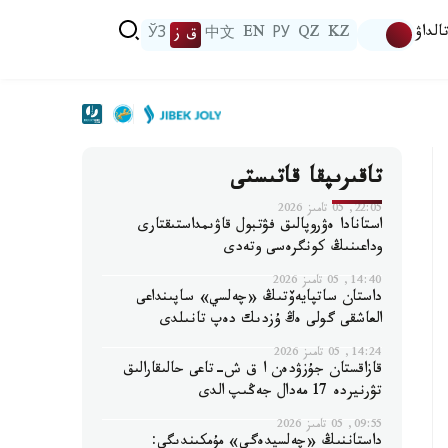
الداۋ
KZ
QZ
РУ
EN
中文
ق ز
ЎЗ
تاقىرىپقا قاتىستى
22:05, 05 تامىز 2026
استانادا ەۋروپالىق فۋتبول قاۋىمداستىقتارى
وداعىنىڭ كونگرەسى وتەدى
14:40, 05 تامىز 2026
داستان ساتپايەۆتىڭ «چەلسي» ساپىنداعى
العاشقى گولى ەڭ ۇزدىك دەپ تانىلدى
14:24, 05 تامىز 2026
قازاقستان جۇزۋدەن ا ق ش-تاعى حالىقارالىق
تۋرنيردە 17 مەدال جەڭىپ الدى
09:55, 05 تامىز 2026
داستاننىڭ «چەلسيدەگى» مۇمكىندىگى: