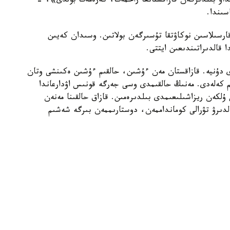
ولداۋ بىلدىرگەن قازاقستانعا راحمەت، كەرەمەت بولدى»، -
اۋىندىندا تۋمەنوۆ قارسىلاسىن نوكاۋتقا تۇسىرگەن بولاتىن. وسىدان كەيىن
 قالدىراتىندىعىن ايتتى.
ى دۇنيە. قازاقستان مەن ءۇشىن، حالقىم ءۇشىن ەكىنشى وتان
عىم كەلەدى. مەنىڭ حالقىمدى وسى جەرگە قونىس اۋدارعاندا
لكەن ريزاشىلىعىمدى بىلدىرەمىن. قازاق حالقىنا مەنەن
لدىرۋ تۋرالى كومانداممەن، دوستارىممەن بىرگە شەشىم