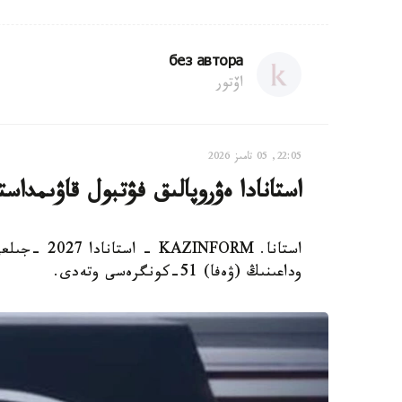
без автора
اۆتور
22:05, 05 تامىز 2026
استانادا ەۋروپالىق فۋتبول قاۋىمدا
وداعىنىڭ (ۋەفا) 51-كونگرەسى وتەدى.