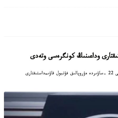
ستىقتارى وداعىنىڭ كونگرەسى وتەدى
استانا. KAZINFORM - استانادا 2027 -جىلعى 22 -ساۋىردە ەۋروپالىق فۋتبول قاۋىمداستىقتارى