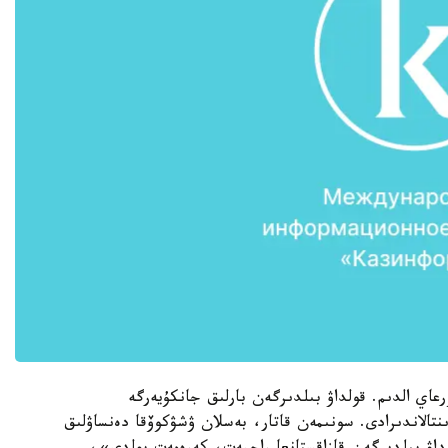
ي الدىم. قولداۋ بىلدىرگەن بارلىق جانكۇيەرگە
ىنتالاندىرادى. سونىمەن قاتار، بەسلان ۋشۋكوۆقا دەنساۋلىق