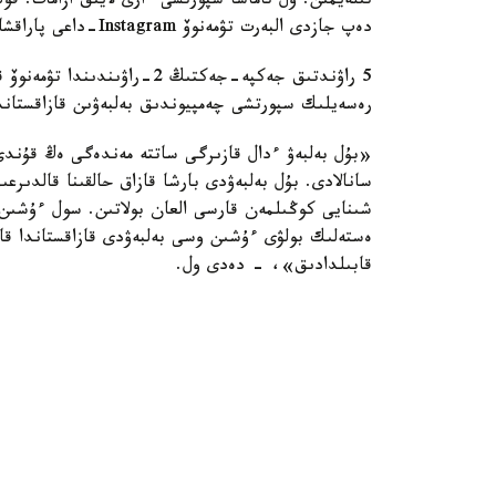
تىلەيمىن. ول تاماشا سپورتشى ءارى لايىق ازامات. ق
دەپ جازدى البەرت تۋمەنوۆ Instagram-داعى پاراقشاسىندا.
5 راۋندتىق جەكپە-جەكتىڭ 2-ر
رەسەيلىك سپورتشى چەمپيوندىق بەلبەۋىن قازاقستاندا
«بۇل بەلبەۋ ءدال قازىرگى ساتتە مەندەگى ەڭ قۇند
سانالادى. بۇل بەلبەۋدى بارشا قازاق حالقىنا قالدىر
شىنايى كوڭىلمەن قارسى العان بولاتىن. سول ءۇشىن ۇ
ەستەلىك بولۋى ءۇشىن وسى بەلبەۋدى قازاقستاندا قا
قابىلدادىق»، - دەدى ول.