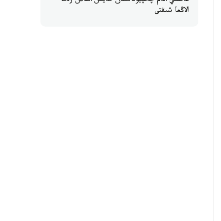
مەسسي الەم چەمپيوناتىنان كەيىن العاش رەت
الاڭعا شىقتى