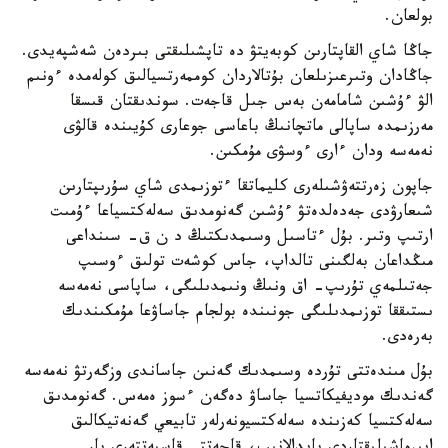
بولعان.
جاڭا شاي القاپتارىن كوبەيتۋ دە تاپشىلىقتى بىردەن شەشپەيدى.
جاڭادان وتىرعىزىلعان بۇتالاردان كوممەرتسيالىق كولەمدە ءونىم
الۋ ءۇشىن شامامەن بەس جىل قاجەت. سوندىقتان قىسقا
مەرزىمدە ساپالى ماتچانىڭ باعاسى جوعارى كۇيىندە قالۋى
نەمەسە ودان ءارى ءوسۋى مۇمكىن.
جاپون زەرتتەۋشىلەرى كليماتقا ءتوزىمدى شاي سۇرىپتارىن
شىعارۋدى جەدەلدەتۋ ءۇشىن گەنومدىق سەلەكتسياعا ءۇمىت
ارتىپ وتىر. بۇل ءتاسىل وسىمدىكتىڭ د ن ق- سىنداعى
مىڭداعان بەلگىنى تالداپ، جاس كوشەت تولىق ءوسىپ
جەتىلمەي تۇرىپ- اق ونىڭ ونىمدىلىگى، ساپاسى نەمەسە
ىستىققا توزىمدىلىگى جونىندە بولجام جاساۋعا مۇمكىندىك
بەرەدى.
بۇل مىندەتتى تۇردە وسىمدىك گەنىن جاساندى وزگەرتۋ نەمەسە
گەندىك موديفيكاتسيا جاساۋ دەگەن ءسوز ەمەس. گەنومدىق
سەلەكتسيا كەزىندە سەلەكتسيونەرلەر تابيعي گەنەتيكالىق