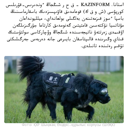
استانا. KAZINFORM – ق ح ر شىڭجاڭ ءوندىرىس-قۇرىلىس
كورپۋسى (ش و ق ك) قوعامدىق قاۋىپسىزدىك باسقارماسىنىڭ
باسپا ءسوز قىزمەتىنەن بەلگىلى بولعانداي، ميلليونداعان
مۋتاتسيا نۇكتەسىن قامتيتىن گەنومدىق كارتاعا جۇرگىزىلگەن
اۋقىمدى زەرتتەۋ ناتيجەسىندە شىڭجاڭ وۆچاركاسى سولتۇستىك
قىتاي وڭىرىندە قالىپتاسقان بايىرعى جانە دەربەس جەرگىلىكتى
تۇقىم رەتىندە تانىلدى.
Фото: ҚХР Шыңжаң Өндіріс-құрылыс корпусы (ШӨҚК)