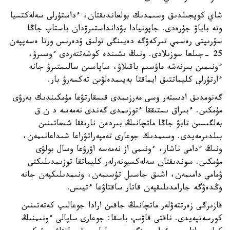
شاي كوپجىلدىق وسىمدىك بولعاندىقتان، ءداستۇرلى سەلەكتسيا
وتە باياۋ جۇرەدى. جاپونيادا بۋدانداستىرۋدان باستاپ جاڭا
سۇرىپتى رەسمي تىركەۋگە دەيىنگى تولىق ۇدەرىس ورتا ەسەپپەن
25 -جىلعا سوزىلادى. ونىڭ ىشىندە كوشەتتەردى ءوسىرۋ،
ءونىمىن بىرنەشە ماۋسىم باقىلاۋ، ساپاسىن سالىستىرۋ جانە
ءارتۇرلى كليماتتىق ايماقتا بەيىمدەلۋىن تەكسەرۋ بار.
گەنومدىق ادىستەر وسى مەرزىمدى قىسقارتۋعا مۇمكىندىك بەرۋى
مۇمكىن. ءبىراق ىستىققا ءتوزىمدى گەندى نەمەسە د ن ق
بەلگىسىن تابۋ جاڭا ماتچانىڭ بىردەن نارىققا شىعاتىنىن
بىلدىرمەيدى. وسىمدىك جوعارى تەمپەراتۋراعا شىداعانىمەن،
ونىڭ ءدامى ناشار، ءونىمى از نەمەسە اۋرۋعا وسال بولۋى
مۇمكىن. سوندىقتان سەلەكسيونەرلەر كليماتقا توزىمدىلىكتى
ۋمامي دامىمەن، اشىق جاسىل تۇسىمەن، ونىمدىلىكپەن جانە
وڭدەۋگە جارامدىلىقپەن قاتار ساقتاۋعا ءتيىس.
قازىرگى زەرتتەۋلەر ماتچانىڭ جاقىن ارادا جوعالىپ كەتەتىنىن
كورسەتپەيدى. ناقتى قاۋىپ باسقا: جوعارى ساپالى ءونىمنىڭ