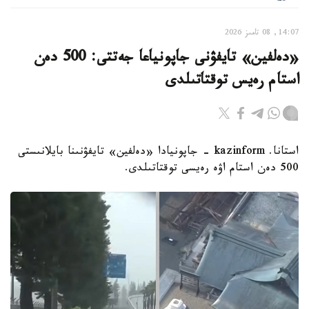
14:07, 08 تامىز 2026
«دەلفين» تايفۋنى جاپونياعا جەتتى: 500 دەن
استام رەيس توقتاتىلدى
استانا. kazinform - جاپونيادا «دەلفين» تايفۋنىنا بايلانىستى
500 دەن استام اۋە رەيسى توقتاتىلدى.