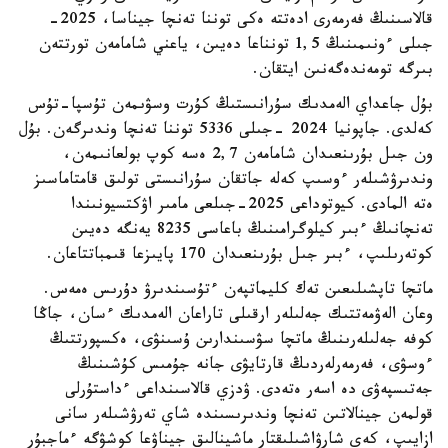
قالاسىنىڭ فەرمەرى ادەتتە ەكى توننا تەنچا جيناسا، 2025-
جىلى ءونىمىنىڭ 1,5 تونناعا دەيىن، ياعني شامامەن تورتتەن
بىرگە تومەندەگەنىن ايتقان.
بۇل جاعداي الەمدىك سۇرانىستىڭ كۇرت وسۋىمەن تۇسپا-تۇس
كەلدى. جاپونيا 2024 -جىلى 5336 توننا تەنچا وندىرگەن. بۇل
ون جىل بۇرىنعىدان شامامەن 2,7 ەسە كوپ بولعانىمەن،
وندىرۋشىلەر ءوسىپ كەلە جاتقان سۇرانىستى تولىق قامتاماسىز
ەتە المادى. كيوتوداعى 2025-جىلعى مامىر اۋكتسيونىندا
تەنچانىڭ ءبىر كيلوگرامىنىڭ باعاسى 8235 يەنگە دەيىن
كوتەرىلىپ، ءبىر جىل بۇرىنعىدان 170 پايىزعا قىمباتتاعان.
ماتچا تاپشىلىعىن تەك كليماتپەن ءتۇسىندىرۋ دۇرىس ەمەس.
وعان الەۋمەتتىك جەلىلەر ارقىلى تاراعان الەمدىك ءسان، جاڭا
كوفە جەلىلەرىنىڭ ماتچا سۋسىندارىن ۇسىنۋى، ەكسپورتتىڭ
ءوسۋى، فەرمەرلەردىڭ قارتايۋى جانە جۇمىس كۇشىنىڭ
جەتىسپەۋى دە اسەر ەتەدى. ۋدزي قالاسىنداعى ءداستۇرلى
قولمەن جينالاتىن تەنچا وندىرىسىندە شاي تەرۋشىلەر سانى
ازايىپ، كەي شارۋاشىلىقتار ماشينالىق جيناۋعا كوشۋگە ءماجبۇر