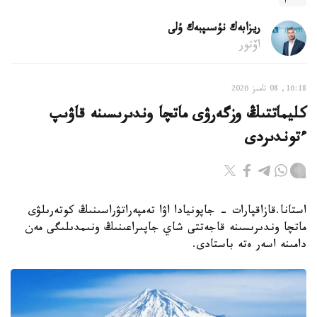
ريزابەك نۇسىپبەك ۇلى
اۆتور
16:18, 08 تامىز 2026
كليماتتىڭ وزگەرۋى ماتچا وندىرىسىنە قاۋىپ
ءتوندىردى
استانا.قازاقپارات - جاپونيادا اۋا تەمپەراتۋراسىنىڭ كوتەرىلۋى
ماتچا وندىرىسىنە قاجەتتى شاي جاپىراعىنىڭ ونىمدىلىگى مەن
دامىنە اسەر ەتە باستادى.