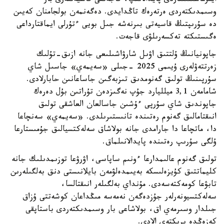
ايىرماشىلىقتاردى پايدالانىپ، قاجەتتى قاسيەتتەرى بار
وسىمدىكتەردى ەرتەرەك تاڭدايدى. دەگەنمەن بولجامنان كەيىن
دە سۇرىپتىڭ قاسيەتى بىرنەشە جىل بويى ءتۇرلى ايماقتارداعى
ەگىستىكتە تەكسەرىلۋى قاجەت.
جاپونيانىڭ ۇلتتىق اۋىل شارۋاشىلىعى جانە ازىق-تۇلىك
زەرتتەۋلەرى ۇيىمى 2025 -جىلى «سەيمەي» جاسىل شاي
سۇرپىنىڭ تولىق گەنومدىق تىزبەگىن جاساعانىن حابارلادى.
شامامەن 3,1 ميلليارد جۇپ نەگىزدەن تۇراتىن بۇل دەرەك
جاپوندىق شاي سۇرپى ءۇشىن جاسالعان العاشقى تولىق
انىقتامالىق گەنوم رەتىندە تانىستىرىلدى. «سەيمەي» سەنچاعا
دا، ماتچاعا دا جارامدى جانە بولاشاق سەلەكتسيالىق جۇمىستارعا
ۇلگى سۇرىپ رەتىندە پايدالانىلماق.
تولىق گەنوم عالىمدارعا ءونىم ساپاسى، اۋرۋعا توزىمدىلىك جانە
كليماتتىق كۇيزەلىسكە بەيىمدەلۋمەن بايلانىستى دنق بەلگىلەرىن
تابۋعا كومەكتەسەدى. مۇنداي بەلگىلەر انىقتالسا،
سەلەكتسيونەرلەر جۇزدەگەن نەمەسە مىڭداعان كوشەتتى ۇزاق
جىلدار وسىرمەي اق، بولاشاعى بار وسىمدىكتەردى باستاپقى
كەزەڭدە ىرىكتەي الادى.