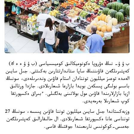
ب ۇ ۇ- نىڭ ەۋروپا ەكونوميكالىق كوميسسياسى (ب ۇ ۇ ە ە ك)
كەپتىرىلگەن قاۋىننىڭ ساپا ستاندارتتارىن بەكىتتى. جىل سايىن
الەمدە توعىز ميلليون توننادان استام قاۋىن وندىرىلەدى، سونىڭ
باسىم بولىگى پىسكەن بويدا بازارعا شىعارىلادى. جازدا ورتالىق
ازيا بازارلارىندا قاۋىن مول بولاتىنى بەلگىلى. ءبىراق ەكسپورتقا
كوپ شىعارىلا بەرمەيدى.
وزبەكستاندا جىل سايىن ميلليون توننا قاۋىن پىسسە، سونىڭ 27
تونناسى عانا ەكسپورتقا شىعارىلادى. ال حالىقارالىق كەپتىرىلگەن
جەمىس-كوكونىس نارىعىندا جوقتىڭ قاسى.