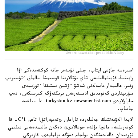
Фото: tawatchai prakobkit/Alamy
اسىرەسە جازعى اپتاپ، جىلى تۇندەر جانە كوكتەمدەگى اۋا
رايىنىڭ قۇبىلمالىلىعى شاي بۇتالارىنا قوسىمشا سالماق ءتۇسىرىپ
وتىر. عالىمدار ماسەلەنى شەشۋ ءۇشىن ىستىققا ءتوزىمدى
سۇرىپتاردى گەنومدىق ادىستەرمەن ىرىكتەۋگە كىرىسكەن، دەپ
حابارلايدى turkystan.kz newscientist.com-عا سىلتەمە
جاساپ.
الايدا الەۋمەتتىك جەلىلەردە تاراعان «تەمپەراتۋرا تاعى 1°C- قا
كوتەرىلسە، ماتچا مۇلدە جوعالادى» دەگەن مالىمدەمەنى عىلىمي
تۇرعىدان دالەلدەنگەن بولجام دەۋگە بولمايدى. قازىرگى