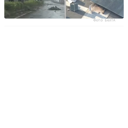
Фото: БелТА
ەلدىڭ وڭتۇستىگىندەگى ارالداردا دۇكەندەر مەن كاسىپورىندار
جابىلىپ، 9 اۆتوكولىك زاۋىتى جۇمىسىن ۋاقىتشا توقتاتتى، دەپ
حابارلايدى «مير 24».
جاپونيا مەتەورولوگيالىق اگەنتتىگىنىڭ مالىمەتىنشە، وكيناۆا
ارالىنىڭ سولتۇستىگىندە جەلدىڭ جىلدامدىعى ساعاتىنا 200
شاقىرىمعا جەتەدى. كوشەلەردە جول بەلگىلەرى مەن اعاش
بۇتاقتارى ۇشىپ جاتىر. كاگوسيما جانە وكيناۆا پرەفەكتۋرالارىندا
260 مىڭعا جۋىق تۇرعىندى ەۆاكۋاتسيالاۋ جاريالانىپ، ۋاقىتشا
ورنالاستىرۋ پۋنكتتەرى دايىندالدى.
بيلىك وكىلدەرىنىڭ حابارلاۋىنشا، قاتتى جەلدىڭ سالدارىنان 70
جاستاعى ءۇش ادام جەڭىل جاراقات العان.
ناحا اۋەجايى جۇما كۇنى جابىلىپ، اۋەجايدان ۇشاتىن جانە