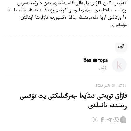
كەپتىرىلگەن قاۋىن پايدالى قاسيەتتەرى مەن دارۋمەندەرىن
وزىندە ساقتايدى. جۋىردا وسى ءونىم وزبەكستاننىڭ جانە باسقا
دا ورتالىق ازيا ەلدەرىنىڭ جاڭا ەكسپورت تاۋارىنا اينالۋى
مۇمكىن.
الەم
без автора
اۆتور
17:24, 08 تامىز 2026
قازاق توبەتى قىتايدا جەرگىلىكتى يت تۇقىمى
رەتىندە تانىلدى