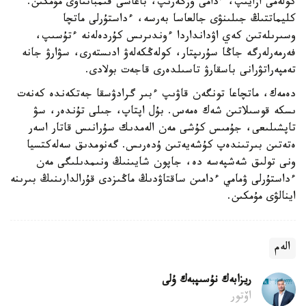
كولەمى ازايىپ، ءدامى وزگەرىپ، باعاسى قىمباتتاۋى مۇمكىن.
كليماتتىڭ جىلىنۋى جالعاسا بەرسە، ءداستۇرلى ماتچا
وسىرىلەتىن كەي اۋدانداردا ءوندىرىس كۇردەلەنە ءتۇسىپ،
فەرمەرلەرگە جاڭا سۇرىپتار، كولەڭكەلەۋ ادىستەرى، سۋارۋ جانە
تەمپەراتۋرانى باسقارۋ تاسىلدەرى قاجەت بولادى.
دەمەك، ماتچاعا تونگەن قاۋىپ ءبىر گرادۋسقا جەتكەندە كەنەت
ىسكە قوسىلاتىن شەك ەمەس. بۇل اپتاپ، جىلى تۇندەر، سۋ
تاپشىلىعى، جۇمىس كۇشى مەن الەمدىك سۇرانىس قاتار اسەر
ەتەتىن بىرتىندەپ كۇشەيەتىن ۇدەرىس. گەنومدىق سەلەكتسيا
ونى تولىق شەشپەسە دە، جاپون شايىنىڭ ونىمدىلىگى مەن
ءداستۇرلى ۋمامي ءدامىن ساقتاۋدىڭ ماڭىزدى قۇرالدارىنىڭ بىرىنە
اينالۋى مۇمكىن.
الەم
ريزابەك نۇسىپبەك ۇلى
اۆتور