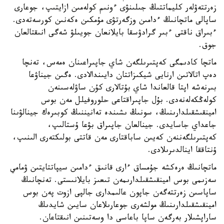
زەرتتەۋلەر كليماتتىڭ جىلىنۋى ءونىم كولەمىن ازايتىپ، جوعارى
ساپالى ماتچانىڭ ءدامىن وزگەرتۋى مۇمكىن ەكەنىن كورسەتەدى.
ءبىراق ناقتى ءبىر گرادۋسقا بايلانعان جويىلۋ شەگى انىقتالعان
جوق.
ماتچا كادىمگى كەپتىرىلگەن شاي جاپىراعىنان ەمەس، تەنچا
دەپ اتالاتىن ارنايى شيكىزاتتان دايىندالادى. ەگىن جيناۋعا
بىرنەشە اپتا قالعاندا شاي بۇتالارى كۇن ساۋلەسىنەن
كولەڭكەلەنەدى. بۇل جاپىراقتاعى حلوروفيلل مەن بوس
امينقىشقىلدارىنىڭ، سونىڭ ىشىندە تەانيننىڭ كوبىرەك جينالۋىنا
جاعداي جاسايدى. جينالعان جاپىراق بۋعا ۇستالىپ،
كەپتىرىلگەننەن كەيىن ساباقتارى مەن قاتتى بولىكتەرى الىنىپ،
ۇنتاققا اينالدىرىلادى.
ماتچانىڭ ەرەكشە جۇمساق ءارى قانىق ءدامىن سيپاتتايتىن ۋمامي
سەزىمى بوس امينقىشقىلدارىمەن تىعىز بايلانىستى. تەنچانىڭ
ساپاسىن زەرتتەگەن جاپون عالىمدارى جالپى ازوت پەن بوس
امينقىشقىلدارىنىڭ مولشەرى جوعارىلاعان سايىن شايدىڭ
ساراپشىلار بەرگەن ساپا باعاسى دا وسەتىنىن انىقتاعان.