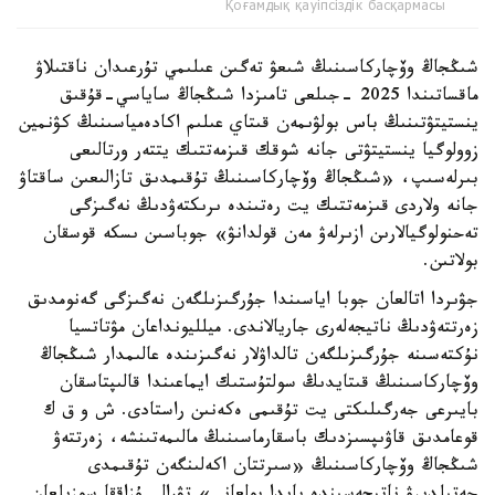
Қоғамдық қауіпсіздік басқармасы
شىڭجاڭ وۆچاركاسىنىڭ شىعۋ تەگىن عىلىمي تۇرعىدان ناقتىلاۋ
ماقساتىندا 2025 -جىلعى تامىزدا شىڭجاڭ ساياسي-قۇقىق
ينستيتۋتىنىڭ باس بولۋىمەن قىتاي عىلىم اكادەمياسىنىڭ كۋنمين
زوولوگيا ينستيتۋتى جانە شوقك قىزمەتتىك يتتەر ورتالىعى
بىرلەسىپ، «شىڭجاڭ وۆچاركاسىنىڭ تۇقىمدىق تازالىعىن ساقتاۋ
جانە ولاردى قىزمەتتىك يت رەتىندە ىرىكتەۋدىڭ نەگىزگى
تەحنولوگيالارىن ازىرلەۋ مەن قولدانۋ» جوباسىن ىسكە قوسقان
بولاتىن.
جۋىردا اتالعان جوبا اياسىندا جۇرگىزىلگەن نەگىزگى گەنومدىق
زەرتتەۋدىڭ ناتيجەلەرى جاريالاندى. ميلليونداعان مۋتاتسيا
نۇكتەسىنە جۇرگىزىلگەن تالداۋلار نەگىزىندە عالىمدار شىڭجاڭ
وۆچاركاسىنىڭ قىتايدىڭ سولتۇستىك ايماعىندا قالىپتاسقان
بايىرعى جەرگىلىكتى يت تۇقىمى ەكەنىن راستادى. ش و ق ك
قوعامدىق قاۋىپسىزدىك باسقارماسىنىڭ مالىمەتىنشە، زەرتتەۋ
شىڭجاڭ وۆچاركاسىنىڭ «سىرتتان اكەلىنگەن تۇقىمدى