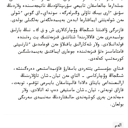
جىلدارعا جالعاسقان تابيعي سۇرىپتالۋدىڭ ناتيجەسىندە ولاردىڭ
سۋىق ءارى بيىك تاۋلى وڭىرلەرگە، سونداي-اق گوبي ءشولى
مەن شولەيتتى ايماقتارعا ابدەن بەيىمدەلگەنى بەلگىلى بولدى.
قازىرگى ۋاقىتتا شىڭجاڭ وۆچاركالارى ش و ق ك- نىڭ بارلىق
بولىمدەرى مەن قالالارىندا شتاتتىق قىزمەتتىك يت رەتىندە
قولدانىلادى. ولار شەكارالىق باقىلاۋ مەن قوعامدىق ءتارتىپتى
قامتاماسىز ەتۋ قىزمەتىندە جوعارى ايماقتىق بەيىمدىلىگىن
كورسەتىپ كەلەدى.
قىتاي جۇمىسشى يتتەردى باسقارۋ قاۋىمداستىعى دەرەگىنشە،
شىڭجاڭ وۆچاركاسى - التاي مەن تيان-شان تاۋلارىنىڭ
ارالىعىنداعى بايتاق دالادا قالىپتاسقان بايىرعى تۇقىم، توبەت،
قازاق توبەتى، تيان-شان ماستيفى دەپ تە اتالادى. ولار
ەجەلدەن بەرى كوشپەندى حالىقتاردىڭ سەنىمدى سەرىگى
بولعان.
الەم