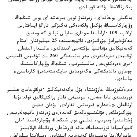
جەتىلدىرۋ ناتيجەسىندە پايدا بولعانى» تۋرالى ۇزاققا سوزىلعان
پىكىرتالاسقا نۇكتە قويىلدى.
بەلگىلى بولعانداي، زەرتتەۋ توبى بىرنەشە اي بويى شىڭجاڭ
وۆچاركاسىنىڭ بۇكىل ولكەدەگى نەگىزگى تارالۋ ايماقتارىن
ارالاپ، 109 داراباسقا جوعارى ساپالى تولىق گەنومدىق
سەكۆەنيرلەۋ جۇرگىزدى. ناتيجەسىندە 25 ميلليوننان استام
گەنەتيكالىق مۋتاتسيا نۇكتەسى انىقتالدى. عالىمدار الىنعان
اۋقىمدى دەرەكتەردى جەر بەتىندەگى 260 يت تۇقىمىن قامتيتىن
ءىرى دەرەكقورمەن سالىستىرىپ، شىڭجاڭ وۆچاركاسىنىڭ
جوعارى دالدىكتەگى «گەنومدىق سايكەستەندىرۋ كارتاسىن»
جاسادى.
دەرەككوزدىڭ جازۋىنشا، بۇل «گەنەتيكالىق ءتولقۇجات» عىلىمي
قورىتىندى عانا ەمەس، سونىمەن قاتار پراكتيكالىق قولدانۋعا
ارنالعان «باعدار» قىزمەتىن اتقارادى. بۇعان دەيىن
جۇرگىزىلگەن فۋنكتسيونالدىق گەندەردى زەرتتەۋ ناتيجەلەرىمەن
ۇشتاستىرا وتىرىپ، عىلىمي توپ شىڭجاڭ وۆچاركاسىنا ءتان
گيپوكسياعا توزىمدىلىك جانە قورشاعان ورتانىڭ قولايسىز
جاعدايلارىنا بەيىمدەلۋ گەندەرىن انىقتادى. وسىلايشا مىڭداعان