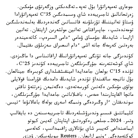
جوعارى تەمپەراتۋرا بۇل تەپە-تەڭدىكتى وزگەرتۋى مۇمكىن.
زەرتحانالىق تاجىريبەدە شاي وسىمدىگىن 35°C تەمپەراتۋرادا
ۇستاۋ تەانيننىڭ تۇزىلۋىنە قاتىساتىن گەندەردىڭ بەلسەندىلىگىن
تومەندەتىپ، جاپىراقتاعى تەانين مولشەرىن ازايتقان. تەانين
ازايسا، شايدىڭ جۇمساق ۋمامي ءدامى السىرەپ، كاتەحيندەر
بەرەتىن كەرمەك جانە اشى ءدام انىعىراق سەزىلۋى ىقتيمال.
كۇندىزگى جانە تۇنگى تەمپەراتۋرانىڭ اراقاتىناسى دا ماڭىزدى.
شاي كوشەتتەرىنە جۇرگىزىلگەن تاجىريبەدە كۇندىز 25°C،
تۇندە 15°C بولعان جاعدايدا امينقىشقىلدارى كوبىرەك جينالعان.
بۇل ناتيجە سالقىنداۋ تۇندەر شايدىڭ دامدىك قۇرامىنا قولايلى
بولۋى مۇمكىن ەكەنىن كورسەتەدى. دەگەنمەن زەرتتەۋ ناقتى
ماتچا القاپتارىندا ەمەس، باقىلاناتىن جاعدايدا جۇرگىزىلگەن،
سوندىقتان ءار وڭىردەگى ونىمگە اسەرى بولەك باعالانۋعا ءتيىس.
كليماتتىق قىسىم وندىرۋشىلەردىڭ تاجىريبەسىنەن دە بايقالىپ
وتىر. 2024-جىلعى رەكوردتىق اپتاپتان كەيىن كيوتو
ايماعىنداعى كەيبىر شاي بۇتالارى زاقىمدانىپ، كەلەسى
كوكتەمدەگى ءونىم ازايعان. Reuters سويلەسكەن ۋدزي