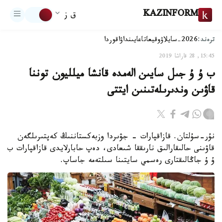
KAZINFORM
ق ز
ترەند:
2026-سايلاۋ
وقيعا
تاعايىنداۋ
اقوردا
15:45, 28 قاراشا 2019
ب ۇ ۇ جىل سايىن الەمدە قانشا ميلليون توننا
قاۋىن وندىرىلەتىنىن ايتتى
نۇر-سۇلتان. قازاقپارات - جۋىردا وزبەكستاننىڭ كەپتىرىلگەن
قاۋىنى حالىقارالىق نارىققا شىعادى، دەپ حابارلايدى قازاقپارات ب
ۇ ۇ جاڭالىقتارى رەسمي سايتىنا سىلتەمە جاساپ.