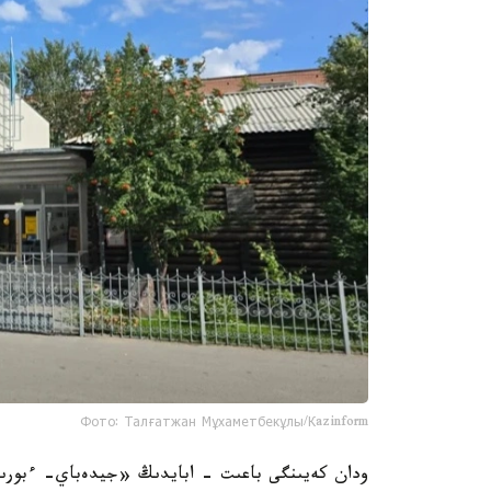
Фото: Талғатжан Мұхаметбекұлы/Кazinform
ودان كەيىنگى باعىت - ابايدىڭ «جيدەباي- ءبورىل