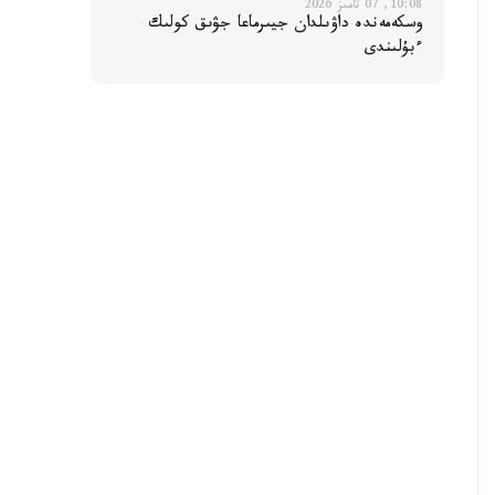
10:08, 07 تامىز 2026
وسكەمەندە داۋىلدان جيىرماعا جۋىق كولىك
ءبۇلىندى