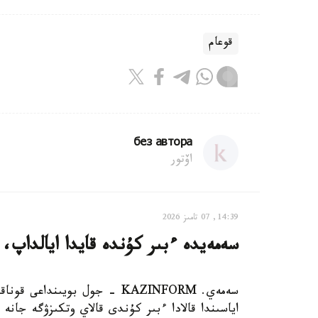
قوعام
без автора
اۆتور
14:39, 07 تامىز 2026
سەمەيدە ءبىر كۇندە قايدا ايالداپ،
سەمەي. KAZINFORM - جول بويى
اياسىندا قالادا ءبىر كۇندى قالاي وتكىزۋگە جانە ب