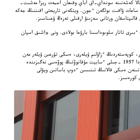
 قالا كەشەنىنە سونداي-اق اباي وقىعان احمەت ريزا مەشىت-
 ساعات ۋاقىت بولگەن ءجون. ويتكەنى تاريحتى اقىننىڭ جەكە
 قالىپتاسقان ورتانى سەزىنۋ ارقىلى تەرەڭ ۇعىناسىز.
ىرى تاتار سلوبوداسىنا بارۋعا بولادى. ونى «اشىق اسپان
ر، كوپەستەردىڭ ءزاۋلىم ۇيلەرى، ەسكى تۇرعىن ۇيلەر مەن
مۋسيندەردىڭ ديىرمەنى ساقتالعان. كەيبىر عيماراتتاردا 1957 -جىلى ءسابيت مۇقانوۆتىڭ پوۆەسى نەگىزىندە
تىنەن ەسكى قالانىڭ تىنىسىن ءدوپ باساتىن ويۋلى
 كورەسىز.