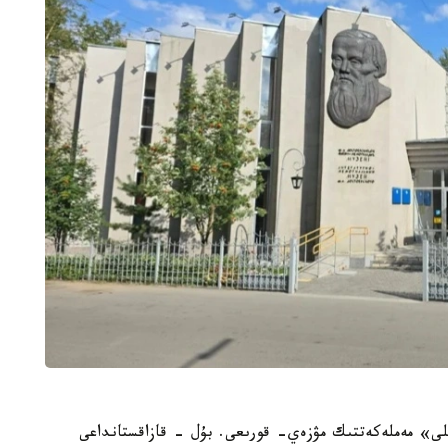
ى» مەملەكەتتىك مۋزەي- قورىعى. بۇل - قازاقستانداعى