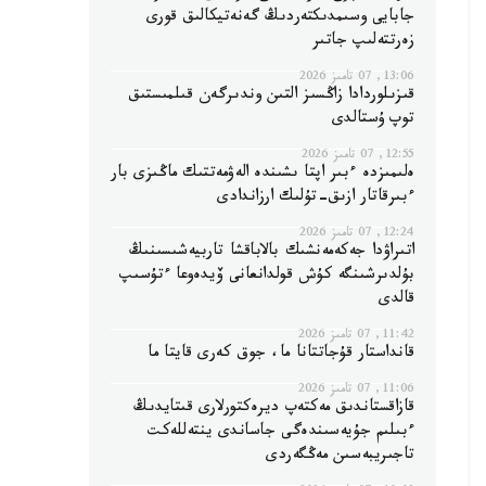
جابايى وسىمدىكتەردىڭ گەنەتيكالىق قورى
زەرتتەلىپ جاتىر
13:06, 07 تامىز 2026
قىزىلوردادا زاڭسىز التىن وندىرگەن قىلمىستىق
توپ ۇستالدى
12:55, 07 تامىز 2026
ەلىمىزدە ءبىر اپتا ىشىندە الەۋمەتتىك ماڭىزى بار
ءبىرقاتار ازىق-تۇلىك ارزاندادى
12:24, 07 تامىز 2026
اتىراۋدا جەكەمەنشىك بالاباقشا تاربيەشىسىنىڭ
بۇلدىرشىنگە كۇش قولدانعانى ۆيدەوعا ءتۇسىپ
قالدى
11:42, 07 تامىز 2026
قانداستار قۇجاتتانا ما، جوق كەرى قايتا ما
11:06, 07 تامىز 2026
قازاقستاندىق مەكتەپ ديرەكتورلارى قىتايدىڭ
ءبىلىم جۇيەسىندەگى جاساندى ينتەللەكت
تاجىريبەسىن مەڭگەردى