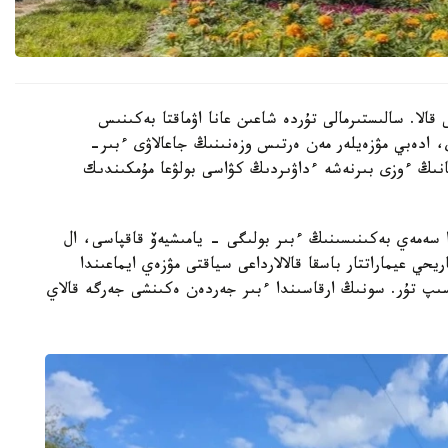
قالا. سالىستىرمالى تۇردە شاعىن عانا اۋماقتا بەكىنىس
 ادەبي مۋزەيلەر مەن ەرتىس وزەنىنىڭ جاعالاۋى ءبىر-
انىڭ ءوزى بىرنەشە ءداۋىردىڭ كۋاسى بولۋعا مۇمكىندىك
سەمەي بەكىنىسىنىڭ ءبىر بولىگى - يامىشيەۆ قاقپاسى، ال
 عيماراتتار باسقا قالالارداعى سياقتى مۋزەي ايماعىندا
ەسىپ تۇر. سونىڭ ارقاسىندا ءبىر جەردەن ەكىنشى جەرگە قالاي