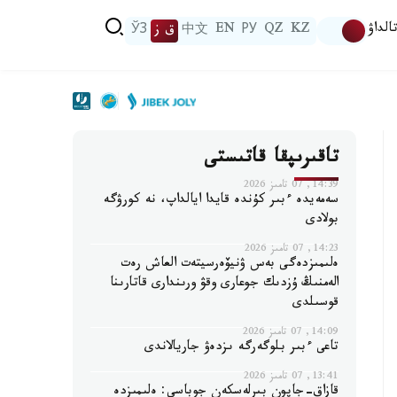
الداۋ
KZ
QZ
РУ
EN
中文
ق ز
ЎЗ
تاقىرىپقا قاتىستى
14:39, 07 تامىز 2026
سەمەيدە ءبىر كۇندە قايدا ايالداپ، نە كورۋگە
بولادى
14:23, 07 تامىز 2026
ەلىمىزدەگى بەس ۋنيۆەرسيتەت العاش رەت
الەمنىڭ ۇزدىك جوعارى وقۋ ورىندارى قاتارىنا
قوسىلدى
14:09, 07 تامىز 2026
تاعى ءبىر بلوگەرگە ىزدەۋ جاريالاندى
13:41, 07 تامىز 2026
قازاق-جاپون بىرلەسكەن جوباسى: ەلىمىزدە