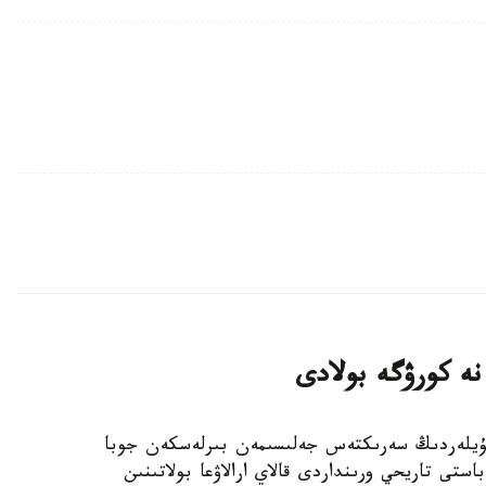
 نە كورۋگە بولادى
نداعى قوناقۇيلەردىڭ سەرىكتەس جەلىسىمەن بىرلەسكەن جوبا
استى تاريحي ورىنداردى قالاي ارالاۋعا بولاتىنىن