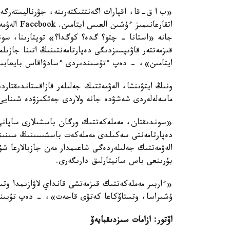
«ب ا ق-قا، اقپارات اگەنتتىكتەرىنە، جۋرناليستەرگە
اتقارعانىم
جانە «استانا - چتو؟ گدە؟ كوگدا؟» توپتارىنا، سونداي
قىزمەتتەر قاۋىپسىزدىگى دەپارتامەنتىنىڭ اتىنا جاز
ايتامىن»، - دەپ ءتۇسىندىردى ءسادۋاقاس بايعابىل
ونىڭ ايتۋىنشا، الەۋمەتتىك جەلىلەر قازاقستاندىقت
ماسەلەلەردى شەشۋدە جانە ولاردى جەتكىزۋدە شىنايى 
«سوندىقتان، مەملەكەتتىك ورگان باسشىلارى ساپانى با
دەپارتامەنتى سەكىلدى مەملەكەت باسشىسىنىڭ سىنىنا 
الەۋمەتتىك جەلىلەردەگى شاعىمدار مەن جازبالارعا ش
بۇرىنعى باس سانيتارلىق دارىگەرى.
«ءاربىر مەملەكەتتىك قىزمەتشى قانداي لاۋازىمدا وتى
ۇشىراسا، وتستاۆكاعا كەتۋى قاجەت»، - دەپ تۇيىن
اۆتور: ازامات سىزدىقبايەۆ