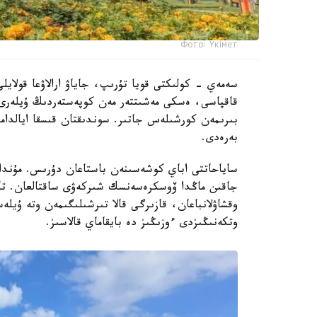
Фото: Үкімет
سەمەي - كولىكتى قويا تۇرىپ، جاياۋ ارالاۋعا قولايلى 
قاقپاسى، ەسكى مەشىتتەر مەن كوپەستەردىڭ ۇيلەرى،
بىرىمەن كورشىلەس جاتىر. سوندىقتان قىسقا ايالدام
بەرەدى.
ساياحاتتى اباي كوشەسىنەن باستاعان دۇرىس. مۇندا 
جاقىن ماڭدا ۆوسكرەسەنسك شىركەۋى ساقتالعان. تاريحي
وقشاۋلانباعان، قازىرگى قالا تىرشىلىگىمەن وتە ۇيل
وتكەنىڭىزدى ءوزىڭىز دە بايقاماي قالاسىز.