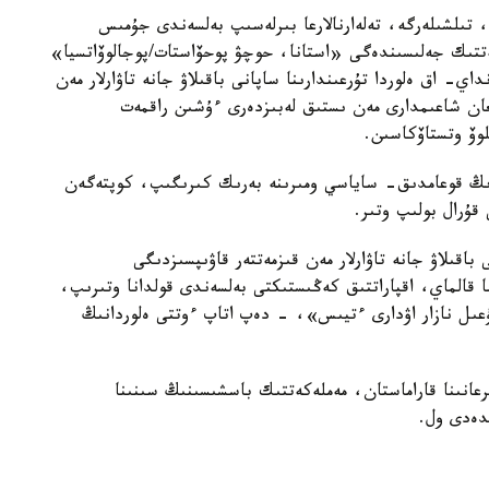
، تىلشىلەرگە، تەلەارنالارعا بىرلەسىپ بەلسەندى جۇمىس
ىز ءۇشىن العىس ايتامىن. Facebook الەۋمەتتىك جەلىسىندەگى «استانا، حوچۋ پوحۆاستات/پوجالوۆاتسيا»
- اق ەلوردا تۇرعىندارىنا ساپانى باقىلاۋ جانە تاۋارلار مەن
ىلعان شاعىمدارى مەن ىستىق لەبىزدەرى ءۇشىن راقمەت
وۆ وتستاۆكاسىن.
اردىڭ قوعامدىق- ساياسي ومىرىنە بەرىك كىرىگىپ، كوپتەگەن
قۇرال بولىپ وتىر.
قىلاۋ جانە تاۋارلار مەن قىزمەتتەر قاۋىپسىزدىگى
قالماي، اقپاراتتىق كەڭىستىكتى بەلسەندى قولدانا وتىرىپ،
ۇعىل نازار اۋدارى ءتيىس»، - دەپ اتاپ ءوتتى ەلوردانىڭ
رعانىنا قاراماستان، مەملەكەتتىك باسشىسىنىڭ سىنىنا
دەدى ول.