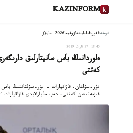
KAZINFORM
ترەند:
اقوردا
تاعايىنداۋ
وقيعا
2026-سايلاۋ
18:45, 27 قاراشا 2019
ەلوردانىڭ باس سانيتارلىق دارىگەرى
كەتتى
نۇر-سۇلتان. قازاقپارات - نۇر-سۇلتاننىڭ باس س
قىزمەتىنەن كەتتى، دەپ حابارلايدى قازاقپارات ء