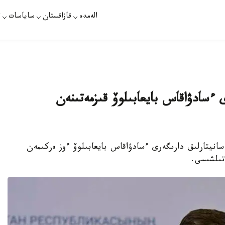
الەمدە
قازاقستان
ساياسات
ت
 ءسادۋاقاس بايعابىلوۆ قىزمەتىنەن
انيتارلىق دارىگەرى ءسادۋاقاس بايعابىلوۆ ءوز ەركىمەن
تىلشىسى.