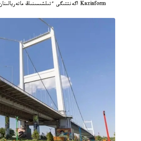
Kazinform اگەنتتىگى ءتىلشىسىنىڭ ماتەريالىنان بىلە الاسىزدار.