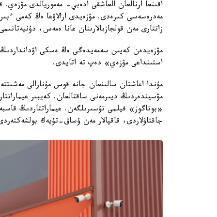
اقىنعا ارنالعان العاشقى ادەبي- مەموريالدى مۋزەي.
مەدرەسەسى كىرەدى. مۋزەيدى ارالاۋعا ەڭ كەمى ءبىر
زاتتارى مەن قولجازبالارىنان عانا ەمەس، دۇنيەتانىمى
مۋزەيدەن كەيىن سەمەيدەگى ەڭ ەسكى اۋدانداردىڭ ءب
استىنداعى مۋزەي» دەپ تە اتايدى.
مۇندا اعاشتان سالىنعان جانە قوس مۇنارالى مەشىتتە
«بوتاگوز» فيلمى تۇسىرىلگەن. عيماراتتاردىڭ قاسبە
جاقتاۋلاردى، قاقپالار مەن ۇساق-تۇيەك بولشەكتەردى