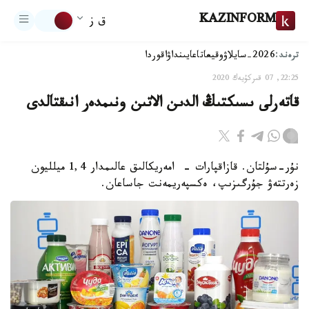
KAZINFORM
ق ز
ترەند:
2026-سايلاۋ
وقيعا
تاعايىنداۋ
اقوردا
22:25, 07 قىركۇيەك 2020
قاتەرلى ىسىكتىڭ الدىن الاتىن ونىمدەر انىقتالدى
نۇر-سۇلتان. قازاقپارات - ​ امەريكالىق عالىمدار 1,4 ميلليون
زەرتتەۋ جۇرگىزىپ، ەكسپەريمەنت جاساعان.