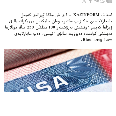
استانا. KAZINFORM – ا ق ش جاڭا ۆيزالىق كەپىل
باعدارلاماسىن ەنگىزىپ جاتىر، وعان سايكەس يمميگراتسيالىق
ۆيزاعا كەيبىر ءوتىنىش بەرۋشىلەر 100 مىڭنان 250 مىڭ دوللارعا
دەيىنگى كولەمدە دەپوزيت سالۋى ءتيىس، دەپ حابارلايدى
Bloomberg Law.