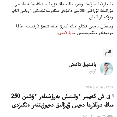
باعدارلاما ساۋلەت ونەرىنىڭ، قالا قۇرىلىسىنىڭ جانە مادەني
مۇرانىڭ تۇراقتى قالالىق دامۋدى ىلگەرىلەتۋدەگى ءرولىن اتاپ
وتۋگە ارنالعان.
وسىعان دەيىن قىتاي ەلگە كىرۋ جانە شىعۋ تارتىبىنە جاڭا
ەرەجەلەر ەنگىزەتىنىن
حابارلادىق
.
الەم
باقىتجول كاكەش
اۆتور
12:39, 06 تامىز 2026
ا ق ش كەيبىر ءوتىنىش بەرۋشىلەر ءۇشىن 250
مىڭ دوللارعا دەيىن ۆيزالىق دەپوزيتتەر ەنگىزدى