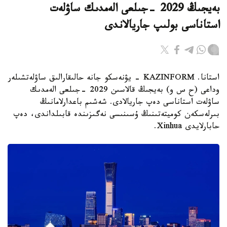
بەيجىڭ 2029 -جىلعى الەمدىك ساۋلەت
استاناسى بولىپ جاريالاندى
استانا. KAZINFORM - يۋنەسكو جانە حالىقارالىق ساۋلەتشىلەر
وداعى (ح س و) بەيجىڭ قالاسىن 2029 -جىلعى الەمدىك
ساۋلەت استاناسى دەپ جاريالادى. شەشىم باعدارلامانىڭ
بىرلەسكەن كوميتەتىنىڭ ۇسىنىسى نەگىزىندە قابىلداندى، دەپ
حابارلايدى Xinhua.