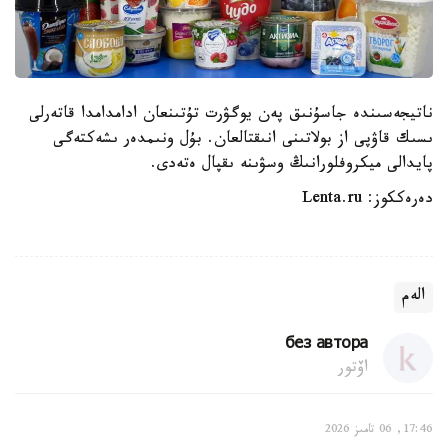
ناتيجەسىندە جاسۇنىق پەن يوگۋرت تۇتىنعان ادامدامدا قاتەرلى
ىسىك قاۋپى از بولاتىنى انىقتالعان. بۇل ونىمدەر ىشەكتەگى
پايدالى ميكروفلورانىڭ وسۋىنە ىقپال ەتەدى.
دەرەككوز: Lenta.ru
الەم
без автора
اۆتور
17:46, 06 تامىز 2026