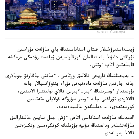
Фото: Синьхуа
ۇيىمداستىرۋشىلار قىتاي استاناسىنىڭ باي ساۋلەت مۇراسىن
تۇراقتى دامۋعا باعىتتالعان كوزقاراسپەن ۇيلەستىرۋدەگى ەرەكشە
قابىلەتىن اتاپ ءوتتى.
- بەيجىڭنىڭ تاريحي قالالىق ورتاسى، ءساتتى جاڭارتۋ جوبالارى
جانە جارقىن ساۋلەت مادەنيەتى مۇرا، يننوۆاتسيالار جانە
تۇرعىندار ءومىرىنىڭ ءبىر-ءبىرىن قالاي تولىقتىرا الاتىنىن،
قالالاردى تۇراقتى جانە ءومىر سۇرۋگە قولايلى ەتەتىنىن
كورسەتەدى، - دەلىنگەن مالىمدەمەدە.
الەمدىك ساۋلەت استاناسى اتاعى ءۇش جىل سايىن حالىقارالىق
ساۋلەتشىلەر وداعىنىڭ دۇنيەجۇزىلىك كونگرەسىن وتكىزەتىن
قالاعا بەرىلەدى.