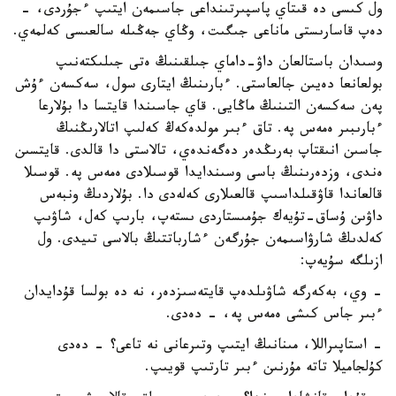
ول كىسى دە قىتاي پاسپىرتىنداعى جاسىمەن ايتىپ ءجۇردى، -
دەپ قاسارىستى ماناعى جىگىت، وڭاي جەڭىلە سالعىسى كەلمەي.
وسىدان باستالعان داۋ-داماي جىلقىنىڭ ەتى جىلىكتەنىپ
بولعانعا دەيىن جالعاستى. ءبارىنىڭ ايتارى سول، سەكسەن ءۇش
پەن سەكسەن التىنىڭ ماڭايى. قاي جاسىندا قايتسا دا بۇلارعا
ءبارىبىر ەمەس پە. تاق ءبىر مولدەكەڭ كەلىپ اتالارىڭنىڭ
جاسىن انىقتاپ بەرىڭدەر دەگەندەي، تالاستى دا قالدى. قايتسىن
ەندى، وزدەرىنىڭ باسى وسىندايدا قوسىلادى ەمەس پە. قوسىلا
قالعاندا قاۋقىلداسىپ قالعىلارى كەلەدى دا. بۇلاردىڭ ونبەس
داۋىن ۇساق-تۇيەك جۇمىستاردى ىستەپ، بارىپ كەل، شاۋىپ
كەلدىڭ شارۋاسىمەن جۇرگەن ءشارباتتىڭ بالاسى تىيدى. ول
ازىلگە سۇيەپ:
- وي، بەكەرگە شاۋىلدەپ قايتەسىزدەر، نە دە بولسا قۇدايدان
ءبىر جاس كىشى ەمەس پە، - دەدى.
- استاپىراللا، مىنانىڭ ايتىپ وتىرعانى نە تاعى؟ - دەدى
كۇلجاميلا تاتە مۇرنىن ءبىر تارتىپ قويىپ.