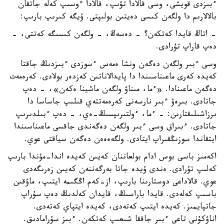
ءبىزدى قويشى، وسى قالادا تۋىپ، قالادا ءوسىپ كەلە جاتقان
بالالارىم دا ولگەن كىسى دەيتىن بولىپتى. ۇيگە كىرىپ بارىپ:
- اتاڭ قايدا كەتكەن؟ - دەسەڭ، - ولگەن كىسىگە كەتتى، -
دەپ قاراپ تۇرادى.
وسى ءبىر ولگەن دەگەن ونشا ەمەس ءسوزدى ءبىزدىڭ جاقتا
كەيدە كەرى ماعىناسىندا دا پايدالاناتىن كەزدەر بولادى. كەرەمەت
دەگەن ماعىنادا. «ءما، مىناۋ ولگەن ماشينا ەكەن»، - دەپ
جاتادى. بىرەۋ ءبىر نارسەنى كەرەمەتتەي قىلىپ جاساسا دا
ىرزاشىلىقتارىن: - ءما، ءولتىرىپسىڭ-ەي، - دەپ ءبىلدىرىپ
جاتادى. ءبىراق وسى ءبىر ولگەن دەگەندى جاقسى ماعىناسىندا
ايتقاندا سوزىڭقىراپ ايتادى. ولگەەەەن دەگەن سياقتى عوي.
اكەمىز باسى بوس ادام بولعاننان كەيىن كەيدە اندا-مۇندا بارىپ
كەلىپ تۇرادى. ەندى ۇيدە جاتا بەرگەننەن كەيىن زەرىگەدى
عوي. قالاداعى دوستارىنا بارىپ، از-كەم اڭگىمە ايتىپ، ماۋقىن
باسىپ كەلەدى. قايدا باراسىڭ، قايدان كەلدىڭ دەپ سۇراپ
جاتپايمىز. كەيدە ايتىپ كەتەدى، كەيدە ايتپاي كەتەدى.
اناۋكۇنى تاعى ءبىر جاققا شىعىپ كەتكەن. ءبىز سۇرامادىق.