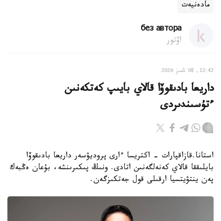
مادەنيەت
без автора
اۆتور
12:42, 08 تامىز 2026
داريعا بادىقوۆا قالاي بايىپ كەتكەنىن
ءتۇسىندىردى
استانا.قازاقپارات - اكتريسا ءارى پروديۋسەر داريعا بادىقوۆا
بايلىققا قالاي كەنەلگەنىن اتادى. ونىڭ پىكىرىنشە، بۇعان ەڭبەك
پەن ينتۋيتسيا ارقىلى قول جەتكىزگەن.