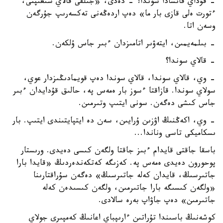
- قۇداي قانشادا سوندا؟ - دەدى، «جىلقى قالاي شىعىپتى،
ءتورت ەلى قازى بار ما» دەپ اردەڭەنى تەكسەرىپ جۇرگەن
وسەن اتا.
- بىلمەيمىن، ايتەۋىر اتامىزدان ءبىر جاس ۇلكەن.
- قالاي سوندا؟
- وي، قالاي سوندا، قالاي سوندا دەپ قويمادىڭىزدار عوي،
سولاي سوندا. قازاقتا ءسوز بار ەمەس پە، حالىق قۇدايدان ءبىر
جاس كىشى دەگەن. سونى ايتىپ وتىرمىن.
- وي، اكەڭنىڭ اۋزىن ۇرايىن، سەن دە ايتپايتىندى ايتىپ. بار
ىسكاميكى تاسى وناندا...
باسقا جاقتى قايدام ءبىز جاقتا ولگەن كىسى دەيدى. ورىستار
پوحورون دەيدى ەمەس پە. كەزىگە كەتكەندەردىڭ «قايدا بارا
جاتىرسىڭ، قايدان كەلە جاتىرسىڭ» دەگەن سۇراقتارىنا
«ولگەن كىسىگە بارا جاتىرمىن، ولگەن كىسىدەن كەلە
جاتىرمىن» دەپ جاۋاپ بەرە سالادى.
كوشەنىڭ باسىندا تۇراتىن ءارىپباي اعانىڭ كەمپىرى جولاي