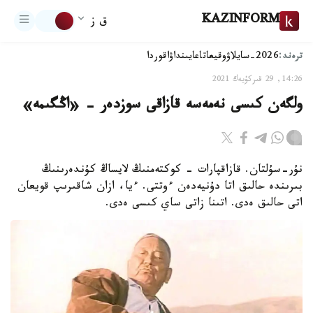
KAZINFORM
ق ز
ترەند:
2026-سايلاۋ
وقيعا
تاعايىنداۋ
اقوردا
14:26, 29 قىركۇيەك 2021
ولگەن كىسى نەمەسە قازاقى سوزدەر - «اڭگىمە»
نۇر-سۇلتان. قازاقپارات - كوكتەمنىڭ لايساڭ كۇندەرىنىڭ
بىرىندە حالىق اتا دۇنيەدەن ءوتتى. ءيا، ازان شاقىرىپ قويعان
اتى حالىق ەدى. اتىنا زاتى ساي كىسى ەدى.