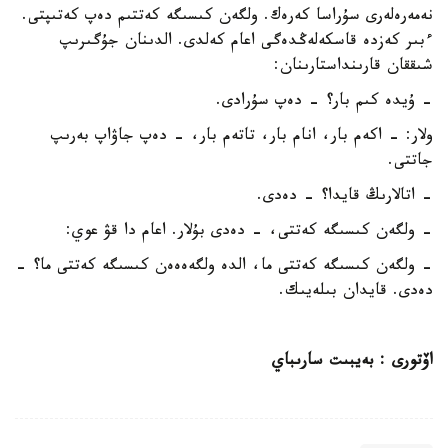
نەمەرەلەرى سۇراسا كەرەك. ولگەن كىسىگە كەتتىم دەپ كەتىپتى.
ءبىر كەزدە قاسكەلەڭدەگى اعام كەلدى. الدىنان جۇگىرىپ
شىققان قارىنداستارىنان:
- ۇيدە كىم بار؟ - دەپ سۇرادى.
ولار: - اكەم بار، انام بار، تاتەم بار، - دەپ جاۋاپ بەرىپ
جاتتى.
- اتالارىڭ قايدا؟ - دەدى.
- ولگەن كىسىگە كەتتى، - دەدى بۇلار. اعام دا قۋ عوي:
- ولگەن كىسىگە كەتتى ما، الدە ولگەەەەن كىسىگە كەتتى ما؟ -
دەدى. قايدان بىلەيىك.
اۆتورى
:
بەيبىت سارىباي