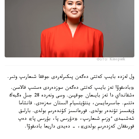
Фото: Kinopark
ول لەزدە بايىپ كەتتى دەگەن پىكىرلەردى جوققا شىعارىپ وتىر.
«بادىقوۆا تەز بايىپ كەتتى دەگەن سوزدەردى ەستىپ قالامىن.
ەشقانداي دا تەز بايىعان جوقپىن. وسى ونەردە 28 جىل ەڭبەك
ەتتىم. جاسىرمايمىن، ينتۋيتسيام الىستان سەزەدى. قانشاما
ۇيقىسىز تۇندەر بولدى. قورعانسىز كۇندەرىم بولدى. بارلىق
شەشىمدى ءوزىم شىعارىپ، «دۇرىس پا، بۇرىس پا» دەپ
قورىققان كەزدەرىم بولدى»، - دەيدى داريعا بادىقوۆا.
ونىڭ ۇستانىمىنشا، ەڭ باستىسى، ادالدىق. ەشكىمدى