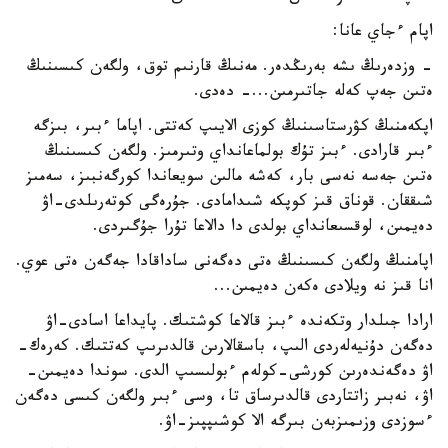
اپام ءجاي عانا:
- وزدەرىڭ ىشە بەرىڭدەر. مەنىڭ قارنىم توق، ولگەن كىسىنىڭ
ەتىن جەپ كەلە جاتىرمىن...- دەدى.
اپكەمنىڭ كۋرستاسىنىڭ كوزى الايىپ كەتتى. اپاما ءبىر، بىزگە
ءبىر قارادى. ءبىز تۇك بولماعانداي وتىرمىز. ولگەن كىسىنىڭ
ەتىن جەسە نەسى بار، كەشە مالىن سويعاندا كورگەنبىز، سەمىز
شىققان. قوناق قىز كوپكە شىدامادى. جۇرەگى كوتەرىلدى-اۋ
دەيمىن، لوقسىعانداي بولدى دا دالاعا تۇرا جۇگىردى.
اپامنىڭ ولگەن كىسىنىڭ ەتى دەگەنى ساداقادا جەگەن ەتى عوي.
انا قىز نە ويلادى ەكەن دەيمىن...
ارادا جىلدار وتكەندە ءبىز قالاعا كوشتىك. پايداعا اسادى-اۋ
دەگەن دۇنيەلەردى الىپ، باسقالارىن قالدىرىپ كەتتىك. كەرەك-
اۋ دەگەندەرىن كورشى-كولەم ءبولىسىپ الدى. سوندا دەيمىن-
اۋ، نەبىر زاتتاردى قالدىرساق تا، وسى ءبىر ولگەن كىسى دەگەن
ءسوزدى وزىمىزبەن بىرگە الا كوشىپپىز-اۋ.