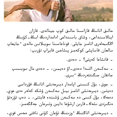
حالىق اتانىڭ قازاسىنا حالىق كوپ جينالدى. قازان
اينالاسىنداعى، وشاق باسىنداعى ادامداردىڭ ابىڭ-كۇبىڭ
اڭگىمەلەرى اتامىز جايلى. قوناعاسىنا سويىلاتىن مالدى ءجايعاپ
سالعان قاساپشى كوكەمىز پىشاعىن قايراپ تۇرىپ:
- قانشاعا كەپتى؟ - دەدى.
- سەكسەن التىدا دەدى-اۋ دەيمىن، - دەدى مال سويىسىپ
جاتقان جىگىتتەردىڭ ءبىرى.
- جوق، بۇل كىسىنى اپامدار ديىرمەنشى اتانىڭ قۇرداسى
دەيتىن. ديىرمەنشى اتامىز بيىل سەكسەن ۇشكە كەلەر ەدى عوي.
دەمەك، بۇل كىسى دە سەكسەن ۇشىندە قايتتى، - دەپ تۇزەتۋ
ەنگىزدى ىشەك-قارىن ارشۋعا دايىن وتىرعان جەڭگەمىز.
- ديىرمەنشى اتاڭنىڭ ءوزىنىڭ تۋعان كۇنى ناقتى ەمەس قوي،