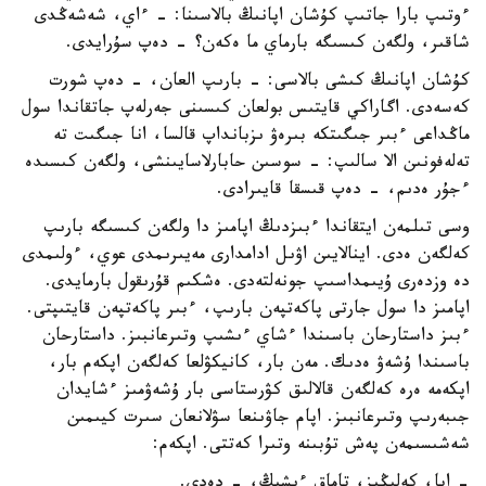
ءوتىپ بارا جاتىپ كۇشان اپانىڭ بالاسىنا: - ءاي، شەشەڭدى
شاقىر، ولگەن كىسىگە بارماي ما ەكەن؟ - دەپ سۇرايدى.
كۇشان اپانىڭ كىشى بالاسى: - بارىپ العان، - دەپ شورت
كەسەدى. اگاراكي قايتىس بولعان كىسىنى جەرلەپ جاتقاندا سول
ماڭداعى ءبىر جىگىتكە بىرەۋ ىزبانداپ قالسا، انا جىگىت تە
تەلەفونىن الا سالىپ: - سوسىن حابارلاسايىنشى، ولگەن كىسىدە
ءجۇر ەدىم، - دەپ قىسقا قايىرادى.
وسى تىلمەن ايتقاندا ءبىزدىڭ اپامىز دا ولگەن كىسىگە بارىپ
كەلگەن ەدى. اينالايىن اۋىل ادامدارى مەيىرىمدى عوي، ءولىمدى
دە وزدەرى ۇيىمداسىپ جونەلتەدى. ەشكىم قۇرىقول بارمايدى.
اپامىز دا سول جارتى پاكەتپەن بارىپ، ءبىر پاكەتپەن قايتىپتى.
ءبىز داستارحان باسىندا ءشاي ءىشىپ وتىرعانبىز. داستارحان
باسىندا ۇشەۋ ەدىك. مەن بار، كانيكۋلعا كەلگەن اپكەم بار،
اپكەمە ەرە كەلگەن قالالىق كۋرستاسى بار ۇشەۋمىز ءشايدان
جىبەرىپ وتىرعانبىز. اپام جاۋىنعا سۋلانعان سىرت كيىمىن
شەشىسىمەن پەش تۇبىنە وتىرا كەتتى. اپكەم:
- اپا، كەلىڭىز، تاماق ءىشىڭ، - دەدى.