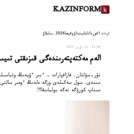
KAZINFORM
ترەند:
اقوردا
تاعايىنداۋ
وقيعا
2026-سايلاۋ
13:46, 11 ناۋرىز 2021
الەم مەكتەپتەرىندەگى قىزىقتى تىيىم
نۇر-سۇلتان. قازاقپارات - ءبىر ءۇيدىڭ وتباسىل
سىندى. سول سەكىلدى وزگە ەلدىڭ ءومىر سالتى ءبى
سىناپ كورۋگە نەگە بولماسقا؟!