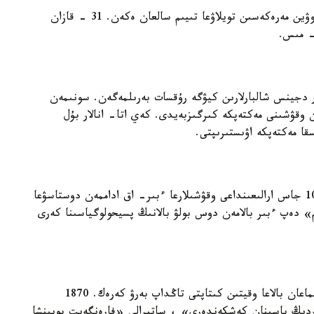
پەنسيلۆانيادا 2013 -جىلدان باستا پاتا- انالار حەللوۋين مەرەكەسىن تويلاۋعا تىيىم سالعان ەكەن. 31 - قازان
ر- مىس.
تار دجينس شالبارلارىن كيۋگە رۇقسات بەرىلمەگەن. سونىمەن
وقۋشىنى مەكتەپكە كىرگىزبەيدى. كەي اتا- انالار بۇل
سقا مەكتەپكە اۋىستىرىپتى.
لوندوننىڭ Thomas's Private Day مەكتەبىندە 4-10 جاس ارالىعىنداعى وقۋشىلارعا ءبىر- اق اداممەن دوستاسۋعا
 دەپ ءبىر بالامەن دوس بولۋ بالانىڭ پسيحولوگياسىنا كەرى
كىتاپ وقۋ وتە پايدالى. دەسەك تە، وڭ- سولىن تانىماعان بالاعا وقيتىن كىتاپتى تاڭداپ بەرۋ كەرەك. 1870
دىڭ باسىنان كەشكەندەرى» ، ساتيرالى «فارەنگەيت بويىنشا