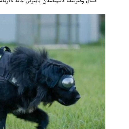
قىتاي وڭىرىندە قالىپتاسقان بايىرعى جانە دەربە