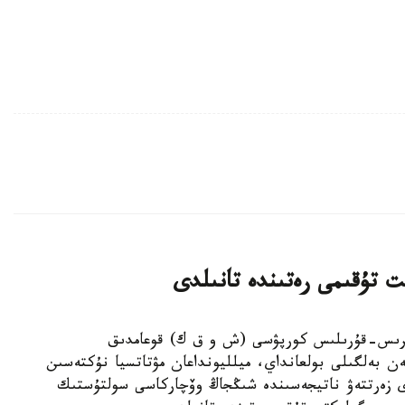
ت تۇقىمى رەتىندە تانىلدى
ىڭجاڭ ءوندىرىس-قۇرىلىس كورپۋسى (ش و ق ك) قوعامدىق
ەن بەلگىلى بولعانداي، ميلليونداعان مۋتاتسيا نۇكتەسىن
دى زەرتتەۋ ناتيجەسىندە شىڭجاڭ وۆچاركاسى سولتۇستىك