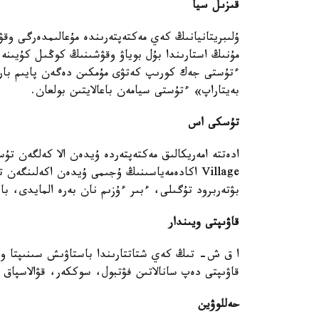
قىزىل سيا
ۇلىبريتانيانىڭ كەي مەكتەپتەرىندە مۇعالىمدەرگى وقۋ
مۇنىڭ استارىندا بۇل بوياۋ وقۋشىنىڭ كوڭىل كۇيىنە
ءتۇستى جەك كورىپ كەتۋى مۇمكىن دەگەن پايىم بار. م
بەيتاراپ» ءتۇستى سيامەن باعالايتىن بولعان.
تۇسكى اس
Village اكادەمەياسىنىڭ ۇجىمى ۇيدەن اكەلىنگە
بۋتەربرود تۇگىلى، ءبىر ءۇزىم نان بەرە المايدى، ب
قاۋىپتى ويىندار
ا ق ش- تىڭ كەي شتاتتارىندا باستاۋىش سىنىپتا وقۋ
قاۋىپتى دەپ سانالاتىن فۋتبول، سوككەر، قۋالاسپاق د
حەللوۋين