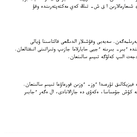
ر» شىعارمالارىن ا ق ش- تىڭ كەي مەكتەپتەرىندە وقۋ
رىلمەگەن. سەبەبى وقۋشىلار الدىڭعى قالتاسىنا ۇيالى
دە ءبىر- بىرىنە ءجيى حابارلاما جازىپ وتىراتىنى انىقتالعان.
جەت الىپ كەلۋگە تىيىم سالىنعان.
زيكالىق تۇرعىدا ءوز- ءوزىن قورعاۋعا تىيىم سالىنعان.
نە كۇش جۇمساسا، ەكەۋى دە جازالانادى، ال ەگەر ءجابىر