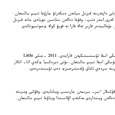
شى داپتەرىنە قىزىل سيامەن ەسكەرتۋ جازۋعا تىيىم سالىنعان.
 كەرى اسەر ەتىپ، وقۋعا دەگەن ىنتاسىن جويادى جانە قىزىل
ۇعالىمدەر قازىر تەك قارا نە قويۋ كوك «ەموتسيونالدى
ادەتتە امەريكالىق مەكتەپتەردە ۇيدەن الا كەلگەن تۇسكى اسقا تۇسىنىستىكپەن قارايدى. 2011 -جىلى Little
ن تۇسكى اسقا تىيىم سالىنعان. مۇنى ديرەكسيا «كەي اتا- انالار
ارىنە بىردەي تاماق ۇلەستىرەمىز» دەپ تۇسىندىرەدى.
شىلار ءبىر- بىرىمەن جارىسىپ وينامايدى. وقۋشى ومىرىنە
ەگەن ويىنداردى مەكتەپ اۋلاسىندا ويناۋعا تىيىم سالىنعان.