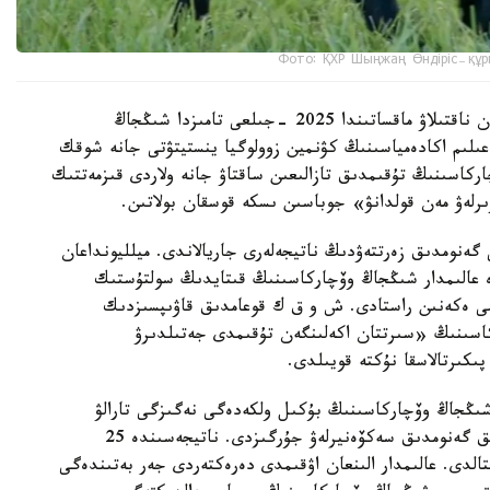
Фото: ҚХР Шыңжаң Өндіріс-құр
شىڭجاڭ وۆچاركاسىنىڭ شىعۋ تەگىن عىلىمي تۇرعىدان ناقتىلاۋ ماقساتىندا 2025 -جىلعى تامىزدا شىڭجاڭ
لىم اكادەمياسىنىڭ كۋنمين زوولوگيا ينستيتۋتى جانە شوقك
ركاسىنىڭ تۇقىمدىق تازالىعىن ساقتاۋ جانە ولاردى قىزمەتتىك
ىرلەۋ مەن قولدانۋ» جوباسىن ىسكە قوسقان بولاتىن.
 گەنومدىق زەرتتەۋدىڭ ناتيجەلەرى جاريالاندى. ميلليونداعان
دە عالىمدار شىڭجاڭ وۆچاركاسىنىڭ قىتايدىڭ سولتۇستىك
ىمى ەكەنىن راستادى. ش و ق ك قوعامدىق قاۋىپسىزدىك
كاسىنىڭ «سىرتتان اكەلىنگەن تۇقىمدى جەتىلدىرۋ
پىكىرتالاسقا نۇكتە قويىلدى.
 شىڭجاڭ وۆچاركاسىنىڭ بۇكىل ولكەدەگى نەگىزگى تارالۋ
ايماقتارىن ارالاپ، 109 داراباسقا جوعارى ساپالى تولىق گەنومدىق سەكۆەنيرلەۋ جۇرگىزدى. ناتيجەسىندە 25
قتالدى. عالىمدار الىنعان اۋقىمدى دەرەكتەردى جەر بەتىندەگى