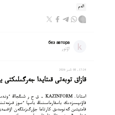
الەم
без автора
اۆتور
17:24, 08 تامىز 2026
قازاق توبەتى قىتايدا جەرگىلىكتى ي
استانا. KAZINFORM – ق ح ر ش
قاۋىپسىزدىك باسقارماسىنىڭ باسپا ءسوز قىزمەتىن
قامتيتىن گەنومدىق كارتاعا جۇرگىزىلگەن اۋقىم