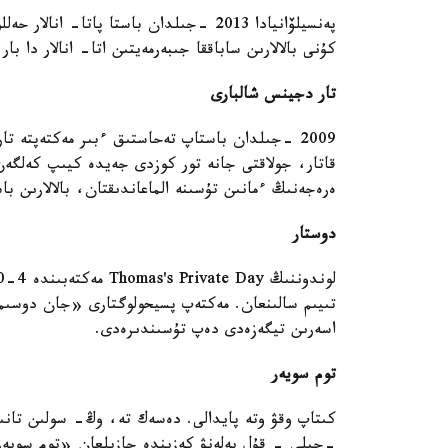
كۇنى بالالارىن ساباققا جىبەرمەيتىن اتا- انالار دا با
تار دجينس شالبارى
2009 -جىلدان باستاپ تەحاستىق ءبىر مەكتەپتە 
قاتار، جولاقتى جانە تور كوزدى جەيدە كيىپ كەلگەن 
ەرەجەنىڭ ءمانىن تۇسىنە الماعاندىقتان، بالالارىن با
دوستار
تىيىم سالىنعان. مەكتەپ پسيحولوگتارى «جان دوسىم»
اسەرىن تيگەزەدى دەپ تۇسىندىرەدى.
توم سويەر
-جىلى - قۇل يەلەنۋ كەزىندە جازىلعان «توم سويەر