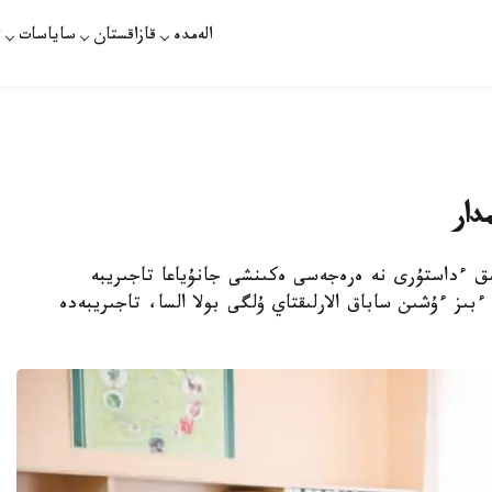
الەمدە
قازاقستان
ساياسات
ت
دار
ىق ءداستۇرى نە ەرەجەسى ەكىنشى جانۇياعا تاجىريبە
ز ءۇشىن ساباق الارلىقتاي ۇلگى بولا السا، تاجىريبەدە