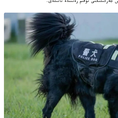
س جەرگىلىكتى تۇقىم رەتىندە تانىلدى.