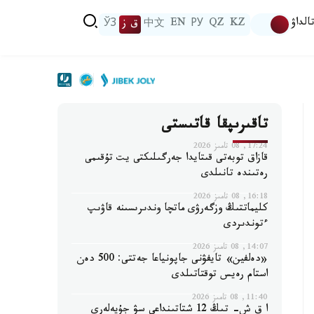
الداۋ
KZ
QZ
РУ
EN
中文
ق ز
ЎЗ
تاقىرىپقا قاتىستى
17:24, 08 تامىز 2026
قازاق توبەتى قىتايدا جەرگىلىكتى يت تۇقىمى
رەتىندە تانىلدى
16:18, 08 تامىز 2026
كليماتتىڭ وزگەرۋى ماتچا وندىرىسىنە قاۋىپ
ءتوندىردى
14:07, 08 تامىز 2026
«دەلفين» تايفۋنى جاپونياعا جەتتى: 500 دەن
استام رەيس توقتاتىلدى
11:40, 08 تامىز 2026
ا ق ش- تىڭ 12 شتاتىنداعى سۋ جۇيەلەرى