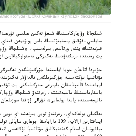
ылыс корпусы (ШӨҚК) Қоғамдық қауіпсіздік басқармасы
ساياسي-قۇقىق ينستيتۋتىنىڭ باس بولۋىمەن قىتاي عى
قىزمەتتىك يتتەر ورتالىعى بىرلەسىپ، «شىڭجاڭ وۆچا
يت رەتىندە ىرىكتەۋدىڭ نەگىزگى تەحنولوگيالارىن از
جۋىردا اتالعان جوبا اياسىندا جۇرگىزىلگەن نەگىزگى
مۋتاتسيا نۇكتەسىنە جۇرگىزىلگەن تالداۋلار نەگىزىن
ايماعىندا قالىپتاسقان بايىرعى جەرگىلىكتى يت تۇق
باسقارماسىنىڭ مالىمەتىنشە، زەرتتەۋ شىڭجاڭ وۆچار
ناتيجەسىندە پايدا بولعانى» تۋرالى ۇزاققا سوزىلعان 
بەلگىلى بولعانداي، زەرتتەۋ توبى بىرنەشە اي بويى
ميلليوننان استام گەنەتيكالىق مۋتاتسيا نۇكتەسى انى