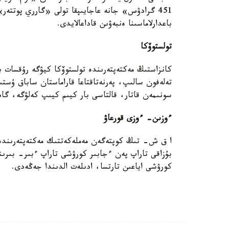
451 گرادۋس» جانە عاجايىپقا تولى «گارري پوتتە
باعدارلاماسىنا ەنبەۋىن قاداعالايدى.
تولستوۆكا
كانزاستىڭ مەكتەپتەرىندە تولستوۆكا كيۋگە رۇقسات بە
تەلەفون سالىپ، پەرنەتاقتاعا قاراماستان ساباق ۇستىن
سونىمەن قاتار، قالتاسى بار كيىم كيىپ كەلۋگە، گاد
ءوزىن- ءوزى قورعاۋ
ا ق ش- تىڭ كوپتەگەن مەملەكەتتىك مەكتەپتەرىندە في
بۇزاقى تاراپ پەن ءجابىر كورۋشى تاراپ ءبىر- بىرى
كورۋشى اياعىن تارتسا، ادىلەت الدىندا جەڭەدى.