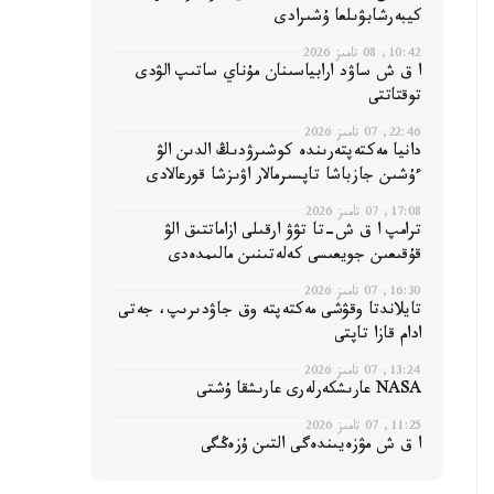
كيبەرشابۋىلعا ۇشىرادى
10:42, 08 تامىز 2026
ا ق ش ساۋد ارابياسىنان مۇناي ساتىپ الۋدى
توقتاتتى
22:46, 07 تامىز 2026
دانيا مەكتەپتەرىندە كوشىرۋدىڭ الدىن الۋ
ءۇشىن جازباشا تاپسىرمالار اۋىزشا قورعالادى
17:08, 07 تامىز 2026
ترامپ ا ق ش-تا تۋۋ ارقىلى ازاماتتىق الۋ
قۇقىعىن جويعىسى كەلەتىنىن مالىمدەدى
16:30, 07 تامىز 2026
تايلاندتا وقۋشى مەكتەپتە وق جاۋدىرىپ، جەتى
ادام قازا تاپتى
13:24, 07 تامىز 2026
NASA عارىشكەرلەرى عارىشقا ۇشتى
11:25, 07 تامىز 2026
ا ق ش مۋزەيىندەگى التىن ۇزەڭگى