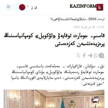
KAZINFORM
ق ز
ترەند:
2026-سايلاۋ
وقيعا
تاعايىنداۋ
اقوردا
17:07, 05 قىركۇيەك 2019
قاسىم- جومارت توقايەۆ «لۋكويل» كومپانياسىنىڭ
پرەزيدەنتىمەن كەزدەستى
نۇر- سۇلتان. قازاقپارات - مەملەكەت باسشىسى قاسىم-
جومارت توقايەۆ رەسەيلىك «لۋكويل» مۇناي كومپانياسىنىڭ
پرەزيدەنتىمەن كەزدەستى، دەپ حابارلايدى اقوردانىڭ باسپا
ءسوز قىزمەتى.