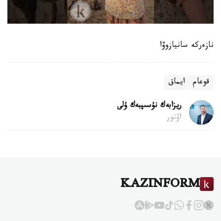
نازەركە سانيازوۆا
قوعام
ايماق
ريزابەك نۇسىپبەك ۇلى
اۆتور
KAZINFORM