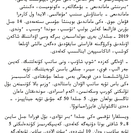
كەيىپكەرىمىز - ءبىر ەمەس، ەكى قىزىل ديپلومنىڭ يەسى.
ءبىرىنشى ماماندىعى - بۋحگالتەر- ەكونوميست، ەكىنشى
ماماندىعى - باستاۋىش سىنىپ ءمۇعالىمى. الايدا ول كارەرا
قۋعان جوق. ەكى ماماندىق بويىنشا جۇمىس ىستەمەدى. 14 جىل
بۇرىن قازالىعا كەلىن بولىپ ءتۇسىپ، سوندا ءوسىپ- ءوندى.
2019 -جىلدان بەرى جولداسىمەن بىرگە وسى اۋداننىڭ شاكەن
اۋىلدىق وكرۋگىنە قاراستى سايقۇدىق دەگەن مالشى اۋىلعا
كوشىپ، اتاكاسىپپەن اينالىسىپ كەلەدى.
- اۋەلگى كەزدە ءشوپ شاۋىپ، ونى ساتىپ كۇنەلتتىك. كەيىن
جەر الىپ، قوي، سيىر، جىلقى باسىن كوبەيتتىك. تۇيە
شارۋاشىلىعىنا دەن قويعالى بەس جىلعا جۋىقتادى. كاسىبىمىز
ەكى باس تۇيە ساتىپ الۋدان باستالدى. ءوزىم بالا كۇنىمنەن بۇل
تۇلىكتى كورىپ وسكەنمىن، اكەم اسىرادى. سوندىقتان ماعان
تاڭسىق بولعان جوق. 5 جىلدا 50 گە جۋىق تۇيە جيناپپىز، -
دەدى تاڭشولپان فايزراحمانوۆا.
ويسىلقارا تۇقىمى ەكى جىلدا ءبىر تۋادى، بۇل قورادا جىل سايىن
8-9 شاقتى بوتا دۇنيەگە كەلەدى. كەيىپكەرىمىز كۇندەلىكتى 5
تۇيە ساۋىپ، ودان 10 ليتردەي ءسۇت الادى. ساۋىن تۇيەلەرگە