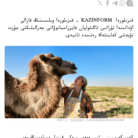
قىزىلوردا. KAZINFORM - قىزىلوردا وبلىسىنىڭ قازالى
اۋدانىندا تۇراتىن تاڭشولپان فايزراحمانوۆانى جەرگىلىكتى جۇرت
تۇيەشى كەلىنشەك رەتىندە تانيدى.
Фото: Назерке Саниязова/Kazinform