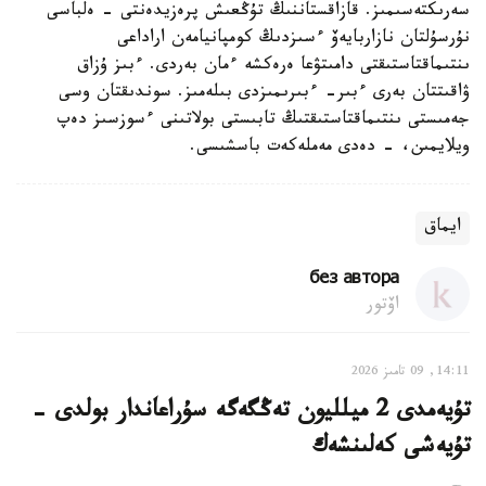
سەرىكتەسىمىز. قازاقستاننىڭ تۇڭعىش پرەزيدەنتى - ەلباسى
نۇرسۇلتان نازاربايەۆ ءسىزدىڭ كومپانيامەن اراداعى
ىنتىماقتاستىقتى دامىتۋعا ەرەكشە ءمان بەردى. ءبىز ۇزاق
ۋاقىتتان بەرى ءبىر- ءبىرىمىزدى بىلەمىز. سوندىقتان وسى
جەمىستى ىنتىماقتاستىقتىڭ تابىستى بولاتىنى ءسوزسىز دەپ
ويلايمىن، - دەدى مەملەكەت باسشىسى.
ايماق
без автора
اۆتور
14:11, 09 تامىز 2026
تۇيەمدى 2 ميلليون تەڭگەگە سۇراعاندار بولدى -
تۇيەشى كەلىنشەك