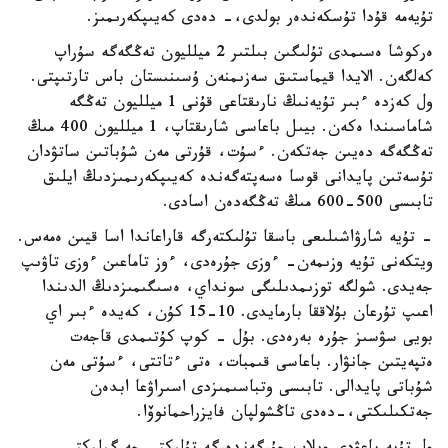
تۇيەمە قۇدا تۇسكەندەر بولدى،- دەدى كەيىپكەرىمىز.
ەركوشا ەسىمدى تۇلىگىن بىلتىر 2 ميلليون تەڭگەگە سۇراپ
كەلگەن. الايدا قيماستىق سەزىمنەن ۇسىنىستان باس تارتىپتى.
ول كەزدە ءبىر تۇيەنىڭ نارىقتاعى قۇنى 1 ميلليون تەڭگە
شاماسىندا ەكەن. بيىل باعاسى شارىقتاپ، 1 ميلليون 400 مىڭ
تەڭگەگە دەيىن جەتكەن. ءسۇت، قۇرتى مەن شۇباتىن ساتۋدان
تۇسەتىن پايدانى قوسا ەسەپتەگەندە كەيىپكەرىمىزدىڭ ايلىق
تابىسى 500-600 مىڭ تەڭگەدەن اسادى.
- تۇيە شارۋاشىلىعى باسقا تۇلىكتەرگە قاراعاندا اسا قيىن ەمەس.
ويتكەنى تۇيە وزىمەن- ءوزى جۇرەدى، ءوز تاماعىن ءوزى تاۋىپ
جەيدى. شولگە توزىمدىلىگى سونداي، ەسىگىمىزدىڭ الدىندا
اعىپ تۇرعان بۇلاققا بارمايدى. 10-15 كۇن، كەيدە ءبىر اي
بويى سۋسىز جۇرە بەرەدى. بۇل - كوپ كۇتىمدى قاجەت
ەتپەيتىن جانۋار. باعاسى قىمبات، ەتى ءتاتتى، ءسۇتى مەن
شۇباتى پايدالى. تابىسى وتباسىمىزدى اسىراۋعا ابدەن
جەتكىلىكتى،-دەدى تاڭشولپان فايزراحمانوۆا.