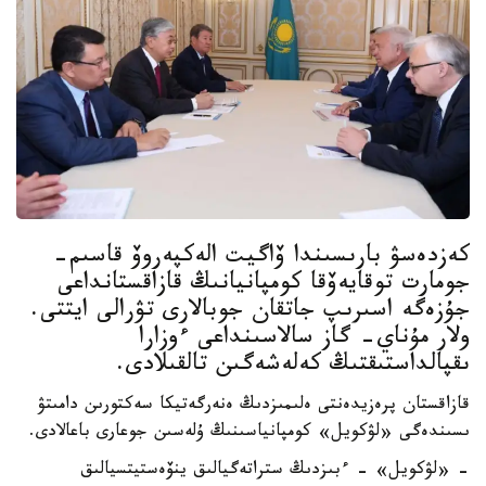
كەزدەسۋ بارىسىندا ۆاگيت الەكپەروۆ قاسىم-
جومارت توقايەۆقا كومپانيانىڭ قازاقستانداعى
جۇزەگە اسىرىپ جاتقان جوبالارى تۋرالى ايتتى.
ولار مۇناي- گاز سالاسىنداعى ءوزارا
ىقپالداستىقتىڭ كەلەشەگىن تالقىلادى.
قازاقستان پرەزيدەنتى ەلىمىزدىڭ ەنەرگەتيكا سەكتورىن دامىتۋ
ىسىندەگى «لۋكويل» كومپانياسىنىڭ ۇلەسىن جوعارى باعالادى.
- «لۋكويل» - ءبىزدىڭ ستراتەگيالىق ينۆەستيتسيالىق