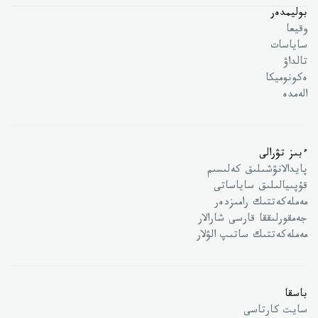
بوليمدەر
وقيعا
ساياسات
تالداۋ
ەكونوميكا
الەمدە
ءبىز تۋرالى
پايدالانۋشىلىق كەلىسىم
قۇپىيالىلىق ساياساتى
مەملەكەتتىك رامىزدەر
جەمقورلىققا قارسى شارالار
مەملەكەتتىك ساتىپ الۋلار
باسقا
سايت كارتاسى