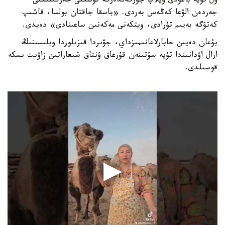
ول تۇيە باعۋدى ويلاپ جۇرگەندەرگە تۇلىكتى جەرگىلىكتى
جەردەن الۋعا كەڭەس بەردى. «باسقا جاقتان بولسا، قاشىپ
كەتۋگە بەيىم تۇرادى، ويتكەنى مەكەنىن ساعىنادى» دەيدى.
بۇعان دەيىن حابارلاعانىمىزداي، جۋىردا قىزىلوردا وبلىسىنىڭ
ارال اۋدانىندا تۇيە سۇتىنەن قۇرعاق ۇنتاق شىعاراتىن زاۋىت ىسكە
قوسىلدى.