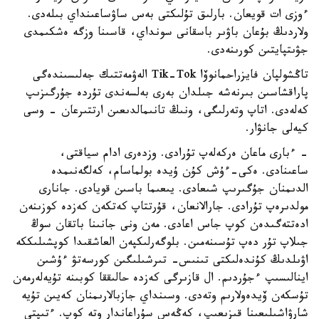
ءوزى ات قويعان. بارلىق تۇلىكتى بەس ساۋساعىنداي بىلەدى.
ولاردىڭ بۇعان باۋىر باسقانى سونداي، قاسىنا وزگە ەشكىمدى
جۋىتپايتىن كورىنەدى.
تاڭشولپان فايزراحمانوۆا Tik-Tok الەۋمەتتىك جەلىسىندەگى
پاراقشاسىن بىرنەشە جىلدان بەرى بەلسەندى تۇردە جۇرگىزىپ
كەلەدى. اتاپ وتەرلىگى، ونىڭ تانىمالدىعىن ارتتىرعان - وسى
كيەلى جانۋار.
- ءبارى ماعان ەركەلەپ تۇرادى. وزدەرى ادام سياقتى،
ساعىنادى. ەكى-ءۇش كۇن ۇيدە بولماسام، كەلگەنىمدە
الدىمنان جۇگىرىپ شىعادى. يىعىما باسىن قويادى. جانارى
مولدىرەپ تۇرادى. جارالانعان، قۇرتتاپ كەتكەن كەزدە كوزىنەن
ادەتتەگىدەن كوپ جاس اعادى. مەن ونى جانىنا باتقان سوڭ
جىلاپ تۇر دەپ تۇسىنەمىن. بلوگەرلىكپەن العاشقىدا كوپشىلىككە
اۋىلدىڭ كۇندەلىكتى تىنىس- تىرشىلىگىن كورسەتۋ ءۇشىن
اينالىسىپ ءجۇردىم. ال قازىرگى كەزدە حالىققا كوبىنە تۇيەلەرمەن
تۇسكەن ۆيدەولارىم وتەدى. وسىنداي جازبالارىمنان كەيىن تۇيە
شارۋاشىلىعىنا قىزىعىپ، كەڭەس سۇراعاندار وتە كوپ. ءتىپتى