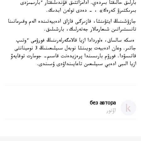
بارلىق حالىقتا بىردەي. ادامزاتتىق قۇندىلىقتار ءبارىمىزدى
بىرىكتىرۋ كەرەك» ، - دەدى تولەن ابدىك.
جازۋشىنىڭ ايتۋىنشا، قازىرگى قازاق ادەبيەتىندە الەم وقىرمانىنا
تانىستىراتىن شىعارمالار جەتەرلىك، بارشىلىق.
ەسكە سالساق، ەلوردادا ازيا قالامگەرلەرىنىڭ فورۋمى ءوتىپ
جاتىر. وعان ادەبيەت بويىنشا نوبەل سىيلىعىنىڭ 3 نومينانتى
قاتىسۋدا. فورۋم بارىسىندا پرەزيدەنت قاسىم- جومارت توقايەۆ
ازيا الىبى ادەبي سىيلىعىن تاعايىنداۋدى ۇسىندى.
без автора
اۆتور