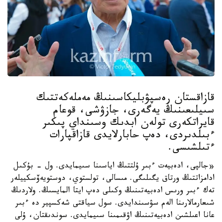
قازاقستان رەسپۋبليكاسىنىڭ مەملەكەتتىك
سىيلىعىنىڭ يەگەرى، جازۋشى، قوعام
قايراتكەرى تولەن ابدىك وسىنداي پىكىر
ءبىلدىردى، دەپ حابارلايدى قازاقپارات
ءتىلشىسى.
«جالپى، ادەبيەت ءبىر ۇلتتىڭ اياسىنا سىيمايدى. ول - بۇكىل
ادامزاتتىڭ ورتاق يگىلىگى. مىسالى، تولستوي، دوستويەۆسكييلەر
تەك ءبىر ورىس ادەبيەتىنىڭ وكىلى دەپ ايتا المايسىڭ. ولاردىڭ
شىعارمالارىنا الەم سۋسىندايدى. سول سياقتى شەكسپير دە ءبىر
عانا اعىلشىن ادەبيەتىنىڭ اۋقىمىنا سىيمايدى. سوندىقتان، ۇلى