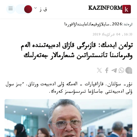
KAZINFORM
ق ز
ترەند:
2026-سايلاۋ
وقيعا
تاعايىنداۋ
اقوردا
16:33, 04 قىركۇيەك 2019
تولەن ابدىك: قازىرگى قازاق ادەبيەتىندە الەم
وقىرمانىنا تانىستىراتىن شىعارمالار جەتەرلىك
نۇر- سۇلتان. قازاقپارات - الەمگە ۇلى ادەبيەت ورتاق. ءبىز سول
ۇلى ادەبيەتتى جاساۋعا تىرىسۋىمىز كەرەك.