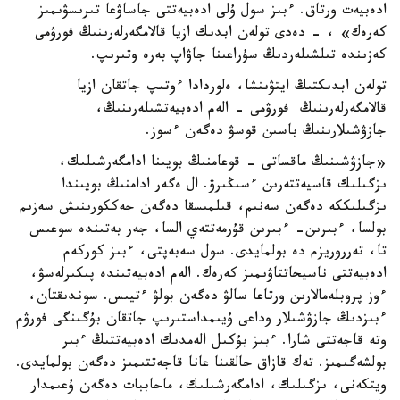
ادەبيەت ورتاق. ءبىز سول ۇلى ادەبيەتتى جاساۋعا تىرىسۋىمىز
كەرەك» ، - دەدى تولەن ابدىك ازيا قالامگەرلەرىنىڭ فورۋمى
كەزىندە تىلشىلەردىڭ سۇراعىنا جاۋاپ بەرە وتىرىپ.
تولەن ابدىكتىڭ ايتۋىنشا، ەلوردادا ءوتىپ جاتقان ازيا
قالامگەرلەرىنىڭ فورۋمى - الەم ادەبيەتشىلەرىنىڭ،
جازۋشىلارىنىڭ باسىن قوسۋ دەگەن ءسوز.
«جازۋشىنىڭ ماقساتى - قوعامنىڭ بويىنا ادامگەرشىلىك،
ىزگىلىك قاسيەتتەرىن ءسىڭىرۋ. ال ەگەر ادامنىڭ بويىندا
ىزگىلىككە دەگەن سەنىم، قىلمىسقا دەگەن جەككورىنىش سەزىم
بولسا، ءبىرىن- ءبىرىن قۇرمەتتەي السا، جەر بەتىندە سوعىس
تا، تەرروريزم دە بولمايدى. سول سەبەپتى، ءبىز كوركەم
ادەبيەتتى ناسيحاتتاۋىمىز كەرەك. الەم ادەبيەتىندە پىكىرلەسۋ،
ءوز پروبلەمالارىن ورتاعا سالۋ دەگەن بولۋ ءتيىس. سوندىقتان،
ءبىزدىڭ جازۋشىلار وداعى ۇيىمداستىرىپ جاتقان بۇگىنگى فورۋم
وتە قاجەتتى شارا. ءبىز بۇكىل الەمدىك ادەبيەتتىڭ ءبىر
بولشەگىمىز. تەك قازاق حالقىنا عانا قاجەتتىمىز دەگەن بولمايدى.
ويتكەنى، ىزگىلىك، ادامگەرشىلىك، ماحاببات دەگەن ۇعىمدار