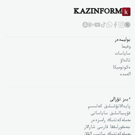
KAZINFORM
بوليمدەر
وقيعا
ساياسات
تالداۋ
ەكونوميكا
الەمدە
ءبىز تۋرالى
پايدالانۋشىلىق كەلىسىم
قۇپىيالىلىق ساياساتى
مەملەكەتتىك رامىزدەر
جەمقورلىققا قارسى شارالار
مەملەكەتتىك ساتىپ الۋلار