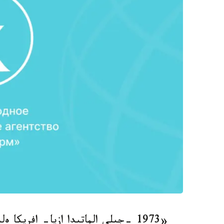
«1973 -جىلى الماتىدا ازيا- افريك