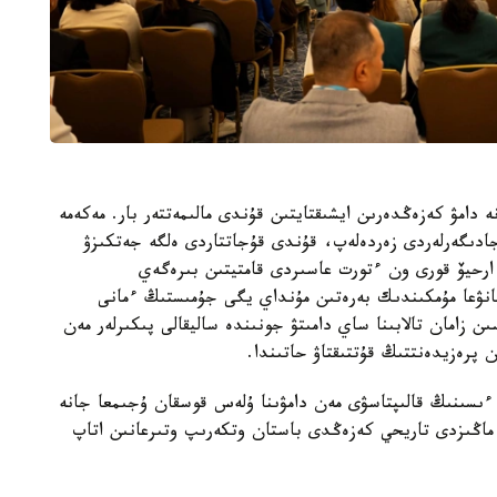
ە دامۋ كەزەڭدەرىن ايشىقتايتىن قۇندى مالىمەتتەر بار. مەكەمە
جادىگەرلەردى زەردەلەپ، قۇندى قۇجاتتاردى ەلگە جەتكىزۋ
ارحيۆ قورى ون ءتورت عاسىردى قامتيتىن بىرەگەي
انۋعا مۇمكىندىك بەرەتىن مۇنداي يگى جۇمىستىڭ ءمانى
ن زامان تالابىنا ساي دامىتۋ جونىندە ساليقالى پىكىرلەر مەن
پرەزيدەنتتىڭ قۇتتىقتاۋ حاتىندا.
 ءىسىنىڭ قالىپتاسۋى مەن دامۋىنا ۇلەس قوسقان ۇجىمعا جانە
ا ماڭىزدى تاريحي كەزەڭدى باستان وتكەرىپ وتىرعانىن اتاپ