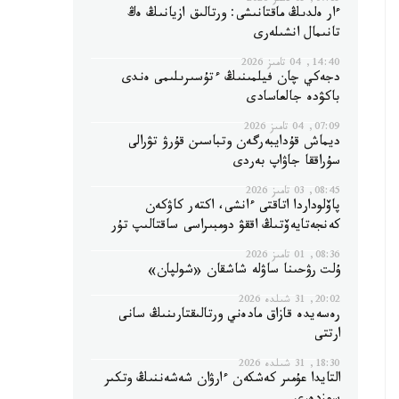
07:15, 05 تامىز 2026
ءار ەلدىڭ ماقتانىشى: ورتالىق ازيانىڭ ەڭ
تانىمال انشىلەرى
14:40, 04 تامىز 2026
دجەكي چان فيلمىنىڭ ءتۇسىرىلىمى ەندى
باكۋدە جالعاسادى
07:09, 04 تامىز 2026
ديماش قۇدايبەرگەن وتباسىن قۇرۋ تۋرالى
سۇراققا جاۋاپ بەردى
08:45, 03 تامىز 2026
پاۆلوداردا اتاقتى ءانشى، اكتەر كاۋكەن
كەنجەتايەۆتىڭ اققۋ دومبىراسى ساقتالىپ تۇر
08:36, 01 تامىز 2026
ۇلت رۋحىنا ساۋلە شاشقان «شولپان»
20:02, 31 شىلدە 2026
رەسەيدە قازاق مادەني ورتالىقتارىنىڭ سانى
ارتتى
18:30, 31 شىلدە 2026
التايدا عۇمىر كەشكەن ءارۋان شەشەننىڭ وتكىر