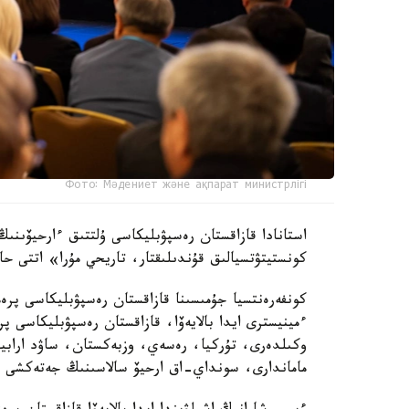
Фото: Мәдениет және ақпарат министрлігі
كونستيتۋتسيالىق قۇندىلىقتار، تاريحي مۇرا» اتتى حال
كونفەرەنتسيا جۇمىسىنا قازاقستان رەسپۋبليكاسى پرە
ءمينيسترى ايدا بالايەۆا، قازاقستان رەسپۋبليكاسى 
وكىلدەرى، تۇركيا، رەسەي، وزبەكستان، ساۋد ارابيا
ماماندارى، سونداي-اق ارحيۆ سالاسىنىڭ جەتەكشى عا