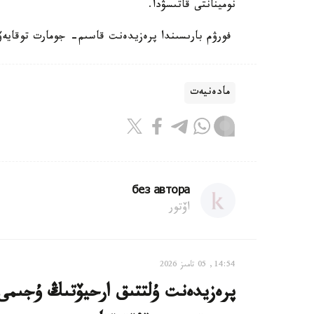
نومينانتى قاتىسۋدا.
فورۋم بارىسىندا پرەزيدەنت قاسىم- جومارت توقايەۆ 
مادەنيەت
без автора
اۆتور
14:54, 05 تامىز 2026