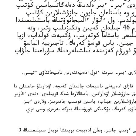
دى ءبىر- ءبىر ەلدىڭ دەلەگاتسياسىن كۇتىپ
رو وە باستاعان جاپون جازۋشىلارىن كۇتىپ
ولدىم. ول ءانۋار ءالىمجانوۆتىڭ باسشىلىعىندا
جاسالعان شارا ەدى. ال ەندى بۇل فورۋم 46 جىلدان كەيىن وتكىزىلىپ وتىر. وتە
لىعى باستاما كوتەرىپ، ۇكىمەت قولداپ، ازيا
 جيىن. باس قوسۋ كەرەك. تاجىريبە الماسۋ
فورۋم كەزىندە تىلشىلەردىڭ سۇراعىنا جاۋاپ
ارى ءبىر- بىرىنە ءتول ادەبيەتتەرىن ناسيحاتتاۋى ءتيىس.
قازاق ادەبيەتى ناسيحات جاعىنان كەنجە. اۋدارىلۋ جاعىنان دا
ق جازۋشىلار اۋداراتىن. باسقالارعا شەك قويىلدى. ەندى ءقازىر
ازۋشىلارىن جيناپ، باسىن قوسىپ جاتىرمىز. ولاردى ءبىز
اتتاۋى كەرەك. بۇگىنگى فورۋمنىڭ بىزگە بەرەرى وسى عوي
فورۋمى ءوتىپ جاتىر. وعان ادەبيەت بويىنشا نوبەل سىيلىعىنىڭ 3