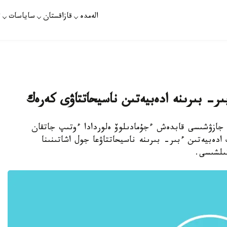
الەمدە
قازاقستان
ساياسات
ت
ىر- بىرىنە ادەبيەتىن ناسيحاتتاۋى كەرەك
 جازۋشىسى قابدەش ءجۇمادىلوۆ ەلوردادا ءوتىپ جاتقان
لىق ەلدەرىنىڭ ادەبيەتىن ءبىر- بىرىنە ناسيحاتتاۋعا جول اشاتىنىنا
تىلشىسى.