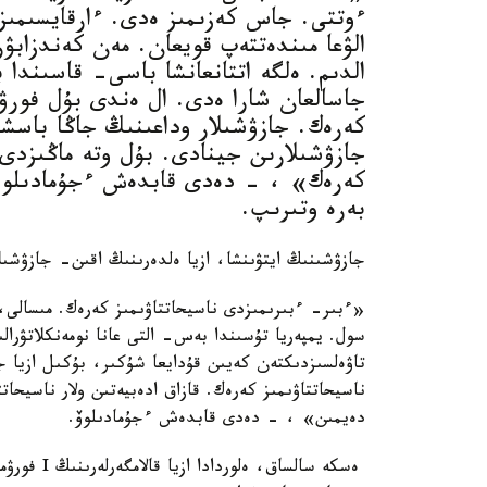
ءوتتى. جاس كەزىمىز ەدى. ءارقايسىمىز
الۋعا مىندەتتەپ قويعان. مەن كەندزابۋ
الدىم. ەلگە اتتانعانشا باسى- قاسىندا ب
كەرەك. جازۋشىلار وداعىنىڭ جاڭا باسشى
جازۋشىلارىن جينادى. بۇل وتە ماڭىزدى
كەرەك» ، - دەدى قابدەش ءجۇمادىلوۆ 
بەرە وتىرىپ.
جازۋشىنىڭ ايتۋىنشا، ازيا ەلدەرىنىڭ اقىن- جازۋشىل
«ءبىر- ءبىرىمىزدى ناسيحاتتاۋىمىز كەرەك. مىسالى، 
سول. يمپەريا تۇسىندا بەس- التى عانا نومەنكلاتۋرالى
تاۋەلسىزدىكتەن كەيىن قۇدايعا شۇكىر، بۇكىل ازيا ج
ناسيحاتتاۋىمىز كەرەك. قازاق ادەبيەتىن ولار ناسيح
دەيمىن» ، - دەدى قابدەش ءجۇمادىلوۆ.
ەسكە سالساق، ەلوردادا ازيا قالامگەرلەرىنىڭ I