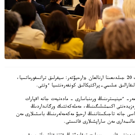
استانادا قازاقستان رەسپۋبليكاسى ۇلتتىق ءارحيۆىنىڭ 20 جىلدىعىنا ارنالعان «ارحيۆتەر: سيفرلىق ترانسفورماتسيا،
ىقارالىق عىلىمي-پراكتيكالىق كونفەرەنتسيا ءوتتى.
مەر- ءمينيسترىنىڭ ورىنباسارى - مادەنيەت جانە اقپارات
پرەزيدەنتى اكىمشىلىگىنىڭ، مەملەكەتتىك ورگانداردىڭ
سى جانە تاجىكستاننىڭ ارحيۆ مەكەمەلەرىنىڭ باسشىلارى مەن
لىمدارى مەن ساراپشىلارى قاتىستى.