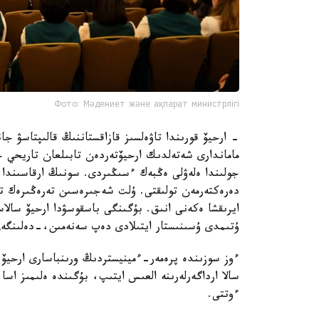
Фото: Мәдениет және ақпарат министрлігі
- ارحيۆ قورىندا تاۋەلسىز قازاقستاننىڭ قالىپتاسۋ جان
ماماندارى شەتەلدىك ارحيۆتەردەن تابىلعان تاريحي 
جولىندا ەلەۋلى ەڭبەك ءسىڭىردى. سونىڭ ارقاسىندا 
دەرەكتەرمەن تولىقتى. ۇلت شەجىرەسىن تەرەڭىرەك ت
ايرىقشا ەكەنى انىق. بۇگىنگى باسقوسۋدا ارحيۆ سالاسى
ۇتىمدى ۇسىنىستار ايتىلادى دەپ سەنەمىن،-دەلىنگەن 
ءوز سوزىندە پرەمەر-ءمينيستردىڭ ورىنباسارى ارحيۆ
سالا ارداگەرلەرىنە العىس ايتىپ، بۇگىندە ەلىمىز اس
ءوتتى.