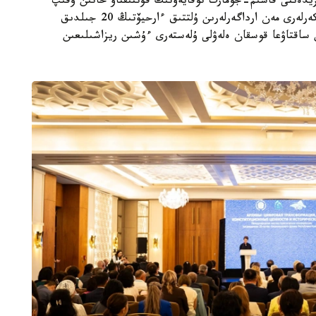
ەزيدەنتى قاسىم-جومارت توقايەۆتىڭ قۇتتىقتاۋ حاتىن وقىپ
بەردى. مەملەكەت باسشىسى ارحيۆ سالاسىنىڭ قىزمەتكەرلەرى مەن ارداگەرلەرىن ۇلتتىق ءارحيۆتىڭ 20 جىلدىق
 ساقتاۋعا قوسقان ەلەۋلى ۇلەستەرى ءۇشىن ريزاشىلىعىن