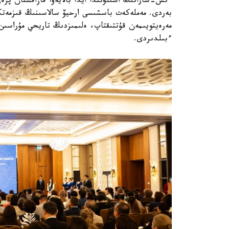
ءىس-شارانىڭ اشىلۋىندا ايدا بالايەۆا قازاقستان پر
مەرەيتويىمەن قۇتتىقتاپ، ەلىمىزدىڭ تاريحي مۇراسىن
ءبىلدىردى.