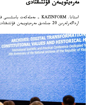
مەرەيتويمەن قۇتتىقتادى
استانا. KAZINFORM - مەملەكەت
ارداگەرلەرىن 20 جىلدىق مەرەيتويمەن قۇتتىقتادى.