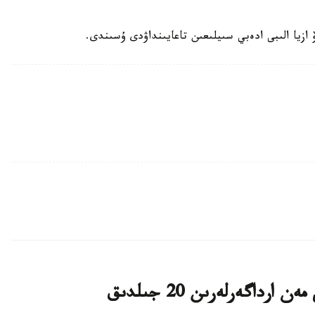
ازيا الىبى ادەبي سىيلىعىن تاعايىنداۋدى ۇسىندى.
پرەزيدەنت ۇلتتىق ارحيۆتىڭ ۇجىمى مەن ارداگەرلەرىن 20 جىلدىق