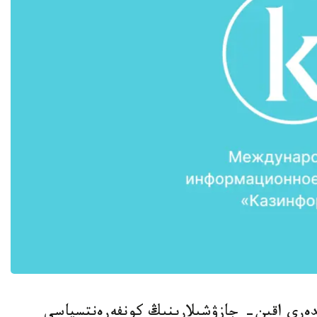
ا ەلدەرى اقىن- جازۋشىلارىنىڭ كونفەرەنتسياسى