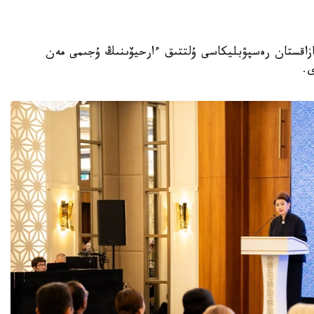
 باسشىسى قازاقستان رەسپۋبليكاسى ۇلتتىق ءارحيۆىنىڭ ۇجىمى مەن