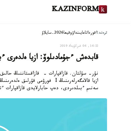
KAZINFORM
ترەند:
اقوردا
تاعايىنداۋ
وقيعا
2026-سايلاۋ
14:32, 04 قىركۇيەك 2019
قابدەش ءجۇمادىلوۆ: ازيا ەلدەرى ءب
نۇر- سۇلتان. قازاقپارات - قازاقستاننىڭ حالىق
ازيا قالامگەرلەرىنىڭ I فورۋمى قۇر
سەنىم ءبىلدىردى، دەپ حابارلايدى قازاقپارات ء