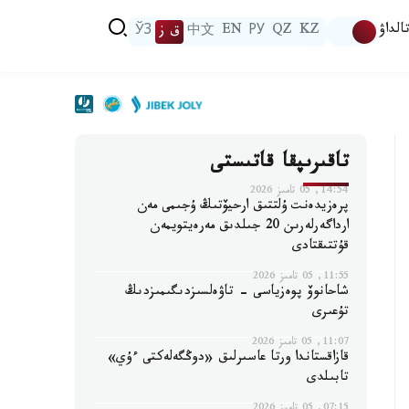
الداۋ
KZ
QZ
РУ
EN
中文
ق ز
ЎЗ
تاقىرىپقا قاتىستى
14:54, 05 تامىز 2026
پرەزيدەنت ۇلتتىق ارحيۆتىڭ ۇجىمى مەن
ارداگەرلەرىن 20 جىلدىق مەرەيتويمەن
قۇتتىقتادى
11:55, 05 تامىز 2026
شاحانوۆ پوەزياسى - تاۋەلسىزدىگىمىزدىڭ
تۇعىرى
11:07, 05 تامىز 2026
قازاقستاندا ورتا عاسىرلىق «دوڭگەلەكتى ءۇي»
تابىلدى