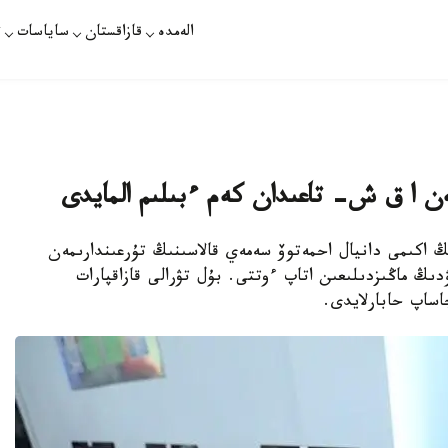
الەمدە
قازاقستان
ساياسات
ت
ەن ا ق ش- تاعىدان كەم ءبىلىم المايدى
ڭ اكىمى دانيال احمەتوۆ سەمەي قالاسىنىڭ تۇرعىندارىمەن
ڭ ماڭىزدىلىعىن اتاپ ءوتتى. بۇل تۋرالى قازاقپارات
اساپ حابارلايدى.