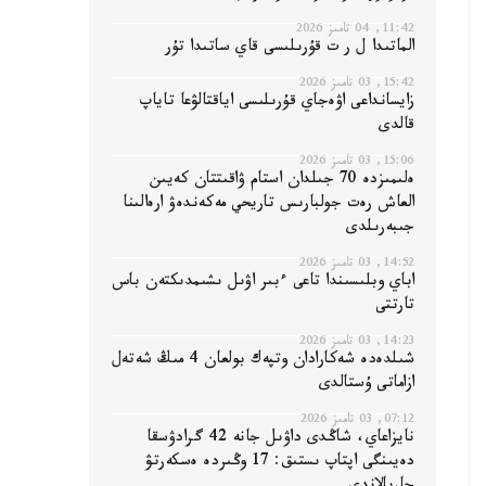
11:42, 04 تامىز 2026
الماتىدا ل ر ت قۇرىلىسى قاي ساتىدا تۇر
15:42, 03 تامىز 2026
زايسانداعى اۋەجاي قۇرىلىسى اياقتالۋعا تاياپ
قالدى
15:06, 03 تامىز 2026
ەلىمىزدە 70 جىلدان استام ۋاقىتتان كەيىن
العاش رەت جولبارىس تاريحي مەكەندەۋ ارەالىنا
جىبەرىلدى
14:52, 03 تامىز 2026
اباي وبلىسىندا تاعى ءبىر اۋىل ىشىمدىكتەن باس
تارتتى
14:23, 03 تامىز 2026
شىلدەدە شەكارادان وتپەك بولعان 4 مىڭ شەتەل
ازاماتى ۇستالدى
07:12, 03 تامىز 2026
نايزاعاي، شاڭدى داۋىل جانە 42 گرادۋسقا
دەيىنگى اپتاپ ىستىق: 17 وڭىردە ەسكەرتۋ