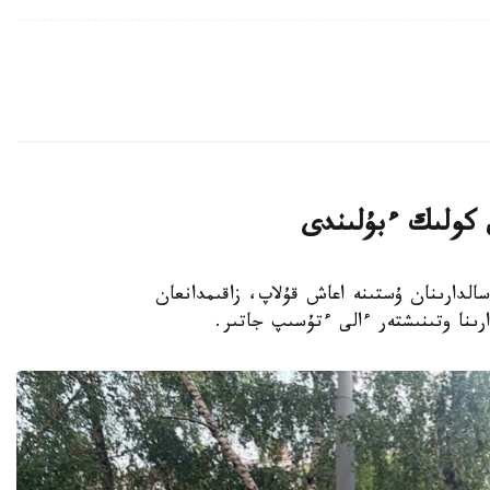
 كولىك ءبۇلىندى
ەندە داۋىل سالدارىنان ۇستىنە اعاش قۇلاپ، زاقىمدانعان
ىنا وتىنىشتەر ءالى ءتۇسىپ جاتىر.