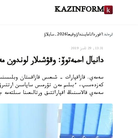
KAZINFORM
ترەند:
اقوردا
تاعايىنداۋ
وقيعا
2026-سايلاۋ
13:31, 29 تامىز 2019
دانيال احمەتوۆ: وقۋشىلار لوندون م
سەمەي. قازاقپارات - شىعىس قازاقستان وبلىسىنى
كەزدەسىپ، ءبىلىم مەن تۇرمىس ساپاسىن ارتتىرۋدى
سەمەي قالاسىنىڭ اقپاراتتىق ورتالىعىنا سىلتەمە ج