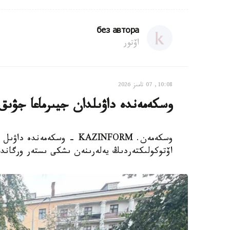
без автора
اۆتور
10:08, 07 تامىز 2026
وسكەمەندە داۋىلدان جيىرماعا جۋىق
وسكەمەن. KAZINFORM - وسكەم
اۆتوكولىكتەردىڭ يەلەرىنەن ىشكى ىستەر ورگاندار