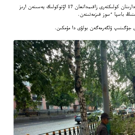
- قازىرگى ۋاقىتتا پوليتسياعا اعاشتاردىڭ قۇلاۋى سالدارىنان كولىكتەرى زاقىمدانعان 17 اۆتوكولىك يەسىنەن ارىز
ىنىڭ باسپا ءسوز قىزمەتىنەن.
ى جۇگىنىپ ۇلگەرمەگەن بولۋى دا مۇمكىن.