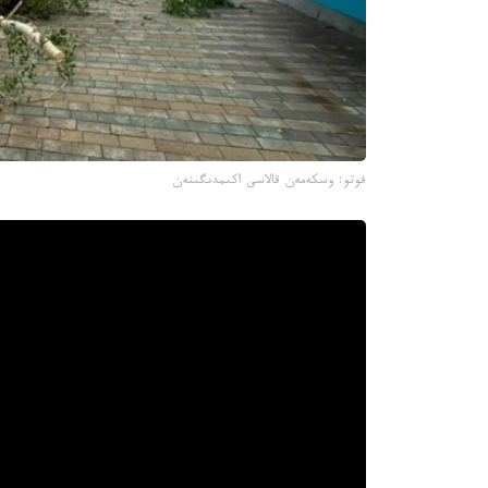
فوتو: وسكەمەن قالاسى اكىمدىگىنەن