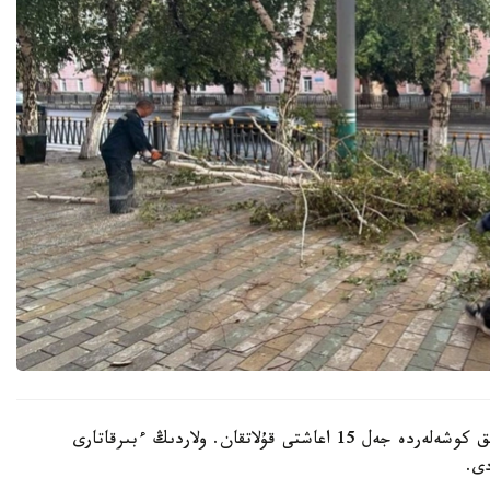
قالا اكىمدىگىنىڭ مالىمەتىنشە، داۋىل كەزىندە ورتالىق كوشەلەردە جەل 15 اعاشتى قۇلاتقان. ولاردىڭ ءبىرقاتارى
دى.