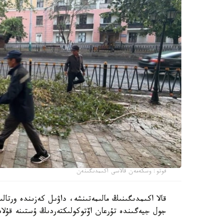
فوتو: وسكەمەن قالاسى اكىمدىگىنەن
جول جيەگىندە تۇرعان اۆتوكولىكتەردىڭ ۇستىنە قۇلا