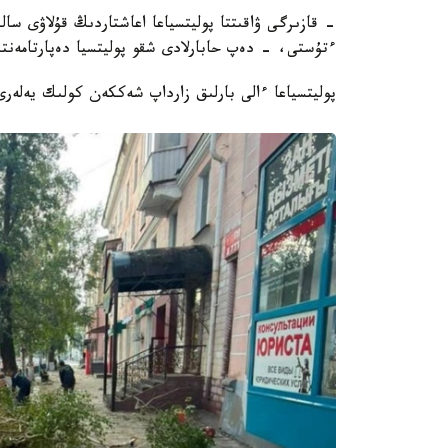
ءتۇستى، - دەپ حابارلادى شقو پوليتسيا دەپارتامەنت
پوليتسياعا ءالى بارلىق زارداپ شەككەن كولىك يەلەر