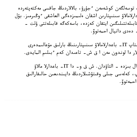
 توسەلگەن كوشەمەن ءجۇرۋ، بالالاردىڭ جاقسى مەكتەپتەردە
ى. وبلىستاعى بارلىق مەكتەپتەردە IT- باعدارلامالاۋ سىنىپتارىن اشقان ەلىمىزدەگى العاشقى ءوڭىرمىز. بۇل
ابىلەتتىلىگىن ايتقان كەزدە، باسەكەگە قابىلەتتى ۇلت -
 دەدى دانيال احمەتوۆ.
ءوڭىر باسشىسى حابارلاعانداي، كەلەسى جىلدان باستاپ IT- باعدارلامالاۋ سىنىپتارىنىڭ بارلىق مۇعالىمدەرى
لار دا لوندون مەن ا ق ش- تاعىدان كەم ءبىلىم المايدى.
«ەلىمىزدە 11 وقۋشىعا ءبىر كومپيۋتەردەن كەلەدى، ال بىزدە - التاۋدان. ش ق و- دا IT- باعدارلا مالاۋ
 قاراي دامىپ، كەلەسى جىلى وقىتۋشىلاردىڭ دايىندىعىن حالىقارالىق
حمەتوۆ.