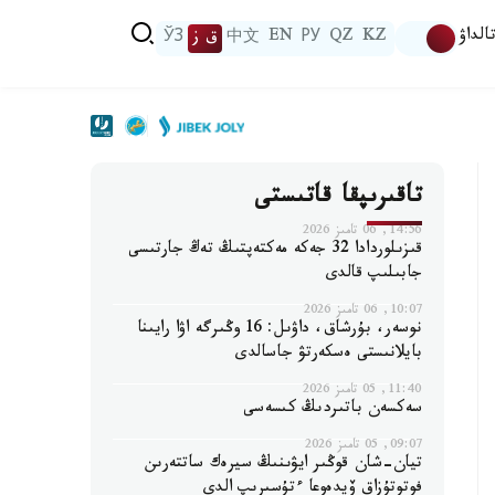
الداۋ
KZ
QZ
РУ
EN
中文
ق ز
ЎЗ
تاقىرىپقا قاتىستى
14:56, 06 تامىز 2026
قىزىلوردادا 32 جەكە مەكتەپتىڭ تەڭ جارتىسى
جابىلىپ قالدى
10:07, 06 تامىز 2026
نوسەر، بۇرشاق، داۋىل: 16 وڭىرگە اۋا رايىنا
بايلانىستى ەسكەرتۋ جاسالدى
11:40, 05 تامىز 2026
سەكسەن باتىردىڭ كىسەسى
09:07, 05 تامىز 2026
تيان-شان قوڭىر ايۋىنىڭ سيرەك ساتتەرىن
فوتوتۇزاق ۆيدەوعا ءتۇسىرىپ الدى