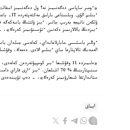
«ءومىر ساپاسى دەگەنىمىز نە؟ ول دەگەنىمىز اسفالت
ءبىلىم الۋ
ۇلكەن ناتيجە بەرىپ جاتىر. ءبىز ۇلتتىڭ باسەكەگە ق
ءبىزدىڭ بالالارىمىز ەكەنىن ءتۇسىنۋىمىز كەرەك»، -
الەمدىك تالاپتارعا ساي ءبىلىم الادى. دەمەك، وقۋشى
سىنىپتارىنىڭ % 70 اشىلعان. ءبىز ءارى
ستاندارتقا شىعارۋىمىز كەرەك»، - دەپ تۇيىندەدى ا
ايماق