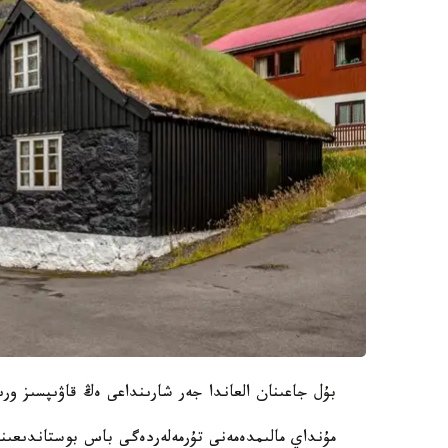
بۇل جاعىنان العاندا جەر شارىنداعى ەڭ قاۋىپسىز ورىن
مۇنداي مالىمدەمەنى تۇرمەلەردەگى باس بوستاندىعىنان