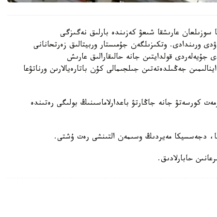
ير مەن انيل مەنون 6 ساعات 27 مينۋتقا سوزىلعان عارىشقا شىعۋ كەزىندە بارلىق نەگىزگى
ۋدى ورىندادى. وتكىزىلگەن جۇمىستار وربيتالىق زەرتحانانى
ى جۇيەلەردى قولدايتىن جانە حالىقارالىق عارىش
اينالىمىن جەڭىلدەتەتىن جىلجىمالى كۇن باتارەيالارىن ورناتۋعا
ەت كورسەتۋ جانە جاڭارتۋ باعدارلاماسىنىڭ بولىگى رەتىندە
سا، دجەسسيكا مەيردىڭ وسىمەن التىنشى رەت ۇشتى.