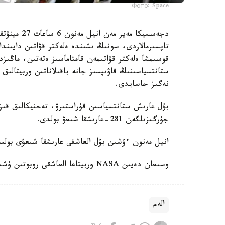
Фото: Space
دجەسسيكا مە
تاپسىرمالاردى، سونىڭ ىشىندە ەلەكتر قۋاتىن دايىندا
قوسىمشا ەلەكتر قۋاتىمەن قامتاماسىز ەتەتىن، ماڭىزد
ستانتسياسىنىڭ قاۋىپسىز جانە باقىلاناتىن وربيتالىق 
نەگىز جاسايدى.
بۇل عارىش ستانتسياسىن قۇراستىرۋ، تەحنيكالىق قىزم
جۇرگىزىلگەن 281-عارىشقا شىعۋ بولدى.
انيل مەنون ءۇشىن بۇل العاشقى عارىشقا شىعۋى بول
وسىعان دەيىن NASA وربيتاعا العاشقى روبوتىن ۇشىرعانىن حابارلادىق.
الەم