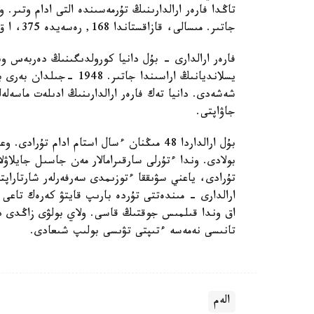
جاتىر. مىسالى، قازاقستاندا 168, رەسەيدە 375، ا ق ش- دا 655 ادام. (مالىمەتتەر prisonstudies.org)
فارەر ارالدارى - بۇل دانيا كورولدىگىنىڭ دەربەس وب
يسلانديانىڭ اراسىندا جات
شەشەدى. دانيا تەك فارەر ارالدارىنىڭ ادىلەت ماسەلەلە
جاۋاپتى.
بۇل ارالداردا 48 مىڭنان ءسال استام ادام 
بولادى. وندا ءتۇرلى سارقىرامالار مەن جاسىل جايلاۋلا
تۇرادى، ياعني سۋىققا ءتوزىمدى سەرفەرلەر شارتاراپت
ارالدارى - مىندەتتى تۇردە بارىپ قايتۋ كەرەك تاعى
اق وندا قىلمىس جوقتىڭ قاسى. ولاي بولۋى زاڭدى دا، 
تانىسى نەمەسە ءتىپتى تۋىسى بولىپ شىعادى.
الەم