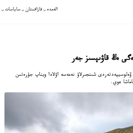
الەمدە
قازاقستان
ساياسات
ت
ەگى ەڭ قاۋىپسىز جەر
ەلوسيپەدتەردى شىنجىرلاۋ نەمەسە اۋلادا ويناپ جۇرەتىن
ماشا عوي.