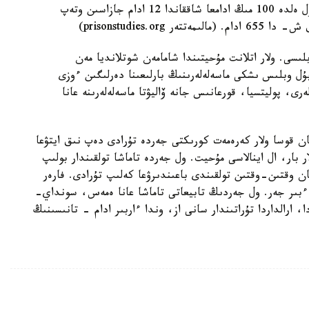
تاڭدا فارەر ارالدارىنىڭ تۇرمەسىندە التى ادام وتىر. ول ەلدە 100 مىڭ ادامعا شاققاندا 12 ادام جازاسىن وتەپ
لىسى. ولار اتلانت مۇحيتىندا شامامەن شوتلانديا مەن
ىر. 1948 -جىلدان بەرى بۇل وبلىس ىشكى ماسەلەلەرىنىڭ بارلىعىنا دەرلىگىن ءوزى
رى، پوليتسيا، قورعانىس جانە ۆاليۋتا ماسەلەلەرىنە عانا
تۇرادى. وعان قوسا ولار كەرەمەت كورىكتى جەردە تۇرادى دەپ نىق ايتۋعا
ر بار، ال اينالاسى مۇحيت. ول جەردە تاماشا تولقىندار بولىپ
ان وقتىن-وقتىن تولقىندى باعىندىرۋعا كەلىپ تۇرادى. فارەر
 ءبىر جەر. ول جەردىڭ تابيعاتى تاماشا عانا ەمەس، سونداي-
ارالداردا تۇراتىندار سانى از، وندا ءاربىر ادام - تانىسىنىڭ