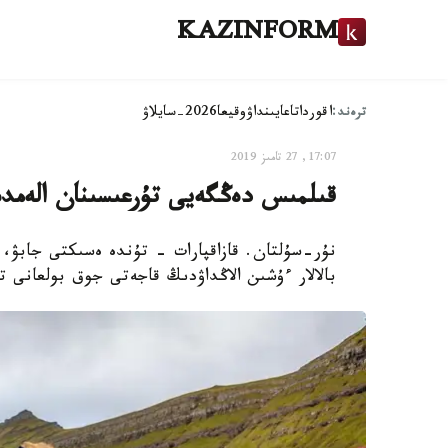
KAZINFORM
ترەند:
اقوردا
تاعايىنداۋ
وقيعا
2026-سايلاۋ
17:07, 27 تامىز 2019
قىلمىس دەڭگەيى تۇرعىسىنان الەمد
نۇر-سۇلتان. قازاقپارات - تۇندە ەسىكتى جابۋ، ۆ
بالالار ءۇشىن الاڭداۋدىڭ قاجەتى جوق بولعانى تا