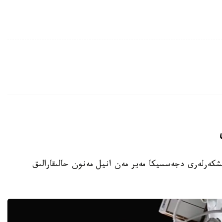
نىڭ امەريكالىق عارىشكەرلەرى دجەسسيكا مەير مەن انيل مەنون حالىقارالىق