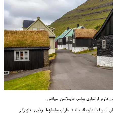
 فارەر ارالدارى بولىپ تابىلاتىن سياقتى.
 ايىرىلعانداردىڭ سانىنا قاراپ جاساۋعا بولادى. قازىرگى