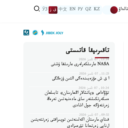
الداۋ
KZ
QZ
РУ
EN
中文
ق ز
ЎЗ
تاقىرىپقا قاتىستى
13:24, 07 تامىز 2026
NASA عارىشكەرلەرى عارىشقا ۇشتى
11:25, 07 تامىز 2026
ا ق ش مۋزەيىندەگى التىن ۇزەڭگى
10:24, 07 تامىز 2026
تۋۆاداعى «پاتشالار اڭعارىنان» تابىلعان
ەسكەرتكىشتەر ساق مادەنيەتىن تەرەڭ
زەرتتەۋگە جول اشادى
09:52, 07 تامىز 2026
قىتاي مارستان اكەلىنەتىن توپىراقتى زەرتتەيتىن
ارنايى زەرتحانا تۇرعىزادى