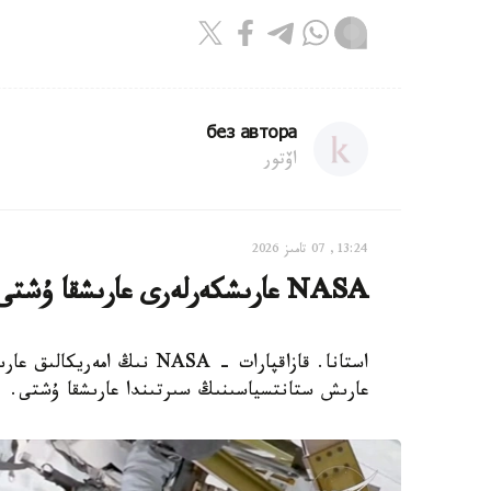
без автора
اۆتور
13:24, 07 تامىز 2026
NASA عارىشكەرلەرى عارىشقا ۇشتى
استانا. قازاقپارات - NASA 
عارىش ستانتسياسىنىڭ سىرتىندا عارىشقا ۇشتى.