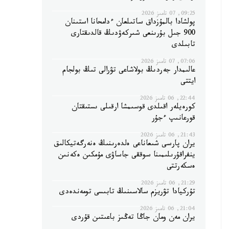
09:25, 07 تامىز 2026
پولشادا بالمۇزداق ساتىلعان ءدامحانا استىنان
900 جىل بۇرىنعى شىركەۋدىڭ قالدىقتارى
تابىلدى
07:06, 07 تامىز 2026
عالىمدار جەردىڭ بولاشاعى تۋرالى تىڭ بولجام
ايتتى
22:44, 06 تامىز 2026
كورەيلەر اقىلدى قوسىمشا ارقىلى ىستىقتان
قورعانىپ ءجۇر
21:43, 06 تامىز 2026
يران پارسى شىعاناعى ەلدەرىنىڭ ەنەرگەتيكالىق
ينفراقۇرىلىمىنا سوققى جاساۋى مۇمكىن ەكەنىن
ەسكەرتتى
21:29, 06 تامىز 2026
تۇركيادا تۋريزم سالاسىنىڭ تابىسى تومەندەدى
21:04, 06 تامىز 2026
يران مەن ومان جاڭا تەڭىز باعىتىن قۇردى