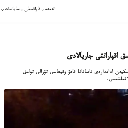
الەمدە
قازاقستان
ساياسات
ت
ىق اقپاراتتى جاريالادى
ىكپەن ادامداردى قاساقانا قاعۋ وقيعاسى تۋرالى تولىق
ءتىلشىسى.