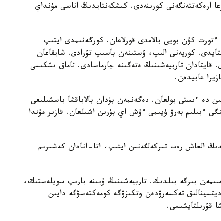
عا ارەكەتتەنگەنى كورىنەدى. كىشكەنتايدىڭ اناسى مۇنداي
تورت كۇن بويى بالامدى قورلاعان. كورگەنىمدى ايتىپ
استايدى. كورپەنى الىپ، ۇستىنەن باسىپ تۇرادى. شايقاعان
ى. قايتادان تاربيەشىنىڭ ەتەگىنە جارماسادى. تاماق ىشكىسى
زيرا عابيدەن.
يىن دە ءىستى بولعان. دەگەنمەن بۇدان بالاباقشا باسشىلىعى
گى ءبىلىم بەرۋ ۇيىمى ءۇش اي بۇرىن اشىلعان. قازىر مۇندا
ايدىڭ العاش رەت تىركەلگەنىن ايتىپ، اتا-انادان كەشىرىم
سىمەن بىرگە بىلدىك. تاربيەشىنىڭ ۇيىنە بارىپ سويلەستىك،
مەديتسينالىق تەكسەرۋدەن وتكىزۋگە كومەكتەسۋگە دايىن
شا قۇرىلتايشىسى.