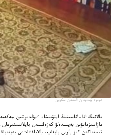
فوتو: ۆيدەودان الىنعان سكرين
بالانىڭ اتا-اناسىنىڭ ايتۋىنشا، ءبۇلدىرشىن جەكەمە
مازاسىزدانۋىن بەيىمدەلۋ كەزەڭىمەن بايلانىستىرعان. 
تىستەلگەن ءىز بارىن بايقاپ، بالاباقشاداعى بەينەباقى