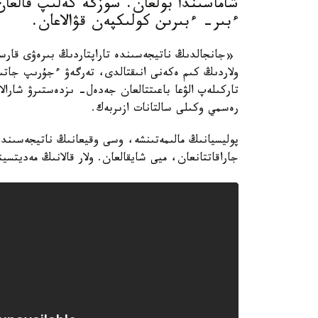
شاماسىندا بولعان. سوزگە كەلىپ قالعا
ءبىر- ءبىرىن كولىكپەن قۋالاعان.
«جانجالدىڭ ناتيجەسىندە تاراپتاردىڭ بىرەۋى قارسى
ولاردىڭ كىم ەكەنى انىقتالدى، تەرگەۋ ءجۇرىپ جاتىر
تاركىلەپ الۋعا باعىتتالعان جەدەل- ىزدەستىرۋ شارال
رەسمي وكىلى سالتانات ازىربەك.
پوليسيانىڭ مالىمەتىنشە، وسى وقيعانىڭ ناتيجەسىندە
جاراقاتتانعان، ميى شايقالعان. ولار قالانىڭ مەديتسي