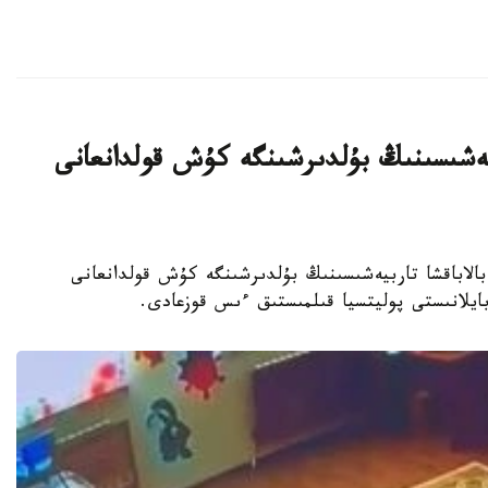
بيەشىسىنىڭ بۇلدىرشىنگە كۇش قولدانعانى
جەكەمەنشىك بالاباقشا تاربيەشىسىنىڭ بۇلدىرشىنگە كۇش قولدانعانى
 بايلانىستى پوليتسيا قىلمىستىق ءىس قوزعادى.