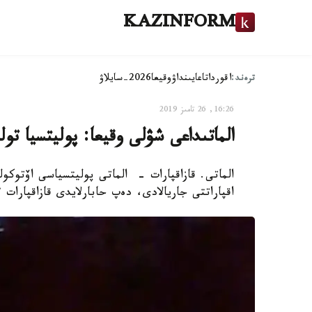
KAZINFORM
ترەند:
اقوردا
تاعايىنداۋ
وقيعا
2026-سايلاۋ
16:26, 26 تامىز 2019
الماتىداعى شۋلى وقيعا: پوليتسيا تول
الماتى. قازاقپارات - الماتى پوليتسياسى اۆتوكول
اقپاراتتى جاريالادى، دەپ حابارلايدى قازاقپارات 