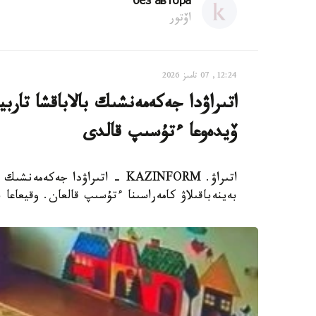
без автора
اۆتور
12:24, 07 تامىز 2026
اتىراۋدا جەكەمەنشىك بالاباقشا تار
ۆيدەوعا ءتۇسىپ قالدى
اتىراۋ. KAZINFORM - اتىراۋدا 
بەينەباقىلاۋ كامەراسىنا ءتۇسىپ قالعان. وقيعاعا