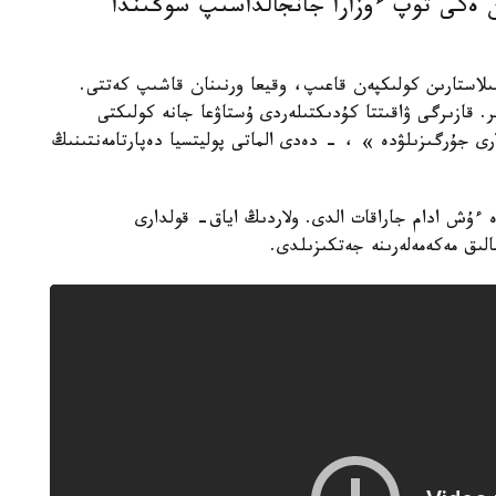
ن ەكى توپ ءوزارا جانجالداسىپ سوڭىندا
لاستارىن كولىكپەن قاعىپ، وقيعا ورنىنان قاشىپ كەتتى.
. قازىرگى ۋاقىتتا كۇدىكتىلەردى ۇستاۋعا جانە كولىكتى
ارى جۇرگىزىلۋدە » ، - دەدى الماتى پوليتسيا دەپارتامەنتىنىڭ
 ءۇش ادام جاراقات الدى. ولاردىڭ اياق- قولدارى
نالىق مەكەمەلەرىنە جەتكىزىلدى.