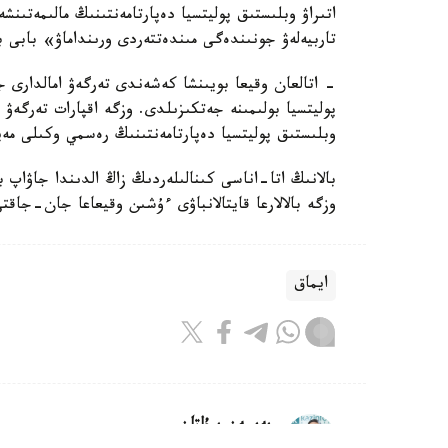
اتىراۋ وبلىستىق پوليتسيا دەپارتامەنتىنىڭ مالىمەتىنش
تاربيەلەۋ جونىندەگى مىندەتتەردى ورىنداماۋ» بابى 
- اتالعان وقيعا بويىنشا كەشەندى تەرگەۋ امالدارى جۇ
پوليتسيا بولىمىنە جەتكىزىلدى. وزگە اقپارات تەرگە
وبلىستىق پوليتسيا دەپارتامەنتىنىڭ رەسمي وكىلى مەي
بالانىڭ اتا-اناسى كىنالىلەردىڭ زاڭ الدىندا جاۋاپ 
وزگە بالالارعا قايتالانباۋى ءۇشىن وقيعاعا جان-جاقت
ايماق
بەيسەن سۇلتان