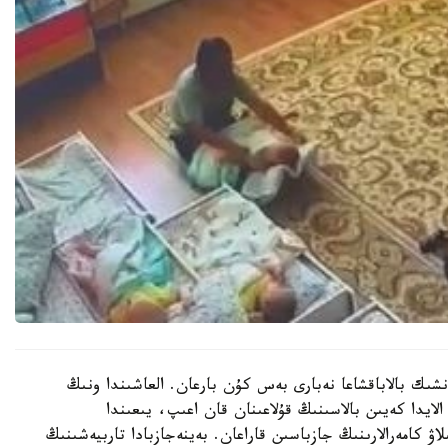
نشىك بالاباقشاعا نەبارى بەس كۇن بارعان. العاشىندا ونىڭ
الايدا كەيىن بالاسىنىڭ قۇلاعىنان قان اعىپ، يىعىندا
لاۋ كامەرالارىنىڭ جازباسىن قاراعان. بەينەجازبادا تاربيەشىنىڭ