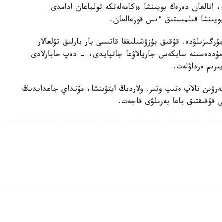
ە، اتالعان دەرەك بويىنشا «كامەلەتكە تولماعان ادامدى
بويىنشا قىلمىستىق ءىس قوزعالعان.
رگىزىلۋدە. قۇقىق بۇزۋشىلىققا قاتىسى بار بارلىق تۇلعالار
ۋ مۇددەسىنە سايكەس جاريالاۋعا جاتپايدى، - دەپ حابارلادى
ىرىم ەرداۋلەت.
بەرۋىن تالاپ ەتىپ وتىر. ولاردىڭ ايتۋىنشا، مۇنداي جاعدايدىڭ
ى قۇقىقتىق باعا بەرىلۋى قاجەت.