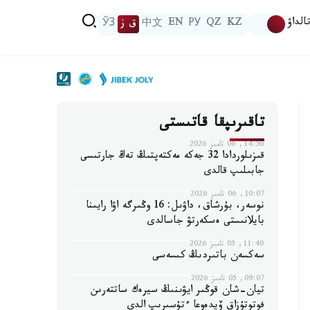
الداۋ
KZ
QZ
РУ
EN
中文
ق ز
ЎЗ
تاقىرىپقا قاتىستى
14:56, 06 تامىز 2026
قىزىلوردادا 32 جەكە مەكتەپتىڭ تەڭ جارتىسى
جابىلىپ قالدى
10:07, 06 تامىز 2026
نوسەر، بۇرشاق، داۋىل: 16 وڭىرگە اۋا رايىنا
بايلانىستى ەسكەرتۋ جاسالدى
11:40, 05 تامىز 2026
سەكسەن باتىردىڭ كىسەسى
09:07, 05 تامىز 2026
تيان-شان قوڭىر ايۋىنىڭ سيرەك ساتتەرىن
فوتوتۇزاق ۆيدەوعا ءتۇسىرىپ الدى