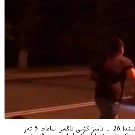
وقيعا الماتى قالاسىنىڭ بوستاندىق اۋدانىندا 26 - تامىز كۇنى تاڭعى ساعات 5 تەر