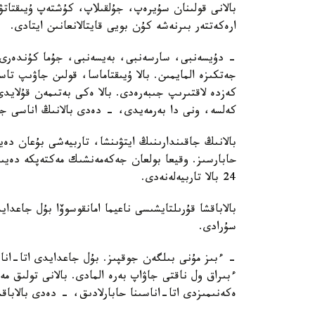
بالانى قولىنان سۇيرەپ، جۇلقىلاپ، كۇشتەپ ۇيىقتاتۋ
ارەكەتتەر بىرنەشە كۇن بويى قايتالانعانىن ايتادى.
- دۇيسەنبى، سارسەنبى، بەيسەنبى، جۇما كۇندەرى ء
جەتكىزە المايمىن. بالا ۇيىقتاماسا، قولىن جاۋىپ ت
كەزدە لاقتىرىپ جىبەرەدى. بالا ەكى بەتىمەن قۇلايد
كەلسە، ونى دا بەرمەيدى، - دەدى بالانىڭ اناسى جا
بالانىڭ جاقىندارىنىڭ ايتۋىنشا، تاربيەشى بۇعان دە
حابارسىز. وقيعا بولعان جەكەمەنشىك مەكتەپكە دەيىن
24 بالا تاربيەلەنەدى.
بالاباقشا قۇرىلتايشىسى ناعيما امانقوسوۆا بۇل جاعد
سۇرادى.
- ءبىز مۇنى بىلگەن جوقپىز. بۇل جاعدايدى اتا-انا
ءبىراق ول ناقتى جاۋاپ بەرە المادى. بالانى تولىق 
ەكەنىمىزدى اتا-اناسىنا حابارلادىق، - دەدى بالاباق