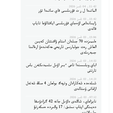
11:42, 04 تامىز 2026
الماتىدا ل ر ت قۇرىلىسى قاي ساتىدا تۇر
15:42, 03 تامىز 2026
زايسانداعى اۋەجاي قۇرىلىسى اياقتالۋعا تاياپ
قالدى
15:06, 03 تامىز 2026
ەلىمىزدە 70 جىلدان استام ۋاقىتتان كەيىن
العاش رەت جولبارىس تاريحي مەكەندەۋ ارەالىنا
جىبەرىلدى
14:52, 03 تامىز 2026
اباي وبلىسىندا تاعى ءبىر اۋىل ىشىمدىكتەن باس
تارتتى
14:23, 03 تامىز 2026
شىلدەدە شەكارادان وتپەك بولعان 4 مىڭ شەتەل
ازاماتى ۇستالدى
07:12, 03 تامىز 2026
نايزاعاي، شاڭدى داۋىل جانە 42 گرادۋسقا
دەيىنگى اپتاپ ىستىق: 17 وڭىردە ەسكەرتۋ