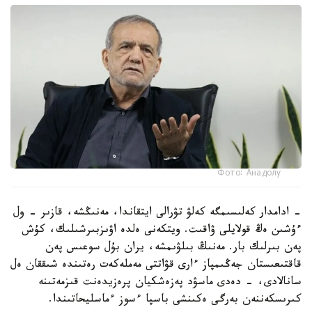
Фото: Анадолу
- ادامدار كەلىسىمگە كەلۋ تۋرالى ايتقاندا، مەنىڭشە، قازىر - ول
ءۇشىن ەڭ قولايلى ۋاقىت. ويتكەنى ەلدە اۋىزبىرشىلىك، كۇش
پەن بىرلىك بار. مەنىڭ بىلۋىمشە، يران بۇل سوعىس پەن
قاقتىعىستان جەڭىمپاز ءارى قۋاتتى مەملەكەت رەتىندە شىققان ەل
سانالادى، - دەدى ماسۋد پەزەشكيان پرەزيدەنت قىزمەتىنە
كىرىسكەننەن بەرگى ەكىنشى باسپا ءسوز ءماسليحاتىندا.