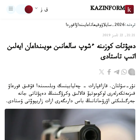
KAZINFORM
ق ز
ترەند:
2026-سايلاۋ
وقيعا
تاعايىنداۋ
اقوردا
21:21, 22 تامىز 2019
دەپۋتات كوزىنە ءشوپ سالعانىن مويىنداعان ايەلىن
اتىپ تاستادى
نۇر-سۇلتان. قازاقپارات - چەليابينسك وبلىسىندا قۇقىق قورعاۋ
قىزمەتكەرلەرى لوكوموتيۆ قالالىق وكرۋگىنىڭ دەپۋتاتى جانە
جەرگىلىكتى اۋرۋحانانىڭ باس دارىگەرى ازات زاريپوۆتى ۇستادى.