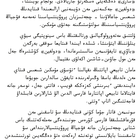
«سارى» دەڭگەيلى ەسكەرتۋ جاريالادى. بولجام بويىنشا،
«دولفين» جەكسەنبى مەن دۇيسەنبى ارالىعىندا قىتايدىڭ
شىعىس جاعالاۋىنا - چجەتسزيان پروۆينتسياسىنا نەمەسە فۋجياڭ
پروۆينتسياسىنىڭ سولتۇستىگىنە جەتۋى مۇمكىن.
ۇلتتىق مەتەورولوگيالىق ورتالىقتىڭ باس سينوپتيگى سيۋي
ينلۋننىڭ ايتۋىنشا، شىلدە ايىندا قىتايعا سوققى بەرگەن
«باۆي» تايفۋنىمەن سالىستىرعاندا، «دولفين» كۇشتىرەك جەل
مەن مول جاۋىن-شاشىن اكەلۋى ىقتيمال.
مامان تابيعي اپاتتىڭ ىقپالىنا ءتۇسۋى مۇمكىن شىعىس قىتاي
مەن ەلدىڭ باسقا وڭىرلەرىندە تايفۋن سالدارىن جويۋعا
دايىندىقتى ءبىرىنشى كەزەككە قويىپ، قاتتى جەل، نوسەر جانە
قايتالاما تابيعي اپاتتارعا قارسى الدىن الۋ شارالارىن قابىلداۋ
قاجەتتىگىن اتاپ ءوتتى.
سونىمەن قاتار جۇما كۇنى قىتايدىڭ سۋ تاسقىنى مەن
قۇرعاقشىلىققا قارسى كۇرەس جونىندەگى مەملەكەتتىك باس
شتابى چجەتسزيان جانە فۋجياڭ پروۆينتسيالارىنداعى سۋ
تاسقىنىنا بايلانىستى توتەنشە ارەكەت ەتۋ دەڭگەيىن تورتىنشىدەن