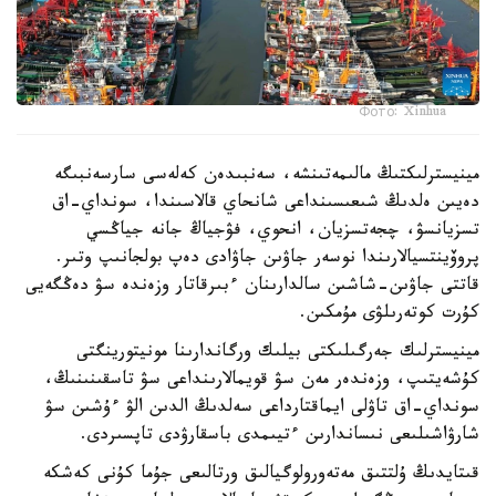
Фото: Xinhua
مينيسترلىكتىڭ مالىمەتىنشە، سەنبىدەن كەلەسى سارسەنبىگە
دەيىن ەلدىڭ شىعىسىنداعى شانحاي قالاسىندا، سونداي-اق
تسزيانسۋ، چجەتسزيان، انحوي، فۋجياڭ جانە جياڭسي
پروۆينتسيالارىندا نوسەر جاۋىن جاۋادى دەپ بولجانىپ وتىر.
قاتتى جاۋىن-شاشىن سالدارىنان ءبىرقاتار وزەندە سۋ دەڭگەيى
كۇرت كوتەرىلۋى مۇمكىن.
مينيسترلىك جەرگىلىكتى بيلىك ورگاندارىنا مونيتورينگتى
كۇشەيتىپ، وزەندەر مەن سۋ قويمالارىنداعى سۋ تاسقىنىنىڭ،
سونداي-اق تاۋلى ايماقتارداعى سەلدىڭ الدىن الۋ ءۇشىن سۋ
شارۋاشىلىعى نىساندارىن ءتيىمدى باسقارۋدى تاپسىردى.
قىتايدىڭ ۇلتتىق مەتەورولوگيالىق ورتالىعى جۇما كۇنى كەشكە