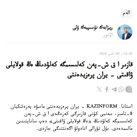
الەم
ريزابەك نۇسىپبەك ۇلى
اۆتور
14:45, 09 تامىز 2026
قازىر ا ق ش-پەن كەلىسىمگە كەلۋدىڭ ەڭ قولايلى
ۋاقىتى - يران پرەزيدەنتى
استانا. KAZINFORM - يران پرەزيدەنتى ماسۋد پەزەشكيان
8-تامىز، سەنبى كۇنى قازىرگى كەزەڭدى ا ق ش-پەن
كەلىسىمگە كەلۋدىڭ «ەڭ قولايلى ۋاقىتى» دەپ سانايتىنىن
مالىمدەدى. بۇل تۋرالى انادولۋ اگەنتتىگى جازدى.