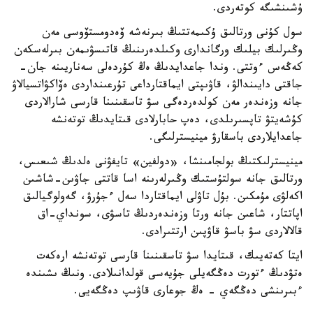
ۇشىنشىگە كوتەردى.
سول كۇنى ورتالىق ۇكىمەتتىڭ بىرنەشە ۆەدومستۆوسى مەن
وڭىرلىك بيلىك ورگاندارى وكىلدەرىنىڭ قاتىسۋىمەن بىرلەسكەن
كەڭەس ءوتتى. وندا جاعدايدىڭ ەڭ كۇردەلى سەناريىنە جان-
جاقتى دايىندالۋ، قاۋىپتى ايماقتارداعى تۇرعىنداردى ەۆاكۋاتسيالاۋ
جانە وزەندەر مەن كولدەردەگى سۋ تاسقىنىنا قارسى شارالاردى
كۇشەيتۋ تاپسىرىلدى، دەپ حابارلادى قىتايدىڭ توتەنشە
جاعدايلاردى باسقارۋ مينيسترلىگى.
مينيسترلىكتىڭ بولجامىنشا، «دولفين» تايفۋنى ەلدىڭ شىعىس،
ورتالىق جانە سولتۇستىك وڭىرلەرىنە اسا قاتتى جاۋىن-شاشىن
اكەلۋى مۇمكىن. بۇل تاۋلى ايماقتاردا سەل ءجۇرۋ، گەولوگيالىق
اپاتتار، شاعىن جانە ورتا وزەندەردىڭ تاسۋى، سونداي-اق
قالالاردى سۋ باسۋ قاۋپىن ارتتىرادى.
ايتا كەتەيىك، قىتايدا سۋ تاسقىنىنا قارسى توتەنشە ارەكەت
ەتۋدىڭ ءتورت دەڭگەيلى جۇيەسى قولدانىلادى. ونىڭ ىشىندە
ءبىرىنشى دەڭگەي - ەڭ جوعارى قاۋىپ دەڭگەيى.