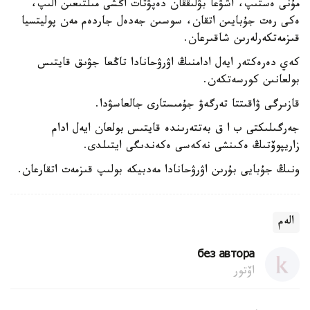
مۇنى ەستىپ، اشۋعا بۋلىققان دەپۋتات اڭشى مىلتىعىن الىپ،
ەكى رەت جۇبايىن اتقان، سوسىن جەدەل جاردەم مەن پوليتسيا
قىزمەتكەرلەرىن شاقىرعان.
كەي دەرەكتەر ايەل ادامنىڭ اۋرۋحانادا تاڭعا جۋىق قايتىس
بولعانىن كورسەتكەن.
قازىرگى ۋاقىتتا تەرگەۋ جۇمىستارى جالعاسۋدا.
جەرگىلىكتى ب ا ق بەتتەرىندە قايتىس بولعان ايەل ادام
زاريپوۆتىڭ ەكىنشى نەكەسى ەكەندىگى ايتىلدى.
ونىڭ جۇبايى بۇرىن اۋرۋحانادا مەدبيكە بولىپ قىزمەت اتقارعان.
الەم
без автора
اۆتور