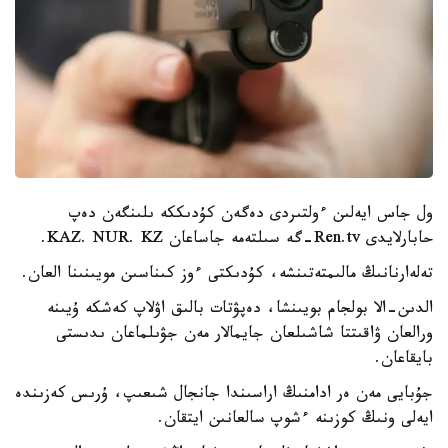
ول جاس ايەلىن ءولتىردى دەگەن كۇدىككە ىلىنگەن دەپ
حابارلايدى Ren.tv-گە سىلتەمە جاساعان KAZ. NUR. KZ.
تەلەارنانىڭ مالىمتەتىنشە، كۇدىكتى ءوز كىناسىن مويىنىنا العان.
الدىن-الا بولجام بويىنشا، دەپۋتات بالىق اۋلاپ كەشكە ۇيىنە
ورالعان ۋاقىتتا شاشىلعان جايمالار مەن جۋىلماعان ىدىستى
بايقاعان.
جۇبايى مەن ەر ادامنىڭ اراسىندا جانجال شىعىپ، ۇرىس كەزىندە
ايەلى ونىڭ كوزىنە ءشوپ سالعانىن ايتقان.