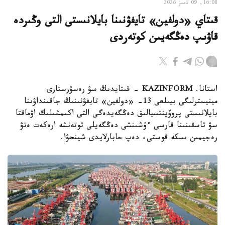
16:08, 09 تامىز 2026
قىتاي «دولفين» تايفۋنىنا بايلانىستى التى وڭىردە
قاۋىپ دەڭگەيىن كوتەردى
استانا. KAZINFORM - قىتايدىڭ سۋ رەسۋرستارى
مينيسترلىگى بيىلعى 13- «دولفين» تايفۋنىنىڭ جاقىنداۋىنا
بايلانىستى پروۆينتسيالىق دەڭگەيدەگى التى اكىمشىلىك اۋماقتا
سۋ تاسقىنىنا قارسى ءۇشىنشى دەڭگەيلى توتەنشە ارەكەت ەتۋ
رەجيمىن ىسكە قوستى، دەپ حابارلايدى شينحۋا.