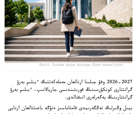
Фото: Ғылым және жоғары білім министрлігі
2026-2027 وقۋ جىلىنا ارنالعان مەملەكەتتىك ءبىلىم بەرۋ
گرانتتارى كونكۋرسىنىڭ قورىتىندىسى جاريالانىپ، ءبىلىم بەرۋ
گرانتتارىنىڭ يەگەرلەرى انىقتالدى.
بيىل وڭىرلىك تەڭگەرىمدى قامتاماسىز ەتۋگە باعىتتالعان ارنايى
باستامالار دا جالعاسىن تاپتى. اتاپ ايتقاندا، «سەرپىن»
باعدارلاماسى اياسىندا 2180 ءبىلىم بەرۋ گرانتى، سونداي-اق
ەلىمىزدىڭ باتىس وڭىرلەرىنىڭ جاستارىنا 2500 گرانت