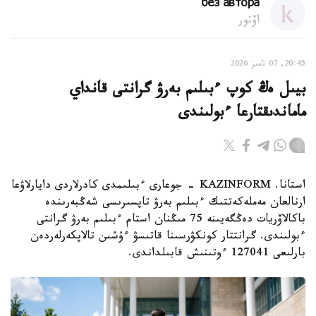
без автора
اۆتور
20:45, 07 تامىز 2026
بيىل ەڭ كوپ ءبىلىم بەرۋ گرانتى قانداي
ماماندىقتارعا ءبولىندى
استانا. KAZINFORM - جوعارى ءبىلىمدى كادرلاردى دايارلاۋعا
ارنالعان مەملەكەتتىك ءبىلىم بەرۋ تاپسىرىسى شەڭبەرىندە
باكالاۆريات دەڭگەيىنە 75 مىڭنان استام ءبىلىم بەرۋ گرانتى
ءبولىندى. گرانتتار كونكۋرسىنا قاتىسۋ ءۇشىن تالاپكەرلەردەن
بارلىعى 127041 ءوتىنىش قابىلداندى.