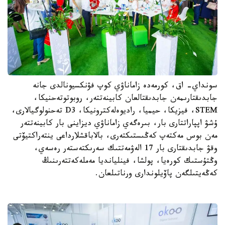
سونداي- اق، كورمەدە زاماناۋي كوپ فۋنكسيونالدى جانە
جابدىقتارىمەن جابدىقتالعان كابينەتتەر، روبوتوتەحنيكا،
STEM، فيزيكا، حيميا، راديوەلەكترونيكا، D3 تەحنولوگيالارى،
ۇشۋ اپپاراتتارى بار، بىرەگەي زاماناۋي ديزاينى بار كابينەتتەر
مەن بوس مەكتەپ كەڭىستىكتەرى، بالاباقشلارداعى ينتەراكتيۆتى
وقۋ جابدىقتارى بار 17 الەۋمەتتىك سەرىكتەستەر رەسەي،
وڭتۇستىك كورەيا، پولشا، فينليانديا مەملەكەتتەرىنىڭ
كەڭەيتىلگەن پاۆيلوندارى ورناتىلعان.