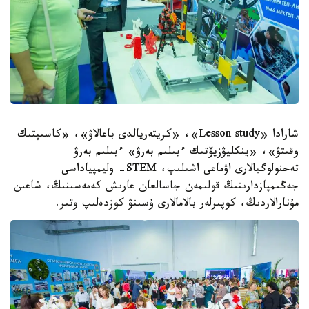
شارادا
«Lesson study»
، «كريتەريالدى باعالاۋ»، «كاسىپتىك
وقىتۋ»، «ينكليۋزيۆتىك ءبىلىم بەرۋ» ءبىلىم بەرۋ
تەحنولوگيالارى اۋماعى اشىلىپ، STEM- وليمپياداسى
جەڭىمپازدارىنىڭ قولىمەن جاسالعان عارىش كەمەسىنىڭ، شاعىن
مۇنارالاردىڭ، كوپىرلەر بالامالارى ۇسىنۋ كوزدەلىپ وتىر.