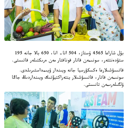
بۇل شاراعا 4565 ۇستاز، 504 اتا- انا، 650 بالا جانە 195
ستۋدەنتتەر، سونىمەن قاتار قوناقتار مەن ەرىكتىلەر قاتىستى.
قاتىسۋشىلارعا ەكسكۋرسيا جانە ويىندار ۇيىمداستىرىلدى.
سونىمەن قاتار، قاتىسۋشىلار ينتەراكتيۆتىك ويىنداردىڭ جاڭا
ۇلگىلەرىمەن تانىستى.