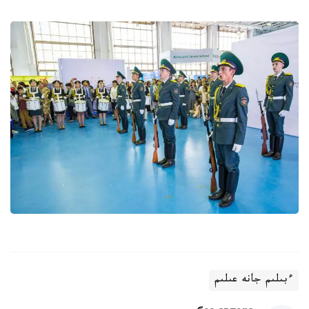
ءبىلىم جانە عىلىم