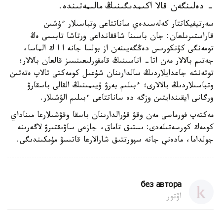
- دەلىنگەن قالا اكىمدىگىنىڭ مالىمەتىندە.
سەرتيفيكاتتار كەلەسىدەي ساناتتاعى وتباسىلار ءۇشىن
قاراستىرىلعان: جان باسىنا شاققانداعى ورتاشا تابىسى ەڭ
تومەنگى كۇنكورىس دەڭگەيىنەن از بولسا جانە ا ا ك الماسا،
جەتىم بالالار مەن اتا- اناسىنىڭ قامقورلىعىنسىز قالعان بالالار؛
توتەنشە جاعدايلاردىڭ سالدارىنان شۇعىل كومەكتى تالاپ ەتەتىن
وتباسىلاردىڭ بالالارى؛ ءبىلىم بەرۋ ۇيىمىنىڭ القالى باسقارۋ
ورگانى ايقىندايتىن وزگە دە ساناتتاعى ءبىلىم الۋشىلار.
مەكتەپ فورماسى مەن وقۋ قۇرالدارىنان باسقا وقۋشىلارعا مىناداي
كومەك كورسەتىلەدى: ىستىق تاماق، جازعى ساۋىقتىرۋ لاگەرىنە
جولداما، مادەني جانە سپورتتىق شارالارعا قاتىسۋ مۇمكىندىگى.
без автора
اۆتور