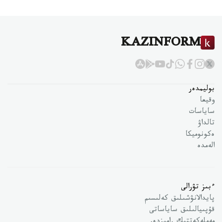
KAZINFORM
بوليمدەر
وقيعا
ساياسات
تالداۋ
ەكونوميكا
الەمدە
ءبىز تۋرالى
پايدالانۋشىلىق كەلىسىم
قۇپىيالىلىق ساياساتى