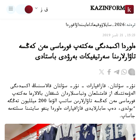
KAZINFORM
ق ز
ترەند:
2026-سايلاۋ
وقيعا
تاعايىنداۋ
اقوردا
15:23, 21 تامىز 2019
ەلوردا اكىمدىگى مەكتەپ فورماسى مەن كەڭسە
تاۋارلارىنا سەرتيفيكات بەرۋدى باستادى
نۇر- سۇلتان. قازاقپارات - نۇر- سۇلتان قالاسىنىڭ اكىمدىگى
الەۋمەتتىك از قامتىلعان وتباسىلاردان شىققان بالالارعا مەكتەپ
فورماسى مەن كەڭسە تاۋارلارىن ساتىپ الۋعا 200 ميلليون تەڭگە
ءبولدى، دەپ حابارلايدى قازاقپارات ەلوردا ينفو سايتىنا سىلتەمە
جاساپ.