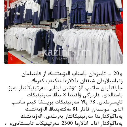
«20 - تامىزدان باستاپ الەۋمەتتىك از قامتىلعان
وتباسىلاردان شىققان بالالارعا مەكتەپ كەرەك-
جاراقتارىن ساتىپ الۋ ءۇشىن ارنايى سەرتيفيكاتتار بەرۋ
باستالدى. قازىرگى ۋاقىتتا 8 مىڭ سەرتيفيكات
تاپسىرىلدى. 78 بالا سەرتيفيكات بويىنشا كيىم ساتىپ
الدى. سونىمەن قاتار 81 مەكتەپتىڭ الەۋمەتتىك
پەداگوگتارىنا سەرتيفيكاتتار بەرىلدى. الەۋمەتتىك
پەداگوگتار اتا- انالارعا 2300 سەرتيفيكات تابىستادى» ،